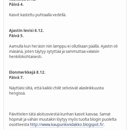
Päivä 4.
Kasvit kasteltu puhtaalla vedellä.
Ajastin levisi 6.12.
Päivä 5.
Aamulla kun heräsin niin lamppu ei ollutkaan päällä. Ajastin oli
mäsänä, joten täytyy sytyttää ja sammuttaa valaisin
henkilökohtaisesti.
Elonmerkkejä 8.12.
Päivä 7.
Näyttäisi siltä, että kaikki chilit selvisivät alasleikkuusta
hengissä.
Päivittelen tätä aloitusviestiä kunhan kasvit kasvaa. Samat
höpinät ja vähän muutakin löytyy myös tuolta blogin puolelta
osoitteesta
http://www.kaupunkiviidakko.blogspot.fi/
.