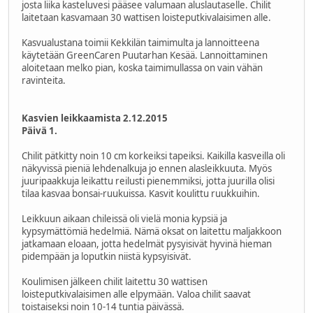
josta liika kasteluvesi pääsee valumaan aluslautaselle. Chilit
laitetaan kasvamaan 30 wattisen loisteputkivalaisimen alle.
Kasvualustana toimii Kekkilän taimimulta ja lannoitteena
käytetään GreenCaren Puutarhan Kesää. Lannoittaminen
aloitetaan melko pian, koska taimimullassa on vain vähän
ravinteita.
Kasvien leikkaamista 2.12.2015
Päivä 1.
Chilit pätkitty noin 10 cm korkeiksi tapeiksi. Kaikilla kasveilla oli
näkyvissä pieniä lehdenalkuja jo ennen alasleikkuuta. Myös
juuripaakkuja leikattu reilusti pienemmiksi, jotta juurilla olisi
tilaa kasvaa bonsai-ruukuissa. Kasvit koulittu ruukkuihin.
Leikkuun aikaan chileissä oli vielä monia kypsiä ja
kypsymättömiä hedelmiä. Nämä oksat on laitettu maljakkoon
jatkamaan eloaan, jotta hedelmät pysyisivät hyvinä hieman
pidempään ja loputkin niistä kypsyisivät.
Koulimisen jälkeen chilit laitettu 30 wattisen
loisteputkivalaisimen alle elpymään. Valoa chilit saavat
toistaiseksi noin 10-14 tuntia päivässä.