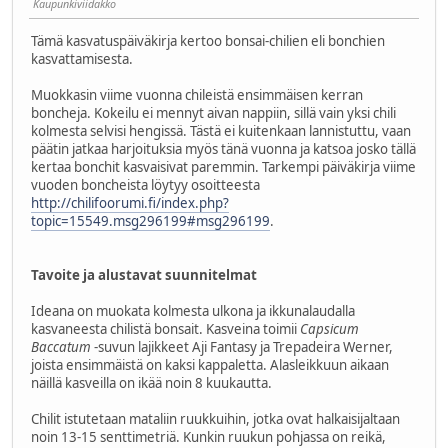
Kaupunkiviidakko
Tämä kasvatuspäiväkirja kertoo bonsai-chilien eli bonchien
kasvattamisesta.
Muokkasin viime vuonna chileistä ensimmäisen kerran
boncheja. Kokeilu ei mennyt aivan nappiin, sillä vain yksi chili
kolmesta selvisi hengissä. Tästä ei kuitenkaan lannistuttu, vaan
päätin jatkaa harjoituksia myös tänä vuonna ja katsoa josko tällä
kertaa bonchit kasvaisivat paremmin. Tarkempi päiväkirja viime
vuoden boncheista löytyy osoitteesta
http://chilifoorumi.fi/index.php?
topic=15549.msg296199#msg296199
.
Tavoite ja alustavat suunnitelmat
Ideana on muokata kolmesta ulkona ja ikkunalaudalla
kasvaneesta chilistä bonsait. Kasveina toimii
Capsicum
Baccatum
-suvun lajikkeet Aji Fantasy ja Trepadeira Werner,
joista ensimmäistä on kaksi kappaletta. Alasleikkuun aikaan
näillä kasveilla on ikää noin 8 kuukautta.
Chilit istutetaan mataliin ruukkuihin, jotka ovat halkaisijaltaan
noin 13-15 senttimetriä. Kunkin ruukun pohjassa on reikä,