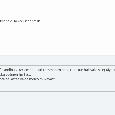
iimeiseksi toiveekseen sätkiä-
finlandin 120W lamppu. Tuli tommonen hankittua kun halavalla sain(käyett
oku optinen harha...
oota heijastaa valoa melko mukavasti.