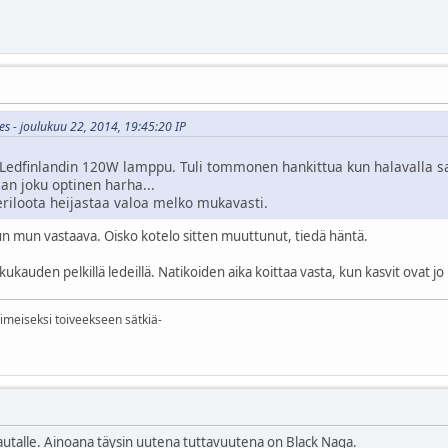
es - joulukuu 22, 2014, 19:45:20 IP
Ledfinlandin 120W lamppu. Tuli tommonen hankittua kun halavalla sa
an joku optinen harha...
eriloota heijastaa valoa melko mukavasti.
n mun vastaava. Oisko kotelo sitten muuttunut, tiedä häntä.
kukauden pelkillä ledeillä. Natikoiden aika koittaa vasta, kun kasvit ovat jo 
iimeiseksi toiveekseen sätkiä-
autalle. Ainoana täysin uutena tuttavuutena on Black Naga.