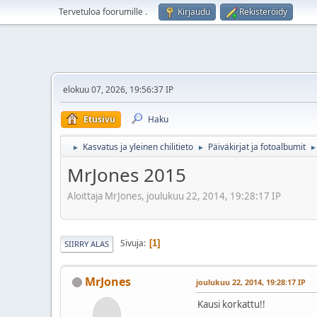
Tervetuloa foorumille
.
Kirjaudu
Rekisteröidy
elokuu 07, 2026, 19:56:37 IP
Etusivu
Haku
Kasvatus ja yleinen chilitieto
Päiväkirjat ja fotoalbumit
►
►
►
MrJones 2015
Aloittaja MrJones, joulukuu 22, 2014, 19:28:17 IP
Sivuja
1
SIIRRY ALAS
MrJones
joulukuu 22, 2014, 19:28:17 IP
Kausi korkattu!!