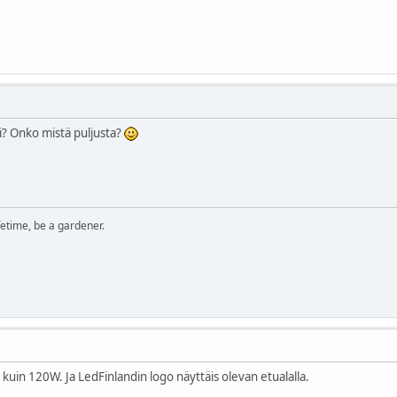
di? Onko mistä puljusta?
ifetime, be a gardener.
 kuin 120W. Ja LedFinlandin logo näyttäis olevan etualalla.