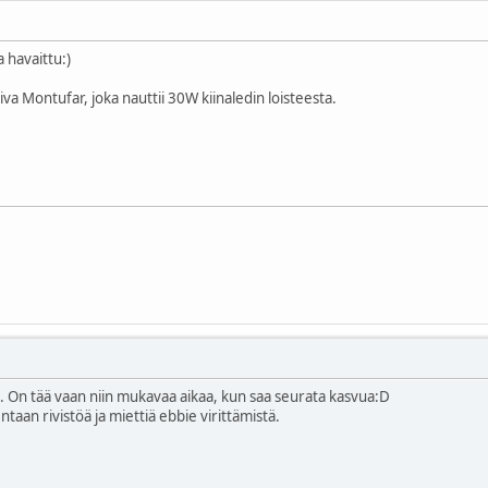
havaittu:)
va Montufar, joka nauttii 30W kiinaledin loisteesta.
i. On tää vaan niin mukavaa aikaa, kun saa seurata kasvua:D
taan rivistöä ja miettiä ebbie virittämistä.