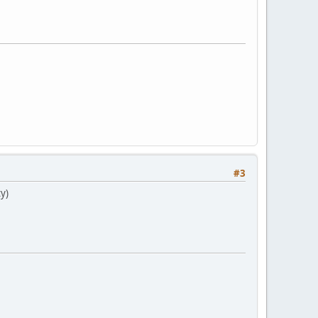
#3
y)