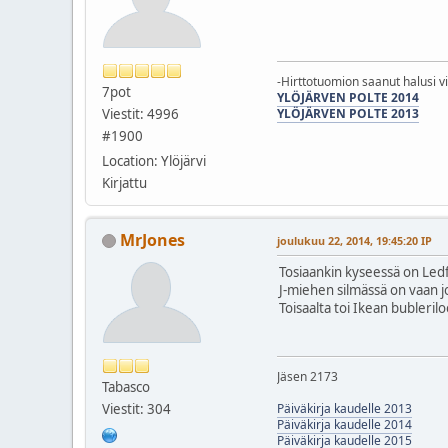
-Hirttotuomion saanut halusi v
7pot
YLÖJÄRVEN POLTE 2014
Viestit: 4996
YLÖJÄRVEN POLTE 2013
#1900
Location: Ylöjärvi
Kirjattu
MrJones
joulukuu 22, 2014, 19:45:20 IP
Tosiaankin kyseessä on Led
J-miehen silmässä on vaan j
Toisaalta toi Ikean bubleril
Jäsen 2173
Tabasco
Viestit: 304
Päiväkirja kaudelle 2013
Päiväkirja kaudelle 2014
Päiväkirja kaudelle 2015