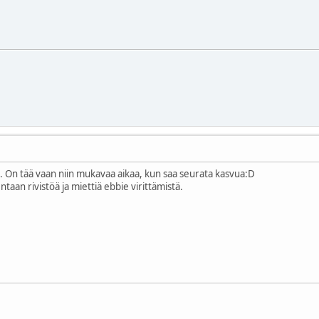
i. On tää vaan niin mukavaa aikaa, kun saa seurata kasvua:D
taan rivistöä ja miettiä ebbie virittämistä.