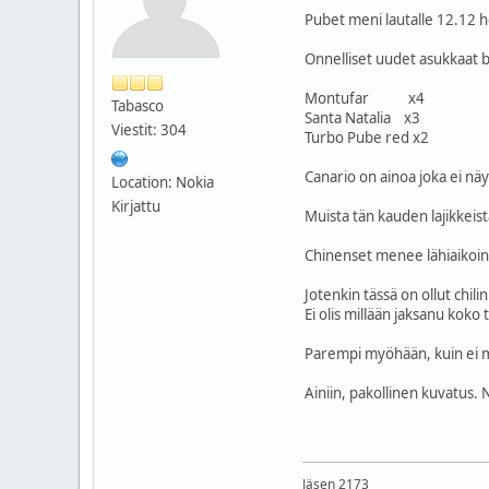
Pubet meni lautalle 12.12 h
Onnelliset uudet asukkaat b
Montufar x4
Tabasco
Santa Natalia x3
Viestit: 304
Turbo Pube red x2
Canario on ainoa joka ei näy
Location: Nokia
Kirjattu
Muista tän kauden lajikkeista
Chinenset menee lähiaikoina
Jotenkin tässä on ollut chil
Ei olis millään jaksanu koko
Parempi myöhään, kuin ei mil
Ainiin, pakollinen kuvatus.
Jäsen 2173