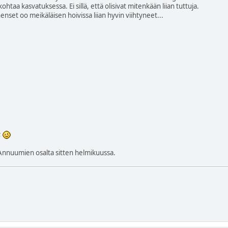
ohtaa kasvatuksessa. Ei sillä, että olisivat mitenkään liian tuttuja.
nenset oo meikäläisen hoivissa liian hyvin viihtyneet...
;
nnuumien osalta sitten helmikuussa.