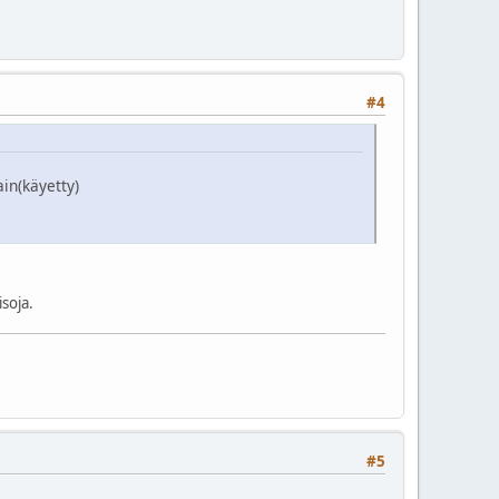
#4
in(käyetty)
isoja.
#5