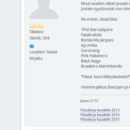
Muut ovatkin olleet jossain k
Jostain syystä eivät nuo chi
No enivei, tässä lista:
7Pot Barrackpore
Tabasco
Fatalii white
Viestit: 304
Bonda Ma Jacques
Aji Umba
Goronong
Location: Nokia
Pink Habanero
Kirjattu
Black Naga
Brasileiro Marimbondo
*tässä kuva idätyslautasta*
Homma jatkuu Baccojen ja A
Jäsen 2173
Päiväkirja kaudelle 2013
Päiväkirja kaudelle 2014
Päiväkirja kaudelle 2015