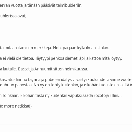
erran vuotta ja tänään pääsivät taimibubleriin.
ublerissa ovat;
tä mitään itämisen merkkejä. Noh, pärjään kyllä ilman sitäkin...
 ei vielä ole tietoa. Täytyypi penkoa siemet läpi ja kattoa mitä löytyy.
 lautalle. Baccat ja Annuumit sitten helmikuussa.
inkasvatus kiintiö täynnä ja pubejen idätys viivästyi kuukaudella viime vuot
 touhuun panostaa. No ny on tehty kuitenkin, ja eiköhän tuo intokin sieltä ir
loinkaan. Eiköhän tästä ny kuitenkin vapuksi saada rocotoja rilliin...
 No more natikka8)