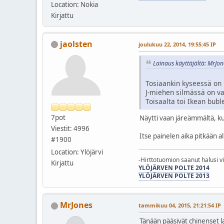
Location: Nokia
Kirjattu
jaolsten
joulukuu 22, 2014, 19:55:45 IP
Lainaus käyttäjältä: MrJon
Tosiaankin kyseessä on 
J-miehen silmässä on va
Toisaalta toi Ikean bubl
7pot
Näytti vaan järeämmältä, ku
Viestit: 4996
Itse painelen aika pitkään al
#1900
Location: Ylöjärvi
-Hirttotuomion saanut halusi v
Kirjattu
YLÖJÄRVEN POLTE 2014
YLÖJÄRVEN POLTE 2013
MrJones
tammikuu 04, 2015, 21:21:54 IP
Tänään pääsivät chinenset l