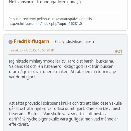
Helt vansinnigt tröööööga. Men goda ;-)
Rehut ja revitetyt pelihousut, kasvatuspäiväkirja siis...
http://chilifoorumi.fi/index.php?topic=16281.0
Fredrik-flugarn
Chiliyhdistyksen jäsen
heinäkuu 24, 2015, 15:57:20 IP
#21
Jag hittade miniatyrmodeller av Harold st barth i buskarna.
Väldans söt och len habanero. Riktigt god rakt från busken
utan några sträva toner i smaken. Att äta dem på tom mage
var dumt gjort.
Att sätta provado i solrosens kruka och tro att bladlössen skulle
gå dit och äta ihjäl sig var också dumt gjort. Chenzon blev mest
friserad... Biotus... Vad skulle vara smartast att beställa
därifrån? Nyckelpigor skulle vara gulligast men vad månne är
effektivast.