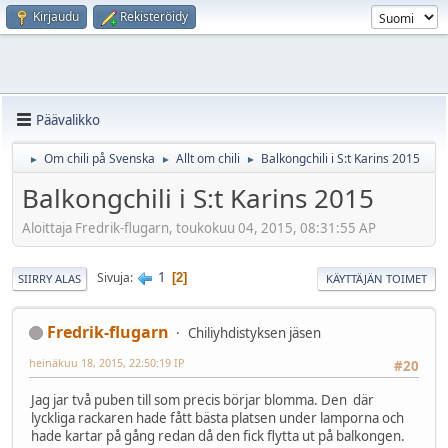
Kirjaudu
Rekisteröidy
Päävalikko
Om chili på Svenska
Allt om chili
Balkongchili i S:t Karins 2015
►
►
►
Balkongchili i S:t Karins 2015
Aloittaja Fredrik-flugarn, toukokuu 04, 2015, 08:31:55 AP
1
Sivuja
2
SIIRRY ALAS
KÄYTTÄJÄN TOIMET
Fredrik-flugarn
Chiliyhdistyksen jäsen
heinäkuu 18, 2015, 22:50:19 IP
#20
Jag jar två puben till som precis börjar blomma. Den där
lyckliga rackaren hade fått bästa platsen under lamporna och
hade kartar på gång redan då den fick flytta ut på balkongen.