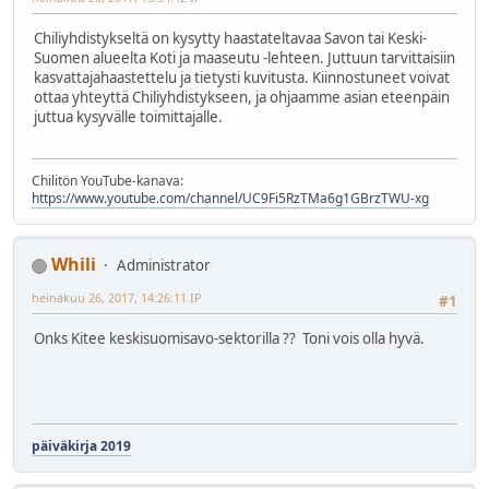
Chiliyhdistykseltä on kysytty haastateltavaa Savon tai Keski-
Suomen alueelta Koti ja maaseutu -lehteen. Juttuun tarvittaisiin
kasvattajahaastettelu ja tietysti kuvitusta. Kiinnostuneet voivat
ottaa yhteyttä Chiliyhdistykseen, ja ohjaamme asian eteenpäin
juttua kysyvälle toimittajalle.
Chilitön YouTube-kanava:
https://www.youtube.com/channel/UC9Fi5RzTMa6g1GBrzTWU-xg
Whili
Administrator
heinäkuu 26, 2017, 14:26:11 IP
#1
Onks Kitee keskisuomisavo-sektorilla ?? Toni vois olla hyvä.
päiväkirja 2019