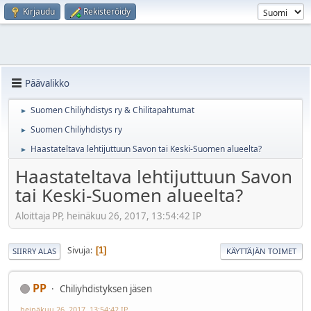
Kirjaudu
Rekisteröidy
Päävalikko
Suomen Chiliyhdistys ry & Chilitapahtumat
►
Suomen Chiliyhdistys ry
►
Haastateltava lehtijuttuun Savon tai Keski-Suomen alueelta?
►
Haastateltava lehtijuttuun Savon
tai Keski-Suomen alueelta?
Aloittaja PP, heinäkuu 26, 2017, 13:54:42 IP
Sivuja
1
SIIRRY ALAS
KÄYTTÄJÄN TOIMET
PP
Chiliyhdistyksen jäsen
heinäkuu 26, 2017, 13:54:42 IP