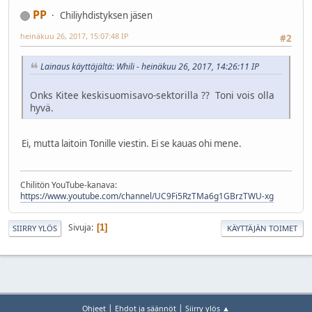
PP
Chiliyhdistyksen jäsen
heinäkuu 26, 2017, 15:07:48 IP
#2
Lainaus käyttäjältä: Whili - heinäkuu 26, 2017, 14:26:11 IP
Onks Kitee keskisuomisavo-sektorilla ?? Toni vois olla
hyvä.
Ei, mutta laitoin Tonille viestin. Ei se kauas ohi mene.
Chilitön YouTube-kanava:
https://www.youtube.com/channel/UC9Fi5RzTMa6g1GBrzTWU-xg
Sivuja
1
SIIRRY YLÖS
KÄYTTÄJÄN TOIMET
|
|
Ohjeet
Ehdot ja säännöt
Siirry ylös ▲