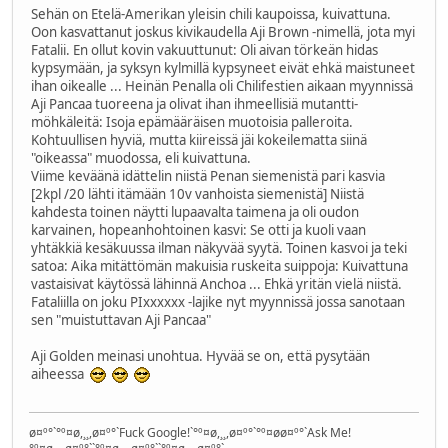
Sehän on Etelä-Amerikan yleisin chili kaupoissa, kuivattuna.
Oon kasvattanut joskus kivikaudella Aji Brown -nimellä, jota myi
Fatalii. En ollut kovin vakuuttunut: Oli aivan törkeän hidas
kypsymään, ja syksyn kylmillä kypsyneet eivät ehkä maistuneet
ihan oikealle ... Heinän Penalla oli Chilifestien aikaan myynnissä
Aji Pancaa tuoreena ja olivat ihan ihmeellisiä mutantti-
möhkäleitä: Isoja epämääräisen muotoisia palleroita.
Kohtuullisen hyviä, mutta kiireissä jäi kokeilematta siinä
"oikeassa" muodossa, eli kuivattuna.
Viime keväänä idättelin niistä Penan siemenistä pari kasvia
[2kpl /20 lähti itämään 10v vanhoista siemenistä] Niistä
kahdesta toinen näytti lupaavalta taimena ja oli oudon
karvainen, hopeanhohtoinen kasvi: Se otti ja kuoli vaan
yhtäkkiä kesäkuussa ilman näkyvää syytä. Toinen kasvoi ja teki
satoa: Aika mitättömän makuisia ruskeita suippoja: Kuivattuna
vastaisivat käytössä lähinnä Anchoa ... Ehkä yritän vielä niistä.
Fataliilla on joku PIxxxxxx -lajike nyt myynnissä jossa sanotaan
sen "muistuttavan Aji Pancaa"
Aji Golden meinasi unohtua. Hyvää se on, että pysytään
aiheessa
ø¤º°`°º¤ø,¸¸,ø¤º°`Fuck Google!`°º¤ø,¸¸,ø¤º°`°º¤øø¤º°`Ask Me!