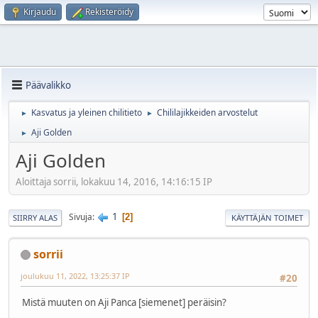
Kirjaudu
Rekisteröidy
Päävalikko
Kasvatus ja yleinen chilitieto
Chililajikkeiden arvostelut
►
►
Aji Golden
►
Aji Golden
Aloittaja sorrii, lokakuu 14, 2016, 14:16:15 IP
1
Sivuja
2
SIIRRY ALAS
KÄYTTÄJÄN TOIMET
sorrii
joulukuu 11, 2022, 13:25:37 IP
#20
Mistä muuten on Aji Panca [siemenet] peräisin?