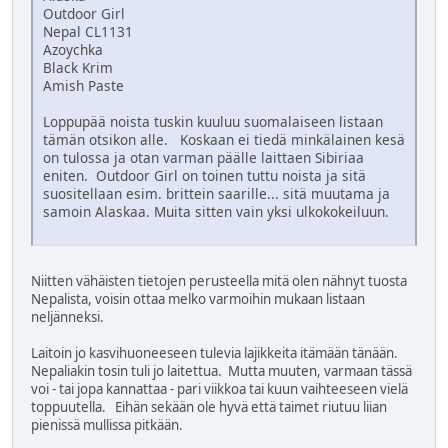
Outdoor Girl
Nepal CL1131
Azoychka
Black Krim
Amish Paste
Loppupää noista tuskin kuuluu suomalaiseen listaan
tämän otsikon alle. Koskaan ei tiedä minkälainen kesä
on tulossa ja otan varman päälle laittaen Sibiriaa
eniten. Outdoor Girl on toinen tuttu noista ja sitä
suositellaan esim. brittein saarille... sitä muutama ja
samoin Alaskaa. Muita sitten vain yksi ulkokokeiluun.
Niitten vähäisten tietojen perusteella mitä olen nähnyt tuosta
Nepalista, voisin ottaa melko varmoihin mukaan listaan
neljänneksi.
Laitoin jo kasvihuoneeseen tulevia lajikkeita itämään tänään.
Nepaliakin tosin tuli jo laitettua. Mutta muuten, varmaan tässä
voi - tai jopa kannattaa - pari viikkoa tai kuun vaihteeseen vielä
toppuutella. Eihän sekään ole hyvä että taimet riutuu liian
pienissä mullissa pitkään.