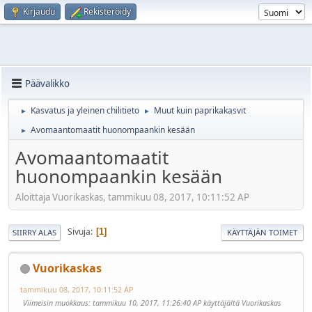
Kirjaudu
Rekisteröidy
Päävalikko
Kasvatus ja yleinen chilitieto
Muut kuin paprikakasvit
►
►
Avomaantomaatit huonompaankin kesään
►
Avomaantomaatit
huonompaankin kesään
Aloittaja Vuorikaskas, tammikuu 08, 2017, 10:11:52 AP
Sivuja
1
SIIRRY ALAS
KÄYTTÄJÄN TOIMET
Vuorikaskas
tammikuu 08, 2017, 10:11:52 AP
Viimeisin muokkaus
: tammikuu 10, 2017, 11:26:40 AP käyttäjältä Vuorikaskas