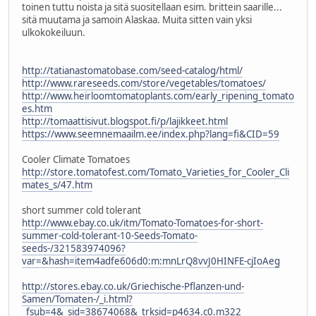
toinen tuttu noista ja sitä suositellaan esim. brittein saarille...
sitä muutama ja samoin Alaskaa. Muita sitten vain yksi
ulkokokeiluun.
http://tatianastomatobase.com/seed-catalog/html/
http://www.rareseeds.com/store/vegetables/tomatoes/
http://www.heirloomtomatoplants.com/early_ripening_tomato
es.htm
http://tomaattisivut.blogspot.fi/p/lajikkeet.html
https://www.seemnemaailm.ee/index.php?lang=fi&CID=59
Cooler Climate Tomatoes
http://store.tomatofest.com/Tomato_Varieties_for_Cooler_Cli
mates_s/47.htm
short summer cold tolerant
http://www.ebay.co.uk/itm/Tomato-Tomatoes-for-short-
summer-cold-tolerant-10-Seeds-Tomato-
seeds-/321583974096?
var=&hash=item4adfe606d0:m:mnLrQ8vvJ0HINFE-cjIoAeg
http://stores.ebay.co.uk/Griechische-Pflanzen-und-
Samen/Tomaten-/_i.html?
_fsub=4&_sid=38674068&_trksid=p4634.c0.m322