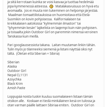
ja siitä kerrotaan kuinka se voisi kasvaa ja tuottaa hedelmää
jopa kymmenessä asteessa.
Matalakasvuisuus on hyvä etu
avomaalla. Jos ei muuta niin tukeminen on helpompi järjestää.
Maailman tomaattilistauksissa on huomioitava että Etelä-
Suomikin on kovin pohjoisessa. Kalifornialaisen tai
kreikkalaisen aatoksissa "kylmemmän ilmaston" tai
"lyhyemmän kesän" lajikelista on laajempi kuin näin pohjoisen.
Ja toisaalta jokin Outdoor Girl on paremmin nimensä veroinen
Tanskassa kuin meillä.
Pari googlaussessiota takana. Laitan muutaman linkin tähän.
Tulin myös jo tilanneeksi siemeniä ja listani näyttää siksi nyt
tältä. (Oletan että Siberian = Sibiria)
Siberian
Alaska
Outdoor Girl
Nepal CL1131
Azoychka
Black Krim
Amish Paste
Loppupää noista tuskin kuuluu suomalaiseen listaan tämän
otsikon alle. Koskaan ei tiedä minkälainen kesä on tulossa ja
otan varman päälle laittaen Sibiriaa eniten. Outdoor Girl on