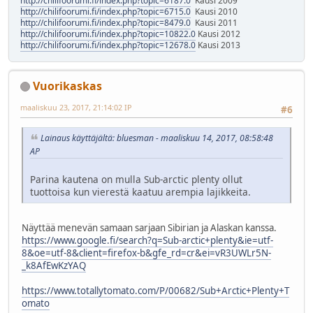
http://chilifoorumi.fi/index.php?topic=6187.0
Kausi 2009
http://chilifoorumi.fi/index.php?topic=6715.0
Kausi 2010
http://chilifoorumi.fi/index.php?topic=8479.0
Kausi 2011
http://chilifoorumi.fi/index.php?topic=10822.0
Kausi 2012
http://chilifoorumi.fi/index.php?topic=12678.0
Kausi 2013
Vuorikaskas
maaliskuu 23, 2017, 21:14:02 IP
#6
Lainaus käyttäjältä: bluesman - maaliskuu 14, 2017, 08:58:48
AP
Parina kautena on mulla Sub-arctic plenty ollut
tuottoisa kun vierestä kaatuu arempia lajikkeita.
Näyttää menevän samaan sarjaan Sibirian ja Alaskan kanssa.
https://www.google.fi/search?q=Sub-arctic+plenty&ie=utf-
8&oe=utf-8&client=firefox-b&gfe_rd=cr&ei=vR3UWLr5N-
_k8AfEwKzYAQ
https://www.totallytomato.com/P/00682/Sub+Arctic+Plenty+T
omato