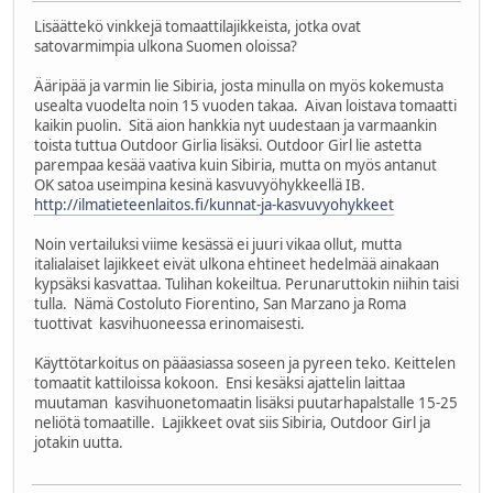
Lisäättekö vinkkejä tomaattilajikkeista, jotka ovat
satovarmimpia ulkona Suomen oloissa?
Ääripää ja varmin lie Sibiria, josta minulla on myös kokemusta
usealta vuodelta noin 15 vuoden takaa. Aivan loistava tomaatti
kaikin puolin. Sitä aion hankkia nyt uudestaan ja varmaankin
toista tuttua Outdoor Girlia lisäksi. Outdoor Girl lie astetta
parempaa kesää vaativa kuin Sibiria, mutta on myös antanut
OK satoa useimpina kesinä kasvuvyöhykkeellä IB.
http://ilmatieteenlaitos.fi/kunnat-ja-kasvuvyohykkeet
Noin vertailuksi viime kesässä ei juuri vikaa ollut, mutta
italialaiset lajikkeet eivät ulkona ehtineet hedelmää ainakaan
kypsäksi kasvattaa. Tulihan kokeiltua. Perunaruttokin niihin taisi
tulla. Nämä Costoluto Fiorentino, San Marzano ja Roma
tuottivat kasvihuoneessa erinomaisesti.
Käyttötarkoitus on pääasiassa soseen ja pyreen teko. Keittelen
tomaatit kattiloissa kokoon. Ensi kesäksi ajattelin laittaa
muutaman kasvihuonetomaatin lisäksi puutarhapalstalle 15-25
neliötä tomaatille. Lajikkeet ovat siis Sibiria, Outdoor Girl ja
jotakin uutta.