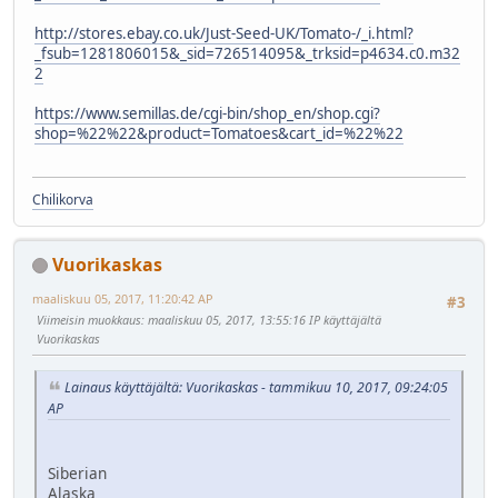
http://stores.ebay.co.uk/Just-Seed-UK/Tomato-/_i.html?
_fsub=1281806015&_sid=726514095&_trksid=p4634.c0.m32
2
https://www.semillas.de/cgi-bin/shop_en/shop.cgi?
shop=%22%22&product=Tomatoes&cart_id=%22%22
Chilikorva
Vuorikaskas
maaliskuu 05, 2017, 11:20:42 AP
#3
Viimeisin muokkaus
: maaliskuu 05, 2017, 13:55:16 IP käyttäjältä
Vuorikaskas
Lainaus käyttäjältä: Vuorikaskas - tammikuu 10, 2017, 09:24:05
AP
Siberian
Alaska