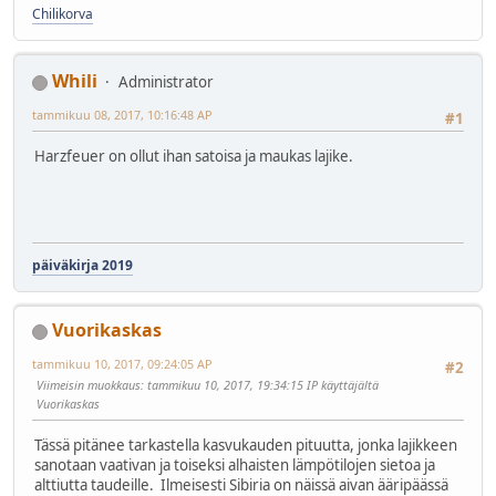
Chilikorva
Whili
Administrator
tammikuu 08, 2017, 10:16:48 AP
#1
Harzfeuer on ollut ihan satoisa ja maukas lajike.
päiväkirja 2019
Vuorikaskas
tammikuu 10, 2017, 09:24:05 AP
#2
Viimeisin muokkaus
: tammikuu 10, 2017, 19:34:15 IP käyttäjältä
Vuorikaskas
Tässä pitänee tarkastella kasvukauden pituutta, jonka lajikkeen
sanotaan vaativan ja toiseksi alhaisten lämpötilojen sietoa ja
alttiutta taudeille. Ilmeisesti Sibiria on näissä aivan ääripäässä