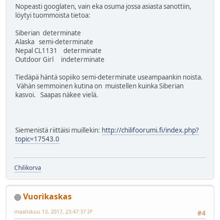
Nopeasti googlaten, vain eka osuma jossa asiasta sanottiin,
löytyi tuommoista tietoa:
Siberian determinate
Alaska semi-determinate
Nepal CL1131 determinate
Outdoor Girl indeterminate
Tiedäpä häntä sopiiko semi-determinate useampaankin noista.
Vähän semmoinen kutina on muistellen kuinka Siberian
kasvoi. Saapas näkee vielä.
Siemenistä riittäisi muillekin:
http://chilifoorumi.fi/index.php?
topic=17543.0
Chilikorva
Vuorikaskas
maaliskuu 13, 2017, 23:47:37 IP
#4