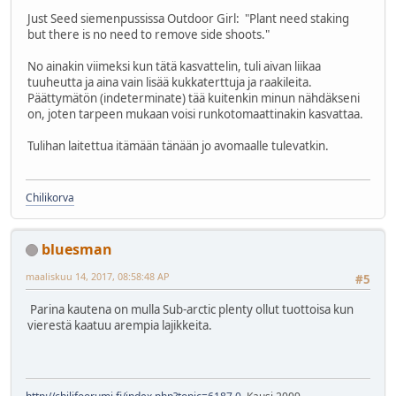
Just Seed siemenpussissa Outdoor Girl: "Plant need staking
but there is no need to remove side shoots."
No ainakin viimeksi kun tätä kasvattelin, tuli aivan liikaa
tuuheutta ja aina vain lisää kukkaterttuja ja raakileita.
Päättymätön (indeterminate) tää kuitenkin minun nähdäkseni
on, joten tarpeen mukaan voisi runkotomaattinakin kasvattaa.
Tulihan laitettua itämään tänään jo avomaalle tulevatkin.
Chilikorva
bluesman
maaliskuu 14, 2017, 08:58:48 AP
#5
Parina kautena on mulla Sub-arctic plenty ollut tuottoisa kun
vierestä kaatuu arempia lajikkeita.