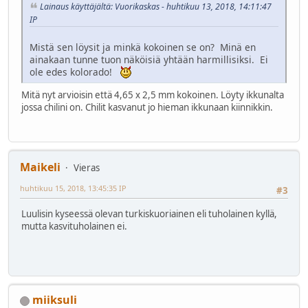
Lainaus käyttäjältä: Vuorikaskas - huhtikuu 13, 2018, 14:11:47
IP
Mistä sen löysit ja minkä kokoinen se on? Minä en
ainakaan tunne tuon näköisiä yhtään harmillisiksi. Ei
ole edes kolorado!
Mitä nyt arvioisin että 4,65 x 2,5 mm kokoinen. Löyty ikkunalta
jossa chilini on. Chilit kasvanut jo hieman ikkunaan kiinnikkin.
Maikeli
Vieras
huhtikuu 15, 2018, 13:45:35 IP
#3
Luulisin kyseessä olevan turkiskuoriainen eli tuholainen kyllä,
mutta kasvituholainen ei.
miiksuli