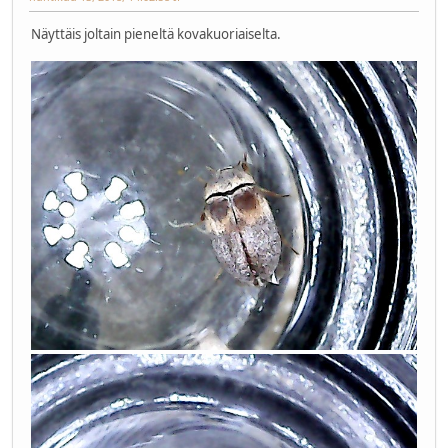
Näyttäis joltain pieneltä kovakuoriaiselta.