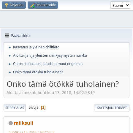
Kirjaudu
Rekisteröidy
Päävalikko
Kasvatus ja yleinen chilitieto
►
Aloittelijan ja yleisten chilikysymysten nurkka
►
Chilien tuholaiset, taudit ja muut ongelmat
►
Onko tämä ötökkä tuholainen?
►
Onko tämä ötökkä tuholainen?
Aloittaja miiksuli, huhtikuu 13, 2018, 14:02:58 IP
Sivuja
1
SIIRRY ALAS
KÄYTTÄJÄN TOIMET
miiksuli
huhtikuu 13, 2018, 14:02:58 IP