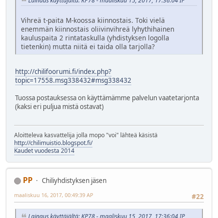
Lainaus käyttäjältä: KP78 - maaliskuu 15, 2017, 17:36:04 IP
Vihreä t-paita M-koossa kiinnostais. Toki vielä
enemmän kiinnostais oliivinvihreä lyhythihainen
kauluspaita 2 rintataskulla (yhdistyksen logolla
tietenkin) mutta niitä ei taida olla tarjolla?
http://chilifoorumi.fi/index.php?
topic=17558.msg338432#msg338432
Tuossa postauksessa on käyttämämme palvelun vaatetarjonta
(kaksi eri puljua mistä ostavat)
Aloitteleva kasvattelija jolla mopo "voi" lähteä käsistä
http://chilimuistio.blogspot.fi/
Kaudet vuodesta 2014
PP
Chiliyhdistyksen jäsen
maaliskuu 16, 2017, 00:49:39 AP
#22
Lainaus käyttäjältä: KP78 - maaliskuu 15, 2017, 17:36:04 IP