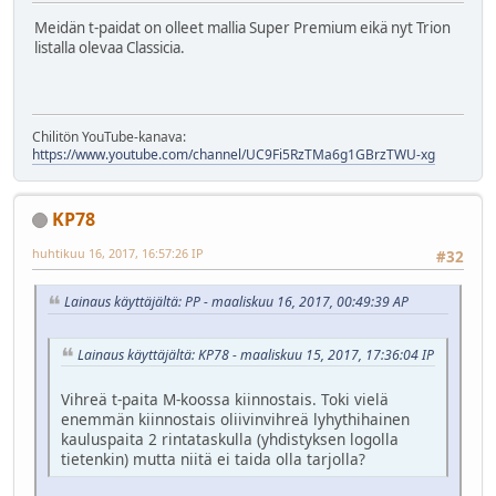
Meidän t-paidat on olleet mallia Super Premium eikä nyt Trion
listalla olevaa Classicia.
Chilitön YouTube-kanava:
https://www.youtube.com/channel/UC9Fi5RzTMa6g1GBrzTWU-xg
KP78
huhtikuu 16, 2017, 16:57:26 IP
#32
Lainaus käyttäjältä: PP - maaliskuu 16, 2017, 00:49:39 AP
Lainaus käyttäjältä: KP78 - maaliskuu 15, 2017, 17:36:04 IP
Vihreä t-paita M-koossa kiinnostais. Toki vielä
enemmän kiinnostais oliivinvihreä lyhythihainen
kauluspaita 2 rintataskulla (yhdistyksen logolla
tietenkin) mutta niitä ei taida olla tarjolla?