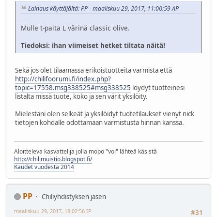
Lainaus käyttäjältä: PP - maaliskuu 29, 2017, 11:00:59 AP
Mulle t-paita L värinä classic olive.
Tiedoksi: ihan viimeiset hetket tiltata näitä!
Sekä jos olet tilaamassa erikoistuotteita varmista että
http://chilifoorumi.fi/index.php?
topic=17558.msg338525#msg338525
löydyt tuotteinesi
listalta missä tuote, koko ja sen värit yksilöity.
Mielestäni olen selkeät ja yksilöidyt tuotetilaukset vienyt nick
tietojen kohdalle odottamaan varmistusta hinnan kanssa.
Aloitteleva kasvattelija jolla mopo "voi" lähteä käsistä
http://chilimuistio.blogspot.fi/
Kaudet vuodesta 2014
PP
Chiliyhdistyksen jäsen
maaliskuu 29, 2017, 18:02:56 IP
#31