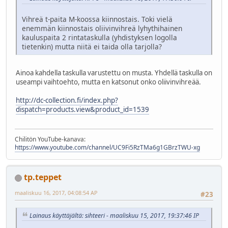
Vihreä t-paita M-koossa kiinnostais. Toki vielä
enemmän kiinnostais oliivinvihreä lyhythihainen
kauluspaita 2 rintataskulla (yhdistyksen logolla
tietenkin) mutta niitä ei taida olla tarjolla?
Ainoa kahdella taskulla varustettu on musta. Yhdellä taskulla on
useampi vaihtoehto, mutta en katsonut onko oliivinvihreää.
http://dc-collection.fi/index.php?
dispatch=products.view&product_id=1539
Chilitön YouTube-kanava:
https://www.youtube.com/channel/UC9Fi5RzTMa6g1GBrzTWU-xg
tp.teppet
maaliskuu 16, 2017, 04:08:54 AP
#23
Lainaus käyttäjältä: sihteeri - maaliskuu 15, 2017, 19:37:46 IP