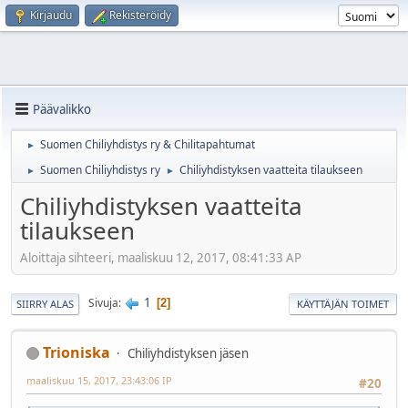
Kirjaudu
Rekisteröidy
Päävalikko
Suomen Chiliyhdistys ry & Chilitapahtumat
►
Suomen Chiliyhdistys ry
Chiliyhdistyksen vaatteita tilaukseen
►
►
Chiliyhdistyksen vaatteita
tilaukseen
Aloittaja sihteeri, maaliskuu 12, 2017, 08:41:33 AP
1
Sivuja
2
SIIRRY ALAS
KÄYTTÄJÄN TOIMET
Trioniska
Chiliyhdistyksen jäsen
maaliskuu 15, 2017, 23:43:06 IP
#20