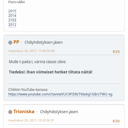
Huru-ukko
2015
2014
2103
2012
PP
Chiliyhdistyksen jäsen
maaliskuu 29, 2017, 11:00:59 AP
#29
Mulle t-paita L värinä classic olive.
Tiedoksi: ihan viimeiset hetket tiltata näitä!
Chilitön YouTube-kanava:
https://www.youtube.com/channel/UC9Fi5RzTMa6g1GBrzTWU-xg
Trioniska
Chiliyhdistyksen jäsen
maaliskuu 29, 2017, 13:43:36 IP
#30