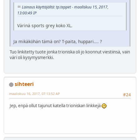
Lainaus käyttäjältä: tp.teppet - maaliskuu 15, 2017,
13:00:49 IP
Värinä sports grey koko XL.
Ja mikäköhän tämä on? T-paita, huppari.... ?
Tuo linkitetty tuote jonka trioniska oli jo koonnut viestiinsä, vain
väri oli kysymysmerkki.
sihteeri
maaliskuu 16, 2017, 07:13:52 AP
#24
Jep, enpä ollut tajunut katella trioniskan linkkejä