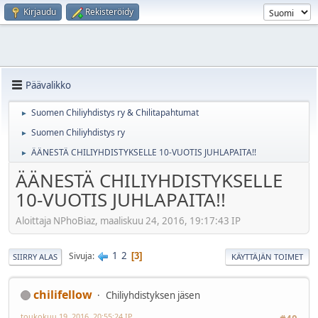
Kirjaudu
Rekisteröidy
Päävalikko
Suomen Chiliyhdistys ry & Chilitapahtumat
►
Suomen Chiliyhdistys ry
►
ÄÄNESTÄ CHILIYHDISTYKSELLE 10-VUOTIS JUHLAPAITA!!
►
ÄÄNESTÄ CHILIYHDISTYKSELLE
10-VUOTIS JUHLAPAITA!!
Aloittaja NPhoBiaz, maaliskuu 24, 2016, 19:17:43 IP
1
2
Sivuja
3
SIIRRY ALAS
KÄYTTÄJÄN TOIMET
chilifellow
Chiliyhdistyksen jäsen
toukokuu 19, 2016, 20:55:24 IP