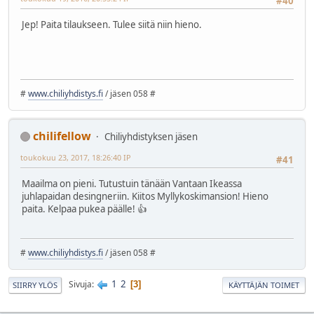
#40
Jep! Paita tilaukseen. Tulee siitä niin hieno.
#
www.chiliyhdistys.fi
/ jäsen 058 #
chilifellow
Chiliyhdistyksen jäsen
toukokuu 23, 2017, 18:26:40 IP
#41
Maailma on pieni. Tutustuin tänään Vantaan Ikeassa
juhlapaidan desingneriin. Kiitos Myllykoskimansion! Hieno
paita. Kelpaa pukea päälle! 👍
#
www.chiliyhdistys.fi
/ jäsen 058 #
1
2
Sivuja
3
SIIRRY YLÖS
KÄYTTÄJÄN TOIMET