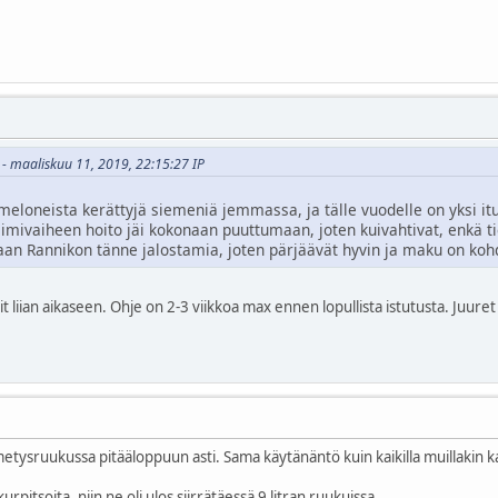
o - maaliskuu 11, 2019, 22:15:27 IP
eloneista kerättyjä siemeniä jemmassa, ja tälle vuodelle on yksi itu 
imivaiheen hoito jäi kokonaan puuttumaan, joten kuivahtivat, enkä t
n Rannikon tänne jalostamia, joten pärjäävät hyvin ja maku on koh
it liian aikaseen. Ohje on 2-3 viikkoa max ennen lopullista istutusta. Juure
metysruukussa pitääloppuun asti. Sama käytänäntö kuin kaikilla muillakin ka
kurpitsoita, niin ne oli ulos siirrätäessä 9 litran ruukuissa.