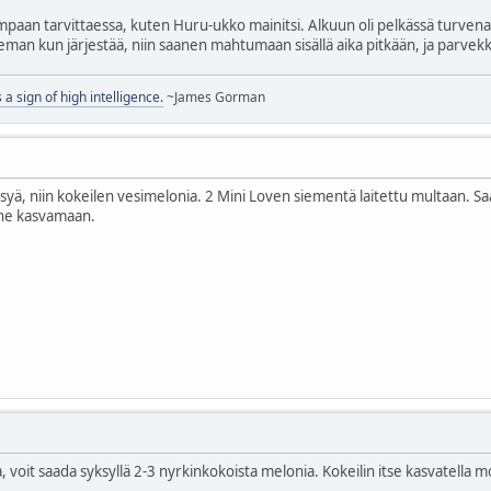
ompaan tarvittaessa, kuten Huru-ukko mainitsi. Alkuun oli pelkässä turvena
 Hieman kun järjestää, niin saanen mahtumaan sisällä aika pitkään, ja parve
s a sign of high intelligence.
~James Gorman
syä, niin kokeilen vesimelonia. 2 Mini Loven siementä laitettu multaan. Sa
 ne kasvamaan.
voit saada syksyllä 2-3 nyrkinkokoista melonia. Kokeilin itse kasvatella moni