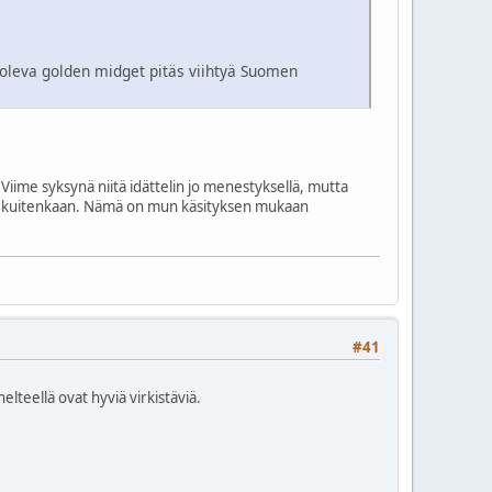
oleva golden midget pitäs viihtyä Suomen
Viime syksynä niitä idättelin jo menestyksellä, mutta
nut kuitenkaan. Nämä on mun käsityksen mukaan
#41
lteellä ovat hyviä virkistäviä.