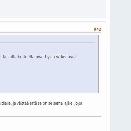
#42
esällä helteellä ovat hyviä virkistäviä.
lle, ja väittää että se on se sama lajike, jopa