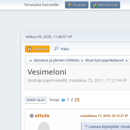
Tervetuloa foorumille
.
Kirjaudu
Rekisteröidy
elokuu 09, 2026, 11:46:07 AP
Etusivu
Haku
Kasvatus ja yleinen chilitieto
Muut kuin paprikakasvit
►
►
►
Vesimeloni
Aloittaja papereeka88, maaliskuu 15, 2011, 17:27:49 IP
1
2
Sivuja
3
SIIRRY ALAS
ottulo
maaliskuu 11, 2019, 22:15:27 IP
Lainaus käyttäjältä: Omsk