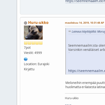
https://seemnemaailm.ee/
Huru-ukko
maaliskuu 14, 2019, 10:31:48 AP
Lainaus käyttäjältä: Moru
Seemnemaailm:sta olen t
7pot
Varsinkin venäläiset arb
Viestit: 4999
¨
Location: Eurajoki
Kirjattu
https://seemnemaailm.e
Meloneihin enempää puuttumat
huolimatta erilaisesta latin
Huru-ukko