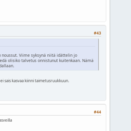
#43
noussut. Viime syksynä niitä idättelin jo
iedä olisiko talvetus onnistunut kuitenkaan. Nämä
dallaan.
t ei sais kasvaa kiinni taimetusruukkuun.
#44
sveilla