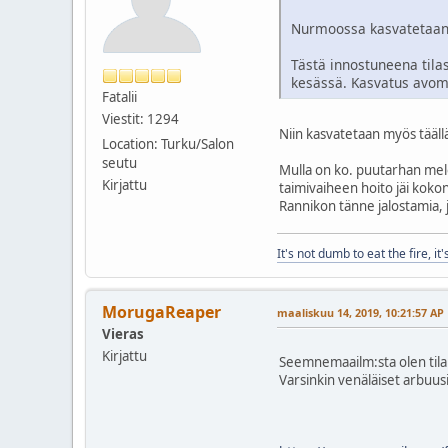
Nurmoossa kasvatetaan
Tästä innostuneena til
kesässä. Kasvatus avom
Fatalii
Viestit: 1294
Niin kasvatetaan myös tääll
Location: Turku/Salon
seutu
Mulla on ko. puutarhan melon
Kirjattu
taimivaiheen hoito jäi kok
Rannikon tänne jalostamia, 
It's not dumb to eat the fire, it'
MorugaReaper
maaliskuu 14, 2019, 10:21:57 AP
Vieras
Kirjattu
Seemnemaailm:sta olen tilan
Varsinkin venäläiset arbuusi