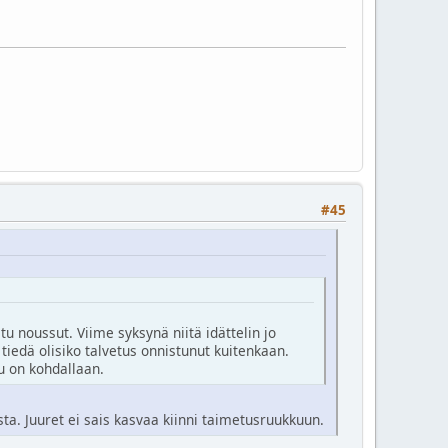
#45
u noussut. Viime syksynä niitä idättelin jo
iedä olisiko talvetus onnistunut kuitenkaan.
u on kohdallaan.
sta. Juuret ei sais kasvaa kiinni taimetusruukkuun.