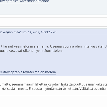
fi/vegetables/watermelon-melon/
gaReaper - maaliskuu 14, 2019, 10:21:57 AP
ilannut vesimelonin siemeniä. Useana vuonna olen niitä kasvatellut. K
uusit kasvavat ulkona hyvin. Suosittelen.
e/fi/vegetables/watermelon-melon/
ta, seemnemaailm lähettää jos jotain lajiketta puuttuu samankaltaista tila
ankielisestä nimestä. Ei suostu myöntämään virhettään. Välttäkää asiointia.