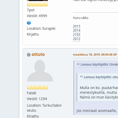
7pot
Viestit: 4999
Huru-ukko
2015
Location: Eurajoki
2014
Kirjattu
2103
2012
ottulo
maaliskuu 18, 2019, 00:04:48 AP
Lainaus käyttäjältä: Omsk
Lainaus käyttäjältä: ott
Mulla on ko. puutarhan
menestyksellä, mutta t
Fatalii
Nämä on mun käsitykse
Viestit: 1294
Location: Turku/Salon
seutu
Jos meinaat avomaalle, l
Kirjattu