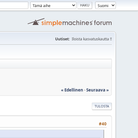
Uutiset:
Iloista kasvatuskautta !!
« Edellinen
-
Seuraava »
TULOSTA
#40