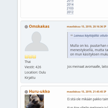
2015
2014
2103
2012
Omskakas
maaliskuu 15, 2019, 20:16:36 IP
Lainaus käyttäjältä: ottul
Mulla on ko. puutarhan m
menestyksellä, mutta ta
on mun käsityksen mukaa
Thai
Jos meinaat avomaalle, laito
Viestit: 426
Location: Oulu
Kirjattu
Huru-ukko
maaliskuu 15, 2019, 21:45:45 IP
Ei sitä ole mikään pakko tai
Kun itse viljelin meloneja ja 