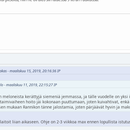
akas - maaliskuu 15, 2019, 20:16:36 IP
ulo - maaliskuu 11, 2019, 22:15:27 IP
 meloneista kerättyjä siemeniä jemmassa, ja tälle vuodelle on yksi it
aimivaiheen hoito jäi kokonaan puuttumaan, joten kuivahtivat, enkä t
n mukaan Rannikon tänne jalostamia, joten pärjäävät hyvin ja mak
aitoit liian aikaseen. Ohje on 2-3 viikkoa max ennen lopullista istutu