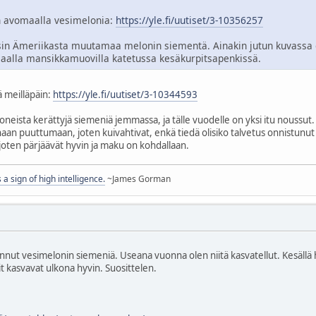
 avomaalla vesimelonia:
https://yle.fi/uutiset/3-10356257
asin Ämeriikasta muutamaa melonin siementä. Ainakin jutun kuvassa 
aalla mansikkamuovilla katetussa kesäkurpitsapenkissä.
ä meilläpäin:
https://yle.fi/uutiset/3-10344593
eista kerättyjä siemeniä jemmassa, ja tälle vuodelle on yksi itu noussut. 
onaan puuttumaan, joten kuivahtivat, enkä tiedä olisiko talvetus onnistu
joten pärjäävät hyvin ja maku on kohdallaan.
s a sign of high intelligence.
~James Gorman
nut vesimelonin siemeniä. Useana vuonna olen niitä kasvatellut. Kesällä he
t kasvavat ulkona hyvin. Suosittelen.