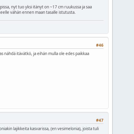
pissa, nyt tuo yksi itänyt on ~17 cm ruukussa ja saa
kkeelle vähän ennen maan tasalle istutusta.
#46
as nähdä itävätkö, ja eihän mulla ole edes paikkaa
#47
akin lajikkeita kasvarissa, (en vesimelonia), joista tuli