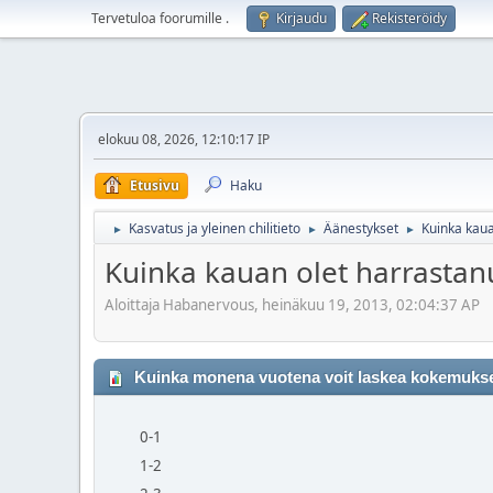
Tervetuloa foorumille
.
Kirjaudu
Rekisteröidy
elokuu 08, 2026, 12:10:17 IP
Etusivu
Haku
Kasvatus ja yleinen chilitieto
Äänestykset
Kuinka kaua
►
►
►
Kuinka kauan olet harrastanu
Aloittaja Habanervous, heinäkuu 19, 2013, 02:04:37 AP
Kuinka monena vuotena voit laskea kokemukses
0-1
1-2