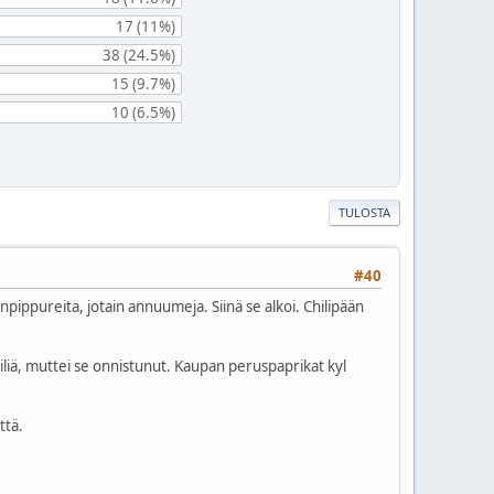
17 (11%)
38 (24.5%)
15 (9.7%)
10 (6.5%)
TULOSTA
#40
npippureita, jotain annuumeja. Siinä se alkoi. Chilipään
chiliä, muttei se onnistunut. Kaupan peruspaprikat kyl
ttä.