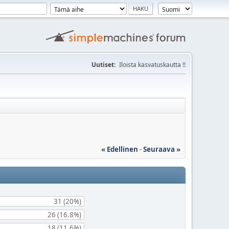
Uutiset:
Iloista kasvatuskautta !!
« Edellinen
-
Seuraava »
31 (20%)
26 (16.8%)
18 (11.6%)