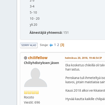
2-3
3-4
5- 10
10 - 20
yli 20
Äänestäjiä yhteensä:
151
1
2
Sivuja
3
SIIRRY ALAS
chilifellow
helmikuu 20, 2018, 19:46:54 IP
Chiliyhdistyksen jäsen
Eka kosketus chileillä oli t
harrastus.
Penskana tuli ihmeteltyä iso
kasvoi, jotain maistiaisia sai
Kausi 2018 alkoi verkkaisesti
Rocoto
Hyvää kautta kaikille chilipä
Viestit: 696