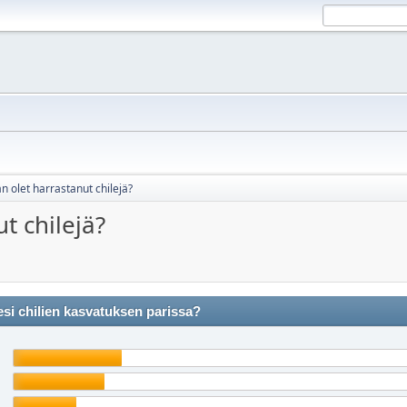
n olet harrastanut chilejä?
t chilejä?
i chilien kasvatuksen parissa?