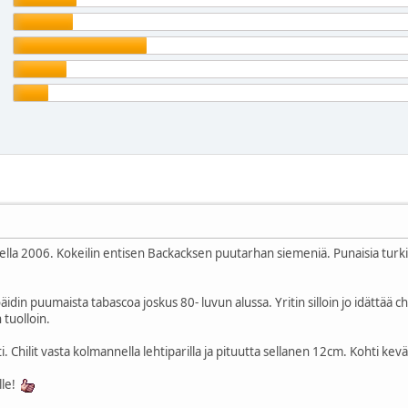
alvella 2006. Kokeilin entisen Backacksen puutarhan siemeniä. Punaisia turki
äidin puumaista tabascoa joskus 80- luvun alussa. Yritin silloin jo idättää 
n tuolloin.
. Chilit vasta kolmannella lehtiparilla ja pituutta sellanen 12cm. Kohti kevä
ille!