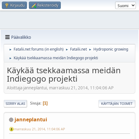
Kirjaudu
Rekisteröidy
Päävalikko
Fatalii.net forums (in english)
Fatalii.net
Hydroponic growing
►
►
►
Käykää tsekkaamassa meidän Indiegogo projekti
►
Käykää tsekkaamassa meidän
Indiegogo projekti
Aloittaja janneplantui, marraskuu 21, 2014, 11:04:06 AP
Sivuja
1
SIIRRY ALAS
KÄYTTÄJÄN TOIMET
janneplantui
marraskuu 21, 2014, 11:04:06 AP