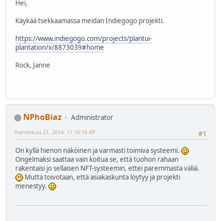
Hei,
Käykää tsekkaamassa meidän Indiegogo projekti.
https://www.indiegogo.com/projects/plantui-
plantation/x/8873039#home
Rock, Janne
NPhoBiaz
Administrator
marraskuu 21, 2014, 11:16:16 AP
#1
On kyllä hienon näköinen ja varmasti toimiva systeemi.
Ongelmaksi saattaa vain koitua se, että tuohon rahaan
rakentaisi jo sellaisen NFT-systeemin, ettei paremmasta väliä.
Mutta toivotaan, että asiakaskunta löytyy ja projekti
menestyy.