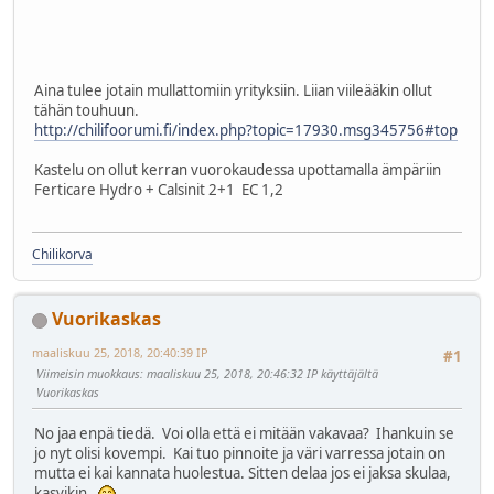
Aina tulee jotain mullattomiin yrityksiin. Liian viileääkin ollut
tähän touhuun.
http://chilifoorumi.fi/index.php?topic=17930.msg345756#top
Kastelu on ollut kerran vuorokaudessa upottamalla ämpäriin
Ferticare Hydro + Calsinit 2+1 EC 1,2
Chilikorva
Vuorikaskas
maaliskuu 25, 2018, 20:40:39 IP
#1
Viimeisin muokkaus
: maaliskuu 25, 2018, 20:46:32 IP käyttäjältä
Vuorikaskas
No jaa enpä tiedä. Voi olla että ei mitään vakavaa? Ihankuin se
jo nyt olisi kovempi. Kai tuo pinnoite ja väri varressa jotain on
mutta ei kai kannata huolestua. Sitten delaa jos ei jaksa skulaa,
kasvikin.