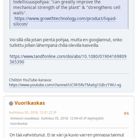
todellisuuspohjaa: "can greatly improve the
mechanical strength of the plant" & "strengthens cell
walls".
https://www.growthtechnology.com/product/liquid-
silicon/
Voi sillä olla jotain pientä pohjaa, mutta en googlannut, onko
tutkittu jollain lähempänä chiliä olevilla kasveilla.
https://www.tandfonline.com/doi/abs/10.1080/01904169809
365390
Chilitön YouTube-kanava:
https://www.youtube.com/channel/UC9Fi5RzTMa6g1GBrzTWU-xg
Vuorikaskas
huhtikuu 05, 2018, 12:01:22 IP
#6
Viimeisin muokkaus
: huhtikuu 05, 2018, 12:04:43 IP käyttäjältä
Vuorikaskas
On tää vahvistunut. Ei se väri ja kuvio varren pinnassa tainnut