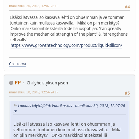
maaliskuu 30, 2018, 12:07:26 IP
#4
Lisäksi latvassa iso kasvava lehti on ohuemman ja veltomman
tuntuinen kuin mullassa kasvavilla. Mikä on piin merkitys?
Onko markkinointiteksteillä todellisuuspohjaa: "can greatly
improve the mechanical strength of the plant" & "strengthens
cell walls".
https://www.growthtechnology.com/product/liquid-silicon/
Chilikorva
PP
Chiliyhdistyksen jäsen
maaliskuu 30, 2018, 12:54:24 IP
#5
Lainaus käyttäjältä: Vuorikaskas - maaliskuu 30, 2018, 12:07:26
IP
Lisäksi latvassa iso kasvava lehti on ohuemman ja
veltomman tuntuinen kuin mullassa kasvavilla. Mikä
on piin merkitys? Onko markkinointiteksteillä