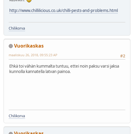
http://www.chillilicious.co.uk/chilli-pests-and-problems.html
Chilikorva
Vuorikaskas
maaliskuu 26, 2018, 09:55:23 AP
#2
Ehkä toi vähän kummalta tuntuu, ettei noin paksu varsi jaksa
kunnolla kannatella latvan painoa.
Chilikorva
Vuorikaskas