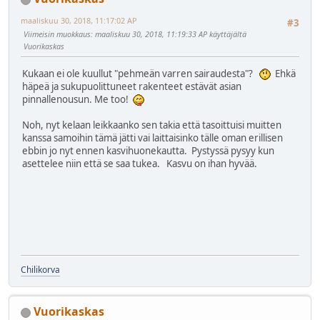
maaliskuu 30, 2018, 11:17:02 AP
#3
Viimeisin muokkaus
: maaliskuu 30, 2018, 11:19:33 AP käyttäjältä
Vuorikaskas
Kukaan ei ole kuullut "pehmeän varren sairaudesta"?
Ehkä
häpeä ja sukupuolittuneet rakenteet estävät asian
pinnallenousun. Me too!
Noh, nyt kelaan leikkaanko sen takia että tasoittuisi muitten
kanssa samoihin tämä jätti vai laittaisinko tälle oman erillisen
ebbin jo nyt ennen kasvihuonekautta. Pystyssä pysyy kun
asettelee niin että se saa tukea. Kasvu on ihan hyvää.
Chilikorva
Vuorikaskas