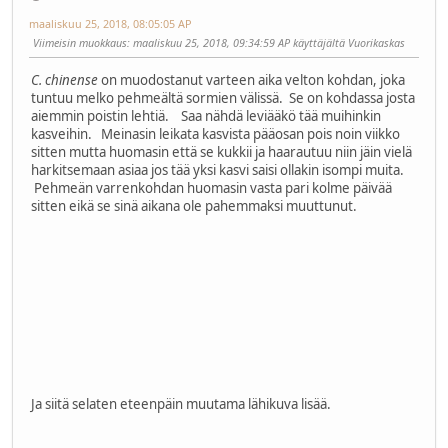
maaliskuu 25, 2018, 08:05:05 AP
Viimeisin muokkaus
: maaliskuu 25, 2018, 09:34:59 AP käyttäjältä Vuorikaskas
C. chinense
on muodostanut varteen aika velton kohdan, joka
tuntuu melko pehmeältä sormien välissä. Se on kohdassa josta
aiemmin poistin lehtiä. Saa nähdä leviääkö tää muihinkin
kasveihin. Meinasin leikata kasvista pääosan pois noin viikko
sitten mutta huomasin että se kukkii ja haarautuu niin jäin vielä
harkitsemaan asiaa jos tää yksi kasvi saisi ollakin isompi muita.
Pehmeän varrenkohdan huomasin vasta pari kolme päivää
sitten eikä se sinä aikana ole pahemmaksi muuttunut.
Ja siitä selaten eteenpäin muutama lähikuva lisää.