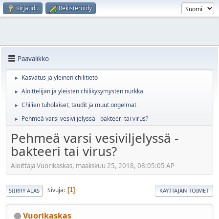
Kirjaudu
Rekisteröidy
Päävalikko
Kasvatus ja yleinen chilitieto
►
Aloittelijan ja yleisten chilikysymysten nurkka
►
Chilien tuholaiset, taudit ja muut ongelmat
►
Pehmeä varsi vesiviljelyssä - bakteeri tai virus?
►
Pehmeä varsi vesiviljelyssä -
bakteeri tai virus?
Aloittaja Vuorikaskas, maaliskuu 25, 2018, 08:05:05 AP
Sivuja
1
SIIRRY ALAS
KÄYTTÄJÄN TOIMET
Vuorikaskas