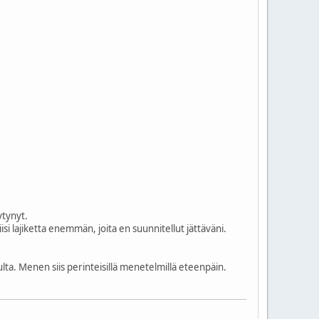
ytynyt.
isi lajiketta enemmän, joita en suunnitellut jättäväni.
lta. Menen siis perinteisillä menetelmillä eteenpäin.