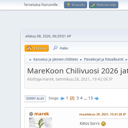
Tervetuloa foorumille
.
Kirjaudu
Rekisteröidy
elokuu 08, 2026, 06:29:01 AP
Etusivu
Haku
Kasvatus ja yleinen chilitieto
Päiväkirjat ja fotoalbumit
►
►
►
MareKoon Chilivuosi 2026 jat
Aloittaja marek, tammikuu 28, 2021, 19:42:06 IP
1
3
4
...
13
Sivuja
2
SIIRRY ALAS
marek
maaliskuu 29, 2021, 15:41:28 IP
Kiitos Sorrii