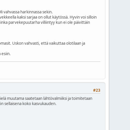
 Oli vahvassa harkinnassa sekin.
ekkeella kaksi sarjaa on ollut käytössä. Hyvin voi silloin
nka parvekepuutarha villiintyy kun ei ole päivittäin
masit. Uskon vahvasti, että vaikuttaa olotilaan ja
 esiin.
#23
ielä muutama saatetaan lähtövalmiiksi ja toimitetaan
öön sellaisena koko kasvukauden.