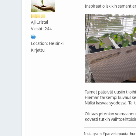
Inspiraatio iskikin samantien
Aji Cristal
Viestit: 244
Location: Helsinki
Kirjattu
Taimet pääsivät uusiin tiloih
Hieman tarkempi kuvaus seikk
Nälkä kasvaa syödessä. Tai
Oli taas jotenkin voimaannu
Kovasti tutkin vaihtoehtoisi
Instagram #parvekepuutarhu