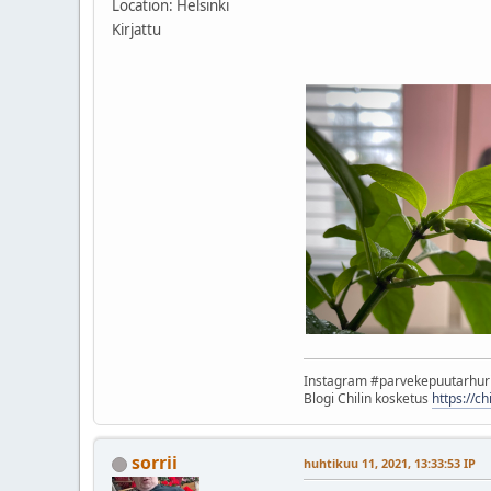
Location: Helsinki
Kirjattu
Instagram #parvekepuutarhu
Blogi Chilin kosketus
https://c
sorrii
huhtikuu 11, 2021, 13:33:53 IP