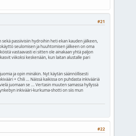
#21
sekä passiivisiin hydroihin heti ekan kauden jälkeen,
siokäyttö seulomisen ja huuhtomisen jälkeen on oma
öistä vastaavasti ei sitten ole ainakaan yhtä paljon
svit viikoksi keskenään, kun laitan alustalle pari
ijuomia ja opin minäkin. Nyt käytän säännöllisesti
ääri + Chili ... Näissä kaikissa on puhdasta inkivääriä
tyä vielä juomaan se ... Vertasin muuten samassa hyllyssä
uo Rynkebyn inkivääri-kurkuma-shotti on siis mun
#22