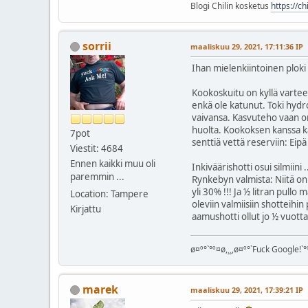
Blogi Chilin kosketus
https://c
sorrii
maaliskuu 29, 2021, 17:11:36 IP
Ihan mielenkiintoinen ploki s
Kookoskuitu on kyllä vartee
enkä ole katunut. Toki hyd
vaivansa. Kasvuteho vaan on 
huolta. Kookoksen kanssa ka
7pot
senttiä vettä reserviin: Eipä 
Viestit: 4684
Ennen kaikki muu oli
Inkiväärishotti osui silmiin
paremmin ...
Rynkebyn valmista: Niitä on
yli 30% !!! Ja ½ litran pullo
Location: Tampere
oleviin valmiisiin shotteihin
Kirjattu
aamushotti ollut jo ½ vuotta 
ø¤º°`°º¤ø,¸¸,ø¤º°`Fuck Google!`°º
marek
maaliskuu 29, 2021, 17:39:21 IP