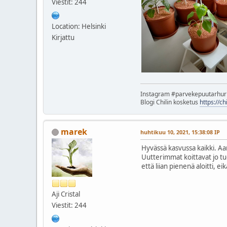
Viestit: 244
Location: Helsinki
Kirjattu
Instagram #parvekepuutarhu
Blogi Chilin kosketus
https://c
marek
huhtikuu 10, 2021, 15:38:08 IP
Hyvässä kasvussa kaikki. A
Uutterimmat koittavat jo tu
että liian pienenä aloitti, 
Aji Cristal
Viestit: 244