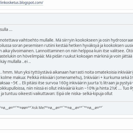
hilinkosketus.blogspot.com/
ulla ...
notettava vaihtoehto mullalle. Mä siirryin kookokseen ja osin hydrosoraan 
roilussa soran pesemisen rutiini kestää hetken hyväksyä ja kookoksen uu
aika ylivoimainen. Lannoittaminen on niin helppoa kuin itse valitsee. Ötök
stelukin on hövelimpää: Mä pidän ruukut kokoajan märkinä ja voin jättää ka
käy mullalla ..ei ..
i ... hmm. Mun yksi tyttöystävä aikanaan harrasti noita omatekoisia inkiväär
 kolme makua: Pelkkä inkivääri (omenamehu), Inkivääri + kurkuma sekä Inkiv
 maksaa ~5€ .. Eli pitäisi itse survoa 160g inkiväärin juurta ½ litraan ja pys
 pikkupulloissa, niin niissä ei ollut inkivääriä kuin ~10% ja hinta 2½€ ... T
ja tuntuu oikeesti vaikuttavan: Eipä ole niska- selkä-kipuja ollut
¤ø,¸¸,ø¤º°`°º¤øø¤º°`Ask Me!°º¤ø,¸¸,ø¤º°``°º¤ø,¸¸,ø¤º°``°º¤ø,¸¸,ø¤º°`