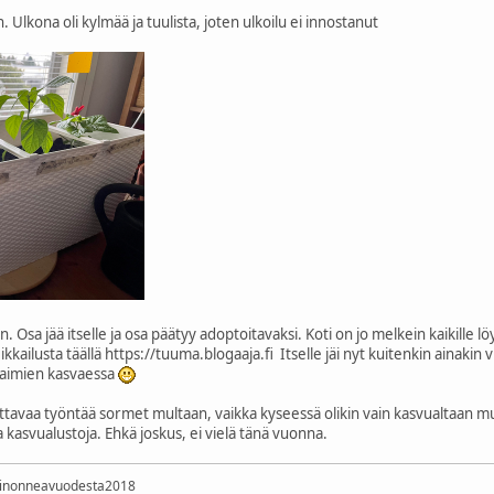
. Ulkona oli kylmää ja tuulista, joten ulkoilu ei innostanut
in. Osa jää itselle ja osa päätyy adoptoitavaksi. Koti on jo melkein kaikille lö
ailusta täällä https://tuuma.blogaaja.fi Itselle jäi nyt kuitenkin ainakin vi
 taimien kasvaessa
ttavaa työntää sormet multaan, vaikka kyseessä olikin vain kasvualtaan mu
a kasvualustoja. Ehkä joskus, ei vielä tänä vuonna.
rinonneavuodesta2018