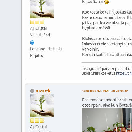
Kiitos Sorrii
Kookosta kokeilin joskus kaua
Kasteluapuna minulla on Blum
jättää pariksi viikoksi. Ja 
hypistelemässä.
Aji Cristal
Viestit: 244
Blokissa on etupäässä ruoka
Inkivääriä olen vetänyt viim
Location: Helsinki
vaivoihin.
Kerran koitin kasvattaa inkiv
Kirjattu
Instagram #parvekepuutarhu
Blogi Chilin kosketus
https://c
marek
huhtikuu 02, 2021, 20:24:04 IP
Ensimmäiset adoptiochilit o
eteenpäin. Kiva kun löytävä
Aji Cristal