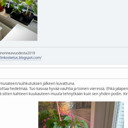
rinonneavuodesta2018
hilinkosketus.blogspot.com/
amusateen/suihkutuksen jälkeen kuvattuna.
ottaa hedelmää. Tuo kasvaa hyvää vauhtia ja toinen vieressä. Ehkä jalapeno
eikä sitten kahteen kuukauteen muuta tehnytkään kuin sen yhden podin. Kiri 