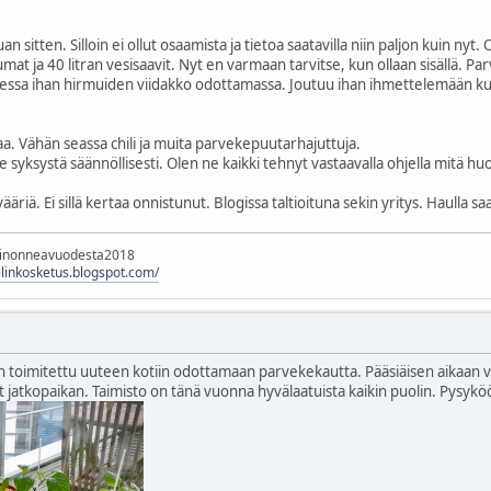
n sitten. Silloin ei ollut osaamista ja tietoa saatavilla niin paljon kuin nyt.
at ja 40 litran vesisaavit. Nyt en varmaan tarvitse, kun ollaan sisällä. Parv
paltessa ihan hirmuiden viidakko odottamassa. Joutuu ihan ihmettelemään kui
a. Vähän seassa chili ja muita parvekepuutarhajuttuja.
e syksystä säännöllisesti. Olen ne kaikki tehnyt vastaavalla ohjella mitä huo
ääriä. Ei sillä kertaa onnistunut. Blogissa taltioituna sekin yritys. Haulla saa
rinonneavuodesta2018
hilinkosketus.blogspot.com/
n toimitettu uuteen kotiin odottamaan parvekekautta. Pääsiäisen aikaan v
t jatkopaikan. Taimisto on tänä vuonna hyvälaatuista kaikin puolin. Pysyk