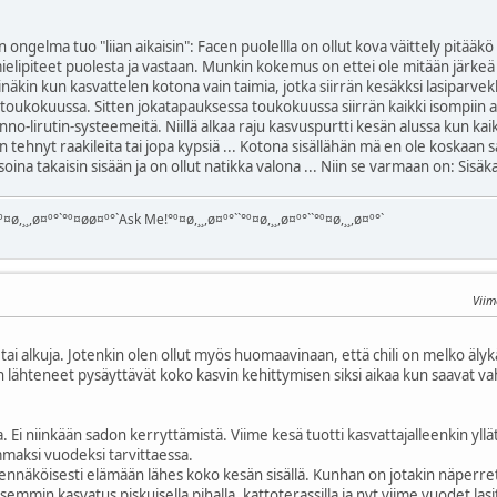
n ongelma tuo "liian aikaisin": Facen puolellla on ollut kova väittely pitääkö
mielipiteet puolesta ja vastaan. Munkin kokemus on ettei ole mitään järkeä 
inäkin kun kasvattelen kotona vain taimia, jotka siirrän kesäkksi lasiparvekk
-toukokuussa. Sitten jokatapauksessa toukokuussa siirrän kaikki isompiin asti
o-lirutin-systeemeitä. Niillä alkaa raju kasvuspurtti kesän alussa kun kaikk
on tehnyt raakileita tai jopa kypsiä ... Kotona sisällähän mä en ole koska
isoina takaisin sisään ja on ollut natikka valona ... Niin se varmaan on: Sisäk
¤ø,¸¸,ø¤º°`°º¤øø¤º°`Ask Me!°º¤ø,¸¸,ø¤º°``°º¤ø,¸¸,ø¤º°``°º¤ø,¸¸,ø¤º°`
Viim
tai alkuja. Jotenkin olen ollut myös huomaavinaan, että chili on melko älykäs
sin lähteneet pysäyttävät koko kasvin kehittymisen siksi aikaa kun saavat v
 Ei niinkään sadon kerryttämistä. Viime kesä tuotti kasvattajalleenkin yllä
ammaksi vuodeksi tarvittaessa.
dennäköisesti elämään lähes koko kesän sisällä. Kunhan on jotakin näperre
emmin kasvatus piskuisella pihalla, kattoterassilla ja nyt viime vuodet lasi