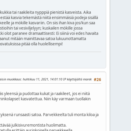
 kukkia tai raakileita nypppiä pienistä kasveista. Aika
estää kasvia tekemästä niiitä ensimmäisiä podeja sisällä
eelle ja mökille kasvariin. On siis ihan kiva jos/kun saa
oihin tai vesiviljelyyn; kuskailen mökille jossa
i olot paranee dramaattisesti: Ei siiinä voi edes havaita
an saanut mitään mainittavaa satoa lukuunottamatta
asvatuksissa pitää olla huolellisempi!
eisin muokkaus
: huhtikuu 11, 2021, 14:01:10 IP käyttäjältä marek
#26
 yleensä ja pudottaa kukat ja raakileet, jos ei niitä
ahinkolapset kasvatettua. Niin käy varmaan tuollakin
tyksenä runsaasti satoa. Parvekkeelta tuli monta kiloa ja
ttävää julkisivuremontista huolimatta.
tetulla erittäin aurinkoisella parvekkeella.