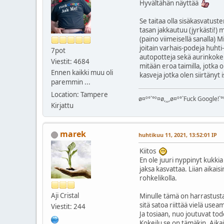
Hyvältähän näyttää
Se taitaa olla sisäkasvatuste
tasan jakkautuu (jyrkästi!) 
(paino viimeisellä sanalla) M
joitain varhais-podeja huhti
7pot
autopotteja sekä aurinkokenn
Viestit: 4684
mitään eroa taimilla, jotka 
Ennen kaikki muu oli
kasveja jotka olen siirtänyt 
paremmin ...
Location: Tampere
ø¤º°`°º¤ø,¸¸,ø¤º°`Fuck Google!`°º
Kirjattu
marek
huhtikuu 11, 2021, 13:52:01 IP
Kiitos
En ole juuri nyppinyt kukkia 
jaksa kasvattaa. Liian aikai
rohkelikolla.
Aji Cristal
Minulle tämä on harrastusta.
sitä satoa riittää vielä use
Viestit: 244
Ja tosiaan, nuo joutuvat to
Kokeilu se on tämäkin. Aikais