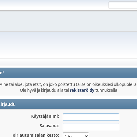
m!
Aihe tai alue, jota etsit, on joko poistettu tai se on oikeuksiesi ulkopuolella
Ole hyvä ja kirjaudu alla tai
rekisteröidy
tunnuksella
irjaudu
Käyttäjänimi:
Salasana:
Kirjautumisajan kesto: