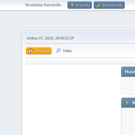
Tervetuloa foorumille
.
Kirjaudu
Rekisteröidy
elokuu 07, 2026, 20:40:23 IP
Etusivu
Haku
Huo
K