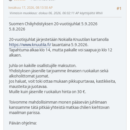
kesäkuu 17, 2026, 08:13:50 AP
#1
Viimeisin muokkaus
: elokuu 06, 2026, 06:02:11 AP käyttäjältä Whili
Suomen Chiliyhdistyksen 20-vuotisjuhlat 5.9.2026
5.8.2026
20-vuotisjuhlat järjestetään Nokialla Knuutilan kartanolla
https://www.knuutila.fi/
lauantaina 5.9.2026.
Tapahtuma alkaa klo 14, mutta paikalle voi saapua jo klo 12
alkaen.
Juhla on kaikille osallistujille maksuton.
Yhdistyksen jäsenille tarjoamme ilmaisen ruokailun sekä
alkoholittomat juomat.
Jos haluat, voit toki ottaa mukaan pikkupurtavaa, kastikkeita,
mausteita ja juotavaa.
Muille kuin jäsenille ruokailun hinta on 30 €.
Toivomme mahdollisimman monen pääsevän juhlimaan
kanssamme tätä pitkää yhteistä matkaa chilien kiehtovan
maailman parissa.
Päivän ohjelma: