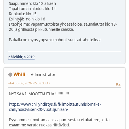
Saapuminen: klo 12 alkaen
Tapahtuman aloitus: klo 14
Ruokailu: klo 15
Esiintyjä: noin klo 16
Iltaohjelma: vapaamuotoista yhdessäoloa, saunalautta klo 18-
20 ja grillausta pikkutunneille saakka.
Paikalla on myös yöpymismahdollisuus aittahotellissa.
päiväkirja 2019
Whili
Administrator
elokuu 06, 2026, 05:58:33 AP
#2
NYT SAA ILMOOTTAUTUA !!!!!!!!!!!!
https://www.chiliyhdistys.fi/fi/ilmoittautumislomake-
chiliyhdistyksen-20-vuotisjuhlaan/
Pyydämme ilmoittamaan saapumisestasi etukäteen, jotta
osaamme varata ruokaa riittävästi.