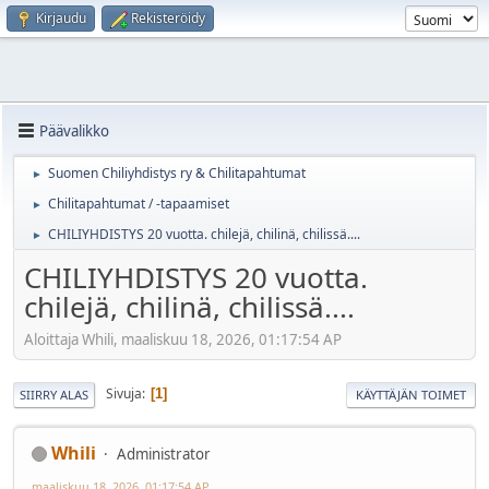
Kirjaudu
Rekisteröidy
Päävalikko
Suomen Chiliyhdistys ry & Chilitapahtumat
►
Chilitapahtumat / -tapaamiset
►
CHILIYHDISTYS 20 vuotta. chilejä, chilinä, chilissä....
►
CHILIYHDISTYS 20 vuotta.
chilejä, chilinä, chilissä....
Aloittaja Whili, maaliskuu 18, 2026, 01:17:54 AP
Sivuja
1
SIIRRY ALAS
KÄYTTÄJÄN TOIMET
Whili
Administrator
maaliskuu 18, 2026, 01:17:54 AP