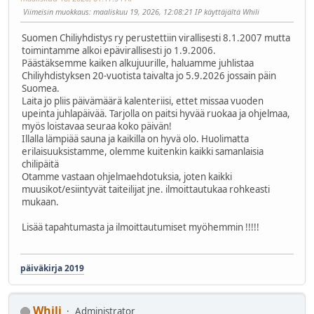
Viimeisin muokkaus
: maaliskuu 19, 2026, 12:08:21 IP käyttäjältä Whili
Suomen Chiliyhdistys ry perustettiin virallisesti 8.1.2007 mutta
toimintamme alkoi epävirallisesti jo 1.9.2006.
Päästäksemme kaiken alkujuurille, haluamme juhlistaa
Chiliyhdistyksen 20-vuotista taivalta jo 5.9.2026 jossain päin
Suomea.
Laita jo pliis päivämäärä kalenteriisi, ettet missaa vuoden
upeinta juhlapäivää. Tarjolla on paitsi hyvää ruokaa ja ohjelmaa,
myös loistavaa seuraa koko päivän!
Illalla lämpiää sauna ja kaikilla on hyvä olo. Huolimatta
erilaisuuksistamme, olemme kuitenkin kaikki samanlaisia
chilipäitä
Otamme vastaan ohjelmaehdotuksia, joten kaikki
muusikot/esiintyvät taiteilijat jne. ilmoittautukaa rohkeasti
mukaan.
Lisää tapahtumasta ja ilmoittautumiset myöhemmin !!!!!
päiväkirja 2019
Whili
Administrator