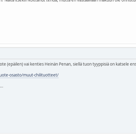
 (epäilen) vai kenties Heinän Penan, siellä tuon tyyppisiä on katsele ensi
uote-osasto/muut-chilituotteet/
...