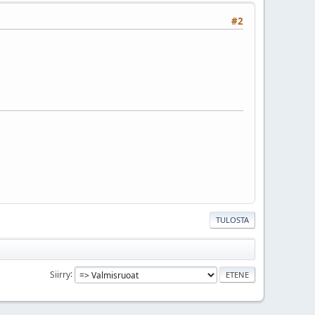
#2
TULOSTA
Siirry