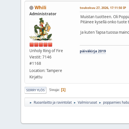
Whili
toukokuu 27, 2026, 17:11:50 IP
Administrator
Muistan tuotteen. Oli Poppa
Pitänee kysellä onko tuote t
Ja kuten Tapsa tuossa maino
Unholy Ring of Fire
päiväkirja 2019
Viestit: 7146
#1168
Location: Tampere
Kirjattu
Sivuja
1
SIIRRY YLÖS
Ruoanlaitto ja ravintolat
Valmisruoat
poppamies haba
►
►
►