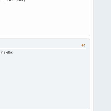
#1
n sieltä: