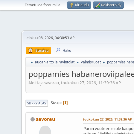
Tervetuloa foorumille
.
Kirjaudu
Rekisteröidy
elokuu 08, 2026, 04:30:53 AP
Etusivu
Haku
Ruoanlaitto ja ravintolat
Valmisruoat
poppamies haba
►
►
►
poppamies habaneroviipalee
Aloittaja savorau, toukokuu 27, 2026, 11:39:36 AP
Sivuja
1
SIIRRY ALAS
savorau
toukokuu 27, 2026, 11:39:36 AP
Pariin vuoteen ei ole kaupo
tulinen. Vieläkö valmisteta