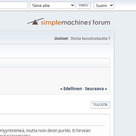
Uutiset:
Iloista kasvatuskautta !!
« Edellinen
-
Seuraava »
TULOSTA
 myyntinimeä, mutta noin desin purkki. Ei hirveän
tunut pääsemään:)