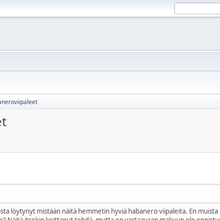
neroviipaleet
t
ista löytynyt mistään näitä hemmetin hyviä habanero viipaleita. En muista
an? Näitä itsekin koittanut tehdä, mutta en vastaavaan makuun ole onnis