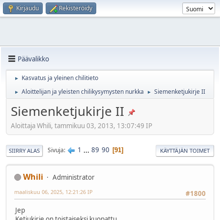
Kirjaudu
Rekisteröidy
Päävalikko
Kasvatus ja yleinen chilitieto
►
Aloittelijan ja yleisten chilikysymysten nurkka
Siemenketjukirje II
►
►
Siemenketjukirje II
Aloittaja Whili, tammikuu 03, 2013, 13:07:49 IP
1
...
89
90
Sivuja
91
SIIRRY ALAS
KÄYTTÄJÄN TOIMET
Whili
Administrator
maaliskuu 06, 2025, 12:21:26 IP
#1800
Jep
Ketjukirje on toistaiseksi kuopattu.