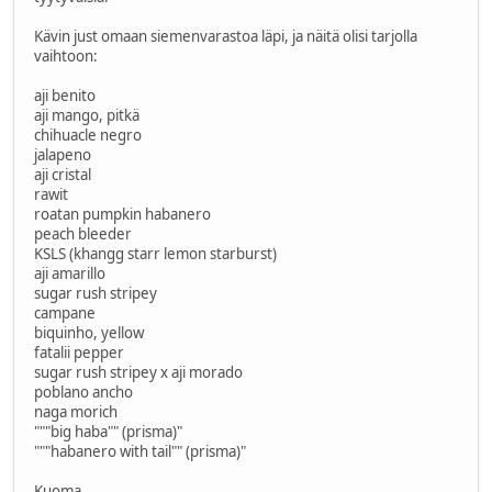
Kävin just omaan siemenvarastoa läpi, ja näitä olisi tarjolla
vaihtoon:
aji benito
aji mango, pitkä
chihuacle negro
jalapeno
aji cristal
rawit
roatan pumpkin habanero
peach bleeder
KSLS (khangg starr lemon starburst)
aji amarillo
sugar rush stripey
campane
biquinho, yellow
fatalii pepper
sugar rush stripey x aji morado
poblano ancho
naga morich
"""big haba"" (prisma)"
"""habanero with tail"" (prisma)"
Kuoma