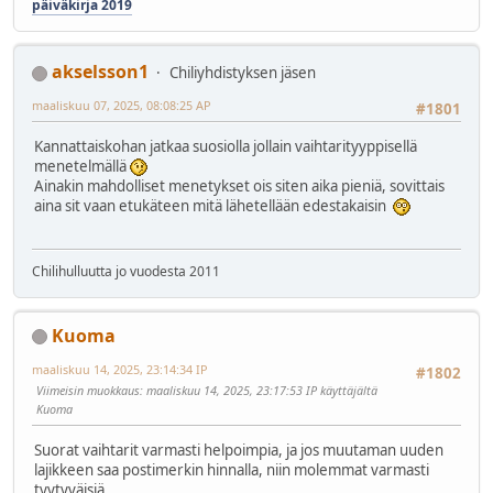
päiväkirja 2019
akselsson1
Chiliyhdistyksen jäsen
maaliskuu 07, 2025, 08:08:25 AP
#1801
Kannattaiskohan jatkaa suosiolla jollain vaihtarityyppisellä
menetelmällä
Ainakin mahdolliset menetykset ois siten aika pieniä, sovittais
aina sit vaan etukäteen mitä lähetellään edestakaisin
Chilihulluutta jo vuodesta 2011
Kuoma
maaliskuu 14, 2025, 23:14:34 IP
#1802
Viimeisin muokkaus
: maaliskuu 14, 2025, 23:17:53 IP käyttäjältä
Kuoma
Suorat vaihtarit varmasti helpoimpia, ja jos muutaman uuden
lajikkeen saa postimerkin hinnalla, niin molemmat varmasti
tyytyväisiä.