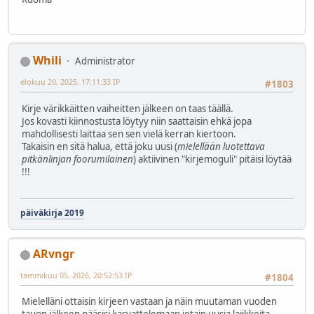
Whili
Administrator
elokuu 20, 2025, 17:11:33 IP
#1803
Kirje värikkäitten vaiheitten jälkeen on taas täällä.
Jos kovasti kiinnostusta löytyy niin saattaisin ehkä jopa
mahdollisesti laittaa sen sen vielä kerran kiertoon.
Takaisin en sitä halua, että joku uusi (
mielellään luotettava
pitkänlinjan foorumilainen
) aktiivinen "kirjemoguli" pitäisi löytää
!!!
päiväkirja 2019
ARvngr
tammikuu 05, 2026, 20:52:53 IP
#1804
Mielelläni ottaisin kirjeen vastaan ja näin muutaman vuoden