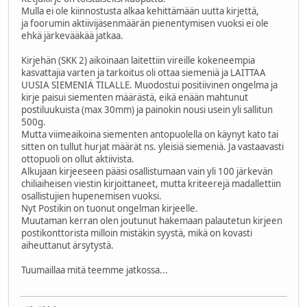
Mulla ei ole kiinnostusta alkaa kehittämään uutta kirjettä,
ja foorumin aktiivijäsenmäärän pienentymisen vuoksi ei ole
ehkä järkevääkää jatkaa.
Kirjehän (SKK 2) aikoinaan laitettiin vireille kokeneempia
kasvattajia varten ja tarkoitus oli ottaa siemeniä ja LAITTAA
UUSIA SIEMENIÄ TILALLE. Muodostui positiivinen ongelma ja
kirje paisui siementen määrästä, eikä enään mahtunut
postiluukuista (max 30mm) ja painokin nousi usein yli sallitun
500g.
Mutta viimeaikoina siementen antopuolella on käynyt kato tai
sitten on tullut hurjat määrät ns. yleisiä siemeniä. Ja vastaavasti
ottopuoli on ollut aktiivista.
Alkujaan kirjeeseen pääsi osallistumaan vain yli 100 järkevän
chiliaiheisen viestin kirjoittaneet, mutta kriteerejä madallettiin
osallistujien hupenemisen vuoksi.
Nyt Postikin on tuonut ongelman kirjeelle.
Muutaman kerran olen joutunut hakemaan palautetun kirjeen
postikonttorista milloin mistäkin syystä, mikä on kovasti
aiheuttanut ärsytystä.
Tuumaillaa mitä teemme jatkossa...