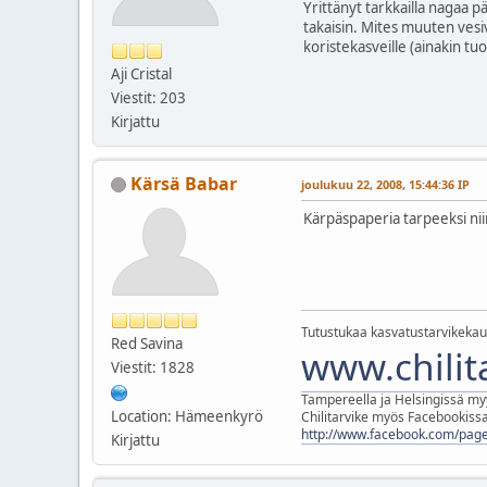
Yrittänyt tarkkailla nagaa p
takaisin. Mites muuten vesiv
koristekasveille (ainakin t
Aji Cristal
Viestit: 203
Kirjattu
Kärsä Babar
joulukuu 22, 2008, 15:44:36 IP
Kärpäspaperia tarpeeksi nii
Tutustukaa kasvatustarvikekau
Red Savina
www.chilita
Viestit: 1828
Tampereella ja Helsingissä my
Location: Hämeenkyrö
Chilitarvike myös Facebookissa
http://www.facebook.com/page
Kirjattu