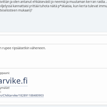
äivittän ja olen antanut ehkäisevästi jo neemiä ja muutaman kerran raidia.
iljelyssä kannattaisi yrittää tuhota näitä p*skiaisia, kun kerta tulevat imm
uoteselosteen mukaan)?
n rupee ripsiäisetkin väheneen.
ppaani:
rvike.fi
ymälät!
:
s/Chilitarvike/182891188480903