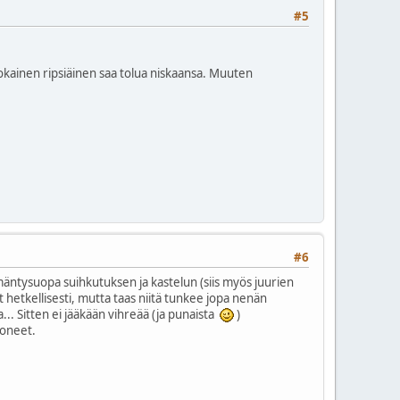
#5
 jokainen ripsiäinen saa tolua niskaansa. Muuten
#6
-mäntysuopa suihkutuksen ja kastelun (siis myös juurien
 hetkellisesti, mutta taas niitä tunkee jopa nenän
... Sitten ei jääkään vihreää (ja punaista
)
uoneet.