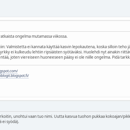
 ratkaista ongelma mutamassa viikossa.
in: Valmistetta ei kannata käyttää kasvin lepokautena, koska silloin teho j
myrkky ei kulkeudu lehtiin ripsiäisten syötäväksi. Huolehdi nyt ainakin riittä
ntää, joten viereiseen huoneeseen pääsy ei ole niille ongelma. Pidä tarkka
logspot.com/
liblogit.blogspot.fi/
rkoitin, unohtui vaan tuo nimi. Uutta kasvua tuohon pukkaa kokoajan/pikk
ä ei syödä).