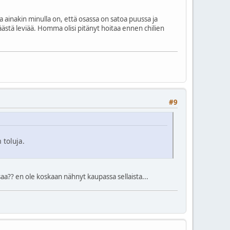
a ainakin minulla on, että osassa on satoa puussa ja
päästä leviää. Homma olisi pitänyt hoitaa ennen chilien
#9
 toluja.
saa?? en ole koskaan nähnyt kaupassa sellaista...