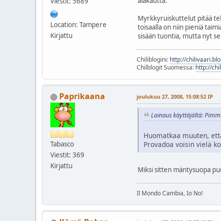
alakautta.
Viestit: 5689
Myrkkyruiskuttelut pitää teh
Location: Tampere
toisaalla on niin pieniä tai
Kirjattu
sisään tuontia, mutta nyt se 
Chiliblogini:
http://chilivaari.b
Chilblogit Suomessa:
http://chi
Paprikaana
joulukuu 27, 2008, 15:08:52 IP
Lainaus käyttäjältä: Pimms
Huomatkaa muuten, että 
Provadoa voisin vielä ko
Tabasco
Viestit: 369
Kirjattu
Miksi sitten mäntysuopa pur
Il Mondo Cambia, Io No!