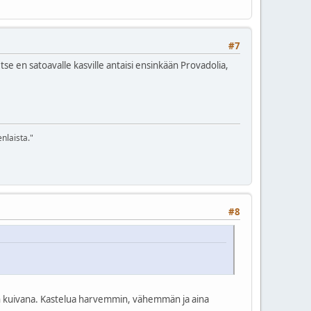
#7
se en satoavalle kasville antaisi ensinkään Provadolia,
nlaista."
#8
an kuivana. Kastelua harvemmin, vähemmän ja aina