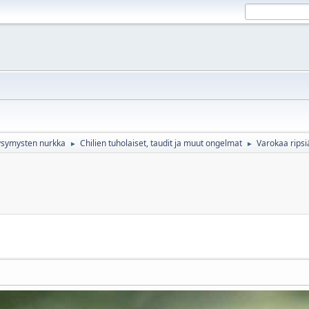
ikysymysten nurkka
Chilien tuholaiset, taudit ja muut ongelmat
Varokaa ripsiä
►
►