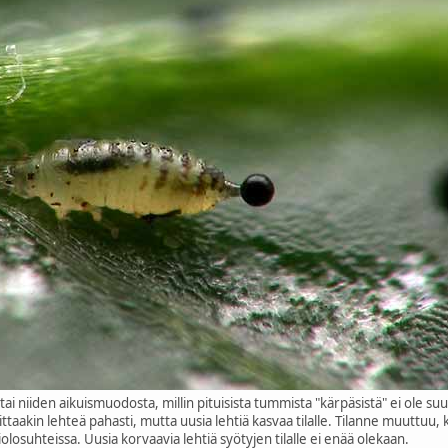
 tai niiden aikuismuodosta, millin pituisista tummista "kärpäsistä" ei ole su
ittaakin lehteä pahasti, mutta uusia lehtiä kasvaa tilalle. Tilanne muuttuu, 
olosuhteissa. Uusia korvaavia lehtiä syötyjen tilalle ei enää olekaan.