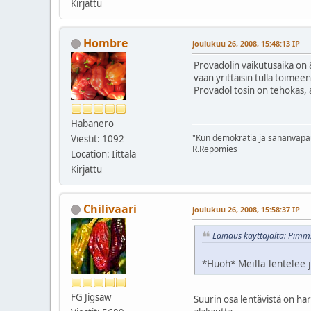
Kirjattu
Hombre
joulukuu 26, 2008, 15:48:13 IP
Provadolin vaikutusaika on 8
vaan yrittäisin tulla toimeen
Provadol tosin on tehokas, ai
Habanero
"Kun demokratia ja sananvapaus 
Viestit: 1092
R.Repomies
Location: Iittala
Kirjattu
Chilivaari
joulukuu 26, 2008, 15:58:37 IP
Lainaus käyttäjältä: Pimms
*Huoh* Meillä lentelee j
FG Jigsaw
Suurin osa lentävistä on h