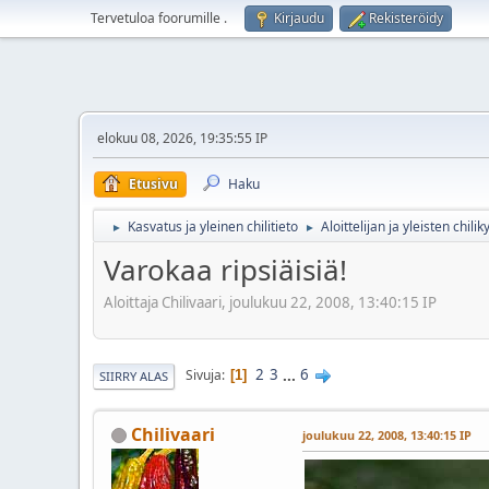
Tervetuloa foorumille
.
Kirjaudu
Rekisteröidy
elokuu 08, 2026, 19:35:55 IP
Etusivu
Haku
Kasvatus ja yleinen chilitieto
Aloittelijan ja yleisten chil
►
►
Varokaa ripsiäisiä!
Aloittaja Chilivaari, joulukuu 22, 2008, 13:40:15 IP
2
3
...
6
Sivuja
1
SIIRRY ALAS
Chilivaari
joulukuu 22, 2008, 13:40:15 IP