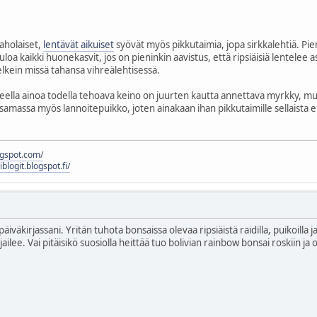
aholaiset,
lentävät aikuiset
syövät myös pikkutaimia, jopa sirkkalehtiä. Pie
oa kaikki huonekasvit, jos on pieninkin aavistus, että ripsiäisiä lentelee a
elkein missä tahansa vihreälehtisessä.
ella ainoa todella tehoava keino on juurten kautta annettava myrkky, mutta 
samassa myös lannoitepuikko, joten ainakaan ihan pikkutaimille sellaista ei 
logspot.com/
liblogit.blogspot.fi/
äiväkirjassani. Yritän tuhota bonsaissa olevaa ripsiäistä raidilla, puikoilla 
ilee. Vai pitäisikö suosiolla heittää tuo bolivian rainbow bonsai roskiin 