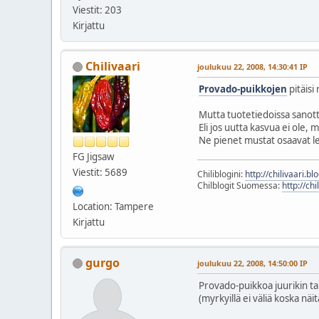
Viestit: 203
Kirjattu
Chilivaari
joulukuu 22, 2008, 14:30:41 IP
Provado-puikkojen
pitäisi
Mutta tuotetiedoissa sanotti
Eli jos uutta kasvua ei ole, 
Ne pienet mustat osaavat le
FG Jigsaw
Viestit: 5689
Chiliblogini:
http://chilivaari.b
Chilblogit Suomessa:
http://chi
Location: Tampere
Kirjattu
gurgo
joulukuu 22, 2008, 14:50:00 IP
Provado-puikkoa juurikin ta
(myrkyillä ei väliä koska näit