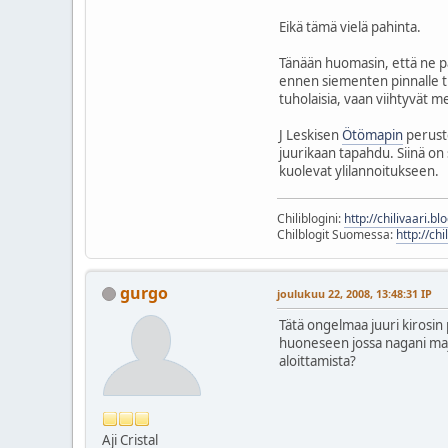
Eikä tämä vielä pahinta.
Tänään huomasin, että ne p
ennen siementen pinnalle tul
tuholaisia, vaan viihtyvät m
J Leskisen
Ötömapin
peruste
juurikaan tapahdu. Siinä on 
kuolevat ylilannoitukseen.
Chiliblogini:
http://chilivaari.b
Chilblogit Suomessa:
http://chi
gurgo
joulukuu 22, 2008, 13:48:31 IP
Tätä ongelmaa juuri kirosin p
huoneseen jossa nagani maja
aloittamista?
Aji Cristal