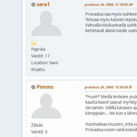
sera1
joulukuu 26, 2008, 11:10:05 AP
Provadoa saa myös suihkee
Tehoaa myös kasvien lepoka
Vahvalla toluliuoksella suih
kehittävät äkkiä tolulle vas
Paprika
Viestit: 17
Location: Savo
Kirjattu
Pimms
joulukuu 26, 2008, 13:20:58 IP
*Huoh* Meillä lentelee joulu
kautta kasvit saavat myrkkyä
sieraimiin. Välillä käväsee 
kämppään... Ne kun o lähes a
Huomatkaa muuten, että vain
Zibula
Provadoa voisin vielä kokeill
Viestit: 3