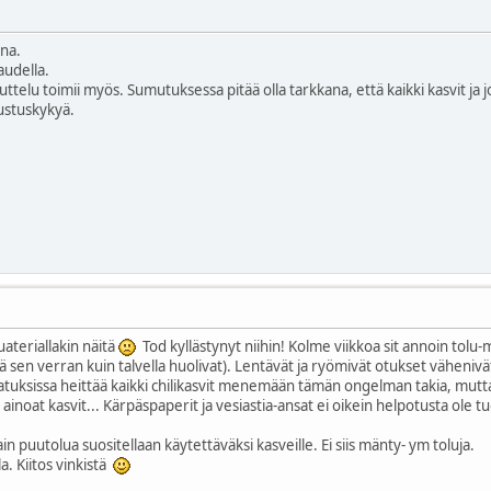
na.
udella.
kuttelu toimii myös. Sumutuksessa pitää olla tarkkana, että kaikki kasvit ja
tustuskykyä.
ateriallakin näitä
Tod kyllästynyt niihin! Kolme viikkoa sit annoin tolu
 sen verran kuin talvella huolivat). Lentävät ja ryömivät otukset vähenivät
ajatuksissa heittää kaikki chilikasvit menemään tämän ongelman takia, mutta
inoat kasvit... Kärpäspaperit ja vesiastia-ansat ei oikein helpotusta ole t
 puutolua suositellaan käytettäväksi kasveille. Ei siis mänty- ym toluja.
a. Kiitos vinkistä