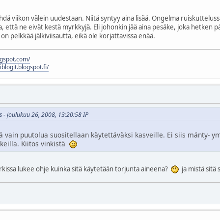
dä viikon välein uudestaan. Niitä syntyy aina lisää. Ongelma ruiskutteluss
mia, että ne eivät kestä myrkkyjä. Eli johonkin jää aina pesäke, joka hetken 
on pelkkää jälkiviisautta, eikä ole korjattavissa enää.
logspot.com/
liblogit.blogspot.fi/
 - joulukuu 26, 2008, 13:20:58 IP
vain puutolua suositellaan käytettäväksi kasveille. Ei siis mänty- ym
keilla. Kiitos vinkistä
kissa lukee ohje kuinka sitä käytetään torjunta aineena?
ja mistä sitä 