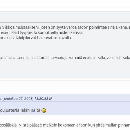
 viikkoa muistaakseni, joten on syytä varoa sadon poimintaa sinä aikana. It
 esim. Raid tyyppisillä sumutteilla niiden kanssa.
nakin villakilpikirvat hävisivät sen avulla.
on uhattuna, ne pitää siirtää turvaan. Ja kun niitä ei ole paikalla, voi tehdä kaike
 - joulukuu 26, 2008, 13:20:58 IP
ouluateriallakin näitä
arsosääskiä. Niistä pääsee melkein kokonaan eroon kun pitää mullan pinn