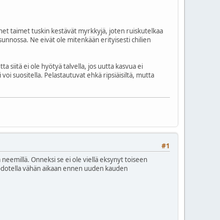
net taimet tuskin kestävät myrkkyjä, joten ruiskutelkaa
sunnossa. Ne eivät ole mitenkään erityisesti chilien
siitä ei ole hyötyä talvella, jos uutta kasvua ei
voi suositella. Pelastautuvat ehkä ripsiäisiltä, mutta
#1
ja neemillä. Onneksi se ei ole viellä eksynyt toiseen
ja odotella vähän aikaan ennen uuden kauden