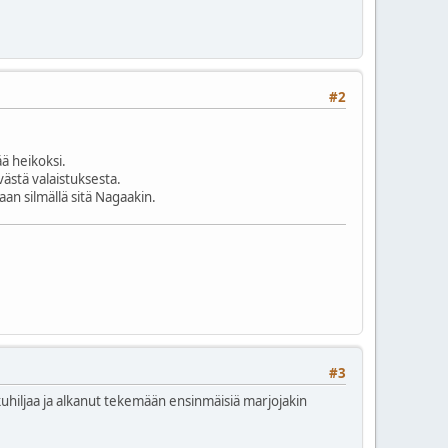
#2
ää heikoksi.
västä valaistuksesta.
an silmällä sitä Nagaakin.
#3
uhiljaa ja alkanut tekemään ensinmäisiä marjojakin