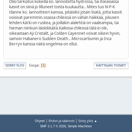
Olisi tarkoitus kokeilla ko. lannoitetta hydrossa, tai itseasiassa
kasvit on siinä jo lilluneet toista kuukautta...Mites tuo N-P-K
tilanne ko. lannoitteen kanssa, pitäisikö jotain lisätä, jotta kasvit
voisivat paremmin.osassa chileissä on vähän häikkää, jokusen
lehden kärki on ruskea, ja joillakin alalehtiä on vaaleampia, tai
hieman niinkuin läiskikkäitä.Kaikissa chileissä tätä ei ole,
oikeastaan Aji Cristalit, ja Colden Cayennet voivat oikein hyvin,
samoin Habanero Sudden Death...Microcarbumin ja Inca
Berryn kanssa näitä ongelmia on ollut.
Sivuja
1
SIIRRY YLÖS
KÄYTTÄJÄN TOIMET
|
|
Ohjeet
Ehdot ja säännöt
Siirry ylös ▲
,
SMF 2.1.7 © 2026
Simple Machines