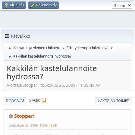
Kirjaudu
Rekisteröidy
Päävalikko
Kasvatus ja yleinen chilitieto
Edistyneempi chilinkasvatus
►
►
Kakkilän kastelulannoite hydrossa?
►
Kakkilän kastelulannoite
hydrossa?
Aloittaja Stoppari, toukokuu 26, 2009, 11:08:48 AP
Sivuja
1
SIIRRY ALAS
KÄYTTÄJÄN TOIMET
Stoppari
toukokuu 26, 2009, 11:08:48 AP