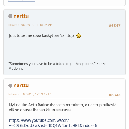
narttu
lokakuu 06, 2019, 11:18:06 AP
#6347
Juu, toiset ne osaa käskyttää Narttuja.
"Sometimes you have to be a bitch to get things done." <br />―
Madonna
narttu
lokakuu 10, 2019, 12:39:17 IP
#6348
Nyt nautin Antti Railion ihanasta musiikista, oluesta ja pitkästä
viikonlopusta ihanan kisun seurassa.
https://www.youtube.com/watch?
v=09ti6sDdU8w&list=RDQ1WRpn1cHBk&index=6