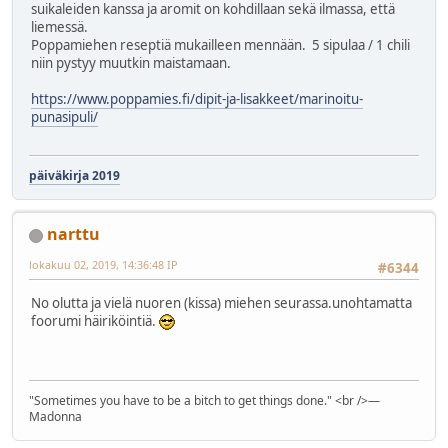
suikaleiden kanssa ja aromit on kohdillaan sekä ilmassa, että
liemessä.
Poppamiehen reseptiä mukailleen mennään. 5 sipulaa / 1 chili
niin pystyy muutkin maistamaan.
https://www.poppamies.fi/dipit-ja-lisakkeet/marinoitu-
punasipuli/
päiväkirja 2019
narttu
lokakuu 02, 2019, 14:36:48 IP
#6344
No olutta ja vielä nuoren (kissa) miehen seurassa.unohtamatta
foorumi häiriköintiä.
"Sometimes you have to be a bitch to get things done." <br />―
Madonna