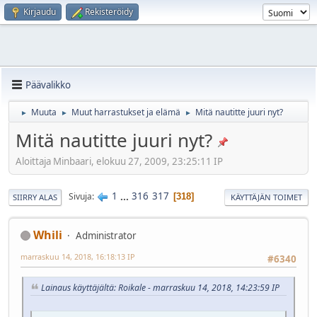
Kirjaudu
Rekisteröidy
Päävalikko
Muuta
Muut harrastukset ja elämä
Mitä nautitte juuri nyt?
►
►
►
Mitä nautitte juuri nyt?
Aloittaja Minbaari, elokuu 27, 2009, 23:25:11 IP
1
...
316
317
Sivuja
318
SIIRRY ALAS
KÄYTTÄJÄN TOIMET
Whili
Administrator
marraskuu 14, 2018, 16:18:13 IP
#6340
Lainaus käyttäjältä: Roikale - marraskuu 14, 2018, 14:23:59 IP