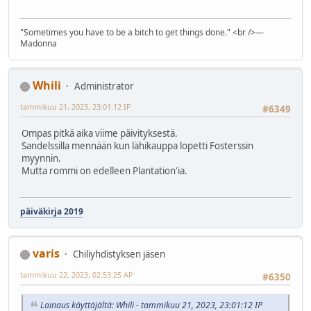
"Sometimes you have to be a bitch to get things done." <br />―
Madonna
Whili
Administrator
tammikuu 21, 2023, 23:01:12 IP
#6349
Ompas pitkä aika viime päivityksestä.
Sandelssilla mennään kun lähikauppa lopetti Fosterssin
myynnin.
Mutta rommi on edelleen Plantation'ia.
päiväkirja 2019
varis
Chiliyhdistyksen jäsen
tammikuu 22, 2023, 02:53:25 AP
#6350
Lainaus käyttäjältä: Whili - tammikuu 21, 2023, 23:01:12 IP