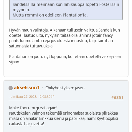
Sandelssilla mennään kun lähikauppa lopetti Fosterssin
myynnin.
Mutta rommi on edelleen Plantation'ia.
Hyvän maun valintoja. Aikanaan tuli usein valittua Sandels kun
opetteli laatuoluita, nykyisin taitaa olla lähinnä jotain fancy
pants luumulambicceja jos oluesta innostuu, tai jotain ihan
satunnaisia tuttavuuksia.
Plantation on juotu nyt loppuun, koitetaan opetella viskejä sen
sijaan...
akselsson1
Chiliyhdistyksen jäsen
helmikuu 27, 2023, 12:08:39 IP
#6351
Make foorumi great again!
Nautiskelen Vaimon tekemää erinomaista suolaista piirakkaa
missä on ainakin kinkkua sieniä ja paprikaa, nam! Kyytipojaksi
raikasta harjuvettä!