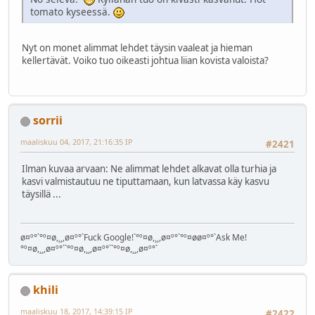
tomato kyseessä.
Nyt on monet alimmat lehdet täysin vaaleat ja hieman
kellertävät. Voiko tuo oikeasti johtua liian kovista valoista?
sorrii
maaliskuu 04, 2017, 21:16:35 IP
#2421
Ilman kuvaa arvaan: Ne alimmat lehdet alkavat olla turhia ja
kasvi valmistautuu ne tiputtamaan, kun latvassa käy kasvu
täysillä ...
ø¤º°`°º¤ø,¸¸,ø¤º°`Fuck Google!`°º¤ø,¸¸,ø¤º°`°º¤øø¤º°`Ask Me!
°º¤ø,¸¸,ø¤º°``°º¤ø,¸¸,ø¤º°``°º¤ø,¸¸,ø¤º°`
khili
maaliskuu 18, 2017, 14:39:15 IP
#2422