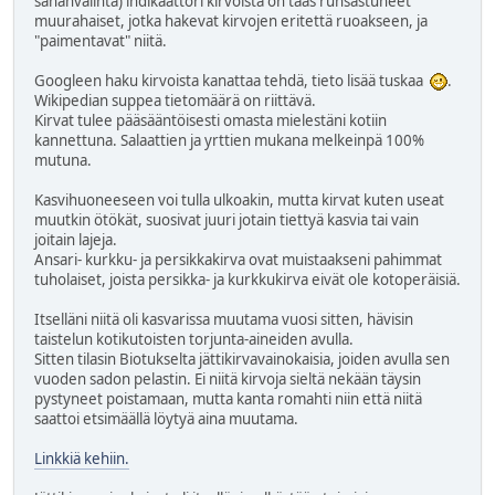
sananvalinta) indikaattori kirvoista on taas runsastuneet
muurahaiset, jotka hakevat kirvojen eritettä ruoakseen, ja
"paimentavat" niitä.
Googleen haku kirvoista kanattaa tehdä, tieto lisää tuskaa
.
Wikipedian suppea tietomäärä on riittävä.
Kirvat tulee pääsääntöisesti omasta mielestäni kotiin
kannettuna. Salaattien ja yrttien mukana melkeinpä 100%
mutuna.
Kasvihuoneeseen voi tulla ulkoakin, mutta kirvat kuten useat
muutkin ötökät, suosivat juuri jotain tiettyä kasvia tai vain
joitain lajeja.
Ansari- kurkku- ja persikkakirva ovat muistaakseni pahimmat
tuholaiset, joista persikka- ja kurkkukirva eivät ole kotoperäisiä.
Itselläni niitä oli kasvarissa muutama vuosi sitten, hävisin
taistelun kotikutoisten torjunta-aineiden avulla.
Sitten tilasin Biotukselta jättikirvavainokaisia, joiden avulla sen
vuoden sadon pelastin. Ei niitä kirvoja sieltä nekään täysin
pystyneet poistamaan, mutta kanta romahti niin että niitä
saattoi etsimäällä löytyä aina muutama.
Linkkiä kehiin.