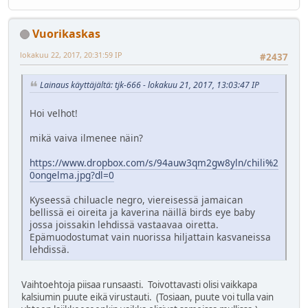
Vuorikaskas
lokakuu 22, 2017, 20:31:59 IP
#2437
Lainaus käyttäjältä: tjk-666 - lokakuu 21, 2017, 13:03:47 IP
Hoi velhot!
mikä vaiva ilmenee näin?
https://www.dropbox.com/s/94auw3qm2gw8yln/chili%2
0ongelma.jpg?dl=0
Kyseessä chiluacle negro, viereisessä jamaican
bellissä ei oireita ja kaverina näillä birds eye baby
jossa joissakin lehdissä vastaavaa oiretta.
Epämuodostumat vain nuorissa hiljattain kasvaneissa
lehdissä.
Vaihtoehtoja piisaa runsaasti. Toivottavasti olisi vaikkapa
kalsiumin puute eikä virustauti. (Tosiaan, puute voi tulla vain