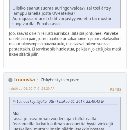
Olisiko saanut suoraa auringonvaloa?? Tai tosi ärtsy
lamppu lähellä josta UV-säteilyä?
Auringossa monet chilit värjäytyy violetin tai mustan
suojavärillä. Ei paha asia ...
Joo, saavat oikein reilusti aurinkoa, siitä siis johtunee. Parveke
on etelään päin, joten paahde on aikamoinen ja parvekelasitkin
on aurinkoisimpina päivinä auki, niin saavat oikein suoraa
paistettakin. Ei tarvitse siis huolestua, pelkäsin jo että joku mätä
iskee sisältä päin.
Trioniska
Chiliyhdistyksen jäsen
heinäkuu 04, 2017, 01:51:20 AP
#2433
Lainaus käyttäjältä: Utti - kesäkuu 05, 2017, 22:49:43 IP
Moi!
tässä jo useamman vuoden ajan tullut näillä
foorumeilla lurkattua ilman accounttia hyviä vinkkejä
lueskellen, mutta viimein päätin itsekkin postata.