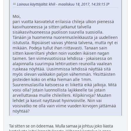
Lainaus käyttäjältä: khili - maaliskuu 18, 2017, 14:39:15 IP
Moi,
pari vuotta kasvatelut erilaisia chileja ulkon pienessä
kasvihuoneessa ja sitten jatkanut talvella
sisäkasvihuoneessa puolison suurella suosiolla.
Tänään ja huomenna nuorennusleikkausta ja uudelleen
istutusta. Ripsiäiset vaivas yhtenä talvena, mutta nyt ei
mikään. Podeja tullut ihan riittavasti. Tanaan sain
sitten kaveriltani yhden noin vuoden ikäisen nagan
taimen. Sen viimevuotisissa lehdissa - jokaisessa on
alapinnalla suurimpia lehtiruotien reunoilla vaalean
ruskeaa nöyhtää. Uusimmissa lehdissä näyttää sitä
myös olevan vaikkakin paljon vähemmän. Yksittäisten
pisteiden koko on ehka hieman alle 1mm.
Suurennuslasilla katsoessa ei liikettä eikä jalkoja. Mitä
voisi olla? Jotain luonnollista lajikkeelle tai jotain
arvelluttavaa muille chileilleni. Kilpikirvoja? Muuten
lehdet ja kasvit nayttavat hyvinvoiville. Niin vai
voisivatko ne olla vain viime vuoden kirvojen jättämää
nöyhtää?
Tai sitten se on ödeemaa. Mulla samaa ja johtuu joko liiasta