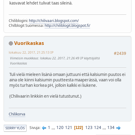
kasvavat lehdet tulivat taas sileinä.
Chiliblogini:
http://chilivaari.blogspot.com/
Chilblogit Suomessa:
http://chiliblogit.blogspot.fi/
Vuorikaskas
lokakuu 22, 2017, 21:25:13 IP
#2439
Viimeisin muokkaus
: lokakuu 22, 2017, 21:26:49 IP käyttäjältä
Vuorikaskas
Tuli vielä mieleen lisänä omaan juttuuni että kalsiumin puutos ei
aina ole kiinni kalsiumin puutteesta maaperässä, vaan voi olla
myös turhan korkea pH, jolloin kalkki ei liukene.
(Chilivaarin linkkiin en vielä tutustunut.)
Chilikorva
1
...
120
121
123
124
...
134
Sivuja
122
SIIRRY YLÖS