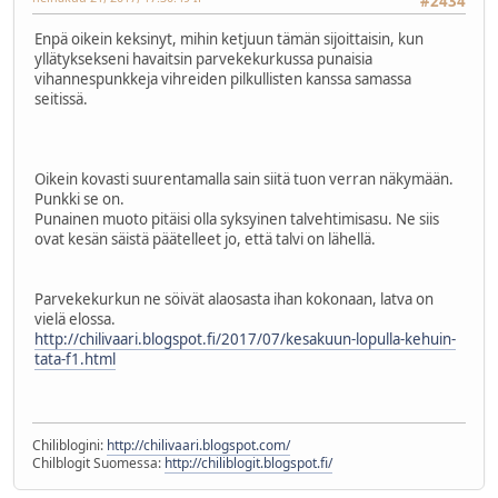
#2434
Enpä oikein keksinyt, mihin ketjuun tämän sijoittaisin, kun
yllätyksekseni havaitsin parvekekurkussa punaisia
vihannespunkkeja vihreiden pilkullisten kanssa samassa
seitissä.
Oikein kovasti suurentamalla sain siitä tuon verran näkymään.
Punkki se on.
Punainen muoto pitäisi olla syksyinen talvehtimisasu. Ne siis
ovat kesän säistä päätelleet jo, että talvi on lähellä.
Parvekekurkun ne söivät alaosasta ihan kokonaan, latva on
vielä elossa.
http://chilivaari.blogspot.fi/2017/07/kesakuun-lopulla-kehuin-
tata-f1.html
Chiliblogini:
http://chilivaari.blogspot.com/
Chilblogit Suomessa:
http://chiliblogit.blogspot.fi/