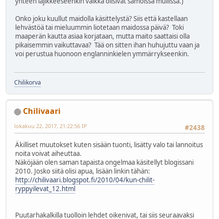
yhteen lajikkeeseenkin vaikka olisivat samoissa mullissa.)
Onko joku kuullut maidolla käsittelystä? Siis että kastellaan
lehvästöä tai mieluummin liotetaan maidossa päivä? Toki
maaperän kautta asiaa korjataan, mutta maito saattaisi olla
pikaisemmin vaikuttavaa? Tää on sitten ihan huhujuttu vaan ja
voi perustua huonoon englanninkielen ymmärrykseenkin.
Chilikorva
Chilivaari
lokakuu 22, 2017, 21:22:56 IP
#2438
Äkilliset muutokset kuten sisään tuonti, lisätty valo tai lannoitus
noita voivat aiheuttaa.
Näköjään olen saman tapaista ongelmaa käsitellyt blogissani
2010. Josko siitä olisi apua, lisään linkin tähän:
http://chilivaari.blogspot.fi/2010/04/kun-chilit-
ryppyilevat_12.html
Puutarhakalkilla tuolloin lehdet oikenivat, tai siis seuraavaksi