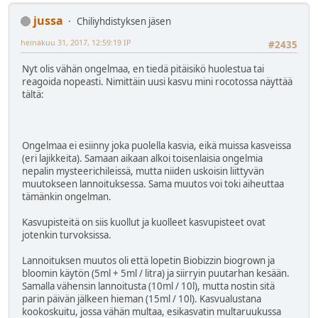
jussa
Chiliyhdistyksen jäsen
heinäkuu 31, 2017, 12:59:19 IP
#2435
Nyt olis vähän ongelmaa, en tiedä pitäisikö huolestua tai
reagoida nopeasti. Nimittäin uusi kasvu mini rocotossa näyttää
tältä:
Ongelmaa ei esiinny joka puolella kasvia, eikä muissa kasveissa
(eri lajikkeita). Samaan aikaan alkoi toisenlaisia ongelmia
nepalin mysteerichileissä, mutta niiden uskoisin liittyvän
muutokseen lannoituksessa. Sama muutos voi toki aiheuttaa
tämänkin ongelman.
Kasvupisteitä on siis kuollut ja kuolleet kasvupisteet ovat
jotenkin turvoksissa.
Lannoituksen muutos oli että lopetin Biobizzin biogrown ja
bloomin käytön (5ml + 5ml / litra) ja siirryin puutarhan kesään.
Samalla vähensin lannoitusta (10ml / 10l), mutta nostin sitä
parin päivän jälkeen hieman (15ml / 10l). Kasvualustana
kookoskuitu, jossa vähän multaa, esikasvatin multaruukussa