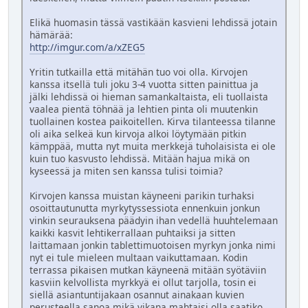
Elikä huomasin tässä vastikään kasvieni lehdissä jotain
hämärää:
http://imgur.com/a/xZEG5
Yritin tutkailla että mitähän tuo voi olla. Kirvojen
kanssa itsellä tuli joku 3-4 vuotta sitten painittua ja
jälki lehdissä oi hieman samankaltaista, eli tuollaista
vaalea pientä töhnää ja lehtien pinta oli muutenkin
tuollainen kostea paikoitellen. Kirva tilanteessa tilanne
oli aika selkeä kun kirvoja alkoi löytymään pitkin
kämppää, mutta nyt muita merkkejä tuholaisista ei ole
kuin tuo kasvusto lehdissä. Mitään hajua mikä on
kyseessä ja miten sen kanssa tulisi toimia?
Kirvojen kanssa muistan käyneeni parikin turhaksi
osoittautunutta myrkytyssessiota ennenkuin jonkun
vinkin seurauksena päädyin ihan vedellä huuhtelemaan
kaikki kasvit lehtikerrallaan puhtaiksi ja sitten
laittamaan jonkin tablettimuotoisen myrkyn jonka nimi
nyt ei tule mieleen multaan vaikuttamaan. Kodin
terrassa pikaisen mutkan käyneenä mitään syötäviin
kasviin kelvollista myrkkyä ei ollut tarjolla, tosin ei
siellä asiantuntijakaan osannut ainakaan kuvien
perusteella sanoa mikä vikana mahtaisi olla saatiko