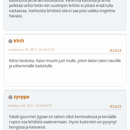
kastelusta ja/tai lannoituksesta. Vähennä kastelua ja anna
pelkkää vettä hetki niin uusimpiin lehtiin ei pitäisi enää tulla
vastaavaa. Vanhoista lehdistä sitä ei saa pois vaikka ongelma
häviäisi.
khili
maaliskuu 18, 2017, 20:40:23 IP
#2424
Kiitos tiedosta. Kasvi muutti just mulle, joten laitan talon tavoille
ja vähemmälle kastelulle.
zyrppa
kesäkuu 04, 2017, 16:20:08 IP
#2425
Fatalii gourmet jigsaw on talven ollut keinovalossa ja keväällä
rupesi osa lehdistä vaalenemaan. Hyvin kuitenkin on pysynyt
hengissä ja kasvanut.