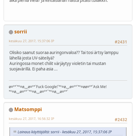
aika pieniä vielä? Ja keltaisiahan näistä pitäisi tullakkin.
sorrii
kesäkuu 27, 2017, 15:37:06 IP
#2431
Olisiko saanut suoraa auringonvaloa?? Tai tosi ärtsy lamppu
lähellä josta UV-säteilyä?
Auringossa monet chilit värjäytyy violetin tai mustan
suojavärillä. Ei paha asia ...
ø¤º°`°º¤ø,¸¸,ø¤º°`Fuck Google!`°º¤ø,¸¸,ø¤º°`°º¤øø¤º°`Ask Me!
°º¤ø,¸¸,ø¤º°``°º¤ø,¸¸,ø¤º°``°º¤ø,¸¸,ø¤º°`
Matsomppi
kesäkuu 27, 2017, 16:56:32 IP
#2432
Lainaus käyttäjältä: sorrii - kesäkuu 27, 2017, 15:37:06 IP