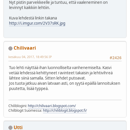
Nyt pistin parvekkeelle ja tuntuu, että vaaleneminen on
levinnyt kaikkiin lehtiin.
Kuva lehdestä linkin takana
http://i.imgur.com/2V37sRK.jpg
Chilivaari
kesäkuu 04, 2017, 18:49:56 IP
#2426
Tuo lehti näyttää ihan luonnolliselta vanhenemiselta. Kasvi
vetää lehdessä kehittyneet ravinteet takaisin ja lehtivihreä
lähtee siinä samalla. Sitten lehdet putoavat.
Jos tuota jatkuu aivan latvaan asti, on syytä epäillä lannoituksen
puutetta, lisää typpeä.
Chiliblogini:
http://chilivaari.blogspot.com/
Chilblogit Suomessa:
http://chiliblogit.blogspot.fi/
Utti