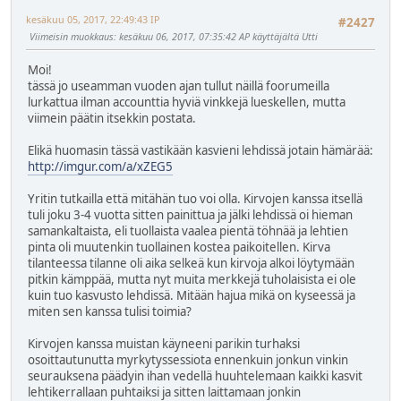
kesäkuu 05, 2017, 22:49:43 IP
#2427
Viimeisin muokkaus
: kesäkuu 06, 2017, 07:35:42 AP käyttäjältä Utti
Moi!
tässä jo useamman vuoden ajan tullut näillä foorumeilla
lurkattua ilman accounttia hyviä vinkkejä lueskellen, mutta
viimein päätin itsekkin postata.
Elikä huomasin tässä vastikään kasvieni lehdissä jotain hämärää:
http://imgur.com/a/xZEG5
Yritin tutkailla että mitähän tuo voi olla. Kirvojen kanssa itsellä
tuli joku 3-4 vuotta sitten painittua ja jälki lehdissä oi hieman
samankaltaista, eli tuollaista vaalea pientä töhnää ja lehtien
pinta oli muutenkin tuollainen kostea paikoitellen. Kirva
tilanteessa tilanne oli aika selkeä kun kirvoja alkoi löytymään
pitkin kämppää, mutta nyt muita merkkejä tuholaisista ei ole
kuin tuo kasvusto lehdissä. Mitään hajua mikä on kyseessä ja
miten sen kanssa tulisi toimia?
Kirvojen kanssa muistan käyneeni parikin turhaksi
osoittautunutta myrkytyssessiota ennenkuin jonkun vinkin
seurauksena päädyin ihan vedellä huuhtelemaan kaikki kasvit
lehtikerrallaan puhtaiksi ja sitten laittamaan jonkin