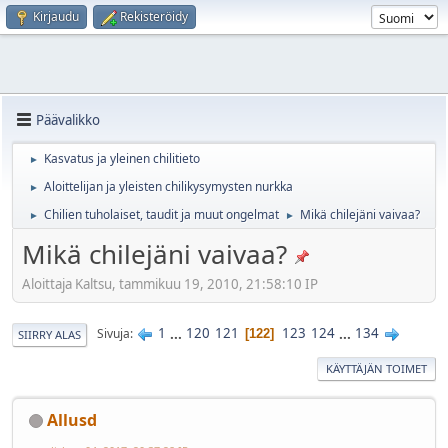
Kirjaudu
Rekisteröidy
Päävalikko
Kasvatus ja yleinen chilitieto
►
Aloittelijan ja yleisten chilikysymysten nurkka
►
Chilien tuholaiset, taudit ja muut ongelmat
Mikä chilejäni vaivaa?
►
►
Mikä chilejäni vaivaa?
Aloittaja Kaltsu, tammikuu 19, 2010, 21:58:10 IP
1
...
120
121
123
124
...
134
Sivuja
122
SIIRRY ALAS
KÄYTTÄJÄN TOIMET
Allusd