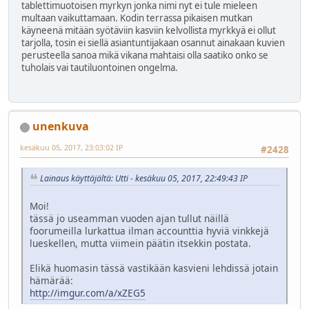
tablettimuotoisen myrkyn jonka nimi nyt ei tule mieleen
multaan vaikuttamaan. Kodin terrassa pikaisen mutkan
käyneenä mitään syötäviin kasviin kelvollista myrkkyä ei ollut
tarjolla, tosin ei siellä asiantuntijakaan osannut ainakaan kuvien
perusteella sanoa mikä vikana mahtaisi olla saatiko onko se
tuholais vai tautiluontoinen ongelma.
unenkuva
kesäkuu 05, 2017, 23:03:02 IP
#2428
Lainaus käyttäjältä: Utti - kesäkuu 05, 2017, 22:49:43 IP
Moi!
tässä jo useamman vuoden ajan tullut näillä
foorumeilla lurkattua ilman accounttia hyviä vinkkejä
lueskellen, mutta viimein päätin itsekkin postata.
Elikä huomasin tässä vastikään kasvieni lehdissä jotain
hämärää:
http://imgur.com/a/xZEG5