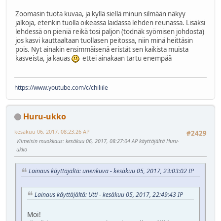
Zoomasin tuota kuvaa, ja kyllä siellä minun silmään näkyy
jalkoja, etenkin tuolla oikeassa laidassa lehden reunassa. Lisäksi
lehdessä on pieniä reikä tosi paljon (todnäk syömisen johdosta)
jos kasvi kauttaaltaan tuollasen peitossa, niin minä heittäsin
pois. Nyt ainakin ensimmäisenä eristät sen kaikista muista
kasveista, ja kauas
ettei ainakaan tartu enempää
https://www.youtube.com/c/chiliile
Huru-ukko
kesäkuu 06, 2017, 08:23:26 AP
#2429
Viimeisin muokkaus
: kesäkuu 06, 2017, 08:27:04 AP käyttäjältä Huru-
ukko
Lainaus käyttäjältä: unenkuva - kesäkuu 05, 2017, 23:03:02 IP
Lainaus käyttäjältä: Utti - kesäkuu 05, 2017, 22:49:43 IP
Moi!