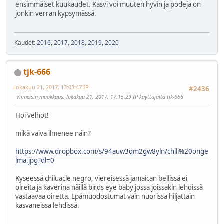
ensimmäiset kuukaudet. Kasvi voi muuten hyvin ja podeja on
jonkin verran kypsymässä.
Kaudet:
2016
,
2017
,
2018
,
2019
,
2020
tjk-666
lokakuu 21, 2017, 13:03:47 IP
#2436
Viimeisin muokkaus
: lokakuu 21, 2017, 17:15:29 IP käyttäjältä tjk-666
Hoi velhot!
mikä vaiva ilmenee näin?
https://www.dropbox.com/s/94auw3qm2gw8yln/chili%20onge
lma.jpg?dl=0
Kyseessä chiluacle negro, viereisessä jamaican bellissä ei
oireita ja kaverina näillä birds eye baby jossa joissakin lehdissä
vastaavaa oiretta. Epämuodostumat vain nuorissa hiljattain
kasvaneissa lehdissä.