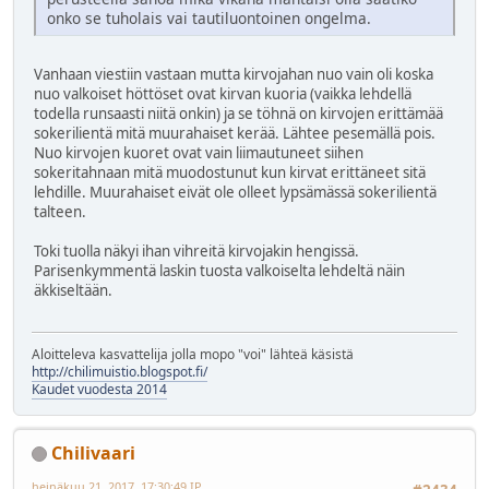
onko se tuholais vai tautiluontoinen ongelma.
Vanhaan viestiin vastaan mutta kirvojahan nuo vain oli koska
nuo valkoiset höttöset ovat kirvan kuoria (vaikka lehdellä
todella runsaasti niitä onkin) ja se töhnä on kirvojen erittämää
sokerilientä mitä muurahaiset kerää. Lähtee pesemällä pois.
Nuo kirvojen kuoret ovat vain liimautuneet siihen
sokeritahnaan mitä muodostunut kun kirvat erittäneet sitä
lehdille. Muurahaiset eivät ole olleet lypsämässä sokerilientä
talteen.
Toki tuolla näkyi ihan vihreitä kirvojakin hengissä.
Parisenkymmentä laskin tuosta valkoiselta lehdeltä näin
äkkiseltään.
Aloitteleva kasvattelija jolla mopo "voi" lähteä käsistä
http://chilimuistio.blogspot.fi/
Kaudet vuodesta 2014
Chilivaari
heinäkuu 21, 2017, 17:30:49 IP