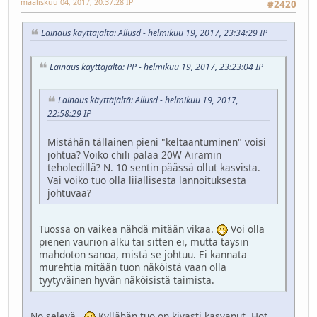
maaliskuu 04, 2017, 20:37:28 IP
#2420
Lainaus käyttäjältä: Allusd - helmikuu 19, 2017, 23:34:29 IP
Lainaus käyttäjältä: PP - helmikuu 19, 2017, 23:23:04 IP
Lainaus käyttäjältä: Allusd - helmikuu 19, 2017,
22:58:29 IP
Mistähän tällainen pieni "keltaantuminen" voisi
johtua? Voiko chili palaa 20W Airamin
teholedillä? N. 10 sentin päässä ollut kasvista.
Vai voiko tuo olla liiallisesta lannoituksesta
johtuvaa?
Tuossa on vaikea nähdä mitään vikaa.
Voi olla
pienen vaurion alku tai sitten ei, mutta täysin
mahdoton sanoa, mistä se johtuu. Ei kannata
murehtia mitään tuon näköistä vaan olla
tyytyväinen hyvän näköisistä taimista.
No selevä.
Kyllähän tuo on kivasti kasvanut. Hot