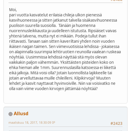
Moi,
pari vuotta kasvatelut erilaisia chileja ulkon pienessä
kasvihuoneessa ja sitten jatkanut talvella sisäkasvihuoneessa
puolison suurella suosiolla. Tänään ja huomenna
nuorennusleikkausta ja uudelleen istutusta. Ripsiäiset vaivas
yhtenä talvena, mutta nyt ei mikään. Podeja tullut ihan
riittavasti. Tanaan sain sitten kaveriltani yhden noin vuoden
ikäisen nagan taimen. Sen viimevuotisissa lehdissa - jokaisessa
on alapinnalla suurimpia lehtiruotien reunoilla vaalean ruskeaa
nöyhtää. Uusimmissa lehdissä näyttää sitä myös olevan
vaikkakin paljon vähemmän. Yksittäisten pisteiden koko on
ehka hieman alle 1mm. Suurennuslasilla katsoessa ei liikettä
eikä jalkoja. Mitä voisi olla? Jotain luonnollista lajikkeelle tai
jotain arvelluttavaa muille chileilleni. Kilpikirvoja? Muuten
lehdet ja kasvit nayttavat hyvinvoiville. Niin vai voisivatko ne
olla vain viime vuoden kirvojen jättämää nöyhtää?
Allusd
maaliskuu 18, 2017, 18:30:09 IP
#2423