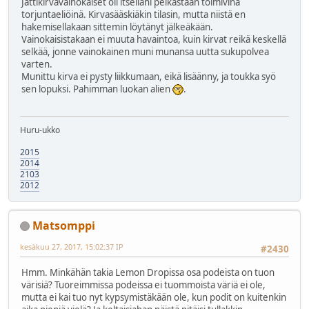
Jättikirvavainokaiset oli itselläni pelkästään toimivina
torjuntaeliöinä. Kirvasääskiäkin tilasin, mutta niistä en
hakemisellakaan sittemin löytänyt jälkeäkään.
Vainokaisistakaan ei muuta havaintoa, kuin kirvat reikä keskellä
selkää, jonne vainokainen muni munansa uutta sukupolvea
varten.
Munittu kirva ei pysty liikkumaan, eikä lisäänny, ja toukka syö
sen lopuksi. Pahimman luokan alien
.
Huru-ukko
2015
2014
2103
2012
Matsomppi
kesäkuu 27, 2017, 15:02:37 IP
#2430
Hmm. Minkähän takia Lemon Dropissa osa podeista on tuon
värisiä? Tuoreimmissa podeissa ei tuommoista väriä ei ole,
mutta ei kai tuo nyt kypsymistäkään ole, kun podit on kuitenkin