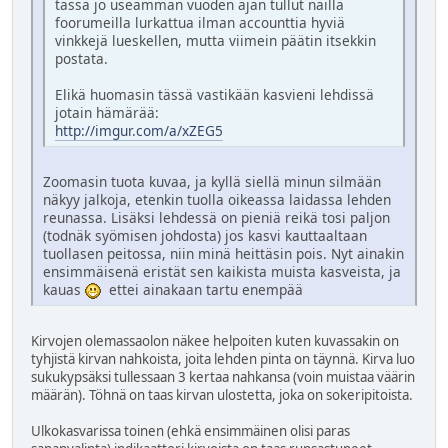
tässä jo useamman vuoden ajan tullut näillä
foorumeilla lurkattua ilman accounttia hyviä
vinkkejä lueskellen, mutta viimein päätin itsekkin
postata.
Elikä huomasin tässä vastikään kasvieni lehdissä
jotain hämärää:
http://imgur.com/a/xZEG5
Zoomasin tuota kuvaa, ja kyllä siellä minun silmään
näkyy jalkoja, etenkin tuolla oikeassa laidassa lehden
reunassa. Lisäksi lehdessä on pieniä reikä tosi paljon
(todnäk syömisen johdosta) jos kasvi kauttaaltaan
tuollasen peitossa, niin minä heittäsin pois. Nyt ainakin
ensimmäisenä eristät sen kaikista muista kasveista, ja
kauas
ettei ainakaan tartu enempää
Kirvojen olemassaolon näkee helpoiten kuten kuvassakin on
tyhjistä kirvan nahkoista, joita lehden pinta on täynnä. Kirva luo
sukukypsäksi tullessaan 3 kertaa nahkansa (voin muistaa väärin
määrän). Töhnä on taas kirvan ulostetta, joka on sokeripitoista.
Ulkokasvarissa toinen (ehkä ensimmäinen olisi paras