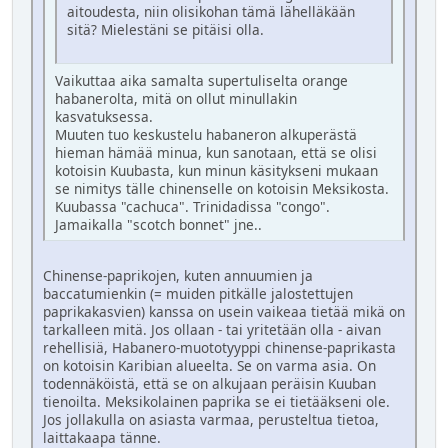
aitoudesta, niin olisikohan tämä lähelläkään
sitä? Mielestäni se pitäisi olla.
Vaikuttaa aika samalta supertuliselta orange
habanerolta, mitä on ollut minullakin
kasvatuksessa.
Muuten tuo keskustelu habaneron alkuperästä
hieman hämää minua, kun sanotaan, että se olisi
kotoisin Kuubasta, kun minun käsitykseni mukaan
se nimitys tälle chinenselle on kotoisin Meksikosta.
Kuubassa "cachuca". Trinidadissa "congo".
Jamaikalla "scotch bonnet" jne..
Chinense-paprikojen, kuten annuumien ja
baccatumienkin (= muiden pitkälle jalostettujen
paprikakasvien) kanssa on usein vaikeaa tietää mikä on
tarkalleen mitä. Jos ollaan - tai yritetään olla - aivan
rehellisiä, Habanero-muototyyppi chinense-paprikasta
on kotoisin Karibian alueelta. Se on varma asia. On
todennäköistä, että se on alkujaan peräisin Kuuban
tienoilta. Meksikolainen paprika se ei tietääkseni ole.
Jos jollakulla on asiasta varmaa, perusteltua tietoa,
laittakaapa tänne.