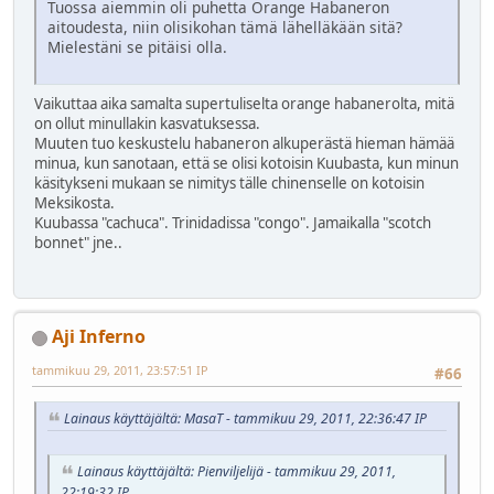
Tuossa aiemmin oli puhetta Orange Habaneron
aitoudesta, niin olisikohan tämä lähelläkään sitä?
Mielestäni se pitäisi olla.
Vaikuttaa aika samalta supertuliselta orange habanerolta, mitä
on ollut minullakin kasvatuksessa.
Muuten tuo keskustelu habaneron alkuperästä hieman hämää
minua, kun sanotaan, että se olisi kotoisin Kuubasta, kun minun
käsitykseni mukaan se nimitys tälle chinenselle on kotoisin
Meksikosta.
Kuubassa "cachuca". Trinidadissa "congo". Jamaikalla "scotch
bonnet" jne..
Aji Inferno
tammikuu 29, 2011, 23:57:51 IP
#66
Lainaus käyttäjältä: MasaT - tammikuu 29, 2011, 22:36:47 IP
Lainaus käyttäjältä: Pienviljelijä - tammikuu 29, 2011,
22:19:32 IP