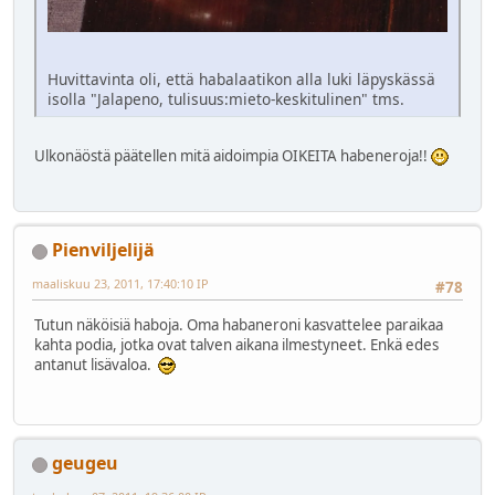
Huvittavinta oli, että habalaatikon alla luki läpyskässä
isolla "Jalapeno, tulisuus:mieto-keskitulinen" tms.
Ulkonäöstä päätellen mitä aidoimpia OIKEITA habeneroja!!
Pienviljelijä
maaliskuu 23, 2011, 17:40:10 IP
#78
Tutun näköisiä haboja. Oma habaneroni kasvattelee paraikaa
kahta podia, jotka ovat talven aikana ilmestyneet. Enkä edes
antanut lisävaloa.
geugeu