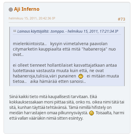
Aji Inferno
helmikuu 15, 2011, 20:42:36 IP
#73
Lainaus käyttäjältä: .tomppa. - helmikuu 15, 2011, 17:21:34 IP
mielenkiintoista.. kysyin viimetalvena paavolan
citymarketin kauppiaalta että mitä "habaneroja" nuo
ovat..
ei olleet tienneet hollantilaiset kasvattajatkaan antaa
luotettavaa vastausta muuta kuin että, ne ovat
habaneroja,tulisia,väri punainen
ei mitään muuta
tietoa.. aika hämärää etten sanoisi..
Siinä kaikki tieto mitä kaupallisesti tarvitaan. Eikä
kokkauksessakaan moni piittaa siitä, onko ns. oikea nimi tätä tai
sitä, kunhan täyttää tehtävänsä. Tämä nimillä hifistely on
meidän harrastajien omaa pilkunnysväystä.
Toisaalta, harmi
että vallan vääriäkin nimiä sitten esiintyy.