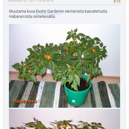
toukokuu 07, 2011, 19:36:00 IP
#79
Muutama kuva
Exotic Garden
in siemenistä kasvatetusta
Habanerosta viimekesältä.