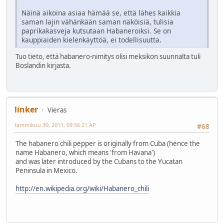
Näinä aikoina asiaa hämää se, että lähes kaikkia
saman lajin vähänkään saman näköisiä, tulisia
paprikakasveja kutsutaan Habaneroiksi. Se on
kauppiaiden kielenkäyttöä, ei todellisuutta.
Tuo tieto, että habanero-nimitys olisi meksikon suunnalta tuli
Boslandin kirjasta.
linker
Vieras
tammikuu 30, 2011, 09:56:21 AP
#68
The habanero chili pepper is originally from Cuba (hence the
name Habanero, which means 'from Havana')
and was later introduced by the Cubans to the Yucatan
Peninsula in Mexico.
http://en.wikipedia.org/wiki/Habanero_chili