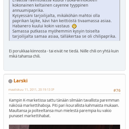
kokonainen keltainen cayenne tyyppinen
annuumipaprika.
Kysyessäni tarjoilijalta, mikäköhän mahtoi olla
paprikan lajike, kävi hän keittiöstä tivaamassa asiaa.
Habanero kuului kokin vastaus
Samassa putkassa myöhemmin kysyin toiselta
tarjoilijalta samaa asiaa, tälläkertaa se oli chilipaprika.
Ei porukkaa kiinnosta - tai eivät ne tiedä. Niille chili on yhtä kuin
mikä tahansa chili.
Larski
maaliskuu 11, 2011, 20:19:13 IP
#76
Kampin K-marketissa sattu tänään silmään tavallista paremman
näkösiä markettihaboja. Piti pari kourallista kahmaista mukaan.
Maultansa ja polteeltansa mun mielestä parempia ku vakio
punaset markettihabat.