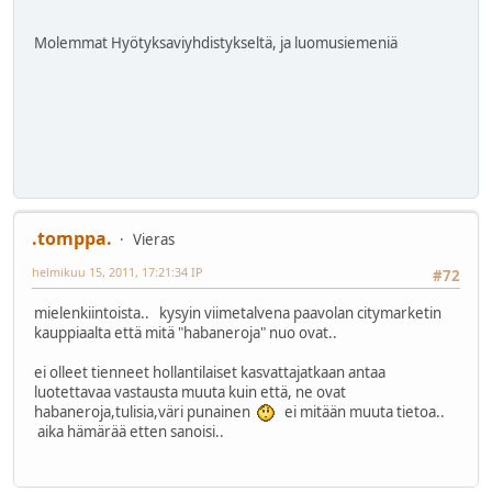
Molemmat Hyötyksaviyhdistykseltä, ja luomusiemeniä
.tomppa.
Vieras
helmikuu 15, 2011, 17:21:34 IP
#72
mielenkiintoista.. kysyin viimetalvena paavolan citymarketin
kauppiaalta että mitä "habaneroja" nuo ovat..
ei olleet tienneet hollantilaiset kasvattajatkaan antaa
luotettavaa vastausta muuta kuin että, ne ovat
habaneroja,tulisia,väri punainen
ei mitään muuta tietoa..
aika hämärää etten sanoisi..