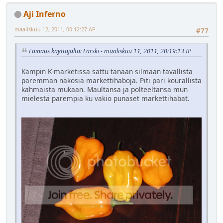
Aji Inferno
maaliskuu 12, 2011, 00:12:27 AP
#77
Lainaus käyttäjältä: Larski - maaliskuu 11, 2011, 20:19:13 IP
Kampin K-marketissa sattu tänään silmään tavallista
paremman näkösiä markettihaboja. Piti pari kourallista
kahmaista mukaan. Maultansa ja polteeltansa mun
mielestä parempia ku vakio punaset markettihabat.