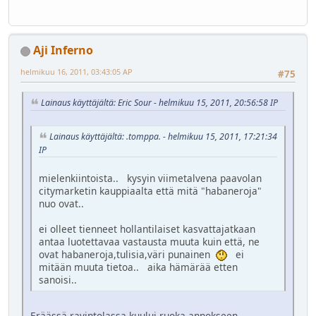
Aji Inferno
helmikuu 16, 2011, 03:43:05 AP
#75
Lainaus käyttäjältä: Eric Sour - helmikuu 15, 2011, 20:56:58 IP
Lainaus käyttäjältä: .tomppa. - helmikuu 15, 2011, 17:21:34
IP
mielenkiintoista.. kysyin viimetalvena paavolan
citymarketin kauppiaalta että mitä "habaneroja"
nuo ovat..
ei olleet tienneet hollantilaiset kasvattajatkaan
antaa luotettavaa vastausta muuta kuin että, ne
ovat habaneroja,tulisia,väri punainen
ei
mitään muuta tietoa.. aika hämärää etten
sanoisi..
Eräässä ravintolassa kuului ruoka-annokseen