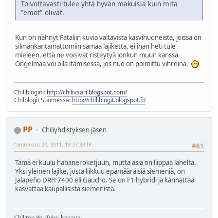
Toivottavasti tulee yhtä hyvän makuisia kuin mitä
"emot" olivat.
Kun on nähnyt Fataliin kuvia valtavista kasvihuoneista, joissa on
silmänkantamattomiin samaa lajiketta, ei ihan heti tule
mieleen, että ne voisivat risteytyä jonkun muun kanssa.
Ongelmaa voi olla itämisessä, jos nuo on poimittu vihreinä.
Chiliblogini:
http://chilivaari.blogspot.com/
Chilblogit Suomessa:
http://chiliblogit.blogspot.fi/
PP
Chiliyhdistyksen jäsen
tammikuu 20, 2011, 19:37:33 IP
#61
Tämä ei kuulu habaneroketjuun, mutta asia on liippaa läheltä.
Yksi yleinen lajike, josta liikkuu epämääräisiä siemeniä, on
Jalapeño DRH 7400 eli Gaucho. Se on F1 hybridi ja kannattaa
kasvattaa kaupallisista siemenistä.
Chilitön YouTube-kanava: