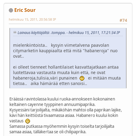
Eric Sour
helmikuu 15, 2011, 20:56:58 IP
#74
Lainaus käyttäjältä: .tomppa. - helmikuu 15, 2011, 17:21:34 IP
mielenkiintoista.. kysyin viimetalvena paavolan
citymarketin kauppiaalta että mitä "habaneroja" nuo
ovat..
ei olleet tienneet hollantilaiset kasvattajatkaan antaa
luotettavaa vastausta muuta kuin että, ne ovat
habaneroja,tulisia,väri punainen
ei mitään muuta
tietoa.. aika hämärää etten sanoisi..
Eräässä ravintolassa kuului ruoka-annokseen kokonainen
keltainen cayenne tyyppinen annuumipaprika.
Kysyessäni tarjoilijalta, mikäköhän mahtoi olla paprikan lajike,
kävi hän keittiöstä tivaamassa asiaa. Habanero kuului kokin
vastaus
Samassa putkassa myöhemmin kysyin toiselta tarjoilijalta
samaa asiaa, tälläkertaa se oli chilipaprika.