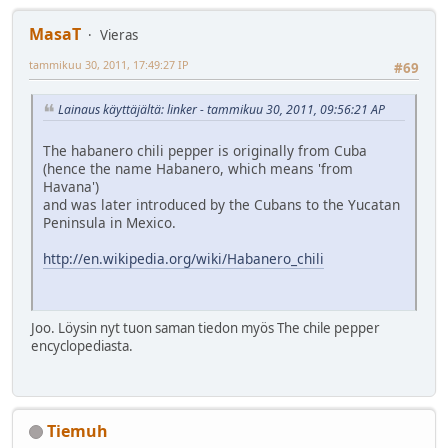
MasaT
Vieras
tammikuu 30, 2011, 17:49:27 IP
#69
Lainaus käyttäjältä: linker - tammikuu 30, 2011, 09:56:21 AP
The habanero chili pepper is originally from Cuba
(hence the name Habanero, which means 'from
Havana')
and was later introduced by the Cubans to the Yucatan
Peninsula in Mexico.
http://en.wikipedia.org/wiki/Habanero_chili
Joo. Löysin nyt tuon saman tiedon myös The chile pepper
encyclopediasta.
Tiemuh