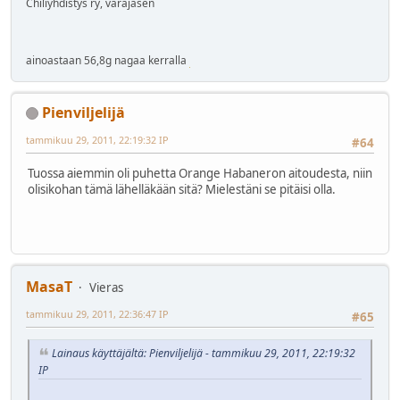
Chiliyhdistys ry, varajäsen
ainoastaan 56,8g nagaa kerralla
Pienviljelijä
tammikuu 29, 2011, 22:19:32 IP
#64
Tuossa aiemmin oli puhetta Orange Habaneron aitoudesta, niin
olisikohan tämä lähelläkään sitä? Mielestäni se pitäisi olla.
MasaT
Vieras
tammikuu 29, 2011, 22:36:47 IP
#65
Lainaus käyttäjältä: Pienviljelijä - tammikuu 29, 2011, 22:19:32
IP