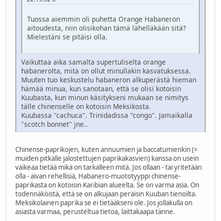
Tuossa aiemmin oli puhetta Orange Habaneron
aitoudesta, niin olisikohan tämä lähelläkään sitä?
Mielestäni se pitäisi olla.
Vaikuttaa aika samalta supertuliselta orange
habanerolta, mitä on ollut minullakin kasvatuksessa.
Muuten tuo keskustelu habaneron alkuperästä hieman
hämää minua, kun sanotaan, että se olisi kotoisin
Kuubasta, kun minun käsitykseni mukaan se nimitys
tälle chinenselle on kotoisin Meksikosta.
Kuubassa "cachuca". Trinidadissa "congo". Jamaikalla
"scotch bonnet" jne..
Chinense-paprikojen, kuten annuumien ja baccatumienkin (=
muiden pitkälle jalostettujen paprikakasvien) kanssa on usein
vaikeaa tietää mikä on tarkalleen mitä. Jos ollaan - tai yritetään
olla - aivan rehellisiä, Habanero-muototyyppi chinense-
paprikasta on kotoisin Karibian alueelta. Se on varma asia. On
todennäköistä, että se on alkujaan peräisin Kuuban tienoilta.
Meksikolainen paprika se ei tietääkseni ole. Jos jollakulla on
asiasta varmaa, perusteltua tietoa, laittakaapa tänne.