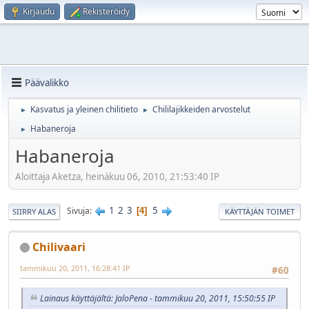
Kirjaudu
Rekisteröidy
Päävalikko
Kasvatus ja yleinen chilitieto
Chililajikkeiden arvostelut
►
►
Habaneroja
►
Habaneroja
Aloittaja Aketza, heinäkuu 06, 2010, 21:53:40 IP
1
2
3
5
Sivuja
4
SIIRRY ALAS
KÄYTTÄJÄN TOIMET
Chilivaari
tammikuu 20, 2011, 16:28:41 IP
#60
Lainaus käyttäjältä: JaloPena - tammikuu 20, 2011, 15:50:55 IP