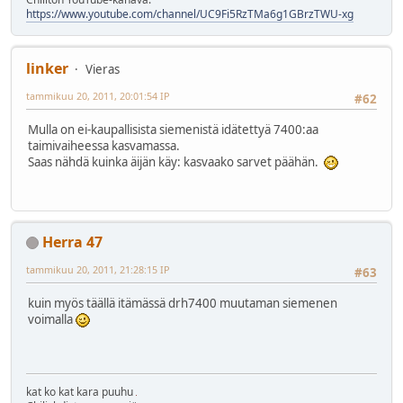
https://www.youtube.com/channel/UC9Fi5RzTMa6g1GBrzTWU-xg
linker
Vieras
tammikuu 20, 2011, 20:01:54 IP
#62
Mulla on ei-kaupallisista siemenistä idätettyä 7400:aa
taimivaiheessa kasvamassa.
Saas nähdä kuinka äijän käy: kasvaako sarvet päähän.
Herra 47
tammikuu 20, 2011, 21:28:15 IP
#63
kuin myös täällä itämässä drh7400 muutaman siemenen
voimalla
kat ko kat kara puuhu