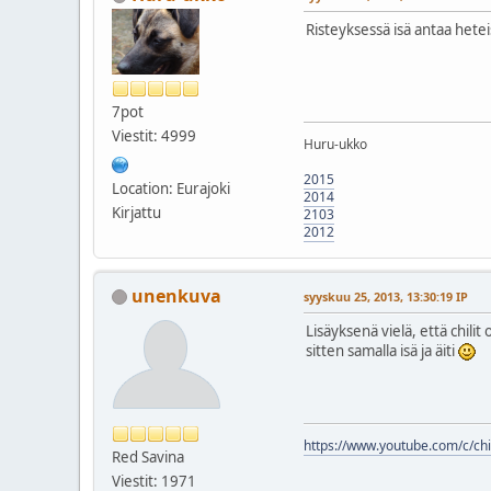
Risteyksessä isä antaa hetei
7pot
Viestit: 4999
Huru-ukko
2015
Location: Eurajoki
2014
Kirjattu
2103
2012
unenkuva
syyskuu 25, 2013, 13:30:19 IP
Lisäyksenä vielä, että chilit
sitten samalla isä ja äiti
https://www.youtube.com/c/chil
Red Savina
Viestit: 1971