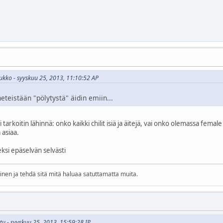
-ukko - syyskuu 25, 2013, 11:10:52 AP
eteistään "pölytystä" äidin emiin...
arkoitin lähinnä: onko kaikki chilit isiä ja äitejä, vai onko olemassa female
 asiaa.
ksi epäselvän selvästi
linen ja tehdä sitä mitä haluaa satuttamatta muita.
ttu - syyskuu 25, 2013, 15:59:28 IP