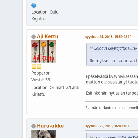
Location: Oulu
Kirjattu
Aji Kettu
syyskuu 25, 2013, 15:59:28 IP
Lainaus käyttäjältä: Huru
Risteyksessä isä antaa h
Pepperoni
Epäselvässä kysymyksessäni t
Viestit: 33
mutten ole sisäistänyt tuota
Location: Orimattila/Lahti
Esitinköhän nyt asian tarpee
Kirjattu
Elämän tarkoitus on olla onnel
Huru-ukko
syyskuu 25, 2013, 16:09:10 IP
Lainaus käyttäjältä: Aji Ke