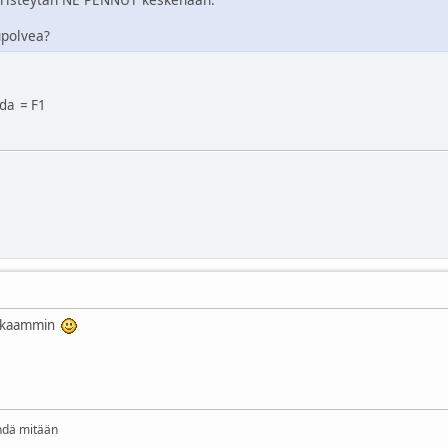
upolvea?
 da = F1
irkkaammin
ehdä mitään