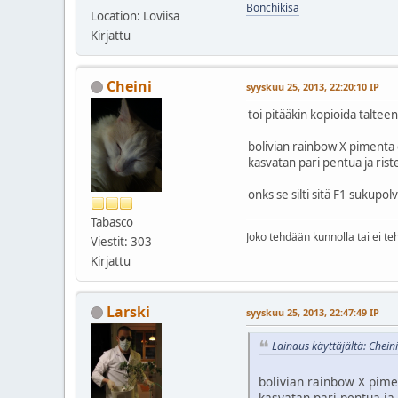
Bonchikisa
Location: Loviisa
Kirjattu
Cheini
syyskuu 25, 2013, 22:20:10 IP
toi pitääkin kopioida taltee
bolivian rainbow X pimenta
kasvatan pari pentua ja ri
onks se silti sitä F1 sukupol
Tabasco
Joko tehdään kunnolla tai ei t
Viestit: 303
Kirjattu
Larski
syyskuu 25, 2013, 22:47:49 IP
Lainaus käyttäjältä: Chein
bolivian rainbow X pim
kasvatan pari pentua j