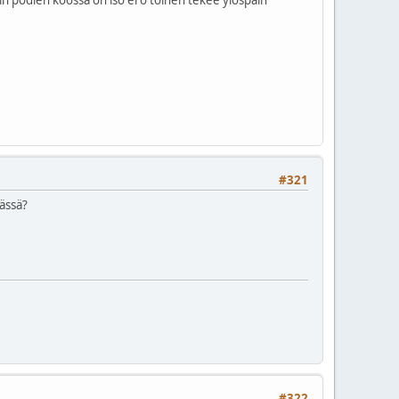
#321
pässä?
#322