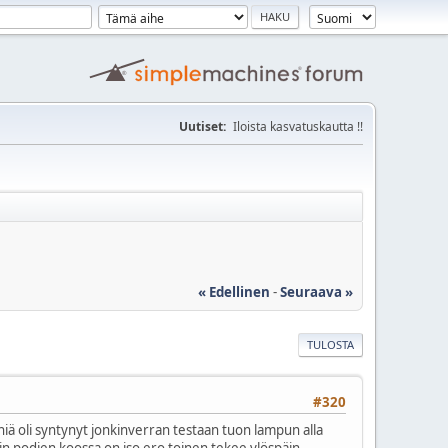
Uutiset:
Iloista kasvatuskautta !!
« Edellinen
-
Seuraava »
TULOSTA
#320
iä oli syntynyt jonkinverran testaan tuon lampun alla
min podien koossa on iso ero toinen tekee ylöspäin