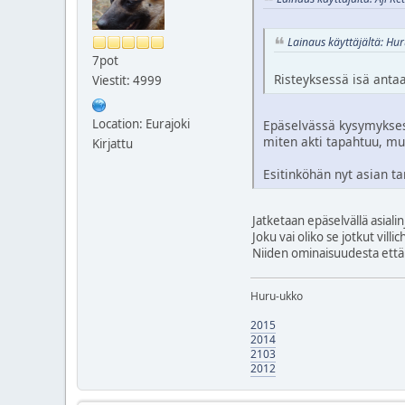
Lainaus käyttäjältä: Hu
7pot
Risteyksessä isä antaa
Viestit: 4999
Location: Eurajoki
Epäselvässä kysymyksessä
miten akti tapahtuu, mut
Kirjattu
Esitinköhän nyt asian ta
Jatketaan epäselvällä asialinj
Joku vai oliko se jotkut villic
Niiden ominaisuudesta että 
Huru-ukko
2015
2014
2103
2012