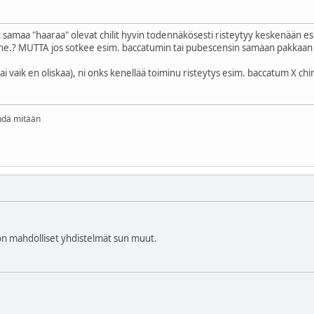
t samaa "haaraa" olevat chilit hyvin todennäkösesti risteytyy keskenään es
mii jne.? MUTTA jos sotkee esim. baccatumin tai pubescensin samaan pakkaan
(tai vaik en oliskaa), ni onks kenellää toiminu risteytys esim. baccatum X 
ehdä mitään
ä on mahdolliset yhdistelmät sun muut.