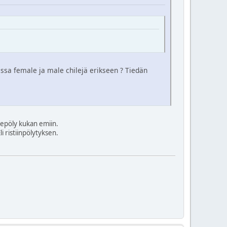
massa female ja male chilejä erikseen ? Tiedän
iitepöly kukan emiin.
Eli ristiinpölytyksen.