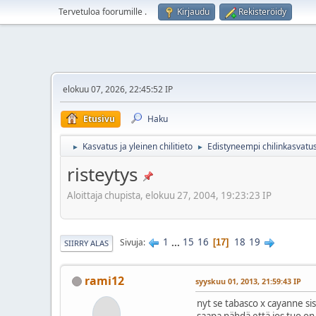
Tervetuloa foorumille
.
Kirjaudu
Rekisteröidy
elokuu 07, 2026, 22:45:52 IP
Etusivu
Haku
Kasvatus ja yleinen chilitieto
Edistyneempi chilinkasvatu
►
►
risteytys
Aloittaja chupista, elokuu 27, 2004, 19:23:23 IP
1
...
15
16
18
19
Sivuja
17
SIIRRY ALAS
rami12
syyskuu 01, 2013, 21:59:43 IP
nyt se tabasco x cayanne si
saapa nähdä että jos tuo on