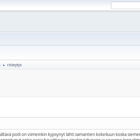
s
risteytys
►
sältävä podi on viimeinkin kypsynyt lähti samantien kokeiluun koska siemen
 onnistunut onko eroja havaittavissa ainakin tabascon ja cayenne long sli