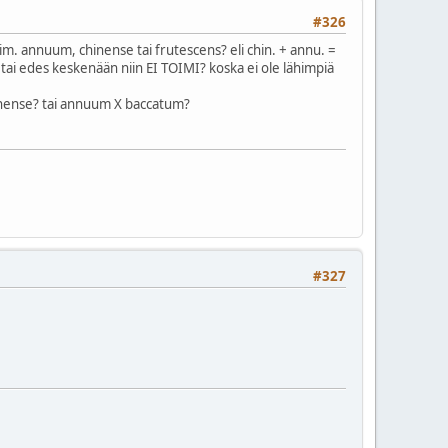
#326
im. annuum, chinense tai frutescens? eli chin. + annu. =
 tai edes keskenään niin EI TOIMI? koska ei ole lähimpiä
chinense? tai annuum X baccatum?
#327