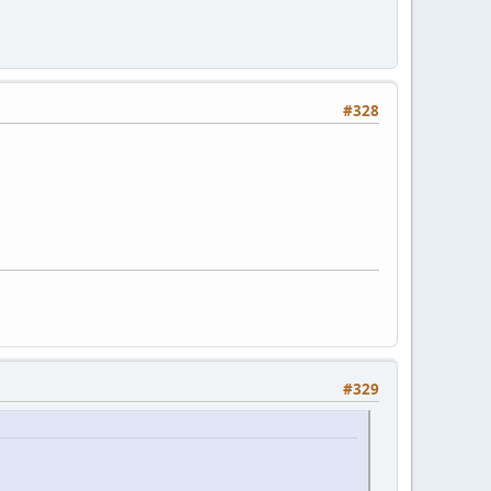
#328
#329