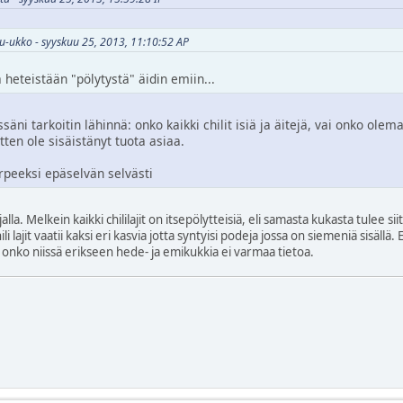
ru-ukko - syyskuu 25, 2013, 11:10:52 AP
 heteistään "pölytystä" äidin emiin...
ni tarkoitin lähinnä: onko kaikki chilit isiä ja äitejä, vai onko ole
ten ole sisäistänyt tuota asiaa.
rpeeksi epäselvän selvästi
alla. Melkein kaikki chililajit on itsepölytteisiä, eli samasta kukasta tulee s
hili lajit vaatii kaksi eri kasvia jotta syntyisi podeja jossa on siemeniä sisällä. 
onko niissä erikseen hede- ja emikukkia ei varmaa tietoa.