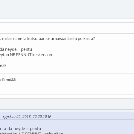
n. milläs nimellä kutsutaan seuraavaanlaista poikasta?
 da neyde = pentu
steytän NE PENNUT keskenään.
vea?
ehdä mitään
i - syyskuu 25, 2013, 22:20:10 IP
enta da neyde = pentu
a risteytän NE PENNUT keskenään.