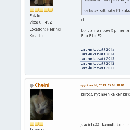
onks se silti sitä F1 suk
Fatalii
Ei.
Viestit: 1492
Location: Helsinki
bolivian rainbow X pimenta
Kirjattu
F1 x F1 = F2
Larskin kasvatit 2015
Larskin kasvatit 2014
Larskin kasvatit 2013
Larskin kasvatit 2012
Larskin kasvatit 2011
Cheini
syyskuu 26, 2013, 12:53:19 IP
kiiiitos, nyt näen kaiken k
Joko tehdään kunnolla tai ei t
Tabasco