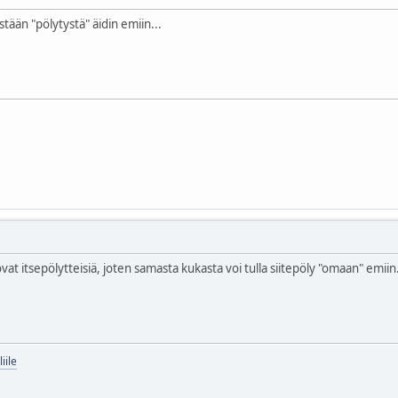
stään "pölytystä" äidin emiin...
 ovat itsepölytteisiä, joten samasta kukasta voi tulla siitepöly "omaan" emiin.
iile