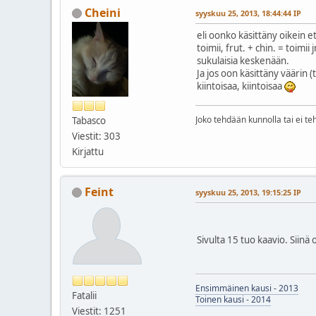
Cheini
syyskuu 25, 2013, 18:44:44 IP
eli oonko käsittäny oikein e
toimii, frut. + chin. = toi
sukulaisia keskenään.
Ja jos oon käsittäny väärin 
kiintoisaa, kiintoisaa
Joko tehdään kunnolla tai ei t
Tabasco
Viestit: 303
Kirjattu
Feint
syyskuu 25, 2013, 19:15:25 IP
Sivulta 15 tuo kaavio. Siin
Ensimmäinen kausi - 2013
Fatalii
Toinen kausi - 2014
Viestit: 1251