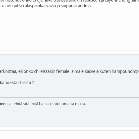
toinen pitkiä alaspäinkasvavia ja suippoja podeja.
tarkoittaa, eli onko chileissäkin female ja male kasveja kuten hamppuhöm
kahdesta chilistä ?
linen ja tehdä sitä mitä haluaa satuttamatta muita.