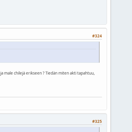
#324
 ja male chilejä erikseen ? Tiedän miten akti tapahtuu,
#325