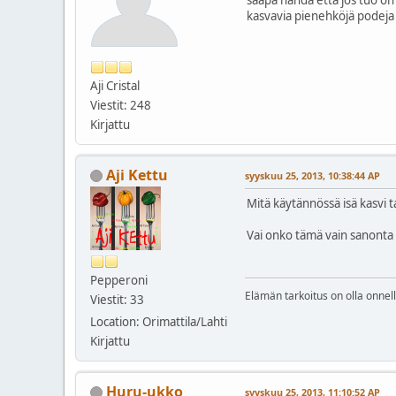
kasvavia pienehköjä podeja 
Aji Cristal
Viestit: 248
Kirjattu
Aji Kettu
syyskuu 25, 2013, 10:38:44 AP
Mitä käytännössä isä kasvi 
Vai onko tämä vain sanonta 
Pepperoni
Elämän tarkoitus on olla onnel
Viestit: 33
Location: Orimattila/Lahti
Kirjattu
Huru-ukko
syyskuu 25, 2013, 11:10:52 AP