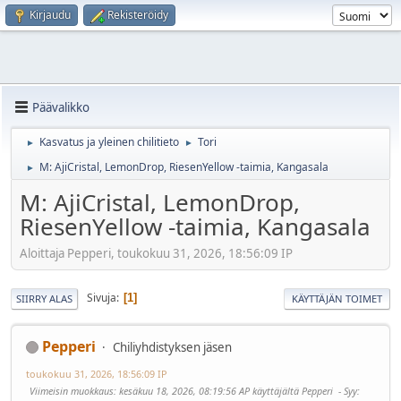
Kirjaudu
Rekisteröidy
Päävalikko
Kasvatus ja yleinen chilitieto
Tori
►
►
M: AjiCristal, LemonDrop, RiesenYellow -taimia, Kangasala
►
M: AjiCristal, LemonDrop,
RiesenYellow -taimia, Kangasala
Aloittaja Pepperi, toukokuu 31, 2026, 18:56:09 IP
Sivuja
1
SIIRRY ALAS
KÄYTTÄJÄN TOIMET
Pepperi
Chiliyhdistyksen jäsen
toukokuu 31, 2026, 18:56:09 IP
Viimeisin muokkaus
: kesäkuu 18, 2026, 08:19:56 AP käyttäjältä Pepperi
Syy
: