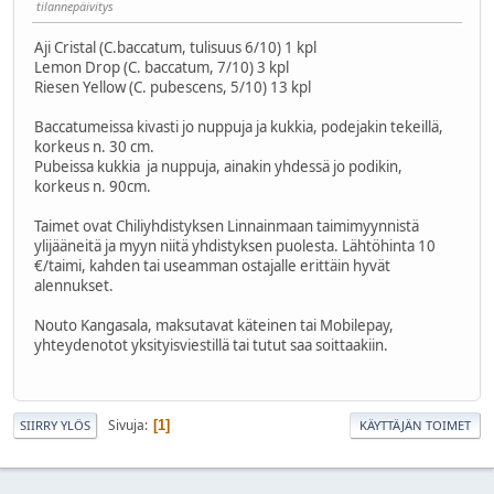
tilannepäivitys
Aji Cristal (C.baccatum, tulisuus 6/10) 1 kpl
Lemon Drop (C. baccatum, 7/10) 3 kpl
Riesen Yellow (C. pubescens, 5/10) 13 kpl
Baccatumeissa kivasti jo nuppuja ja kukkia, podejakin tekeillä,
korkeus n. 30 cm.
Pubeissa kukkia ja nuppuja, ainakin yhdessä jo podikin,
korkeus n. 90cm.
Taimet ovat Chiliyhdistyksen Linnainmaan taimimyynnistä
ylijääneitä ja myyn niitä yhdistyksen puolesta. Lähtöhinta 10
€/taimi, kahden tai useamman ostajalle erittäin hyvät
alennukset.
Nouto Kangasala, maksutavat käteinen tai Mobilepay,
yhteydenotot yksityisviestillä tai tutut saa soittaakiin.
Sivuja
1
SIIRRY YLÖS
KÄYTTÄJÄN TOIMET