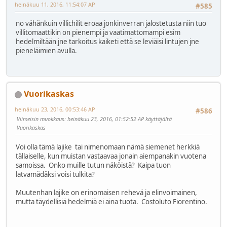
heinäkuu 11, 2016, 11:54:07 AP
#585
no vähänkuin villichilit eroaa jonkinverran jalostetusta niin tuo
villitomaattikin on pienempi ja vaatimattomampi esim
hedelmiltään jne tarkoitus kaiketi että se leviäisi lintujen jne
pieneläimien avulla.
Vuorikaskas
heinäkuu 23, 2016, 00:53:46 AP
#586
Viimeisin muokkaus
: heinäkuu 23, 2016, 01:52:52 AP käyttäjältä
Vuorikaskas
Voi olla tämä lajike tai nimenomaan nämä siemenet herkkiä
tällaiselle, kun muistan vastaavaa jonain aiempanakin vuotena
samoissa. Onko muille tutun näköistä? Kaipa tuon
latvamädäksi voisi tulkita?
Muutenhan lajike on erinomaisen rehevä ja elinvoimainen,
mutta täydellisiä hedelmiä ei aina tuota. Costoluto Fiorentino.