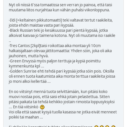
Nyt oli niissä 6'ssa tomaatissa sen verran jo painoa, että taisi
muutama liitos nurjahtaa kun vähän puhalsi viikonloppuna.
-Ildi [=keltainen pikkutomaatti] teki valtavat tertut raakileita,
joista ehdin maistaa vasta pari kypsää.
-Black Russian teki jo kesäkuussa pari pientä kypsää, jotka
alkoivat kasvaa jo taimena kotona. Nyt oli muutama iso raakile
..
-Tres Cantos [2kpl]taisi roikottaa aika montaa yli 10cm
halkaisijaltaan olevaa jättitomaattia: Yhden söin, joka oli aika
jauhoinen, mutta hyvä.
-Green Envyssä myös paljon terttuja ja kypiä poimittu
kymmenkunta kpl ...
-Golden Sunrise ehti tehdä pari kypsää jotka söin pois. Oksilla
oli ennen tuota kaatumista aika monta terttua raakileita joissa
jo moni alkoi kellertää ...
En oo viitsinyt mennä tuota selvittämään, kun pitäisi koko
muovi nostaa pois, että saisi ehkä jotain pelastettua. Sitten
pitäisi paikata tai tehdä kehikko jostain rimoista loppusyksyksi
... En tiiä viitsinkö
Voi olla että saavat kysyä tuolla kasassa ne jotka eivät menneet
poikki tai maahan ...