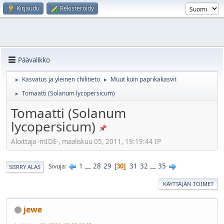
Kirjaudu
Rekisteröidy
Päävalikko
Kasvatus ja yleinen chilitieto
Muut kuin paprikakasvit
►
►
Tomaatti (Solanum lycopersicum)
►
Tomaatti (Solanum
lycopersicum)
Aloittaja -mIDE-, maaliskuu 05, 2011, 19:19:44 IP
1
...
28
29
31
32
...
35
Sivuja
30
SIIRRY ALAS
KÄYTTÄJÄN TOIMET
jewe