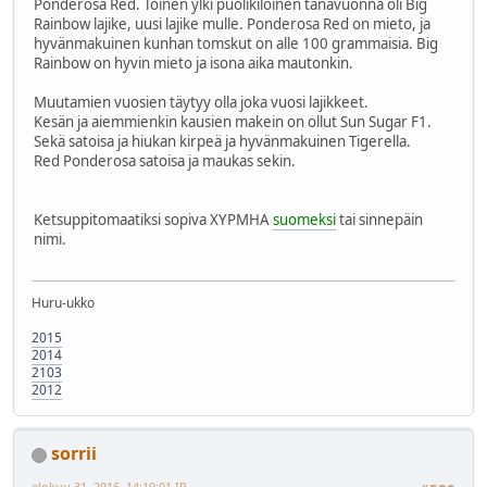
Ponderosa Red. Toinen ylki puolikiloinen tänävuonna oli Big
Rainbow lajike, uusi lajike mulle. Ponderosa Red on mieto, ja
hyvänmakuinen kunhan tomskut on alle 100 grammaisia. Big
Rainbow on hyvin mieto ja isona aika mautonkin.
Muutamien vuosien täytyy olla joka vuosi lajikkeet.
Kesän ja aiemmienkin kausien makein on ollut Sun Sugar F1.
Sekä satoisa ja hiukan kirpeä ja hyvänmakuinen Tigerella.
Red Ponderosa satoisa ja maukas sekin.
Ketsuppitomaatiksi sopiva XYPMHA
suomeksi
tai sinnepäin
nimi.
Huru-ukko
2015
2014
2103
2012
sorrii
elokuu 31, 2016, 14:19:01 IP