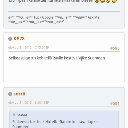
Ei chilipään kannattaisi tuhlata aikaa tämmöiseen
ø¤º°`°º¤ø,¸¸,ø¤º°`Fuck Google!`°º¤ø,¸¸,ø¤º°`°º¤øø¤º°`Ask Me!
°º¤ø,¸¸,ø¤º°``°º¤ø,¸¸,ø¤º°``°º¤ø,¸¸,ø¤º°`
KP78
elokuu 31, 2016, 17:45:24 IP
#590
Selkeesti tarttis kehitellä Raulin kestävä lajike Suomeen.
sorrii
elokuu 31, 2016, 18:20:48 IP
#591
Lainaa
Selkeesti tarttis kehitellä Raulin kestävä lajike
Suomeen.