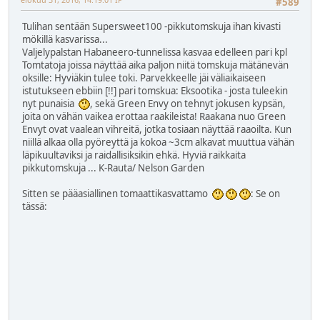
#589
Tulihan sentään Supersweet100 -pikkutomskuja ihan kivasti
mökillä kasvarissa...
Valjelypalstan Habaneero-tunnelissa kasvaa edelleen pari kpl
Tomtatoja joissa näyttää aika paljon niitä tomskuja mätänevän
oksille: Hyviäkin tulee toki. Parvekkeelle jäi väliaikaiseen
istutukseen ebbiin [!!] pari tomskua: Eksootika - josta tuleekin
nyt punaisia
, sekä Green Envy on tehnyt jokusen kypsän,
joita on vähän vaikea erottaa raakileista! Raakana nuo Green
Envyt ovat vaalean vihreitä, jotka tosiaan näyttää raaoilta. Kun
niillä alkaa olla pyöreyttä ja kokoa ~3cm alkavat muuttua vähän
läpikuultaviksi ja raidallisiksikin ehkä. Hyviä raikkaita
pikkutomskuja ... K-Rauta/ Nelson Garden
Sitten se pääasiallinen tomaattikasvattamo
: Se on
tässä: