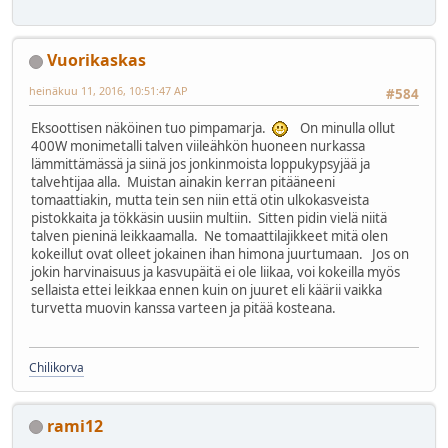
Vuorikaskas
heinäkuu 11, 2016, 10:51:47 AP
#584
Eksoottisen näköinen tuo pimpamarja.
On minulla ollut
400W monimetalli talven viileähkön huoneen nurkassa
lämmittämässä ja siinä jos jonkinmoista loppukypsyjää ja
talvehtijaa alla. Muistan ainakin kerran pitääneeni
tomaattiakin, mutta tein sen niin että otin ulkokasveista
pistokkaita ja tökkäsin uusiin multiin. Sitten pidin vielä niitä
talven pieninä leikkaamalla. Ne tomaattilajikkeet mitä olen
kokeillut ovat olleet jokainen ihan himona juurtumaan. Jos on
jokin harvinaisuus ja kasvupäitä ei ole liikaa, voi kokeilla myös
sellaista ettei leikkaa ennen kuin on juuret eli käärii vaikka
turvetta muovin kanssa varteen ja pitää kosteana.
Chilikorva
rami12