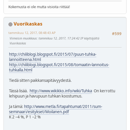
Kokemusta ei ole mutta visioita riittää!
Vuorikaskas
tammikuu 12, 2017, 08:48:43 AP
#599
Viimeisin muokkaus
: tammikuu 12, 2017, 17:24:42 IP käyttäjältä
Vuorikaskas
http://chiliblogi.blogspot.fi/2015/07/puun-tuhka-
lannoitteena.html
http://chiliblogi.blogspot.fi/2015/08/tomaatin-lannoitus-
tuhkalla.html
Tiedä sitten paikkansapitävyydestä.
Tässä lisää.
http://www.wikikko.info/wiki/Tuhka
On kerrottu
lehipuun ja havupuun tuhkan koostumus.
Ja tämä:
http://www.metla.fi/tapahtumat/2011/sum-
seminaari/esitykset/Moilanen.pdf
K 2 –4 %, P 1 –2 %