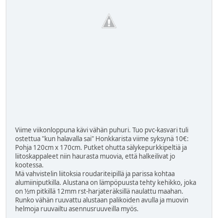
Viime viikonloppuna kävi vähän puhuri. Tuo pvc-kasvari tuli
ostettua "kun halavalla sai" Honkkarista viime syksynä 10€:
Pohja 120cm x 170cm. Putket ohutta sälykepurkkipeltiä ja
liitoskappaleet niin haurasta muovia, että halkeilivat jo
kootessa.
Mä vahvistelin liitoksia roudariteipillä ja parissa kohtaa
alumiiniputkilla. Alustana on lämpöpuusta tehty kehikko, joka
on ½m pitkillä 12mm rst-harjateräksillä naulattu maahan.
Runko vähän ruuvattu alustaan palikoiden avulla ja muovin
helmoja ruuvailtu asennusruuveilla myös.