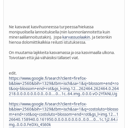
Ne kasvavat kasvihuoneessa turpeessa/hiekassa
monipuolisella lannoituksella (niin luonnonlannoitetta kuin
mineraalilannoitustakin). Jopa
karvassuolaakin
. Ja tietenkin
hienoa dolomiittikalkkia reilusti istutuksessa.
On muutamia lajikkeita kasvamassa ja osa kasvimaalla ulkona.
Toivotaan että jää vähäisiksi tällaiset viat.
edit.
https://www.google.fi/search?client=firefox-
b&biw=2560&bih=1329&tbm=isch&sa=1&q=blossom+end+ro
t&oq=blossom+end+rot&gs_l=img.12...262464.262464.0.264
218.0.0.0.0.0.0.0.0..0.0....0...1c..64.img..0.0.0.vO-2YfANLUg
https://www.google.fi/search?client=firefox-
b&biw=2560&bih=1329&tbm=isch&sa=1&q=costoluto+blosso
m+end+rot&oq=costoluto+blossom+end+rot&gs_l=img.12...1
26640.158940.0.161950.0.0.0.0.0.0.0.0..0.0....0...1c.1j2.64.i
mg..0.0.0.FeDXs_4S60k