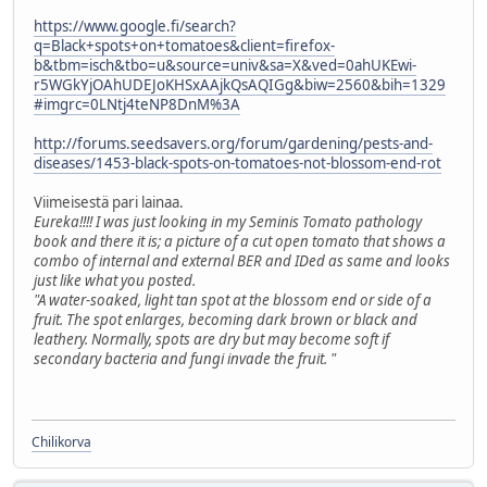
https://www.google.fi/search?
q=Black+spots+on+tomatoes&client=firefox-
b&tbm=isch&tbo=u&source=univ&sa=X&ved=0ahUKEwi-
r5WGkYjOAhUDEJoKHSxAAjkQsAQIGg&biw=2560&bih=1329
#imgrc=0LNtj4teNP8DnM%3A
http://forums.seedsavers.org/forum/gardening/pests-and-
diseases/1453-black-spots-on-tomatoes-not-blossom-end-rot
Viimeisestä pari lainaa.
Eureka!!!! I was just looking in my Seminis Tomato pathology
book and there it is; a picture of a cut open tomato that shows a
combo of internal and external BER and IDed as same and looks
just like what you posted.
"A water-soaked, light tan spot at the blossom end or side of a
fruit. The spot enlarges, becoming dark brown or black and
leathery. Normally, spots are dry but may become soft if
secondary bacteria and fungi invade the fruit. "
Chilikorva