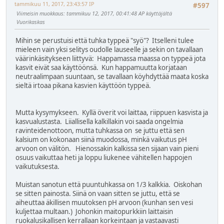
tammikuu 11, 2017, 23:43:57 IP
#597
Viimeisin muokkaus
: tammikuu 12, 2017, 00:41:48 AP käyttäjältä
Vuorikaskas
Mihin se perustuisi että tuhka typpeä "syö"? Itselleni tulee
mieleen vain yksi selitys oudolle lauseelle ja sekin on tavallaan
väärinkäsitykseen liittyvä: Happamassa maassa on typpeä jota
kasvit eivät saa käyttöönsä. Kun happamuutta korjataan
neutraalimpaan suuntaan, se tavallaan köyhdyttää maata koska
sieltä irtoaa pikana kasvien käyttöön typpeä.
Mutta kysymykseen. Kyllä överit voi laittaa, riippuen kasvista ja
kasvualustasta. Liiallisella kalkillakin voi saada ongelmia
ravinteidenottoon, mutta tuhkassa on se juttu että sen
kalsium on kokonaan siinä muodossa, minkä vaikutus pH
arvoon on välitön. Hienossakin kalkissa sen sijaan vain pieni
osuus vaikuttaa heti ja loppu liukenee vähitellen happojen
vaikutuksesta.
Muistan sanotun että puuntuhkassa on 1/3 kalkkia. Oiskohan
se sitten painosta. Siinä on vaan sitten se juttu, että se
aiheuttaa äkillisen muutoksen pH arvoon (kunhan sen vesi
kuljettaa multaan.) Johonkin maitopurkkiin laittaisin
ruokalusikallisen kerrallaan korkeintaan ja vastaavasti