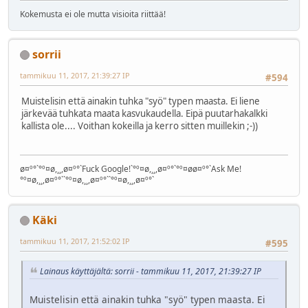
Kokemusta ei ole mutta visioita riittää!
sorrii
tammikuu 11, 2017, 21:39:27 IP
#594
Muistelisin että ainakin tuhka "syö" typen maasta. Ei liene
järkevää tuhkata maata kasvukaudella. Eipä puutarhakalkki
kallista ole.... Voithan kokeilla ja kerro sitten muillekin ;-))
ø¤º°`°º¤ø,¸¸,ø¤º°`Fuck Google!`°º¤ø,¸¸,ø¤º°`°º¤øø¤º°`Ask Me!
°º¤ø,¸¸,ø¤º°``°º¤ø,¸¸,ø¤º°``°º¤ø,¸¸,ø¤º°`
Käki
tammikuu 11, 2017, 21:52:02 IP
#595
Lainaus käyttäjältä: sorrii - tammikuu 11, 2017, 21:39:27 IP
Muistelisin että ainakin tuhka "syö" typen maasta. Ei