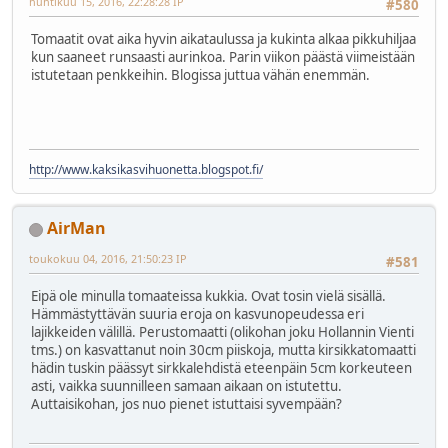
huhtikuu 15, 2016, 22:28:28 IP
#580
Tomaatit ovat aika hyvin aikataulussa ja kukinta alkaa pikkuhiljaa
kun saaneet runsaasti aurinkoa. Parin viikon päästä viimeistään
istutetaan penkkeihin. Blogissa juttua vähän enemmän.
http://www.kaksikasvihuonetta.blogspot.fi/
AirMan
toukokuu 04, 2016, 21:50:23 IP
#581
Eipä ole minulla tomaateissa kukkia. Ovat tosin vielä sisällä.
Hämmästyttävän suuria eroja on kasvunopeudessa eri
lajikkeiden välillä. Perustomaatti (olikohan joku Hollannin Vienti
tms.) on kasvattanut noin 30cm piiskoja, mutta kirsikkatomaatti
hädin tuskin päässyt sirkkalehdistä eteenpäin 5cm korkeuteen
asti, vaikka suunnilleen samaan aikaan on istutettu.
Auttaisikohan, jos nuo pienet istuttaisi syvempään?