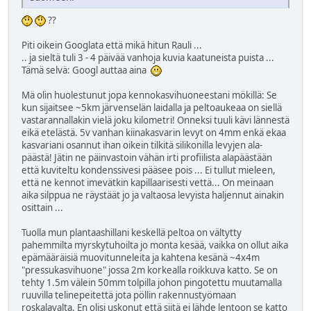
??
Piti oikein Googlata että mikä hitun Rauli ...
.. ja sieltä tuli 3 - 4 päivää vanhoja kuvia kaatuneista puista ...
Tämä selvä: Googl auttaa aina
Mä olin huolestunut jopa kennokasvihuoneestani mökillä: Se
kun sijaitsee ~5km järvenselän laidalla ja peltoaukeaa on siellä
vastarannallakin vielä joku kilometri! Onneksi tuuli kävi lännestä
eikä etelästä. 5v vanhan kiinakasvarin levyt on 4mm enkä ekaa
kasvariani osannut ihan oikein tilkitä silikonilla levyjen ala-
päästä! Jätin ne päinvastoin vähän irti profiilista alapäästään
että kuviteltu kondenssivesi pääsee pois ... Ei tullut mieleen,
että ne kennot imevätkin kapillaarisesti vettä... On meinaan
aika silppua ne räystäät jo ja valtaosa levyista haljennut ainakin
osittain ...
Tuolla mun plantaashillani keskellä peltoa on vältytty
pahemmilta myrskytuhoilta jo monta kesää, vaikka on ollut aika
epämääräisiä muovitunneleita ja kahtena kesänä ~4x4m
"pressukasvihuone" jossa 2m korkealla roikkuva katto. Se on
tehty 1.5m välein 50mm tolpilla johon pingotettu muutamalla
ruuvilla telinepeitettä jota pöllin rakennustyömaan
roskalavalta. En olisi uskonut että siitä ei lähde lentoon se katto