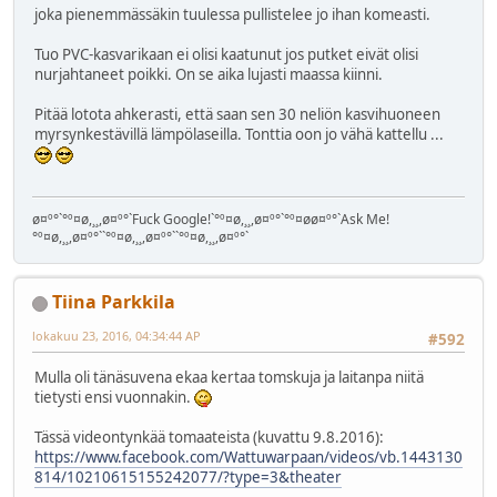
joka pienemmässäkin tuulessa pullistelee jo ihan komeasti.
Tuo PVC-kasvarikaan ei olisi kaatunut jos putket eivät olisi
nurjahtaneet poikki. On se aika lujasti maassa kiinni.
Pitää lotota ahkerasti, että saan sen 30 neliön kasvihuoneen
myrsynkestävillä lämpölaseilla. Tonttia oon jo vähä kattellu ...
ø¤º°`°º¤ø,¸¸,ø¤º°`Fuck Google!`°º¤ø,¸¸,ø¤º°`°º¤øø¤º°`Ask Me!
°º¤ø,¸¸,ø¤º°``°º¤ø,¸¸,ø¤º°``°º¤ø,¸¸,ø¤º°`
Tiina Parkkila
lokakuu 23, 2016, 04:34:44 AP
#592
Mulla oli tänäsuvena ekaa kertaa tomskuja ja laitanpa niitä
tietysti ensi vuonnakin.
Tässä videontynkää tomaateista (kuvattu 9.8.2016):
https://www.facebook.com/Wattuwarpaan/videos/vb.1443130
814/10210615155242077/?type=3&theater