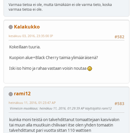
Varmaa tietoa ei ole, mutta tämäkään ei ole varma tieto, koska
varmaa tietoa ei ole.
Kalakukko
kesäkuu 03, 2016, 23:35:00 IP
#582
Kokeillaan tuuria.
Kuopion alue+Black Cherry taimia ylimääräisenä?
Iski iso himo ja rahaa vastaan voisin noutaa
rami12
heinäkuu 11, 2016, 01:23:47 AP
#583
Viimeisin muokkaus
: heinäkuu 11, 2016, 01:29:39 AP käyttäjältä rami12
kuinka moni teistä on talvehdittanut tomaattejaan kasvivalon
tai muun alla muutkuin chilivaari itse olen yhden tomaatin
talvehdittanut pari vuotta sittan 110 wattisen