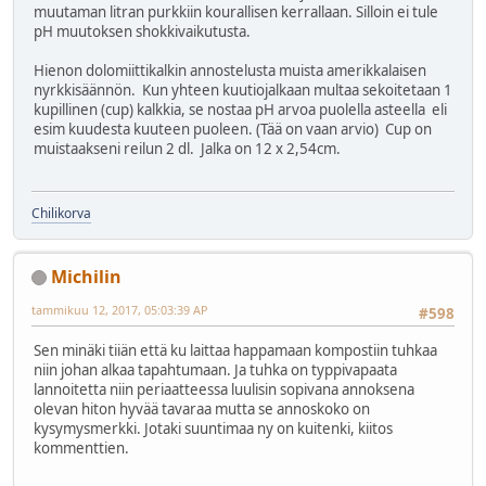
muutaman litran purkkiin kourallisen kerrallaan. Silloin ei tule
pH muutoksen shokkivaikutusta.
Hienon dolomiittikalkin annostelusta muista amerikkalaisen
nyrkkisäännön. Kun yhteen kuutiojalkaan multaa sekoitetaan 1
kupillinen (cup) kalkkia, se nostaa pH arvoa puolella asteella eli
esim kuudesta kuuteen puoleen. (Tää on vaan arvio) Cup on
muistaakseni reilun 2 dl. Jalka on 12 x 2,54cm.
Chilikorva
Michilin
tammikuu 12, 2017, 05:03:39 AP
#598
Sen minäki tiiän että ku laittaa happamaan kompostiin tuhkaa
niin johan alkaa tapahtumaan. Ja tuhka on typpivapaata
lannoitetta niin periaatteessa luulisin sopivana annoksena
olevan hiton hyvää tavaraa mutta se annoskoko on
kysymysmerkki. Jotaki suuntimaa ny on kuitenki, kiitos
kommenttien.