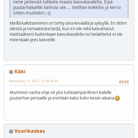
liene järkevää tuhkata maata kasvukaudella. Eipä
puutarhakalkki kallista ole.... Voithan kokeilla ja kerro
sitten muillekin ;-))
Meillä kalkitseminen on tehty aina keväällä ja syksyllä. En sitten
sileistä ja tomaateista tiedä, kun en ole niitä kasvattanut.
Käsittääkseni kuitenkaan kasvukaudella noi heilahtelut ei ole
mitenkään jees kasveille.
Käki
tammikuu 11, 2017, 21:58:16 IP
#596
Mummon vanha ohje oli yksi tuhkaämpärillinen kaikille
puutarhan pensaille ja enintään kaksi koko kesän aikana
Vuorikaskas