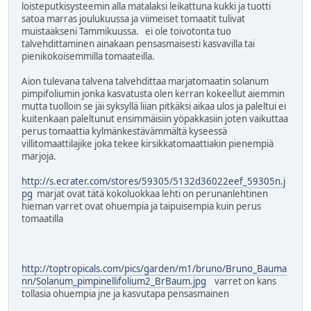
loisteputkisysteemin alla matalaksi leikattuna kukki ja tuotti
satoa marras joulukuussa ja viimeiset tomaatit tulivat
muistaakseni Tammikuussa. ei ole toivotonta tuo
talvehdittaminen ainakaan pensasmaisesti kasvavilla tai
pienikokoisemmilla tomaateilla.
Aion tulevana talvena talvehdittaa marjatomaatin solanum
pimpifoliumin jonka kasvatusta olen kerran kokeellut aiemmin
mutta tuolloin se jäi syksyllä liian pitkäksi aikaa ulos ja paleltui ei
kuitenkaan paleltunut ensimmäisiin yöpakkasiin joten vaikuttaa
perus tomaattia kylmänkestävämmältä kyseessä
villitomaattilajike joka tekee kirsikkatomaattiakin pienempiä
marjoja.
http://s.ecrater.com/stores/59305/5132d36022eef_59305n.j
pg
marjat ovat tätä kokoluokkaa lehti on perunanlehtinen
hieman varret ovat ohuempia ja taipuisempia kuin perus
tomaatilla
http://toptropicals.com/pics/garden/m1/bruno/Bruno_Bauma
nn/Solanum_pimpinellifolium2_BrBaum.jpg
varret on kans
tollasia ohuempia jne ja kasvutapa pensasmainen