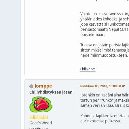
Vaihtelua kasvutavoissa on, s
yhtään edes kokeeksi ja sehä
jopa kasvattaisi runkotomaat
pensastomaatti Nepal CL1131 
poistelemaan.
Tuossa on jotain parista laji
sitten miksei mitä tahansa j
hedelmänmuodostukseen. Pih
Chilikorva
Jomppe
huhtikuu 03, 2018, 18:08:58 IP
Chiliyhdistyksen jäsen
Jotenkin on itseäni aina hä
tertun per "runko" ja maksi
saman verran lisää. Eli siis
Kahdella lajikkeella edetä
aurinkoisessa paikassa.
Goat's Weed