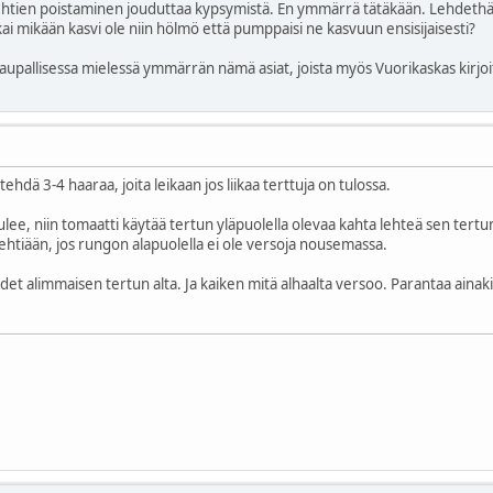
lehtien poistaminen jouduttaa kypsymistä. En ymmärrä tätäkään. Lehdethän
i mikään kasvi ole niin hölmö että pumppaisi ne kasvuun ensisijaisesti?
pallisessa mielessä ymmärrän nämä asiat, joista myös Vuorikaskas kirjoit
dä 3-4 haaraa, joita leikaan jos liikaa terttuja on tulossa.
ulee, niin tomaatti käytää tertun yläpuolella olevaa kahta lehteä sen ter
lehtiään, jos rungon alapuolella ei ole versoja nousemassa.
hdet alimmaisen tertun alta. Ja kaiken mitä alhaalta versoo. Parantaa aina