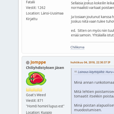
Fatalii
Sellaisia joskus kokeilin lei
normaalisti varkaat poistaen
Viestit: 1262
Location: Länsi-Uusimaa
Ja tosiaan joutunut kanssa he
Kirjattu
Joskus niitä vaan tulee tuhot
ed. Sitten on myös niin tuuh
enää samoin. Yhtälailla istutu
Chilikorva
Jomppe
huhtikuu 04, 2018, 22:30:37 IP
Chiliyhdistyksen jäsen
Lainaus käyttäjältä: Huru-
Minä annan runkotomaatin
Mitä lehtien poistamise
Goat's Weed
tomaatit itsekkin poist
Viestit: 871
Minä poistan alapuolise
"Homō hominī lupus est"
muodostumisen.
Location: Kuopio