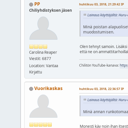
PP
huhtikuu 03, 2018, 21:29:42 IP
Chiliyhdistyksen jäsen
Lainaus käyttäjältä: Huru-
Minä poistan alapuolise
muodostumisen.
Olen tehnyt samoin. Lisäksi
että ne on ammattitarhoillaki
Carolina Reaper
Viestit: 6877
Chilitön YouTube-kanava:
http
Location: Vantaa
Kirjattu
Vuorikaskas
huhtikuu 03, 2018, 22:36:57 IP
Lainaus käyttäjältä: Huru-
Minä annan runkotomaatin
Monesti käy noin ihan itses