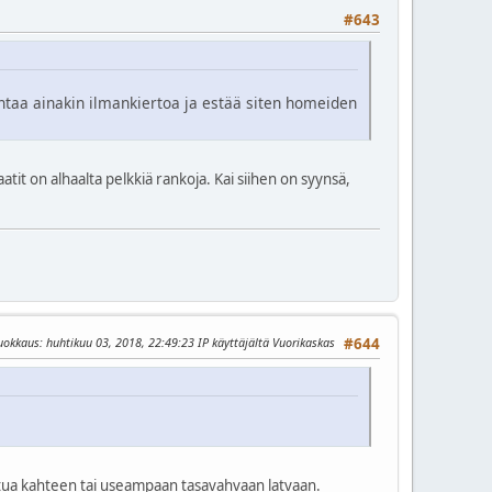
#643
antaa ainakin ilmankiertoa ja estää siten homeiden
it on alhaalta pelkkiä rankoja. Kai siihen on syynsä,
uokkaus
: huhtikuu 03, 2018, 22:49:23 IP käyttäjältä Vuorikaskas
#644
antua kahteen tai useampaan tasavahvaan latvaan.