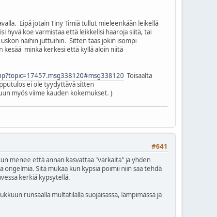
valla. Eipä jotain Tiny Timiä tullut mieleenkään leikellä
 hyvä koe varmistaa että leikkelisi haaroja siitä, tai
uskon näihin juttuihin. Sitten taas jokin isompi
 kesää minkä kerkesi että kyllä aloin niitä
ex.php?topic=17457.msg338120#msg338120
Toisaalta
pputulos ei ole tyydyttävä sitten
tjuun myös viime kauden kokemukset. )
#641
luun menee että annan kasvattaa "varkaita" ja yhden
aa ongelmia. Sitä mukaa kun kypsiä poimii niin saa tehdä
uvessa kerkiä kypsytellä.
kuun runsaalla multatilalla suojaisassa, lämpimässä ja