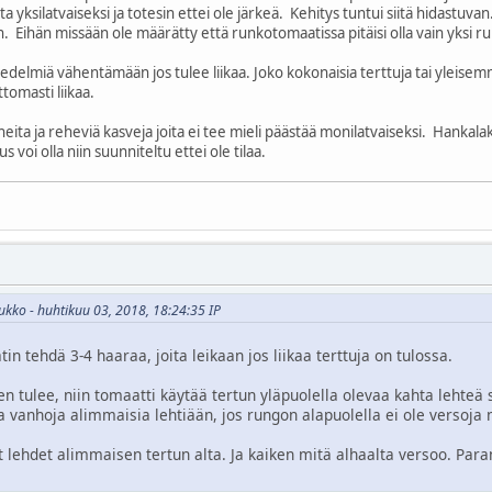
kata yksilatvaiseksi ja totesin ettei ole järkeä. Kehitys tuntui siitä hidastuv
. Eihän missään ole määrätty että runkotomaatissa pitäisi olla vain yksi r
delmiä vähentämään jos tulee liikaa. Joko kokonaisia terttuja tai yleisemmin 
tomasti liikaa.
eita ja reheviä kasveja joita ei tee mieli päästää monilatvaiseksi. Hankalak
s voi olla niin suunniteltu ettei ole tilaa.
ukko - huhtikuu 03, 2018, 18:24:35 IP
 tehdä 3-4 haaraa, joita leikaan jos liikaa terttuja on tulossa.
en tulee, niin tomaatti käytää tertun yläpuolella olevaa kahta lehte
aa vanhoja alimmaisia lehtiään, jos rungon alapuolella ei ole versoj
t lehdet alimmaisen tertun alta. Ja kaiken mitä alhaalta versoo. Par