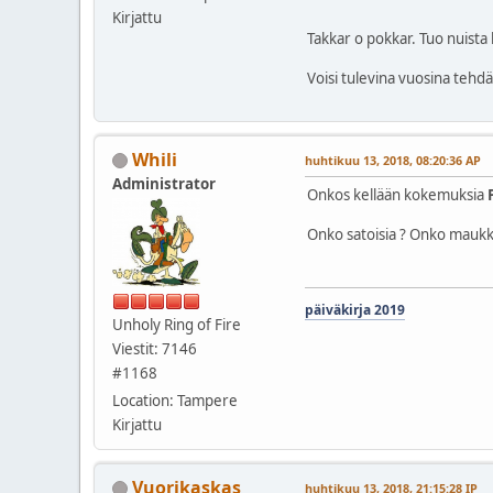
Kirjattu
Takkar o pokkar. Tuo nuista l
Voisi tulevina vuosina tehd
Whili
huhtikuu 13, 2018, 08:20:36 AP
Administrator
Onkos kellään kokemuksia
Onko satoisia ? Onko maukk
päiväkirja 2019
Unholy Ring of Fire
Viestit: 7146
#1168
Location: Tampere
Kirjattu
Vuorikaskas
huhtikuu 13, 2018, 21:15:28 IP