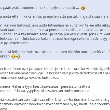
e, päättyväkasvuinen sama kuin pylvästomaatti ...
a noita että mikä on mikä, ja epäilen että joistakin lajeista saa vie
" kun oon latvonut, niin uutta latvaahan ne kuitenkin tekee alta aika
otaan taas seemenmaailmassa pensastomaatiksi, mutta asiaa ymmärt
isena - toki kaksihaaraisena - ja satoa pukkasi kivasti. Joku kirsikk
a leikkaamaan. Siitä kasvoi kaksimetrisiä haaroja sellainen solmuvyyhti
t pylvästomaatti ....
 että leikkelen vaistovaraisesti luottaen hölmön tuuriin, enkä välit
lenkaan
niin että nuo ovat jalostajan ideoita joihin kuitenkaan kasvit eivät täydel
män tai vähemmän vahvoja. Taikka ihan vain jalostajan tarkoitus että näin
muita välimuotoja kuvaavia luokituksia.
inen -tällaista tyypillisesti kasvatetaan pensasatomaattina
uinen - tällaista tyyppillisesti kasvatetaan runkotomaattina
ä kasvatetaan vain päälatvaa jolloin kasvi vie hallitun tilan kasvaen vain
ja samoin kypsyvien hedelmien kokonaismäärä pysyy hallittuna ja sadonkorj
ypsyä.