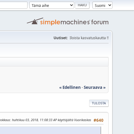
Uutiset:
Iloista kasvatuskautta !!
« Edellinen
-
Seuraava »
TULOSTA
uokkaus
: huhtikuu 03, 2018, 11:08:33 AP käyttäjältä Vuorikaskas
#640