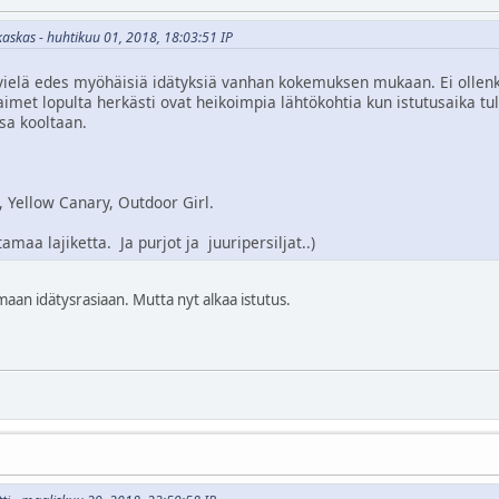
kaskas - huhtikuu 01, 2018, 18:03:51 IP
vielä edes myöhäisiä idätyksiä vanhan kokemuksen mukaan. Ei ollenk
aimet lopulta herkästi ovat heikoimpia lähtökohtia kun istutusaika t
sa kooltaan.
 Yellow Canary, Outdoor Girl.
tamaa lajiketta. Ja purjot ja juuripersiljat..)
aan idätysrasiaan. Mutta nyt alkaa istutus.