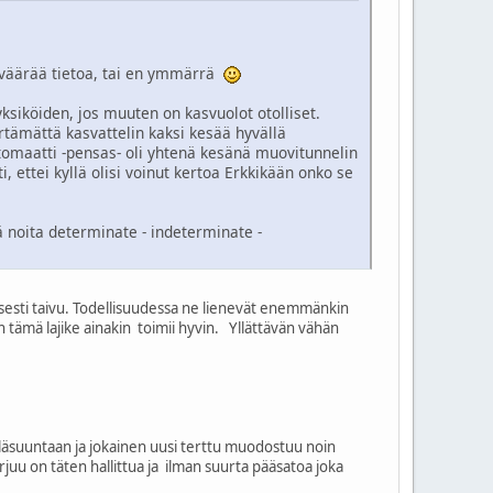
lä väärää tietoa, tai en ymmärrä
yksiköiden, jos muuten on kasvuolot otolliset.
ämättä kasvattelin kaksi kesää hyvällä
atomaatti -pensas- oli yhtenä kesänä muovitunnelin
, ettei kyllä olisi voinut kertoa Erkkikään onko se
ä noita determinate - indeterminate -
lisesti taivu. Todellisuudessa ne lienevät enemmänkin
 tämä lajike ainakin toimii hyvin. Yllättävän vähän
 yläsuuntaan ja jokainen uusi terttu muodostuu noin
uu on täten hallittua ja ilman suurta pääsatoa joka