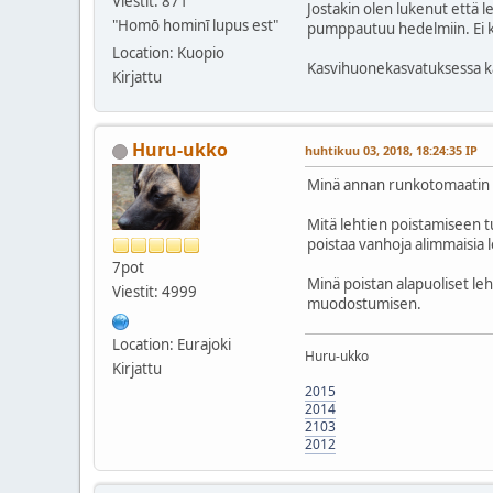
Viestit: 871
Jostakin olen lukenut että 
"Homō hominī lupus est"
pumppautuu hedelmiin. Ei ka
Location: Kuopio
Kasvihuonekasvatuksessa kau
Kirjattu
Huru-ukko
huhtikuu 03, 2018, 18:24:35 IP
Minä annan runkotomaatin teh
Mitä lehtien poistamiseen t
poistaa vanhoja alimmaisia 
7pot
Minä poistan alapuoliset le
Viestit: 4999
muodostumisen.
Location: Eurajoki
Huru-ukko
Kirjattu
2015
2014
2103
2012