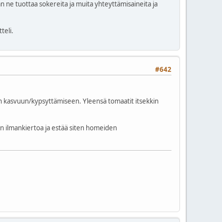
 ne tuottaa sokereita ja muita yhteyttämisaineita ja
teli.
#642
tun kasvuun/kypsyttämiseen. Yleensä tomaatit itsekkin
kin ilmankiertoa ja estää siten homeiden