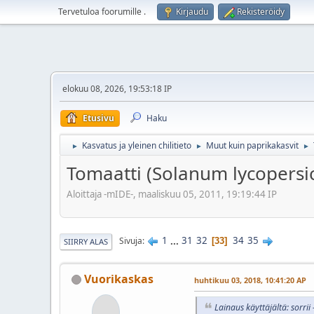
Tervetuloa foorumille
.
Kirjaudu
Rekisteröidy
elokuu 08, 2026, 19:53:18 IP
Etusivu
Haku
Kasvatus ja yleinen chilitieto
Muut kuin paprikakasvit
►
►
►
Tomaatti (Solanum lycopers
Aloittaja -mIDE-, maaliskuu 05, 2011, 19:19:44 IP
1
...
31
32
34
35
Sivuja
33
SIIRRY ALAS
Vuorikaskas
huhtikuu 03, 2018, 10:41:20 AP
Lainaus käyttäjältä: sorri