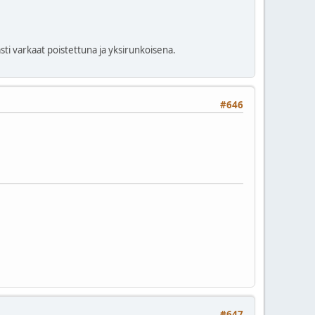
ti varkaat poistettuna ja yksirunkoisena.
#646
#647