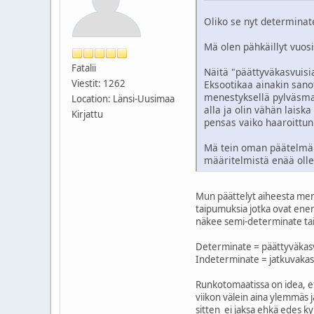
Oliko se nyt determinat
Mä olen pähkäillyt vuosi
Fatalii
Näitä "päättyväkasvuisia
Viestit: 1262
Eksootikaa ainakin san
menestyksellä pylväsmall
Location: Länsi-Uusimaa
alla ja olin vähän laisk
Kirjattu
pensas vaiko haaroittunu
Mä tein oman päätelmäni,
määritelmistä enää ol
Mun päättelyt aiheesta meni 
taipumuksia jotka ovat enem
näkee semi-determinate tai 
Determinate = päättyväkasvu
Indeterminate = jatkuvakasv
Runkotomaatissa on idea, ett
viikon välein aina ylemmäs 
sitten ei jaksa ehkä edes k