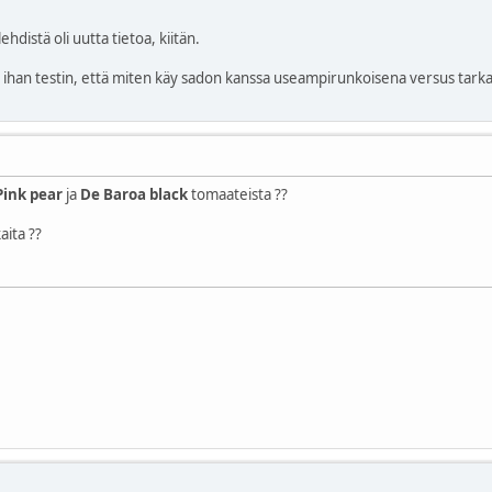
ehdistä oli uutta tietoa, kiitän.
ä ihan testin, että miten käy sadon kanssa useampirunkoisena versus tarkas
Pink pear
ja
De Baroa black
tomaateista ??
aita ??