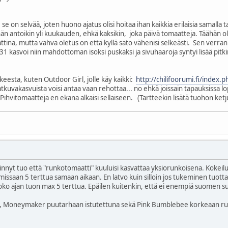
e on selvää, joten huono ajatus olisi hoitaa ihan kaikkia erilaisia samalla ta
n antoikin yli kuukauden, ehkä kaksikin, joka päivä tomaatteja. Täähän olisi
tina, mutta vahva oletus on että kyllä sato vähenisi selkeästi. Sen verran 
kasvoi niin mahdottoman isoksi puskaksi ja sivuhaaroja syntyi lisää pitkin
kkeesta, kuten Outdoor Girl, jolle käy kaikki:
http://chilifoorumi.fi/ind
atkuvakasvuista voisi antaa vaan rehottaa... no ehkä joissain tapauksissa lo
vitomaatteja en ekana alkaisi sellaiseen. (Tartteekin lisätä tuohon ke
irinnyt tuo että "runkotomaatti" kuuluisi kasvattaa yksiorunkoisena. Kokei
missaan 5 terttua samaan aikaan. En latvo kuin silloin jos tukeminen tuott
 koko ajan tuon max 5 terttua. Epäilen kuitenkin, että ei enempiä suomen s
än, Moneymaker puutarhaan istutettuna sekä Pink Bumblebee korkeaan ruuk