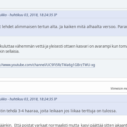
ukko - huhtikuu 03, 2018, 18:24:35 IP
t lehdet alimmaisen tertun alta. Ja kaiken mitä alhaalta versoo. Par
 kuluttaa vähemmän vettä ja yleisesti ottaen kasvari on avarampi kun tomaat
n sellaisia.
s://www.youtube.com/channel/UC9Fi5RzTMa6g1GBrzTWU-xg
Viimeisin m
ukko - huhtikuu 03, 2018, 18:24:35 IP
 tehdä 3-4 haaraa, joita leikaan jos liikaa terttuja on tulossa.
täänkin. Että poistat varkaat normaalisti mutta kasvi päättää sitten jaka