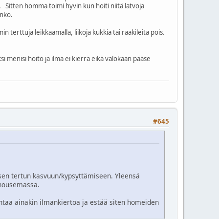
an. Sitten homma toimi hyvin kun hoiti niitä latvoja
unko.
terttuja leikkaamalla, liikoja kukkia tai raakileita pois.
si menisi hoito ja ilma ei kierrä eikä valokaan pääse
#645
ä sen tertun kasvuun/kypsyttämiseen. Yleensä
a nousemassa.
antaa ainakin ilmankiertoa ja estää siten homeiden