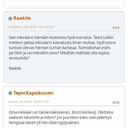
Raakile
maaliskuu 06, 2018, 18:13:22 IP
#45
Sain inkiväärin itämään kosteassa hydrosorassa. Tästä tulikin
mieleen jatkaa inkiväärin kasvatusta ilman multaa. Hydrosora
tuntuisi olevan hieman turhan karkeaa. Toimisikohan esim.
perliitin ja vermikuliitin seos? Mikähän mahtaisi olla sopiva
seossuhde?
Raakile
TepinKapsikuumi
elokuu 14, 2018, 18:50:13 IP
#46
Oma inkivääri on tämännäköinen(n. 80cm korkea). Oletteko
saaneet talvetettua miten? Jos juuriston edes saisi pidettyä
hengissä talven yli niin olisin tyytyväinen.