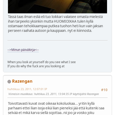
Tässä taas ilman esliä eli tuo loikkari valaisee omasta mielestä
ihan tarpeeks yksinkin mutta HUOMIOIKAA tulen kyllä
ostamaan tehokkaampaa putkea tuohon heti kun vain jaksan
perseen raahata autoon ja kauppaan. nyt ei kiinnosta.
-->Minun päiväkirja<--
When you look at yourself do you see what I see
If you do why the fuck are you looking at
Razengan
huhtikuu 23, 2011, 12:07:01 IP
#10
Viimeisin muokkaus
: huhtikuu 23, 2011, 13:04:35 IP käyttäjältä Razengan
Toivottavasti kuvat ovat oikeaa kokoluokaa... yritin kyllä
parhaani ettei liian isoja eikä liian pieneksi jää että kuitenki saa
selvää et mikä karva siellä sojottaa..nii joo ja voisko joku