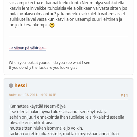
viisaampi kertoa et kannatteeko tuota Neem-öljyä suihkutella
kasvin lehtiin vaikkei tuholaisia vielä olisikaan vai vasta sitten jos
niitä pirulaisia ilmaantuu? ja kandeeko sirkkalehti vaiheesa viel
suihkutella vai vasta kun kasvilla on useampi suuri lehtinen ja
on jo tukevahkompi.
-->Minun päiväkirja<--
When you look at yourself do you see what I see
If you do why the fuck are you looking at
hessi
huhtikuu 23, 2011, 14:07:10 IP
#11
Kannattaa käyttää Neem-öljyä
itse olen ainakin hyviä tuloksia saanut sen käytöstä ja
sehän on juuri ennakointia ihan tuollaiselle sirkkalehti asteella
olevalle en suihkuttaisi,
mutta sitten hiukan isommalle jo voikin.
tärkeää on ettei liikakastele, mutta ei myöskään anna liikaa