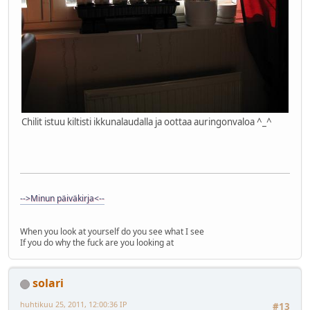
Chilit istuu kiltisti ikkunalaudalla ja oottaa auringonvaloa ^_^
-->Minun päiväkirja<--
When you look at yourself do you see what I see
If you do why the fuck are you looking at
solari
huhtikuu 25, 2011, 12:00:36 IP
#13