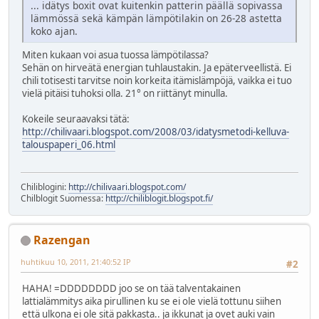
... idätys boxit ovat kuitenkin patterin päällä sopivassa
lämmössä sekä kämpän lämpötilakin on 26-28 astetta
koko ajan.
Miten kukaan voi asua tuossa lämpötilassa?
Sehän on hirveätä energian tuhlaustakin. Ja epäterveellistä. Ei
chili totisesti tarvitse noin korkeita itämislämpöjä, vaikka ei tuo
vielä pitäisi tuhoksi olla. 21° on riittänyt minulla.
Kokeile seuraavaksi tätä:
http://chilivaari.blogspot.com/2008/03/idatysmetodi-kelluva-
talouspaperi_06.html
Chiliblogini:
http://chilivaari.blogspot.com/
Chilblogit Suomessa:
http://chiliblogit.blogspot.fi/
Razengan
huhtikuu 10, 2011, 21:40:52 IP
#2
HAHA! =DDDDDDDD joo se on tää talventakainen
lattialämmitys aika pirullinen ku se ei ole vielä tottunu siihen
että ulkona ei ole sitä pakkasta.. ja ikkunat ja ovet auki vain