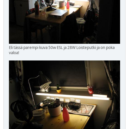
Eli tässä parempi kuva 50w ESL ja 28W Loisteputki ja on poka
valoa!