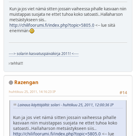
Kun ja jos viet nämä sitten jossain vaiheessa pihalle kasvaan niin
muistappas suojata ne ettet tuhoa koko satoasti..Hallaharson
metsästykseen siis..
http://chilifoorumi.fi/index.php?topic=5805.0
<-- lue siitä
enemmän
----> solarin kasvatuspäiväkirja 2011! <----
solekko teh
Razengan
huhtikuu 25, 2011, 14:16:23 IP
#14
Lainaus käyttäjältä: solari - huhtikuu 25, 2011, 12:00:36 IP
Kun ja jos viet nämä sitten jossain vaiheessa pihalle
kasvaan niin muistappas suojata ne ettet tuhoa koko
satoasti..Hallaharson metsästykseen siis..
http://chilifoorumi.fi/index.php?topic=5805.0
<-- lue