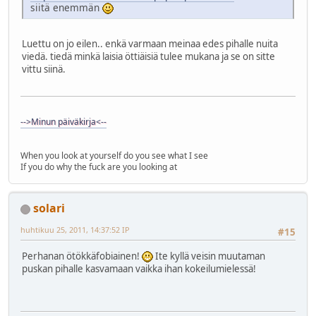
siitä enemmän
Luettu on jo eilen.. enkä varmaan meinaa edes pihalle nuita
viedä. tiedä minkä laisia öttiäisiä tulee mukana ja se on sitte
vittu siinä.
-->Minun päiväkirja<--
When you look at yourself do you see what I see
If you do why the fuck are you looking at
solari
huhtikuu 25, 2011, 14:37:52 IP
#15
Perhanan ötökkäfobiainen!
Ite kyllä veisin muutaman
puskan pihalle kasvamaan vaikka ihan kokeilumielessä!