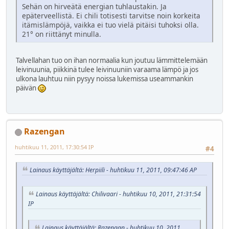
Sehän on hirveätä energian tuhlaustakin. Ja
epäterveellistä. Ei chili totisesti tarvitse noin korkeita
itämislämpöjä, vaikka ei tuo vielä pitäisi tuhoksi olla.
21° on riittänyt minulla.
Talvellahan tuo on ihan normaalia kun joutuu lämmittelemään
leivinuunia, piikkinä tulee leivinuuniin varaama lämpö ja jos
ulkona lauhtuu niin pysyy noissa lukemissa useammankin
päivän
Razengan
huhtikuu 11, 2011, 17:30:54 IP
#4
Lainaus käyttäjältä: Herpiili - huhtikuu 11, 2011, 09:47:46 AP
Lainaus käyttäjältä: Chilivaari - huhtikuu 10, 2011, 21:31:54
IP
Lainaus käyttäjältä: Razengan - huhtikuu 10, 2011,