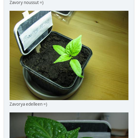
Zavory noussut =)
Zavorya edelleen =)