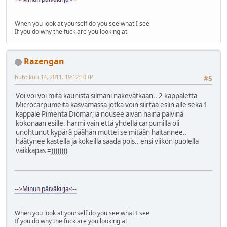
When you look at yourself do you see what I see
If you do why the fuck are you looking at
Razengan
huhtikuu 14, 2011, 19:12:10 IP
#5
Voi voi voi mitä kaunista silmäni näkevätkään.. 2 kappaletta
Microcarpumeita kasvamassa jotka voin siirtää eslin alle sekä 1
kappale Pimenta Diomar;ia nousee aivan näinä päivinä
kokonaan esille. harmi vain että yhdellä carpumilla oli
unohtunut kypärä päähän muttei se mitään haitannee..
häätynee kastella ja kokeilla saada pois.. ensi viikon puolella
vaikkapas =))))))))
-->Minun päiväkirja<--
When you look at yourself do you see what I see
If you do why the fuck are you looking at