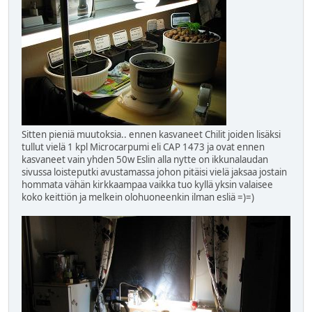
Sitten pieniä muutoksia.. ennen kasvaneet Chilit joiden lisäksi
tullut vielä 1 kpl Microcarpumi eli CAP 1473 ja ovat ennen
kasvaneet vain yhden 50w Eslin alla nytte on ikkunalaudan
sivussa loisteputki avustamassa johon pitäisi vielä jaksaa jostain
hommata vähän kirkkaampaa vaikka tuo kyllä yksin valaisee
koko keittiön ja melkein olohuoneenkin ilman esliä =)=)