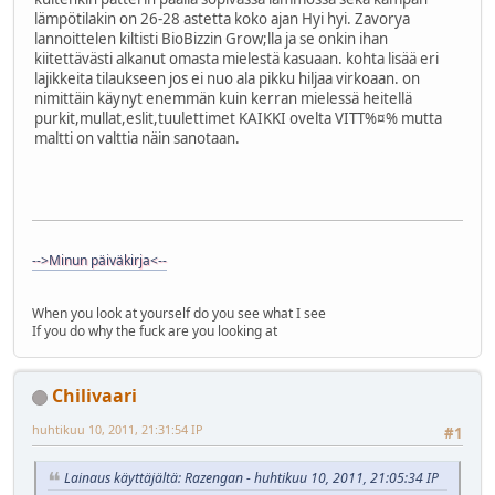
lämpötilakin on 26-28 astetta koko ajan Hyi hyi. Zavorya
lannoittelen kiltisti BioBizzin Grow;lla ja se onkin ihan
kiitettävästi alkanut omasta mielestä kasuaan. kohta lisää eri
lajikkeita tilaukseen jos ei nuo ala pikku hiljaa virkoaan. on
nimittäin käynyt enemmän kuin kerran mielessä heitellä
purkit,mullat,eslit,tuulettimet KAIKKI ovelta VITT%¤% mutta
maltti on valttia näin sanotaan.
-->Minun päiväkirja<--
When you look at yourself do you see what I see
If you do why the fuck are you looking at
Chilivaari
huhtikuu 10, 2011, 21:31:54 IP
#1
Lainaus käyttäjältä: Razengan - huhtikuu 10, 2011, 21:05:34 IP