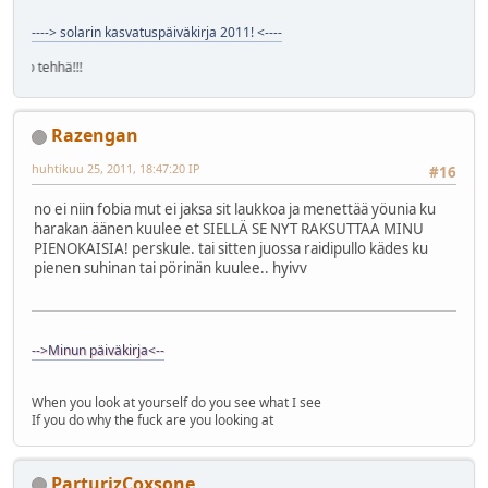
----> solarin kasvatuspäiväkirja 2011! <----
solekko teh
Razengan
huhtikuu 25, 2011, 18:47:20 IP
#16
no ei niin fobia mut ei jaksa sit laukkoa ja menettää yöunia ku
harakan äänen kuulee et SIELLÄ SE NYT RAKSUTTAA MINU
PIENOKAISIA! perskule. tai sitten juossa raidipullo kädes ku
pienen suhinan tai pörinän kuulee.. hyivv
-->Minun päiväkirja<--
When you look at yourself do you see what I see
If you do why the fuck are you looking at
ParturjzCoxsone