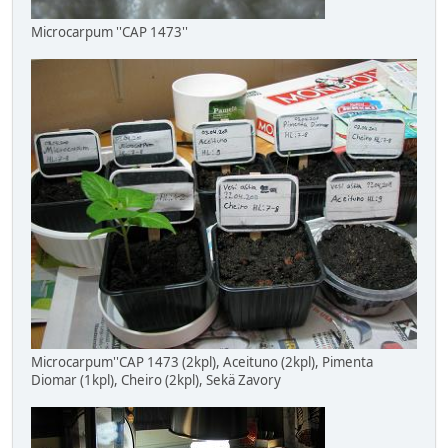
Microcarpum ''CAP 1473''
Microcarpum''CAP 1473 (2kpl), Aceituno (2kpl), Pimenta
Diomar (1kpl), Cheiro (2kpl), Sekä Zavory