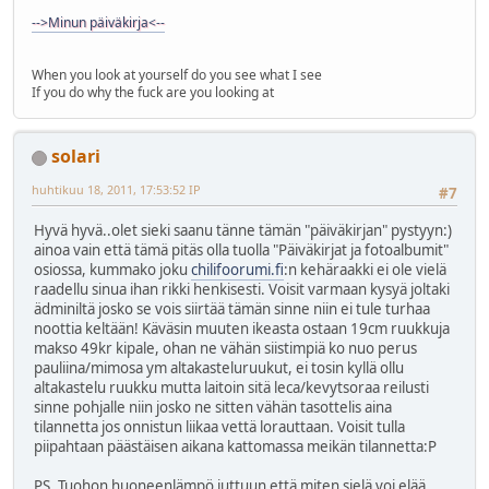
-->Minun päiväkirja<--
When you look at yourself do you see what I see
If you do why the fuck are you looking at
solari
huhtikuu 18, 2011, 17:53:52 IP
#7
Hyvä hyvä..olet sieki saanu tänne tämän "päiväkirjan" pystyyn:)
ainoa vain että tämä pitäs olla tuolla "Päiväkirjat ja fotoalbumit"
osiossa, kummako joku
chilifoorumi.fi
:n kehäraakki ei ole vielä
raadellu sinua ihan rikki henkisesti. Voisit varmaan kysyä joltaki
ädminiltä josko se vois siirtää tämän sinne niin ei tule turhaa
noottia keltään! Käväsin muuten ikeasta ostaan 19cm ruukkuja
makso 49kr kipale, ohan ne vähän siistimpiä ko nuo perus
pauliina/mimosa ym altakasteluruukut, ei tosin kyllä ollu
altakastelu ruukku mutta laitoin sitä leca/kevytsoraa reilusti
sinne pohjalle niin josko ne sitten vähän tasottelis aina
tilannetta jos onnistun liikaa vettä lorauttaan. Voisit tulla
piipahtaan päästäisen aikana kattomassa meikän tilannetta:P
PS. Tuohon huoneenlämpö juttuun että miten sielä voi elää