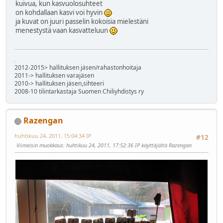
kuivua, kun kasvuolosuhteet
on kohdallaan kasvi voi hyvin
ja kuvat on juuri passelin kokoisia mielestäni
menestystä vaan kasvatteluun
2012-2015> hallituksen jäsen/rahastonhoitaja
2011-> hallituksen varajäsen
2010-> hallituksen jäsen,sihteeri
2008-10 tilintarkastaja Suomen Chiliyhdistys ry
Razengan
huhtikuu 24, 2011, 15:04:34 IP
#12
Viimeisin muokkaus
: huhtikuu 24, 2011, 17:52:36 IP käyttäjältä Razengan