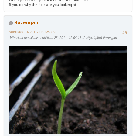
If you do why the fuck are you looking at
Razengan
huhtikuu 23, 2011, 11:26:53 AP
#9
Viimeisin muokkaus
: huhtikuu 23, 2011, 12:05:18 IP käyttäjältä Razengan