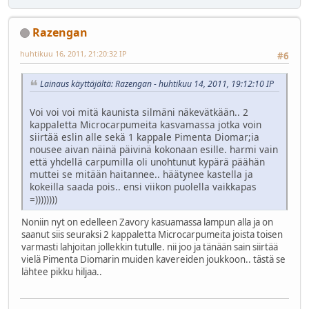
Razengan
huhtikuu 16, 2011, 21:20:32 IP
#6
Lainaus käyttäjältä: Razengan - huhtikuu 14, 2011, 19:12:10 IP
Voi voi voi mitä kaunista silmäni näkevätkään.. 2
kappaletta Microcarpumeita kasvamassa jotka voin
siirtää eslin alle sekä 1 kappale Pimenta Diomar;ia
nousee aivan näinä päivinä kokonaan esille. harmi vain
että yhdellä carpumilla oli unohtunut kypärä päähän
muttei se mitään haitannee.. häätynee kastella ja
kokeilla saada pois.. ensi viikon puolella vaikkapas
=))))))))
Noniin nyt on edelleen Zavory kasuamassa lampun alla ja on
saanut siis seuraksi 2 kappaletta Microcarpumeita joista toisen
varmasti lahjoitan jollekkin tutulle. nii joo ja tänään sain siirtää
vielä Pimenta Diomarin muiden kavereiden joukkoon.. tästä se
lähtee pikku hiljaa..