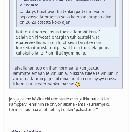
21:05:34 IP
... idätys boxit ovat kuitenkin patterin päällä
sopivassa lämmössä sekä kämpän lämpötilakin
on 26-28 astetta koko ajan.
Miten kukaan voi asua tuossa lämpötilassa?
Sehän on hirveätä energian tuhlaustakin. Ja
epäterveellistä. Ei chili totisesti tarvitse noin
korkeita itämislämpöjä, vaikka ei tuo vielä pitäisi
tuhoksi olla. 21° on riittänyt minulla.
Talvellahan tuo on ihan normaalia kun joutuu
lämmittelemään leivinuunia, piikkinä tulee leivinuuniin
varaama lämpö ja jos ulkona lauhtuu niin pysyy noissa
lukemissa useammankin päivän
jep ja jos meikäläinenki tempasee ovet ja ikkunat auki et
kämppä viilenis niin se on yön aikana kahta kauhiampi ku
termos huomaa et ohhoh nyt onkin ''pakastunut''
-->Minun päiväkirja<--