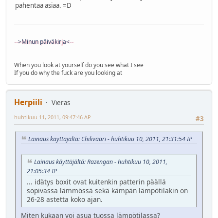
pahentaa asiaa. =D
-->Minun päiväkirja<--
When you look at yourself do you see what I see
If you do why the fuck are you looking at
Herpiili
Vieras
huhtikuu 11, 2011, 09:47:46 AP
#3
Lainaus käyttäjältä: Chilivaari - huhtikuu 10, 2011, 21:31:54 IP
Lainaus käyttäjältä: Razengan - huhtikuu 10, 2011,
21:05:34 IP
... idätys boxit ovat kuitenkin patterin päällä
sopivassa lämmössä sekä kämpän lämpötilakin on
26-28 astetta koko ajan.
Miten kukaan voi asua tuossa lämpötilassa?