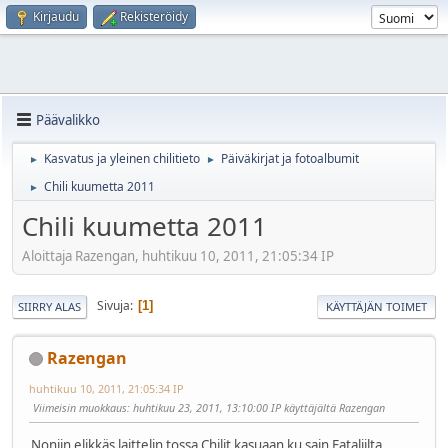
Kirjaudu
Rekisteröidy
Päävalikko
Kasvatus ja yleinen chilitieto
Päiväkirjat ja fotoalbumit
►
►
Chili kuumetta 2011
►
Chili kuumetta 2011
Aloittaja Razengan, huhtikuu 10, 2011, 21:05:34 IP
Sivuja
1
SIIRRY ALAS
KÄYTTÄJÄN TOIMET
Razengan
huhtikuu 10, 2011, 21:05:34 IP
Viimeisin muokkaus
: huhtikuu 23, 2011, 13:10:00 IP käyttäjältä Razengan
Noniin elikkäs laittelin tossa Chilit kasuaan ku sain Fataliilta