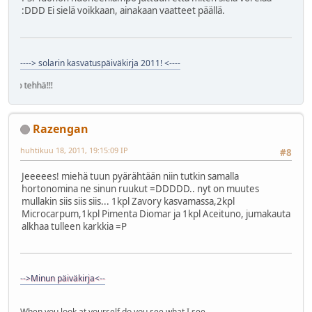
:DDD Ei sielä voikkaan, ainakaan vaatteet päällä.
----> solarin kasvatuspäiväkirja 2011! <----
solekko teh
Razengan
huhtikuu 18, 2011, 19:15:09 IP
#8
Jeeeees! miehä tuun pyärähtään niin tutkin samalla
hortonomina ne sinun ruukut =DDDDD.. nyt on muutes
mullakin siis siis siis... 1kpl Zavory kasvamassa,2kpl
Microcarpum,1kpl Pimenta Diomar ja 1kpl Aceituno, jumakauta
alkhaa tulleen karkkia =P
-->Minun päiväkirja<--
When you look at yourself do you see what I see