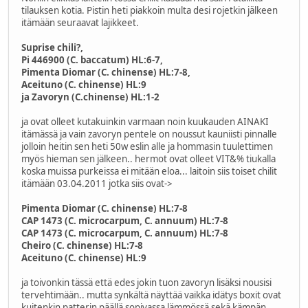
tilauksen kotia. Pistin heti piakkoin multa desi rojetkin jälkeen
itämään seuraavat lajikkeet.
Suprise chili?,
Pi 446900 (C. baccatum) HL:6-7,
Pimenta Diomar (C. chinense) HL:7-8,
Aceituno (C. chinense) HL:9
ja Zavoryn (C.chinense) HL:1-2
ja ovat olleet kutakuinkin varmaan noin kuukauden AINAKI
itämässä ja vain zavoryn pentele on noussut kauniisti pinnalle
jolloin heitin sen heti 50w eslin alle ja hommasin tuulettimen
myös hieman sen jälkeen.. hermot ovat olleet VIT&% tiukalla
koska muissa purkeissa ei mitään eloa... laitoin siis toiset chilit
itämään 03.04.2011 jotka siis ovat->
Pimenta Diomar (C. chinense) HL:7-8
CAP 1473 (C. microcarpum, C. annuum) HL:7-8
CAP 1473 (C. microcarpum, C. annuum) HL:7-8
Cheiro (C. chinense) HL:7-8
Aceituno (C. chinense) HL:9
ja toivonkin tässä että edes jokin tuon zavoryn lisäksi nousisi
tervehtimään.. mutta synkältä näyttää vaikka idätys boxit ovat
kuitenkin patterin päällä sopivassa lämmössä sekä kämpän