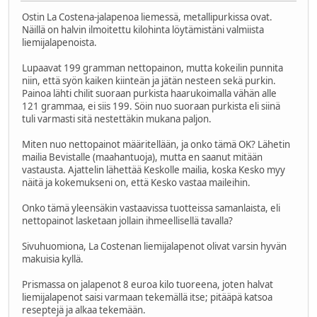
Ostin La Costena-jalapenoa liemessä, metallipurkissa ovat.
Näillä on halvin ilmoitettu kilohinta löytämistäni valmiista
liemijalapenoista.
Lupaavat 199 gramman nettopainon, mutta kokeilin punnita
niin, että syön kaiken kiinteän ja jätän nesteen sekä purkin.
Painoa lähti chilit suoraan purkista haarukoimalla vähän alle
121 grammaa, ei siis 199. Söin nuo suoraan purkista eli siinä
tuli varmasti sitä nestettäkin mukana paljon.
Miten nuo nettopainot määritellään, ja onko tämä OK? Lähetin
mailia Bevistalle (maahantuoja), mutta en saanut mitään
vastausta. Ajattelin lähettää Keskolle mailia, koska Kesko myy
näitä ja kokemukseni on, että Kesko vastaa maileihin.
Onko tämä yleensäkin vastaavissa tuotteissa samanlaista, eli
nettopainot lasketaan jollain ihmeellisellä tavalla?
Sivuhuomiona, La Costenan liemijalapenot olivat varsin hyvän
makuisia kyllä.
Prismassa on jalapenot 8 euroa kilo tuoreena, joten halvat
liemijalapenot saisi varmaan tekemällä itse; pitääpä katsoa
reseptejä ja alkaa tekemään.