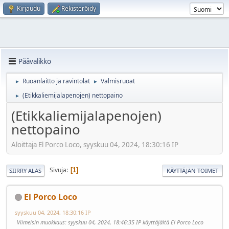
Kirjaudu
Rekisteröidy
Päävalikko
Ruoanlaitto ja ravintolat
Valmisruoat
►
►
(Etikkaliemijalapenojen) nettopaino
►
(Etikkaliemijalapenojen)
nettopaino
Aloittaja El Porco Loco, syyskuu 04, 2024, 18:30:16 IP
Sivuja
1
SIIRRY ALAS
KÄYTTÄJÄN TOIMET
El Porco Loco
syyskuu 04, 2024, 18:30:16 IP
Viimeisin muokkaus
: syyskuu 04, 2024, 18:46:35 IP käyttäjältä El Porco Loco