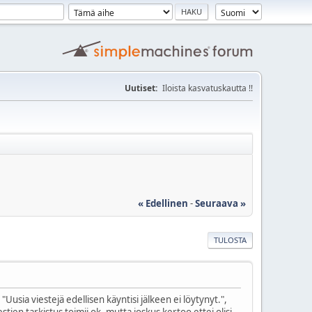
Uutiset:
Iloista kasvatuskautta !!
« Edellinen
-
Seuraava »
TULOSTA
"Uusia viestejä edellisen käyntisi jälkeen ei löytynyt.",
tien tarkistus toimii ok, mutta joskus kertoo ettei olisi