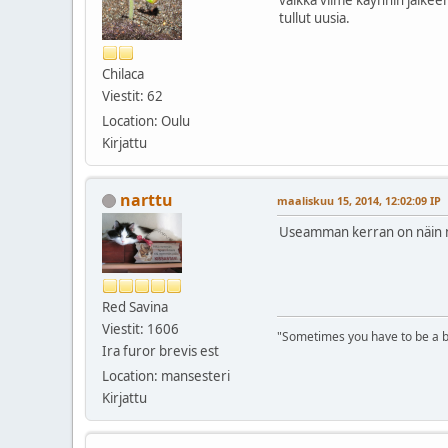
tullut uusia.
Chilaca
Viestit: 62
Location: Oulu
Kirjattu
narttu
maaliskuu 15, 2014, 12:02:09 IP
Useamman kerran on näin m
Red Savina
Viestit: 1606
"Sometimes you have to be a b
Ira furor brevis est
Location: mansesteri
Kirjattu