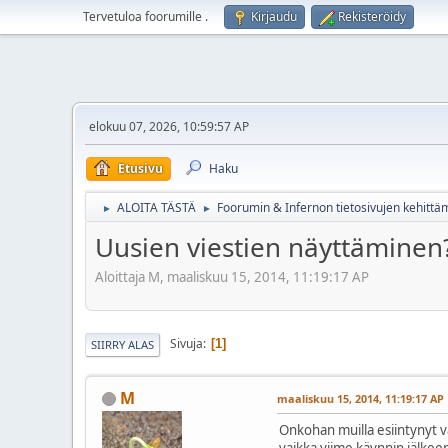
Tervetuloa foorumille
.
Kirjaudu
Rekisteröidy
elokuu 07, 2026, 10:59:57 AP
Etusivu
Haku
ALOITA TÄSTÄ
Foorumin & Infernon tietosivujen kehittä
►
►
Uusien viestien näyttäminen
Aloittaja M, maaliskuu 15, 2014, 11:19:17 AP
Sivuja
1
SIIRRY ALAS
M
maaliskuu 15, 2014, 11:19:17 AP
Onkohan muilla esiintynyt vas
vaikka viime käynnin jälkeen