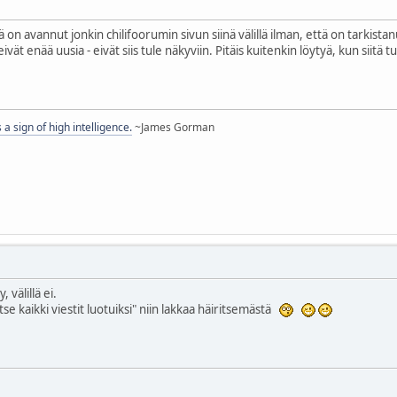
tä on avannut jonkin chilifoorumin sivun siinä välillä ilman, että on tarkist
ät enää uusia - eivät siis tule näkyviin. Pitäis kuitenkin löytyä, kun siitä 
s a sign of high intelligence.
~James Gorman
y, välillä ei.
tse kaikki viestit luotuiksi" niin lakkaa häiritsemästä