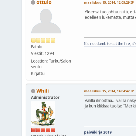
ottulo
maaliskuu 15, 2014, 12:05:29 IP
Yleensä tuo johtuu siitä, et
edelleen lukematta, mutta eiv
It's not dumb to eat the fire, it'
Fatalii
Viestit: 1294
Location: Turku/Salon
seutu
Kirjattu
Whili
maaliskuu 15, 2014, 14:04:42 IP
Administrator
Välillä ilmoittaa.. välillä näky
Ja kun klikkaa tuolta: "Merki
päiväkirja 2019