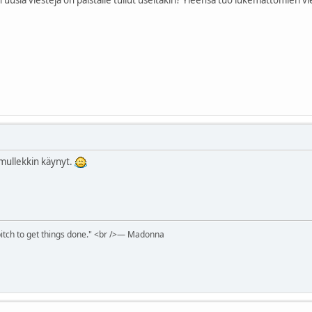
ullekkin käynyt.
itch to get things done." <br />― Madonna