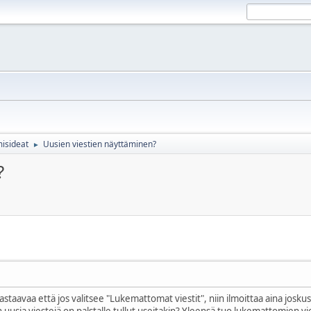
misideat
Uusien viestien näyttäminen?
►
?
taavaa että jos valitsee "Lukemattomat viestit", niin ilmoittaa aina joskus 
 uusia viestejä on palstalle tullut useitakin? Yleensä tuo lukemattomien vies