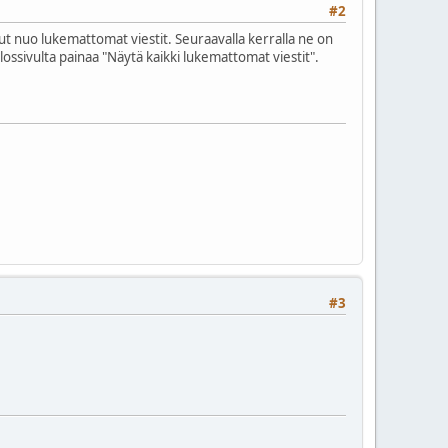
#2
anut nuo lukemattomat viestit. Seuraavalla kerralla ne on
tulossivulta painaa "Näytä kaikki lukemattomat viestit".
#3