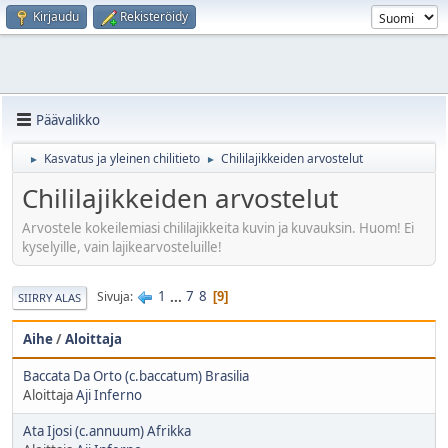
Kirjaudu
Rekisteröidy
Päävalikko
Kasvatus ja yleinen chilitieto
Chililajikkeiden arvostelut
►
►
Chililajikkeiden arvostelut
Arvostele kokeilemiasi chililajikkeita kuvin ja kuvauksin. Huom! Ei
kyselyille, vain lajikearvosteluille!
1
...
7
8
Sivuja
9
SIIRRY ALAS
Aihe
/
Aloittaja
Baccata Da Orto (c.baccatum) Brasilia
Aloittaja
Aji Inferno
Ata Ijosi (c.annuum) Afrikka