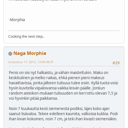
-Morphia
Cooking the next step..
Naga Morphia
toukokuu 17, 2012, 13:49:48 IP
#29
Penis on siis nyt halkaistu, ja vähän maisteltukin. Maku on
keskitulinen ja melko raikas, ehkä pienen pieni makeus
havaittavissa, jonka jälkeen tulisuus tulee esiin. Kyllä tuota voisi
hyvin kuvitella viipaloivansa vaikka leivän päälle. Jonkun
random asteikon mukaan tulisuuden on kerrottu olevan 7,5 ja
voi hyvinkin pitää paikkansa.
Noin 7 kuukautta kesti siemenestä podiksi, läjes koko ajan
saanut lisävaloa. Tekee edelleen kauniita, valkoisia kukkia. Podi
ihan kivan kokoinen, noin 7 cm, ja teki ihan kivasti siemeniäkin.