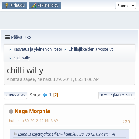
Kirjaudu
Rekisteröidy
Päävalikko
Kasvatus ja yleinen chilitieto
Chililajikkeiden arvostelut
►
►
chilli willy
►
chilli willy
Aloittaja aapee, heinäkuu 29, 2011, 06:34:06 AP
1
Sivuja
2
SIIRRY ALAS
KÄYTTÄJÄN TOIMET
Naga Morphia
huhtikuu 30, 2012, 10:16:13 AP
#20
Lainaus käyttäjältä: Lillen - huhtikuu 30, 2012, 09:49:11 AP