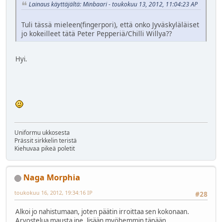
Lainaus käyttäjältä: Minbaari - toukokuu 13, 2012, 11:04:23 AP
Tuli tässä mieleen(fingerpori), että onko Jyväskyläläiset
jo kokeilleet tätä Peter Pepperiä/Chilli Willya??
Hyi.
Uniformu ukkosesta
Prässit sirkkelin teristä
Kiehuvaa pikeä poletit
Naga Morphia
toukokuu 16, 2012, 19:34:16 IP
#28
Alkoi jo nahistumaan, joten päätin irroittaa sen kokonaan.
Arvostelua mausta jne. lisään myöhemmin tänään.