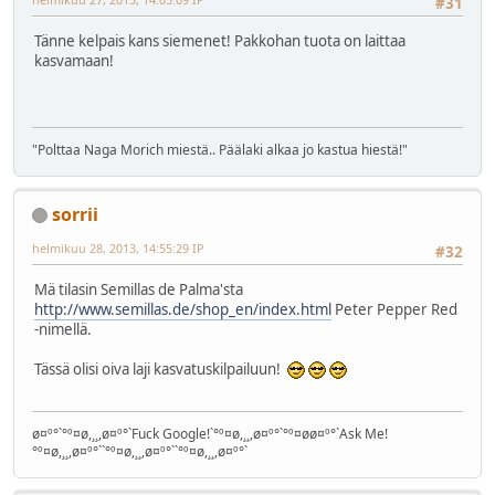
#31
Tänne kelpais kans siemenet! Pakkohan tuota on laittaa
kasvamaan!
"Polttaa Naga Morich miestä.. Päälaki alkaa jo kastua hiestä!"
sorrii
helmikuu 28, 2013, 14:55:29 IP
#32
Mä tilasin Semillas de Palma'sta
http://www.semillas.de/shop_en/index.html
Peter Pepper Red
-nimellä.
Tässä olisi oiva laji kasvatuskilpailuun!
ø¤º°`°º¤ø,¸¸,ø¤º°`Fuck Google!`°º¤ø,¸¸,ø¤º°`°º¤øø¤º°`Ask Me!
°º¤ø,¸¸,ø¤º°``°º¤ø,¸¸,ø¤º°``°º¤ø,¸¸,ø¤º°`