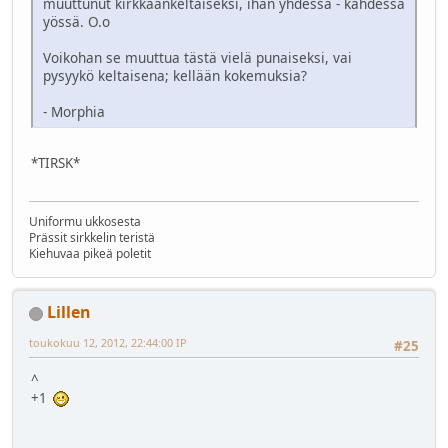
muuttunut kirkkaankeltaiseksi, ihan yhdessä - kahdessa
yössä. O.o
Voikohan se muuttua tästä vielä punaiseksi, vai
pysyykö keltaisena; kellään kokemuksia?
- Morphia
*TIRSK*
Uniformu ukkosesta
Prässit sirkkelin teristä
Kiehuvaa pikeä poletit
Lillen
toukokuu 12, 2012, 22:44:00 IP
#25
^
+1