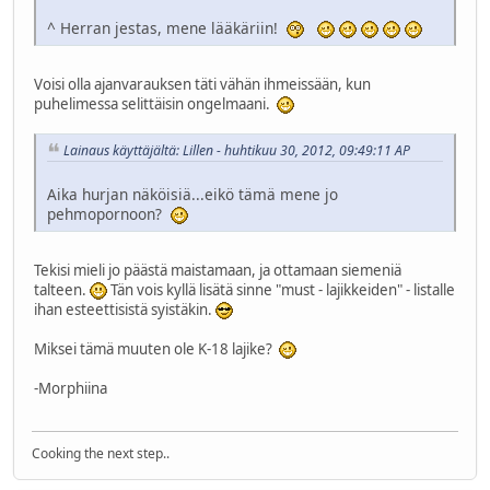
^ Herran jestas, mene lääkäriin!
Voisi olla ajanvarauksen täti vähän ihmeissään, kun
puhelimessa selittäisin ongelmaani.
Lainaus käyttäjältä: Lillen - huhtikuu 30, 2012, 09:49:11 AP
Aika hurjan näköisiä...eikö tämä mene jo
pehmopornoon?
Tekisi mieli jo päästä maistamaan, ja ottamaan siemeniä
talteen.
Tän vois kyllä lisätä sinne "must - lajikkeiden" - listalle
ihan esteettisistä syistäkin.
Miksei tämä muuten ole K-18 lajike?
-Morphiina
Cooking the next step..