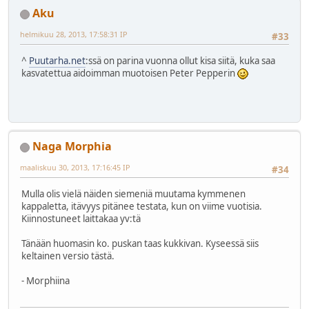
Aku
helmikuu 28, 2013, 17:58:31 IP
#33
^
Puutarha.net
:ssä on parina vuonna ollut kisa siitä, kuka saa
kasvatettua aidoimman muotoisen Peter Pepperin
Naga Morphia
maaliskuu 30, 2013, 17:16:45 IP
#34
Mulla olis vielä näiden siemeniä muutama kymmenen
kappaletta, itävyys pitänee testata, kun on viime vuotisia.
Kiinnostuneet laittakaa yv:tä
Tänään huomasin ko. puskan taas kukkivan. Kyseessä siis
keltainen versio tästä.
- Morphiina