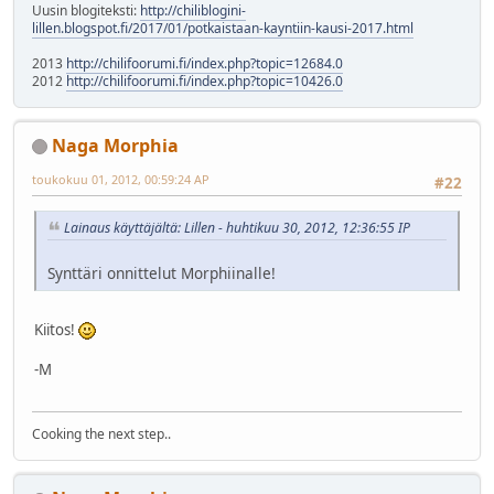
Uusin blogiteksti:
http://chiliblogini-
lillen.blogspot.fi/2017/01/potkaistaan-kayntiin-kausi-2017.html
2013
http://chilifoorumi.fi/index.php?topic=12684.0
2012
http://chilifoorumi.fi/index.php?topic=10426.0
Naga Morphia
toukokuu 01, 2012, 00:59:24 AP
#22
Lainaus käyttäjältä: Lillen - huhtikuu 30, 2012, 12:36:55 IP
Synttäri onnittelut Morphiinalle!
Kiitos!
-M
Cooking the next step..