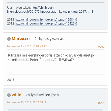
Uusin blogiteksti:
http://chiliblogini-
lillen.blogspot.fi/2017/01/potkaistaan-kayntiin-kausi-2017.html
2013
http://chilifoorumi.fi/index.php?topic=12684.0
2012
http://chilifoorumi.fi/index.php?topic=10426.0
Minbaari
Chiliyhdistyksen jäsen
toukokuu 13, 2012, 11:04:23 AP
#26
Tuli tässä mieleen(fingerpori), että onko Jyväskyläläiset jo
kokeilleet tätä Peter Pepperiä/Chilli Willya??
#816
wille
Chiliyhdistyksen jäsen
toukokuu 13, 2012, 20:28:34 IP
#27