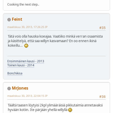
Cooking the next step..
Feint
maaliskuu 30, 2013, 17:26:25 IP
#35
Tätä vois olla hauska koeajaa. Vaatiiko minkä verran osaamista
ja käsittelyä, että saa willyn kasvamaan? En oo ennen ikinä
kokeillu...
Ensimmäinen kausi - 2013
Toinen kausi - 2014
Bonchikisa
MrJones
maaliskuu 30, 2013, 22:04:15 IP
#36
Täältä taasen löytyisi 2kpl ylimääräisiä pikkutaimia annetavaksi
hyvään kotiin. Ite pärjään yhellä willyllä