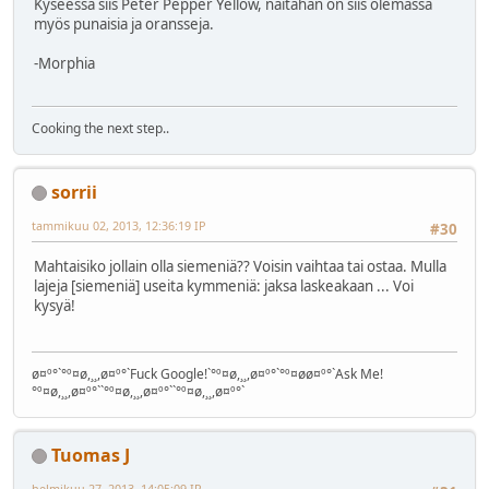
Kyseessä siis Peter Pepper Yellow, näitähän on siis olemassa
myös punaisia ja oransseja.
-Morphia
Cooking the next step..
sorrii
tammikuu 02, 2013, 12:36:19 IP
#30
Mahtaisiko jollain olla siemeniä?? Voisin vaihtaa tai ostaa. Mulla
lajeja [siemeniä] useita kymmeniä: jaksa laskeakaan ... Voi
kysyä!
ø¤º°`°º¤ø,¸¸,ø¤º°`Fuck Google!`°º¤ø,¸¸,ø¤º°`°º¤øø¤º°`Ask Me!
°º¤ø,¸¸,ø¤º°``°º¤ø,¸¸,ø¤º°``°º¤ø,¸¸,ø¤º°`
Tuomas J
helmikuu 27, 2013, 14:05:09 IP