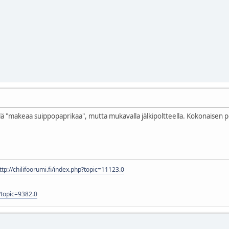
llä "makeaa suippopaprikaa", mutta mukavalla jälkipoltteella. Kokonaisen 
ttp://chilifoorumi.fi/index.php?topic=11123.0
p?topic=9382.0