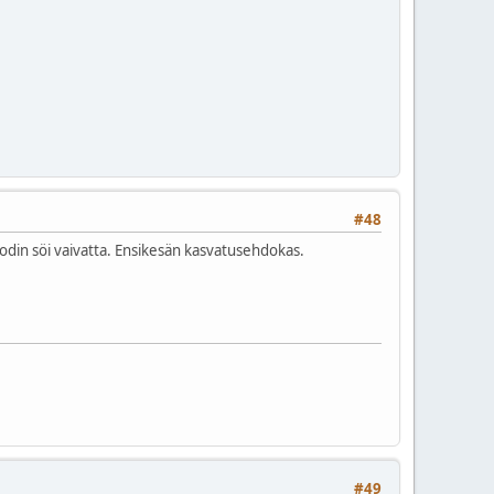
#48
podin söi vaivatta. Ensikesän kasvatusehdokas.
#49