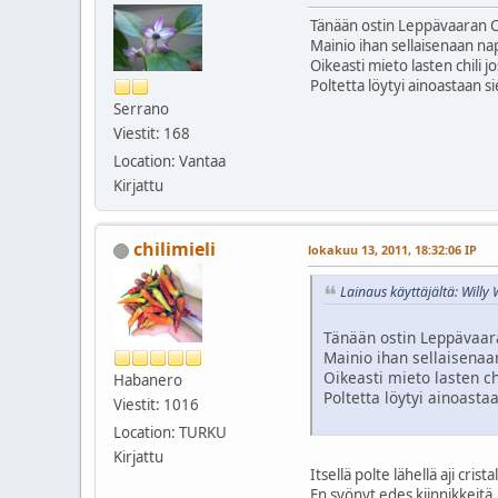
Tänään ostin Leppävaaran Cit
Mainio ihan sellaisenaan napo
Oikeasti mieto lasten chili 
Poltetta löytyi ainoastaan s
Serrano
Viestit: 168
Location: Vantaa
Kirjattu
chilimieli
lokakuu 13, 2011, 18:32:06 IP
Lainaus käyttäjältä: Willy
Tänään ostin Leppävaaran
Mainio ihan sellaisenaan
Oikeasti mieto lasten ch
Habanero
Poltetta löytyi ainoasta
Viestit: 1016
Location: TURKU
Kirjattu
Itsellä polte lähellä aji cri
En syönyt edes kiinnikkeitä