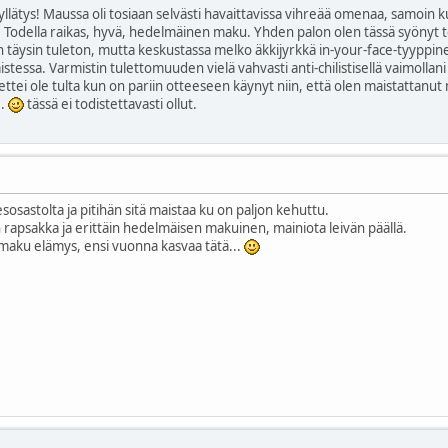
en yllätys! Maussa oli tosiaan selvästi havaittavissa vihreää omenaa, samoin 
Todella raikas, hyvä, hedelmäinen maku. Yhden palon olen tässä syönyt terä
en täysin tuleton, mutta keskustassa melko äkkijyrkkä in-your-face-tyyppi
stessa. Varmistin tulettomuuden vielä vahvasti anti-chilistisellä vaimollani j
ettei ole tulta kun on pariin otteeseen käynyt niin, että olen maistattanut 
..
tässä ei todistettavasti ollut.
esosastolta ja pitihän sitä maistaa ku on paljon kehuttu.
 rapsakka ja erittäin hedelmäisen makuinen, mainiota leivän päällä.
n maku elämys, ensi vuonna kasvaa tätä...