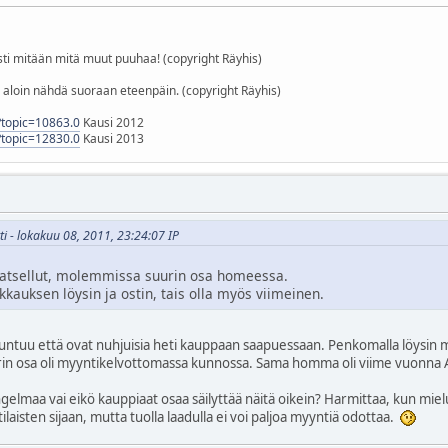
i mitään mitä muut puuhaa! (copyright Räyhis)
tä aloin nähdä suoraan eteenpäin. (copyright Räyhis)
p?topic=10863.0
Kausi 2012
p?topic=12830.0
Kausi 2013
tti - lokakuu 08, 2011, 23:24:07 IP
katsellut, molemmissa suurin osa homeessa.
uksen löysin ja ostin, tais olla myös viimeinen.
tuntuu että ovat nuhjuisia heti kauppaan saapuessaan. Penkomalla löysin 
urin osa oli myyntikelvottomassa kunnossa. Sama homma oli viime vuonna Aj
gelmaa vai eikö kauppiaat osaa säilyttää näitä oikein? Harmittaa, kun mi
laisten sijaan, mutta tuolla laadulla ei voi paljoa myyntiä odottaa.