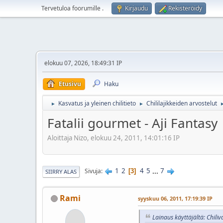
Tervetuloa foorumille
.
Kirjaudu
Rekisteröidy
elokuu 07, 2026, 18:49:31 IP
Etusivu
Haku
Kasvatus ja yleinen chilitieto
Chililajikkeiden arvostelut
►
►
Fatalii gourmet - Aji Fantasy
Aloittaja Nizo, elokuu 24, 2011, 14:01:16 IP
1
2
4
5
...
7
Sivuja
3
SIIRRY ALAS
Rami
syyskuu 06, 2011, 17:19:39 IP
Lainaus käyttäjältä: Chiliv