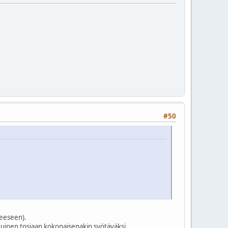
#50
tteeseen).
kuinen tosiaan kokonaisenakin syötäväksi.