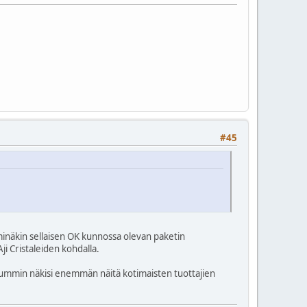
#45
minäkin sellaisen OK kunnossa olevan paketin
i Cristaleiden kohdalla.
elummin näkisi enemmän näitä kotimaisten tuottajien