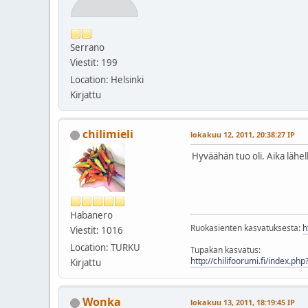
Serrano
Viestit: 199
Location: Helsinki
Kirjattu
chilimieli
lokakuu 12, 2011, 20:38:27 IP
Hyväähän tuo oli. Aika lähe
Habanero
Ruokasienten kasvatuksesta:
h
Viestit: 1016
Location: TURKU
Tupakan kasvatus:
http://chilifoorumi.fi/index.ph
Kirjattu
Wonka
lokakuu 13, 2011, 18:19:45 IP