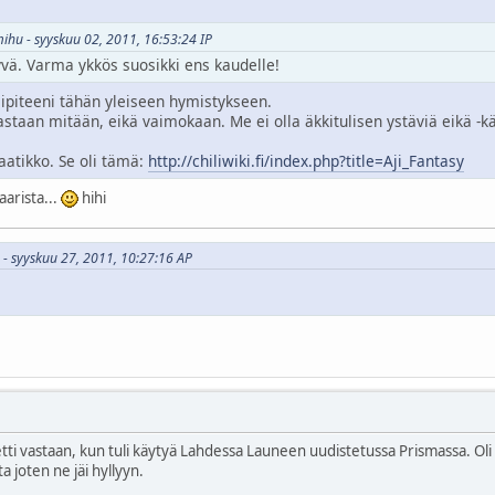
mihu - syyskuu 02, 2011, 16:53:24 IP
yvä. Varma ykkös suosikki ens kaudelle!
lipiteeni tähän yleiseen hymistykseen.
staan mitään, eikä vaimokaan. Me ei olla äkkitulisen ystäviä eikä -k
aatikko. Se oli tämä:
http://chiliwiki.fi/index.php?title=Aji_Fantasy
aarista...
hihi
s - syyskuu 27, 2011, 10:27:16 AP
tti vastaan, kun tuli käytyä Lahdessa Launeen uudistetussa Prismassa. Oli m
ta joten ne jäi hyllyyn.