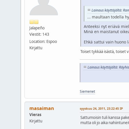
Lainaus käyttäjältä: Ra
... maultaan todella h
Anteeksi nyt eriävä mie
Jalapeño
Minä en maistanut oikea
Viestit: 143
Location: Espoo
Ehkä sattui vain huono l
Kirjattu
Toiset tykkää isästä, toiset v
Lainaus käyttäjältä: Räyhi
Siemenet
masaiman
syyskuu 24, 2011, 23:22:45 IP
Vieras
Sattumoisin tuli kanssa pake
Kirjattu
mutta oli jo aika nahiintunei