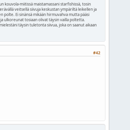
kun kouvola-miitissä maistamassani starfishissä, tosin
vällä veitsellä siivuja keskustan ympäriltä leikellen ja
nen polte. Ei sinänsä mikään hirmuvahva mutta pääsi
a ulkoreunat tosiaan olivat täysin vailla poltetta.
mielestäni täysin tuletonta siivua, joka on saanut aikaan
#42