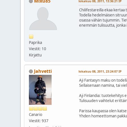
Mixu85
lokakuu 08, 2011, 13:36:21 IP
Chilifestareilla ekaa kertaa 
Todella hedelmäisen sitruuna
osassa vähän tujummin. Tieten
enemmän tulisuutta, jonka its
Paprika
Viestit: 10
Kirjattu
Jahvetti
lokakuu 08, 2011, 23:24:07 IP
Aji Fantasyn maku on todell
Sellaisenaan namina, tai vie
Aji Finlandia: tuotekehitys
Tulisuuden vaihtelut erittäi
Parissa kaupassa olen kats
Canario
Yhden homeettoman pakkauks
Viestit: 937