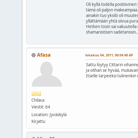
Oli kyllä todella positiivin
tämä oli paljon makeampaa. 
ainakin tuo yksilö oli muut
yllättämään yhtä siivua purai
Hetken tosin sai vakuutella 
shamanistisen sadetanssin.
Afasa
lokakuu 04, 2011, 00:04:48 AP
Sattu löytyy Cittarin vihann
Ja olihan se hyvää, mukavan
Itselle tarpeeksi tulinenki
Chilaca
Viestit: 64
Location: Jyväskylä
Kirjattu