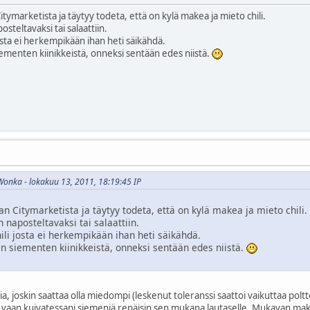
ymarketista ja täytyy todeta, että on kylä makea ja mieto chili.
steltavaksi tai salaattiin.
josta ei herkempikään ihan heti säikähdä.
iementen kiinikkeistä, onneksi sentään edes niistä.
 Wonka - lokakuu 13, 2011, 18:19:45 IP
 Citymarketista ja täytyy todeta, että on kylä makea ja mieto chili.
 naposteltavaksi tai salaattiin.
ili josta ei herkempikään ihan heti säikähdä.
an siementen kiinikkeistä, onneksi sentään edes niistä.
stalia, joskin saattaa olla miedompi (leskenut toleranssi saattoi vaikuttaa pol
, vaan kuivatessani siemeniä repäisin sen mukana lautaselle. Mukavan ma