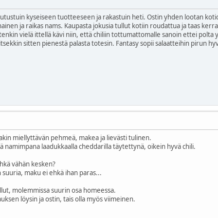
tutustuin kyseiseen tuotteeseen ja rakastuin heti. Ostin yhden lootan kotio j
inen ja raikas nams. Kaupasta jokusia tullut kotiin roudattua ja taas kerra
kin vielä ittellä kävi niin, että chiliin tottumattomalle sanoin ettei polta y
ekkin sitten pienestä palasta totesin. Fantasy sopii salaatteihin pirun hyvin
akin miellyttävän pehmeä, makea ja lievästi tulinen.
lä namimpana laadukkaalla cheddarilla täytettynä, oikein hyvä chili.
 ehkä vähän kesken?
n suuria, maku ei ehkä ihan paras...
ellut, molemmissa suurin osa homeessa.
en löysin ja ostin, tais olla myös viimeinen.