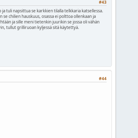
#43
a tuli napsittua se karkkien tilalla telkkaria katsellessa.
n se chilien hauskuus, osassa ei polttoa ollenkaan ja
htään ja sille meni tietenkin juurikin se jossa oli vähän
, tullut grilliruoan kyljessä sitä käytettyä.
#44