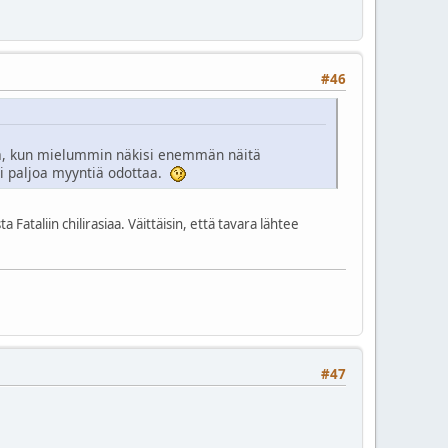
#46
taa, kun mielummin näkisi enemmän näitä
voi paljoa myyntiä odottaa.
taliin chilirasiaa. Väittäisin, että tavara lähtee
#47