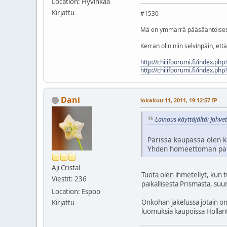
Location: Hyvinkää
Kirjattu
#1530
Mä en ymmärrä pääsääntöisest
Kerran olin niin selvinpäin, et
http://chilifoorumi.fi/index.ph
http://chilifoorumi.fi/index.ph
Dani
lokakuu 11, 2011, 19:12:57 IP
Lainaus käyttäjältä: Jahve
Parissa kaupassa olen 
Yhden homeettoman pakka
Aji Cristal
Tuota olen ihmetellyt, kun 
Viestit: 236
paikallisesta Prismasta, su
Location: Espoo
Onkohan jakelussa jotain on
Kirjattu
luomuksia kaupoissa Hollanti