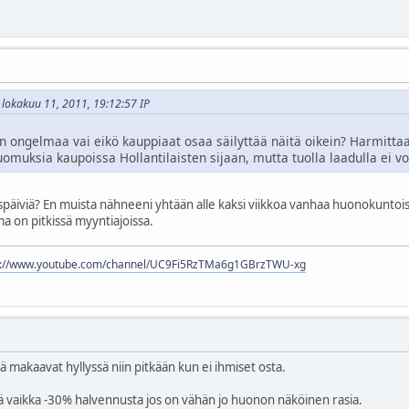
- lokakuu 11, 2011, 19:12:57 IP
n ongelmaa vai eikö kauppiaat osaa säilyttää näitä oikein? Harmit
uomuksia kaupoissa Hollantilaisten sijaan, mutta tuolla laadulla ei 
iviä? En muista nähneeni yhtään alle kaksi viikkoa vanhaa huonokuntoista Fa
ma on pitkissä myyntiajoissa.
s://www.youtube.com/channel/UC9Fi5RzTMa6g1GBrzTWU-xg
tä makaavat hyllyssä niin pitkään kun ei ihmiset osta.
ää vaikka -30% halvennusta jos on vähän jo huonon näköinen rasia.