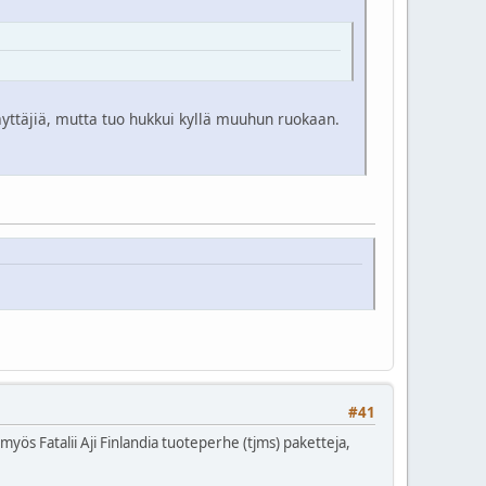
äyttäjiä, mutta tuo hukkui kyllä muuhun ruokaan.
#41
yös Fatalii Aji Finlandia tuoteperhe (tjms) paketteja,