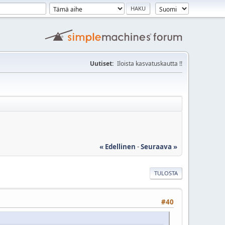
Uutiset:
Iloista kasvatuskautta !!
« Edellinen
-
Seuraava »
TULOSTA
#40