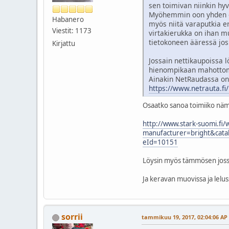
sen toimivan niinkin hyv
Myöhemmin oon yhden ost
Habanero
myös niitä varaputkia er
Viestit: 1173
virtakierukka on ihan m
tietokoneen ääressä josk
Kirjattu
Jossain nettikaupoissa l
hienompikaan mahottom
Ainakin NetRaudassa on
https://www.netrauta.fi
Osaatko sanoa toimiiko nä
http://www.stark-suomi.fi/
manufacturer=bright&cat
eId=10151
Löysin myös tämmösen jossa 
Ja keravan muovissa ja leluss
sorrii
tammikuu 19, 2017, 02:04:06 AP