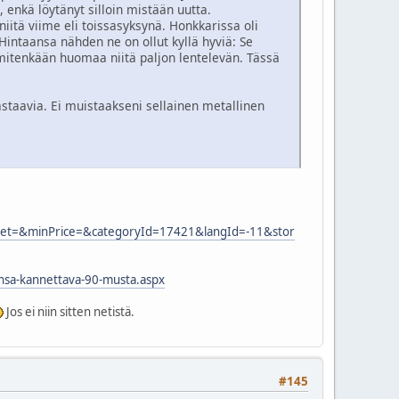
 enkä löytänyt silloin mistään uutta.
tä viime eli toissasyksynä. Honkkarissa oli
 Hintaansa nähden ne on ollut kyllä hyviä: Se
mitenkään huomaa niitä paljon lentelevän. Tässä
 vastaavia. Ei muistaakseni sellainen metallinen
cet=&minPrice=&categoryId=17421&langId=-11&stor
nsa-kannettava-90-musta.aspx
Jos ei niin sitten netistä.
#145