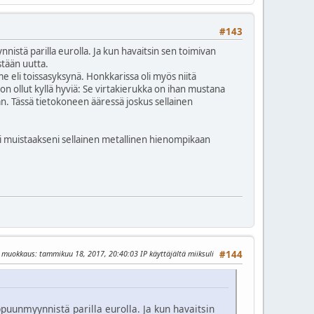
#143
istä parilla eurolla. Ja kun havaitsin sen toimivan
stään uutta.
eli toissasyksynä. Honkkarissa oli myös niitä
on ollut kyllä hyviä: Se virtakierukka on ihan mustana
n. Tässä tietokoneen ääressä joskus sellainen
a. Ei muistaakseni sellainen metallinen hienompikaan
n muokkaus
: tammikuu 18, 2017, 20:40:03 IP käyttäjältä miiksuli
#144
puunmyynnistä parilla eurolla. Ja kun havaitsin