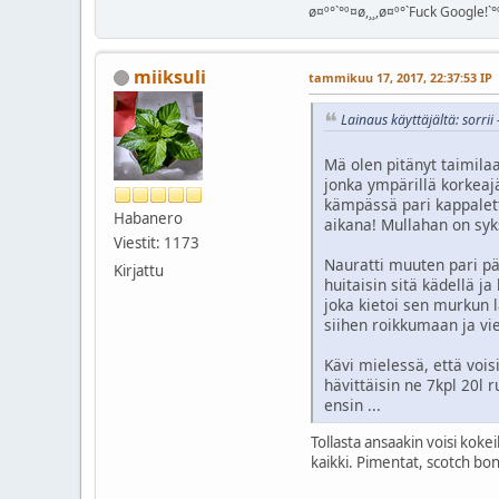
ø¤º°`°º¤ø,¸¸,ø¤º°`Fuck Google!`°º
miiksuli
tammikuu 17, 2017, 22:37:53 IP
Lainaus käyttäjältä: sorri
Mä olen pitänyt taimilaa
jonka ympärillä korkeajä
kämpässä pari kappalett
Habanero
aikana! Mullahan on syks
Viestit: 1173
Nauratti muuten pari päi
Kirjattu
huitaisin sitä kädellä j
joka kietoi sen murkun l
siihen roikkumaan ja vi
Kävi mielessä, että voi
hävittäisin ne 7kpl 20l 
ensin ...
Tollasta ansaakin voisi koke
kaikki. Pimentat, scotch bonn