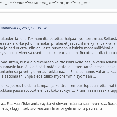
¤ø,¸¸,ø¤º°`°º¤øø¤º°`Ask Me!°º¤ø,¸¸,ø¤º°``°º¤ø,¸¸,ø¤º°``°º¤ø,¸¸,ø¤º°`
i - tammikuu 17, 2017, 12:23:15 IP
tikoiden lähellä Tokmannilta ostettua halpaa hyönteisansaa: Sellaista 
nnitekierukka johon nämäkin pirulaiset jäävät, ihme kyllä, vaikka lank
a jo pari vuotta, niin on vasta huomannut kuinka monennäköistä elu
yisin ollut yleensä useita isoja ruukkuja esim. Rocotoja, jotka tuotu
vää sitten, kun aloin tekemään keittiössäni voileipää ja vedin leikku
a huomasin kun jäi vielä sätkimään lattialle. Sitten katsellessani las
ankoihinsa ja veti ylemmäs roikkumaan!! Siinä se hämis vähän aikaa v
elä sätkimään. Enpä tiedä tuliko myöhemmin syömään ...
si ehkä joskus hoidella kämpän ja keittiön remotin loppuun, että ma
ruukkuja joissa rocotot elelivät koko syksyn ... Pitäisi vaan raaskia t
illa... Eipä vaan Tokmanilla näyttänyt olevan mitään ansaa myynnissä. Rocoto
etit ja big jim selvisi oikeastaan ilman ongelmia noilta pirulaisilta.