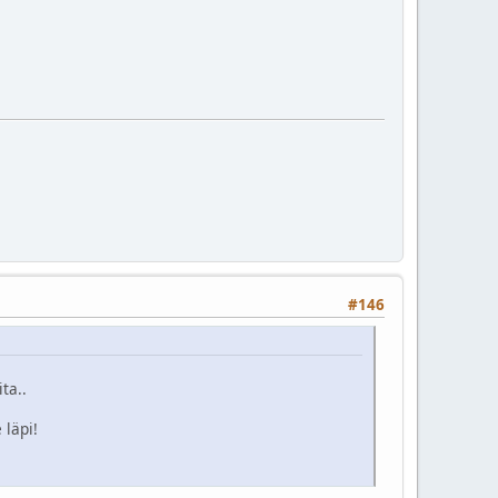
#146
ta..
 läpi!