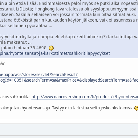
in aloin etsiä lisää. Ensimmäisestä paloi myös se putki aika nopeasti,
anut LiDListä; Hongkong tavaratalossa oli syysloppuunmyynnissä nii
ikseen. Säkällä sellaiseen voi jossain törmätä kun pitää silmät auki.
ustana ötököistä parin kuukauden käytön jälkeen, vaik ei asunnossa 
us sellainen pyörähtää ...
öytyi sitten kyllä järeämpiä eli ehkäpä keittiöihinkin(?) tarkoitettuja
ia maksanut ...
 jotain hintaan 35-469€
/piha/hyonteisansat-ja-karkottimet/sahkoritilapyydykset
mä?
webapp/wcs/stores/servlet/SearchResult?
alogId=10051&searchTerm=sa&maxPrice=&displayedSearchTerm=sa&fa
siis sähköritilä:
http://www.dancovershop.com/fi/product/x/hyoenteisa
akin jotain hyönteisansoja. Täytyy eka tarkistaa sieltä josko olis toimivia