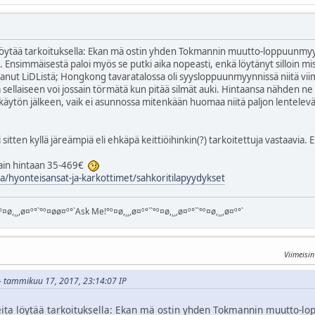
 löytää tarkoituksella: Ekan mä ostin yhden Tokmannin muutto-loppuunmyynn
ää. Ensimmäisestä paloi myös se putki aika nopeasti, enkä löytänyt silloin mi
t LiDListä; Hongkong tavaratalossa oli syysloppuunmyynnissä niitä viime 
 sellaiseen voi jossain törmätä kun pitää silmät auki. Hintaansa nähden ne 
äytön jälkeen, vaik ei asunnossa mitenkään huomaa niitä paljon lentelevä
i sitten kyllä järeämpiä eli ehkäpä keittiöihinkin(?) tarkoitettuja vastaavi
tain hintaan 35-469€
ha/hyonteisansat-ja-karkottimet/sahkoritilapyydykset
¤ø,¸¸,ø¤º°`°º¤øø¤º°`Ask Me!°º¤ø,¸¸,ø¤º°``°º¤ø,¸¸,ø¤º°``°º¤ø,¸¸,ø¤º°`
Viimeisi
i - tammikuu 17, 2017, 23:14:07 IP
eita löytää tarkoituksella: Ekan mä ostin yhden Tokmannin muutto-lop