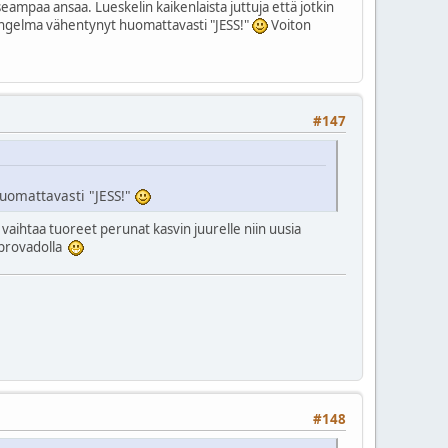
useampaa ansaa. Lueskelin kaikenlaista juttuja että jotkin
n ongelma vähentynyt huomattavasti "JESS!"
Voiton
#147
huomattavasti "JESS!"
ihtaa tuoreet perunat kasvin juurelle niin uusia
a provadolla
#148