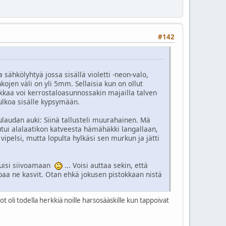
#142
sähkölyhtyä jossa sisällä violetti -neon-valo,
ojen väli on yli 5mm. Sellaisia kun on ollut
kkaa voi kerrostaloasunnossakin majailla talven
 ulkoa sisälle kypsymään.
ulaudan auki: Siinä tallusteli muurahainen. Mä
keutui alalaatikon katveesta hämähäkki langallaan,
ipelsi, mutta lopulta hylkäsi sen murkun ja jätti
htuisi siivoamaan
... Voisi auttaa sekin, että
appaa ne kasvit. Otan ehkä jokusen pistokkaan nistä
t oli todella herkkiä noille harsosääskille kun tappoivat