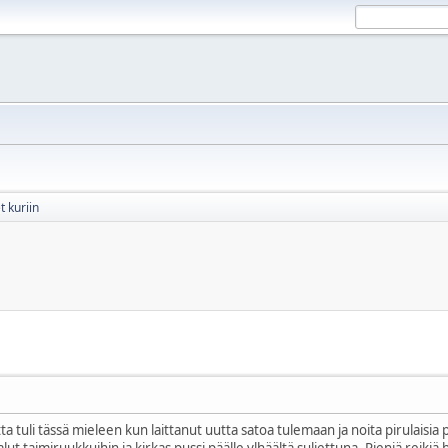
 kuriin
tta tuli tässä mieleen kun laittanut uutta satoa tulemaan ja noita pirulaisi
alut taimiruukkuihin ja kirkas pussi päälle ylhäältä suljettuna. Pieniä reik