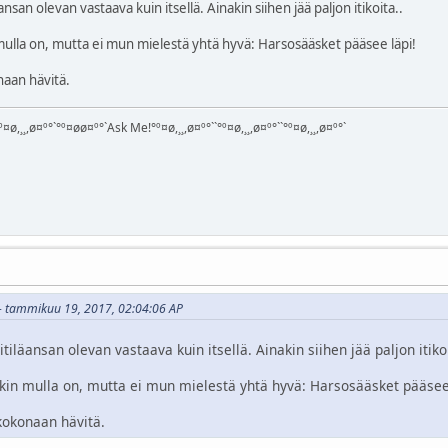
ansan olevan vastaava kuin itsellä. Ainakin siihen jää paljon itikoita..
 mulla on, mutta ei mun mielestä yhtä hyvä: Harsosääsket pääsee läpi!
naan hävitä.
¤ø,¸¸,ø¤º°`°º¤øø¤º°`Ask Me!°º¤ø,¸¸,ø¤º°``°º¤ø,¸¸,ø¤º°``°º¤ø,¸¸,ø¤º°`
i - tammikuu 19, 2017, 02:04:06 AP
tiläansan olevan vastaava kuin itsellä. Ainakin siihen jää paljon itikoi
ikin mulla on, mutta ei mun mielestä yhtä hyvä: Harsosääsket pääsee
kokonaan hävitä.