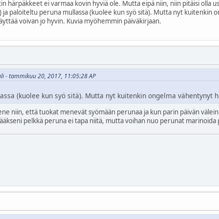
tin härpäkkeet ei varmaa kovin hyviä ole. Mutta eipä niin, niin pitäisi olla 
n) ja paloiteltu peruna mullassa (kuolee kun syö sitä). Mutta nyt kuitenki
näyttää voivan jo hyvin. Kuvia myöhemmin päiväkirjaan.
uli - tammikuu 20, 2017, 11:05:28 AP
llassa (kuolee kun syö sitä). Mutta nyt kuitenkin ongelma vähentynyt 
 niin, että tuokat menevät syömään perunaa ja kun parin päivän välein va
 Tietääkseni pelkkä peruna ei tapa niitä, mutta voihan nuo perunat marinoid