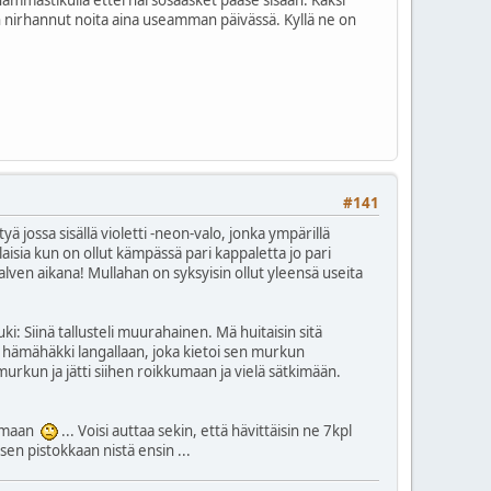
in nirhannut noita aina useamman päivässä. Kyllä ne on
#141
ä jossa sisällä violetti -neon-valo, jonka ympärillä
aisia kun on ollut kämpässä pari kappaletta jo pari
ven aikana! Mullahan on syksyisin ollut yleensä useita
i: Siinä tallusteli muurahainen. Mä huitaisin sitä
sta hämähäkki langallaan, joka kietoi sen murkun
murkun ja jätti siihen roikkumaan ja vielä sätkimään.
voamaan
... Voisi auttaa sekin, että hävittäisin ne 7kpl
sen pistokkaan nistä ensin ...