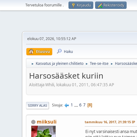
Tervetuloa foorumille
.
Kirjaudu
Rekisteröidy
elokuu 07, 2026, 10:55:12 AP
Etusivu
Haku
Kasvatus ja yleinen chilitieto
Tee-se-itse
Harsosääsket
►
►
►
Harsosääsket kuriin
Aloittaja Whili, lokakuu 01, 2011, 06:47:35 AP
1
...
6
7
Sivuja
8
SIIRRY ALAS
miiksuli
tammikuu 16, 2017, 21:39:15 IP
Ei nyt varsinaisesti ansa mu
niin että laittaa nuo taimen 