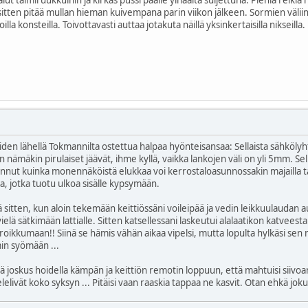
ja sitten pitää mullan hieman kuivempana parin viikon jälkeen. Sormien väli
a konsteilla. Toivottavasti auttaa jotakuta näillä yksinkertaisilla nikseilla.
iden lähellä Tokmannilta ostettua halpaa hyönteisansaa: Sellaista sähkölyhty
nämäkin pirulaiset jäävät, ihme kyllä, vaikka lankojen väli on yli 5mm. Sell
nnut kuinka monennäköistä elukkaa voi kerrostaloasunnossakin majailla tal
a, jotka tuotu ulkoa sisälle kypsymään.
sitten, kun aloin tekemään keittiössäni voileipää ja vedin leikkuulaudan auk
vielä sätkimään lattialle. Sitten katsellessani laskeutui alalaatikon katvee
roikkumaan!! Siinä se hämis vähän aikaa vipelsi, mutta lopulta hylkäsi sen 
in syömään ...
hkä joskus hoidella kämpän ja keittiön remotin loppuun, että mahtuisi sii
lelivät koko syksyn ... Pitäisi vaan raaskia tappaa ne kasvit. Otan ehkä joku