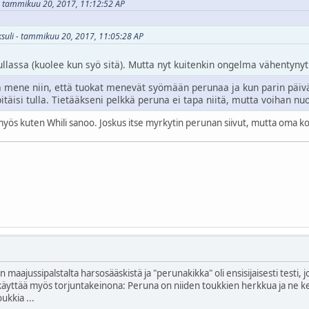
i - tammikuu 20, 2017, 11:12:52 AP
iksuli - tammikuu 20, 2017, 11:05:28 AP
ullassa (kuolee kun syö sitä). Mutta nyt kuitenkin ongelma vähentyny
ene niin, että tuokat menevät syömään perunaa ja kun parin päivän
 pitäisi tulla. Tietääkseni pelkkä peruna ei tapa niitä, mutta voihan
ös kuten Whili sanoo. Joskus itse myrkytin perunan siivut, mutta oma kok
in maajussipalstalta harsosääskistä ja "perunakikka" oli ensisijaisesti testi
 käyttää myös torjuntakeinona: Peruna on niiden toukkien herkkua ja ne k
ukkia ...