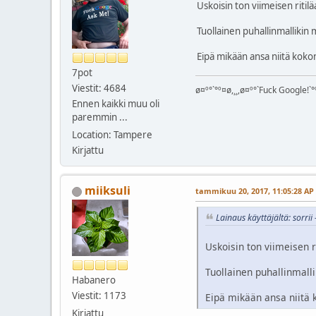
Uskoisin ton viimeisen ritilä
Tuollainen puhallinmallikin
Eipä mikään ansa niitä koko
7pot
Viestit: 4684
ø¤º°`°º¤ø,¸¸,ø¤º°`Fuck Google!`°º
Ennen kaikki muu oli
paremmin ...
Location: Tampere
Kirjattu
miiksuli
tammikuu 20, 2017, 11:05:28 AP
Lainaus käyttäjältä: sorri
Uskoisin ton viimeisen ri
Tuollainen puhallinmall
Habanero
Viestit: 1173
Eipä mikään ansa niitä 
Kirjattu