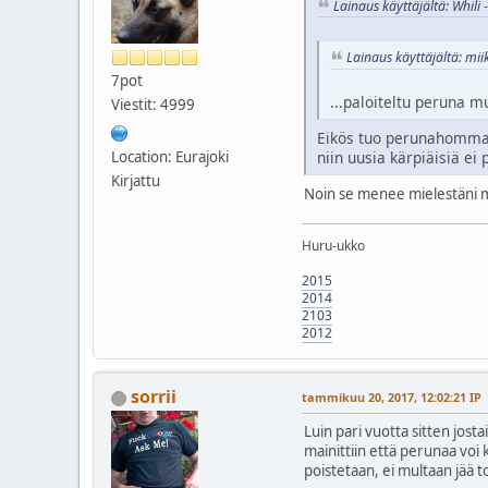
Lainaus käyttäjältä: Whil
Lainaus käyttäjältä: mi
7pot
...paloiteltu peruna m
Viestit: 4999
Eikös tuo perunahomma m
Location: Eurajoki
niin uusia kärpiäisiä ei
Kirjattu
Noin se menee mielestäni my
Huru-ukko
2015
2014
2103
2012
sorrii
tammikuu 20, 2017, 12:02:21 IP
Luin pari vuotta sitten josta
mainittiin että perunaa voi
poistetaan, ei multaan jää to