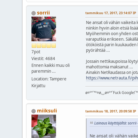
sorrii
tammikuu 17, 2017, 23:14:07 IP
Ne ansat oli vähän vaikeita
niinkin hyvin aloin etsiä lis
Myöhemmin oon yhden ostanu
varaputkia erikseen. Säkällä
ötököistä parin kuukauden k
pyörähtää ...
7pot
Viestit: 4684
Jossain nettikaupoissa löyty
Ennen kaikki muu oli
mahottomia maksanut ...
paremmin ...
Ainakin NetRaudassa on jo
https://www.netrauta.fi/pi
Location: Tampere
Kirjattu
ø¤º°`°º¤ø,¸¸,ø¤º°`Fuck Google!`°º
miiksuli
tammikuu 18, 2017, 20:09:58 IP
Lainaus käyttäjältä: sorri
Ne ansat oli vähän vaik