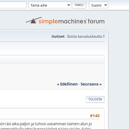
Uutiset:
Iloista kasvatuskautta !!
« Edellinen
-
Seuraava »
TULOSTA
#140
a pörräsi aika paljon ja tuhosi useamman taimen alun jo
iä hammastikulla ettei harsosääsket pääse sisään. Kaksi