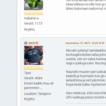
ekaa viikkoa voi olla noin 
lähes kokonaan kadonnut noill
Habanero
Viestit: 1173
Kirjattu
sorrii
tammikuu 17, 2017, 12:23:15 IP
Mä olen pitänyt taimilaatiko
korkeajännitekierukka johon 
vuotta, niin on vasta huoma
isoja ruukkuja esim. Rocotoj
Nauratti muuten pari päivää 
7pot
kädellä ja huomasin kun jäi 
Viestit: 4684
lankoihinsa ja veti ylemmäs 
Ennen kaikki muu oli
Enpä tiedä tuliko myöhemm
paremmin ...
Kävi mielessä, että voisi e
Location: Tampere
20l ruukkuja joissa rocotot e
Kirjattu