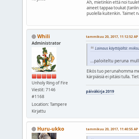
Ah, mietinkin että noi tuule
aineet tappaa toukat (tanli
puolella kuitenkin. Taimet 
Whili
tammikuu 20, 2017, 11:12:52 AP
Administrator
Lainaus käyttäjältä: miiks
...paloiteltu peruna mu
Eikös tuo perunahomma mene
kärpiäisiä ei pitäisi tulla.
Unholy Ring of Fire
Viestit: 7146
päiväkirja 2019
#1168
Location: Tampere
Kirjattu
Huru-ukko
tammikuu 20, 2017, 11:40:55 AP