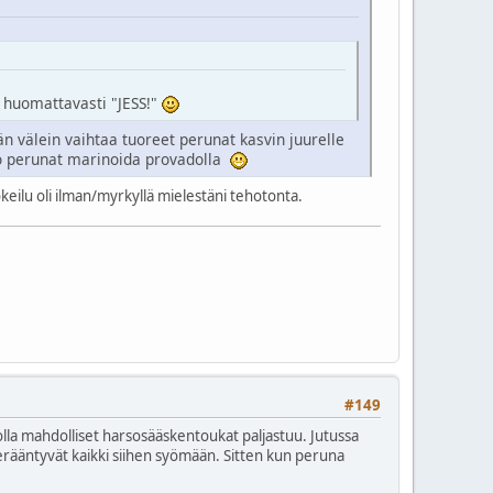
t huomattavasti "JESS!"
 välein vaihtaa tuoreet perunat kasvin juurelle
 nuo perunat marinoida provadolla
eilu oli ilman/myrkyllä mielestäni tehotonta.
#149
, jolla mahdolliset harsosääskentoukat paljastuu. Jutussa
erääntyvät kaikki siihen syömään. Sitten kun peruna