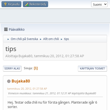
Kirjaudu
Rekisteröidy
Päävalikko
Om chili på Svenska
Allt om chili
tips
►
►
►
tips
Aloittaja Bujaka80, tammikuu 20, 2012, 01:27:58 AP
Sivuja
1
SIIRRY ALAS
KÄYTTÄJÄN TOIMET
Bujaka80
tammikuu 20, 2012, 01:27:58 AP
Viimeisin muokkaus
: tammikuu 21, 2012, 01:12:31 AP käyttäjältä Bujaka80
Hej. Testar odla chili nu för första gången. Planterade igår 6
sorter.