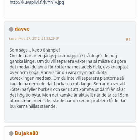
http://kuvapilvi.fi/k/YnTv.jpg
davve
tammikuu 27, 2012, 21:33:29 IP
#1
Som sägs... keep it simple!
Om det där är engångs plastmuggar (?) så duger de nog
ganska länge. Om du vill separera växterna så måste du göra
det medan du ännu får rötterna mestadels hela, dvs knappast
över 5cm höga. Annars får du vara grym och sköta
utvecklingen med sax. Om du inte vill separera plantorna så
kan du ha dem i de där burkarna rätt länge. Sen är du ser att
rötterna fyller burken och ser ut att komma ut därifrån så är
det hög tid byta. Men det kanske är aktuellt när de är ca 15cm
åtminstone, men i det skede har du redan problem få de där
burkarna hållas stående.
Bujaka80