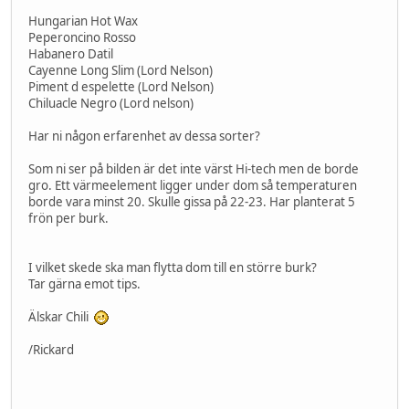
Hungarian Hot Wax
Peperoncino Rosso
Habanero Datil
Cayenne Long Slim (Lord Nelson)
Piment d espelette (Lord Nelson)
Chiluacle Negro (Lord nelson)
Har ni någon erfarenhet av dessa sorter?
Som ni ser på bilden är det inte värst Hi-tech men de borde
gro. Ett värmeelement ligger under dom så temperaturen
borde vara minst 20. Skulle gissa på 22-23. Har planterat 5
frön per burk.
I vilket skede ska man flytta dom till en större burk?
Tar gärna emot tips.
Älskar Chili
/Rickard