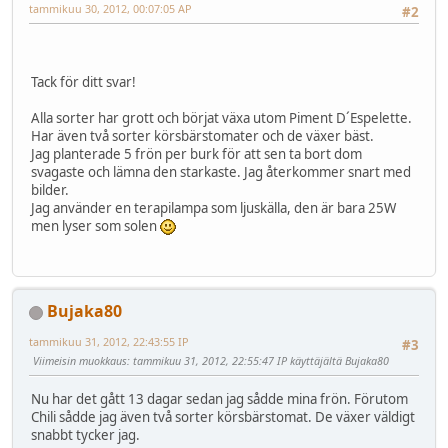
tammikuu 30, 2012, 00:07:05 AP
#2
Tack för ditt svar!
Alla sorter har grott och börjat växa utom Piment D´Espelette.
Har även två sorter körsbärstomater och de växer bäst.
Jag planterade 5 frön per burk för att sen ta bort dom
svagaste och lämna den starkaste. Jag återkommer snart med
bilder.
Jag använder en terapilampa som ljuskälla, den är bara 25W
men lyser som solen
Bujaka80
tammikuu 31, 2012, 22:43:55 IP
#3
Viimeisin muokkaus
: tammikuu 31, 2012, 22:55:47 IP käyttäjältä Bujaka80
Nu har det gått 13 dagar sedan jag sådde mina frön. Förutom
Chili sådde jag även två sorter körsbärstomat. De växer väldigt
snabbt tycker jag.