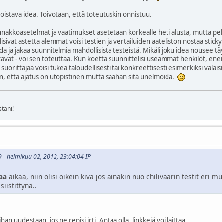
 loistava idea. Toivotaan, että toteutuskin onnistuu.
ennakkoasetelmat ja vaatimukset asetetaan korkealle heti alusta, mutta pel
olisivat astetta alemmat voisi testien ja vertailuiden aateliston nostaa stic
oida ja jakaa suunnitelmia mahdollisista testeistä. Mikäli joku idea nousee t
ittävät - voi sen toteuttaa. Kun koetta suunnittelisi useammat henkilöt, ene
uorittajaa voisi tukea taloudellisesti tai konkreettisesti esimerkiksi valaisi
, että ajatus on utopistinen mutta saahan sitä unelmoida.
stani!
9 - helmikuu 02, 2012, 23:04:04 IP
aa
aikaa, niin olisi oikein kiva jos ainakin nuo chilivaarin testit eri 
siistittynä..
ihan uudestaan, jos ne repisi irti. Antaa olla, linkkejä voi laittaa.