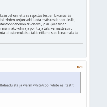
kään pahoin, että se rajoittaa testien lukumäärää
kyksi. Yhden ketjun voisi luoda myös testiehdotuksille,
äytäntöönpanonon arvoiseksi, joku - jolla siihen
mmän näkökulmia ja pointteja tulisi varmasti esiin.
nta tai asianmukaista taltiointikoneistoa lainaamalla tai
#28
multalaaduista ja warm white/cool white esl testit