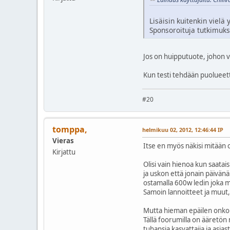
Lisäisin kuitenkin viel
Sponsoroituja tutkimuksia
Jos on huipputuote, johon v
Kun testi tehdään puolueett
#20
tomppa,
helmikuu 02, 2012, 12:46:44 IP
Vieras
Itse en myös näkisi mitään 
Kirjattu
Olisi vain hienoa kun saatai
ja uskon että jonain päivänä
ostamalla 600w ledin joka 
Samoin lannoitteet ja muut,
Mutta hieman epäilen onko nu
Tällä foorumilla on ääretön
tuhansia kasvattajia ja asias