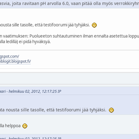
si kasvia, joita ravitaan pH arvolla 6.0, vaan pitää olla myös verrokkiry
usta sille tasolle, että testifoorumi jää tyhjäksi.
den vaatimuksen: Puolueeton suhtautuminen ilman ennalta asetettua lopputu
lla ledillä) ei pidä hyväksyä.
logspot.com/
liblogit.blogspot.fi/
vaari - helmikuu 02, 2012, 12:17:25 IP
a nousta sille tasolle, että testifoorumi jää tyhjäksi.
 olla helppoa
vaari - helmikuu 02, 2012, 12:17:25 IP