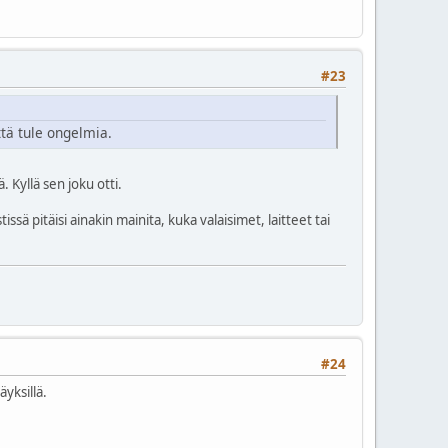
#23
ttä tule ongelmia.
. Kyllä sen joku otti.
ä pitäisi ainakin mainita, kuka valaisimet, laitteet tai
#24
yksillä.