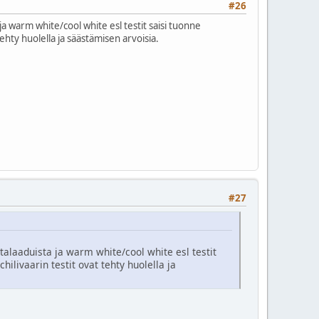
#26
a ja warm white/cool white esl testit saisi tuonne
tehty huolella ja säästämisen arvoisia.
#27
ultalaaduista ja warm white/cool white esl testit
hilivaarin testit ovat tehty huolella ja