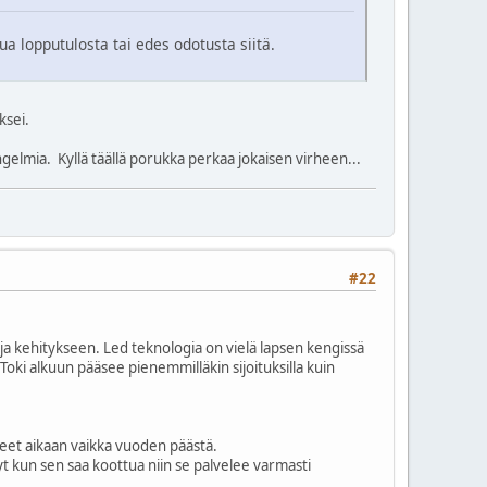
a lopputulosta tai edes odotusta siitä.
ksei.
gelmia. Kyllä täällä porukka perkaa jokaisen virheen...
#22
un ja kehitykseen. Led teknologia on vielä lapsen kengissä
Toki alkuun pääsee pienemmilläkin sijoituksilla kuin
nneet aikaan vaikka vuoden päästä.
t kun sen saa koottua niin se palvelee varmasti