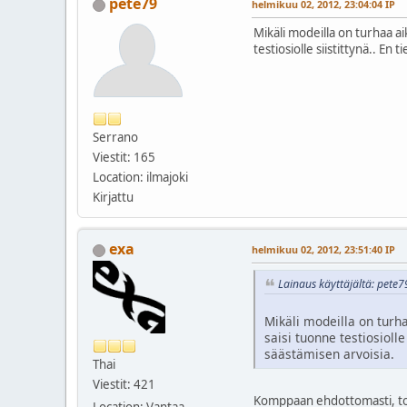
pete79
helmikuu 02, 2012, 23:04:04 IP
Mikäli modeilla on turhaa aik
testiosiolle siistittynä.. E
Serrano
Viestit: 165
Location: ilmajoki
Kirjattu
exa
helmikuu 02, 2012, 23:51:40 IP
Lainaus käyttäjältä: pete7
Mikäli modeilla on turhaa
saisi tuonne testiosioll
säästämisen arvoisia.
Thai
Viestit: 421
Komppaan ehdottomasti, tois