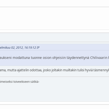
 helmikuu 02, 2012, 16:19:12 IP
aukseni modattuna tuonne osion ohjeisiin täydennettynä Chilivaarin hy
ama, mutta ajattelin odottaa, josko joltakin muiltakin tulisi hyviä täsmenny
iimeiseksi toiveekseen sätkiä-