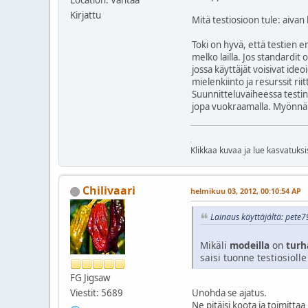
Location: Vantaa
Kirjattu
Mitä testiosioon tule: aivan
Toki on hyvä, että testien 
melko lailla. Jos standardit 
jossa käyttäjät voisivat ide
mielenkiinto ja resurssit ri
Suunnitteluvaiheessa testin s
jopa vuokraamalla. Myönnän
Klikkaa kuvaa ja lue kasvatuksi
Chilivaari
helmikuu 03, 2012, 00:10:54 AP
Lainaus käyttäjältä: pete7
Mikäli
modeilla
on
turh
saisi tuonne testiosiolle 
FG Jigsaw
Unohda se ajatus.
Viestit: 5689
Ne pitäisi koota ja toimittaa 