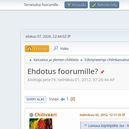
Tervetuloa foorumille
.
Kirjaudu
Rekisteröidy
elokuu 07, 2026, 22:44:02 IP
Etusivu
Haku
Kasvatus ja yleinen chilitieto
Edistyneempi chilinkasvatu
►
►
Ehdotus foorumille?
Aloittaja pete79, helmikuu 01, 2012, 07:28:44 AP
1
Sivuja
2
SIIRRY ALAS
Chilivaari
helmikuu 02, 2012, 12:17:25 IP
Lainaus käyttäjältä: tso -