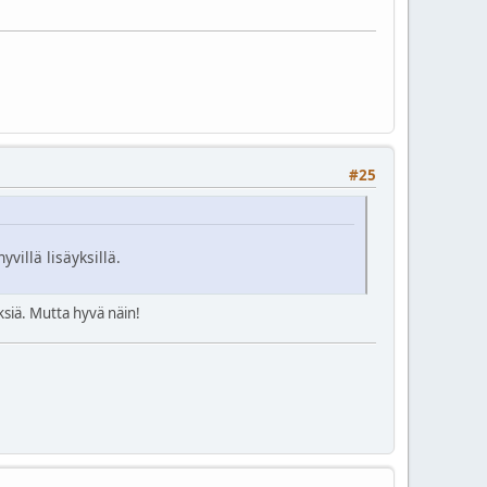
#25
villä lisäyksillä.
ksiä. Mutta hyvä näin!