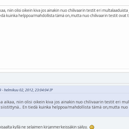
aa, niin olisi oikein kiva jos ainakin nuo chilivaarin testit eri multalaaduist
n tiedä kuinka helppoa/mahdollista tämä on,mutta nuo chilivaarin testit ovat 
9 - helmikuu 02, 2012, 23:04:04 IP
 aikaa, niin olisi oikein kiva jos ainakin nuo chilivaarin testit eri m
e siistittynä.. En tiedä kuinka helppoa/mahdollista tämä on,mutta nuo c
aalta kyllä ne selaimen kirjanmerkeissäkin säilyy.