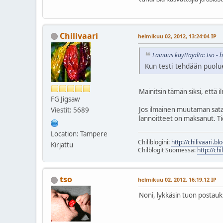
Chilivaari
helmikuu 02, 2012, 13:24:04 IP
Lainaus käyttäjältä: tso -
Kun testi tehdään puolu
Mainitsin tämän siksi, että il
FG Jigsaw
Jos ilmainen muutaman satase
Viestit: 5689
lannoitteet on maksanut. Ti
Location: Tampere
Chiliblogini:
http://chilivaari.b
Kirjattu
Chilblogit Suomessa:
http://chi
tso
helmikuu 02, 2012, 16:19:12 IP
Noni, lykkäsin tuon postauks