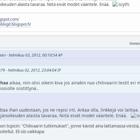
noikeuden alaista tavaraa. Niitä eivät modet vääntele. Enää.
logspot.com/
liblogit.blogspot.fi/
Viimei
vaari - helmikuu 03, 2012, 00:10:54 AP
e79 - helmikuu 02, 2012, 23:04:04 IP
rhaa
aikaa, niin olisi oikein kiva jos ainakin nuo chilivaarin testit er
iosiolle siistittynä..
ttaa ihan uudestaan, jos ne repisi irti. Antaa olla, linkkejä voi laittaa.
ekijänoikeuden alaista tavaraa. Niitä eivät modet vääntele. Enää.
on topicin: "Chilivaarin tutkimukset", jonne kävisit aina laittamassa viestiä
itellut. Eli siis vaikkapa: