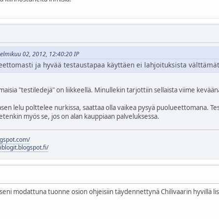
 helmikuu 02, 2012, 12:40:20 IP
eettomasti ja hyvää testaustapaa käyttäen ei lahjoituksista välttämä
maisia "testiledejä" on liikkeellä. Minullekin tarjottiin sellaista viime keväänä
n lelu polttelee nurkissa, saattaa olla vaikea pysyä puolueettomana. Testiss
etenkin myös se, jos on alan kauppiaan palveluksessa.
logspot.com/
liblogit.blogspot.fi/
eni modattuna tuonne osion ohjeisiin täydennettynä Chilivaarin hyvillä lisä