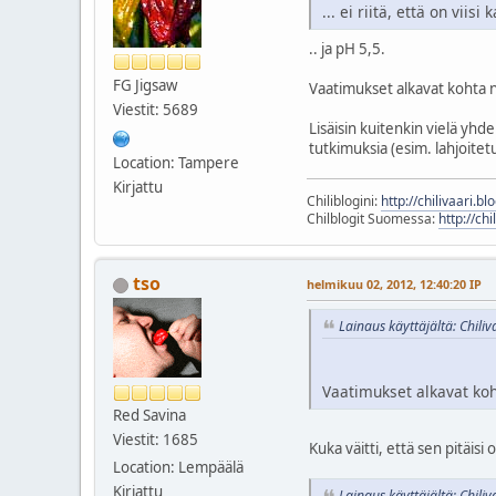
... ei riitä, että on vii
.. ja pH 5,5.
FG Jigsaw
Vaatimukset alkavat kohta no
Viestit: 5689
Lisäisin kuitenkin vielä yh
tutkimuksia (esim. lahjoitetu
Location: Tampere
Kirjattu
Chiliblogini:
http://chilivaari.b
Chilblogit Suomessa:
http://chi
tso
helmikuu 02, 2012, 12:40:20 IP
Lainaus käyttäjältä: Chili
Vaatimukset alkavat koht
Red Savina
Viestit: 1685
Kuka väitti, että sen pitäisi
Location: Lempäälä
Kirjattu
Lainaus käyttäjältä: Chili