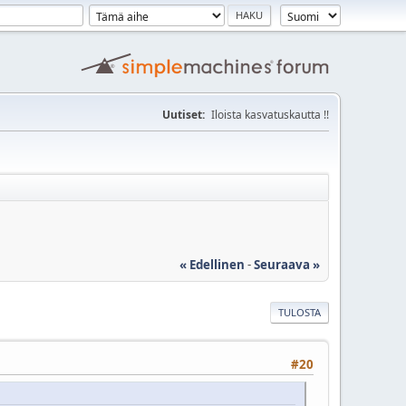
Uutiset:
Iloista kasvatuskautta !!
« Edellinen
-
Seuraava »
TULOSTA
#20