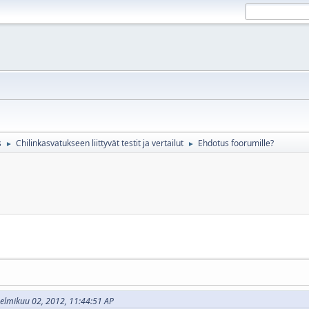
s
Chilinkasvatukseen liittyvät testit ja vertailut
Ehdotus foorumille?
►
►
 helmikuu 02, 2012, 11:44:51 AP