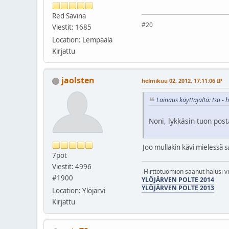
Red Savina
#20
Viestit: 1685
Location: Lempäälä
Kirjattu
jaolsten
helmikuu 02, 2012, 17:11:06 IP
Lainaus käyttäjältä: tso -
Noni, lykkäsin tuon post
Joo mullakin kävi mielessä s
7pot
Viestit: 4996
-Hirttotuomion saanut halusi v
#1900
YLÖJÄRVEN POLTE 2014
YLÖJÄRVEN POLTE 2013
Location: Ylöjärvi
Kirjattu