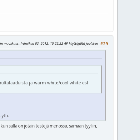
sin muokkaus
: helmikuu 03, 2012, 10:22:22 AP käyttäjältä jaolsten
#29
i multalaaduista ja warm white/cool white esl
, kun sulla on jotain testejä menossa, samaan tyyliin,