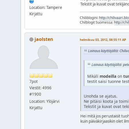
Tekstit ja kuvat ovat tekijä
Location: Tampere
Kirjattu
Chiliblogini:
http://chilivaari.b
Chilblogit Suomessa:
http://chi
jaolsten
helmikuu 03, 2012, 08:55:11 AP
Lainaus käyttäjältä: Chili
Lainaus käyttäjältä: pet
Mikäli
modeilla
on
tu
testit saisi tuonne test
7pot
Viestit: 4996
#1900
Unohda se ajatus.
Ne pitäisi koota ja toimi
Location: Ylöjärvi
Tekstit ja kuvat ovat t
Kirjattu
Hei mitä jos perustaisit tuoh
kuin päiväkirjaasikin olet ilmo