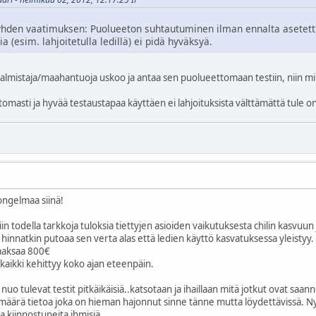
ä yhden vaatimuksen: Puolueeton suhtautuminen ilman ennalta asetettu
 (esim. lahjoitetulla ledillä) ei pidä hyväksyä.
almistaja/maahantuoja uskoo ja antaa sen puolueettomaan testiin, niin mi
omasti ja hyvää testaustapaa käyttäen ei lahjoituksista välttämättä tule on
ongelmaa siinä!
siin todella tarkkoja tuloksia tiettyjen asioiden vaikutuksesta chilin kasvu
 hinnatkin putoaa sen verta alas että ledien käyttö kasvatuksessa yleistyy. 
maksaa 800€
kaikki kehittyy koko ajan eteenpäin.
o tulevat testit pitkäikäisiä..katsotaan ja ihaillaan mitä jotkut ovat saa
 määrä tietoa joka on hieman hajonnut sinne tänne mutta löydettävissä. Ny
ta kiinnostuneita ihmisiä.