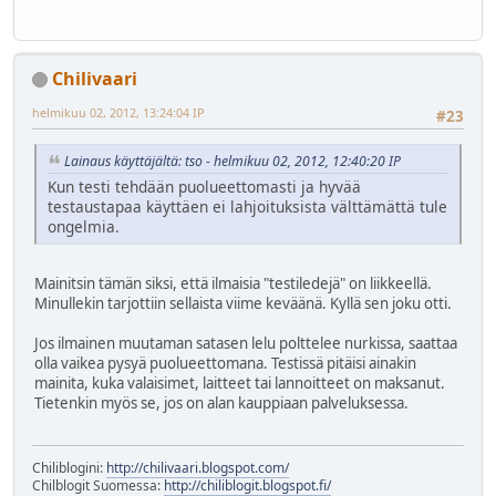
Chilivaari
helmikuu 02, 2012, 13:24:04 IP
#23
Lainaus käyttäjältä: tso - helmikuu 02, 2012, 12:40:20 IP
Kun testi tehdään puolueettomasti ja hyvää
testaustapaa käyttäen ei lahjoituksista välttämättä tule
ongelmia.
Mainitsin tämän siksi, että ilmaisia "testiledejä" on liikkeellä.
Minullekin tarjottiin sellaista viime keväänä. Kyllä sen joku otti.
Jos ilmainen muutaman satasen lelu polttelee nurkissa, saattaa
olla vaikea pysyä puolueettomana. Testissä pitäisi ainakin
mainita, kuka valaisimet, laitteet tai lannoitteet on maksanut.
Tietenkin myös se, jos on alan kauppiaan palveluksessa.
Chiliblogini:
http://chilivaari.blogspot.com/
Chilblogit Suomessa:
http://chiliblogit.blogspot.fi/