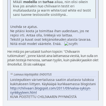
Mikäli
modeilla
on
turhaa
aikaa, niin olisi oikein
kiva jos ainakin nuo chilivaarin testit eri
multalaaduista ja warm white/cool white esl testit
saisi tuonne testiosiolle siistittynä..
Unohda se ajatus.
Ne pitäisi koota ja toimittaa ihan uudestaan, jos ne
repisi irti. Antaa olla, linkkejä voi laittaa.
Tekstit ja kuvat ovat tekijänoikeuden alaista tavaraa.
Niitä eivät modet vääntele. Enää.
Hei mitä jos perustaisit tuohon topicin: "Chilivaarin
tutkimukset", jonne kävisit aina laittamassa viestiä, kun sulla on
jotain testejä menossa, samaan tyyliin, kuin päiväkirjaasikin olet
ilmoitellut. Eli siis vaikkapa:
Lainaus käyttäjältä: EHDOTUS
Loisteputkien värivertailussa saatiin alustavia tuloksia
kukitukseen liittyen. Käykääpä kurkkaamassa blogistani
http://chilivaari.blogspot.com/2011/09/valoa-syksyn-
synkkyyteen.html
KUVA POISTETTU CHILIVAARIN PYYNNÖSTÄ