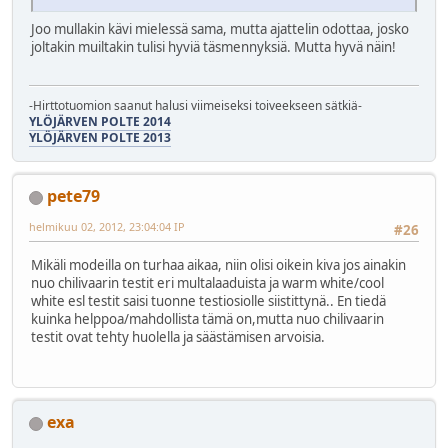
Joo mullakin kävi mielessä sama, mutta ajattelin odottaa, josko
joltakin muiltakin tulisi hyviä täsmennyksiä. Mutta hyvä näin!
-Hirttotuomion saanut halusi viimeiseksi toiveekseen sätkiä-
YLÖJÄRVEN POLTE 2014
YLÖJÄRVEN POLTE 2013
pete79
helmikuu 02, 2012, 23:04:04 IP
#26
Mikäli modeilla on turhaa aikaa, niin olisi oikein kiva jos ainakin
nuo chilivaarin testit eri multalaaduista ja warm white/cool
white esl testit saisi tuonne testiosiolle siistittynä.. En tiedä
kuinka helppoa/mahdollista tämä on,mutta nuo chilivaarin
testit ovat tehty huolella ja säästämisen arvoisia.
exa