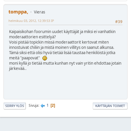
tomppa,
Vieras
helmikuu 03, 2012, 12:39:53 IP
#39
Kaipaisikohan foorumin uudet käyttäjät ja miksi ei vanhatkin
moderaattorien esittelyä?
Voisi pistää topickin missä moderaattorit kertovat miten
innostuivat chiliin ja mistä moinen villitys on saanut alkunsa.
Tämä siksi että olisi hyvä tietää lisää taustaa henkilöistä jotka
meitä "paapovat"
moni kyllä jo tietää mutta kunhan nyt vain yritin ehdottaa jotain
järkevää..
1
Sivuja
2
SIIRRY YLÖS
KÄYTTÄJÄN TOIMET