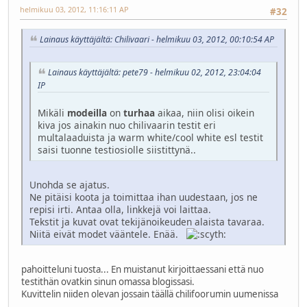
helmikuu 03, 2012, 11:16:11 AP
#32
Lainaus käyttäjältä: Chilivaari - helmikuu 03, 2012, 00:10:54 AP
Lainaus käyttäjältä: pete79 - helmikuu 02, 2012, 23:04:04
IP
Mikäli
modeilla
on
turhaa
aikaa, niin olisi oikein
kiva jos ainakin nuo chilivaarin testit eri
multalaaduista ja warm white/cool white esl testit
saisi tuonne testiosiolle siistittynä..
Unohda se ajatus.
Ne pitäisi koota ja toimittaa ihan uudestaan, jos ne
repisi irti. Antaa olla, linkkejä voi laittaa.
Tekstit ja kuvat ovat tekijänoikeuden alaista tavaraa.
Niitä eivät modet vääntele. Enää.
pahoitteluni tuosta... En muistanut kirjoittaessani että nuo
testithän ovatkin sinun omassa blogissasi.
Kuvittelin niiden olevan jossain täällä chilifoorumin uumenissa