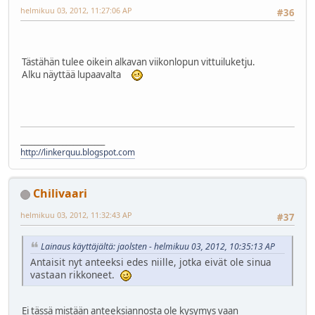
helmikuu 03, 2012, 11:27:06 AP
#36
Tästähän tulee oikein alkavan viikonlopun vittuiluketju.
Alku näyttää lupaavalta
________________________
http://linkerquu.blogspot.com
Chilivaari
helmikuu 03, 2012, 11:32:43 AP
#37
Lainaus käyttäjältä: jaolsten - helmikuu 03, 2012, 10:35:13 AP
Antaisit nyt anteeksi edes niille, jotka eivät ole sinua
vastaan rikkoneet.
Ei tässä mistään anteeksiannosta ole kysymys vaan