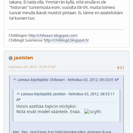
takana. Ei taida olla. Ymmärrän kyllä, että sinulla ei ole
"historian" tuntemusta esim. vuosilta 08-09, mutta toimesi
tuovat minulla ikävät muistot pintaan. Ei, tänne en asiatekstiäni
tai kuviani tuo.
Chiliblogini:
http://chilivaari.blogspot.com/
Chilblogit Suomessa:
http://chiliblogit.blogspot.fi/
jaolsten
helmikuu 03, 2012, 10:35:13 AP
#31
Lainaus käyttäjältä: Chilivaari - helmikuu 03, 2012, 09:33:01 AP
Lainaus käyttäjältä: jaolsten - helmikuu 03, 2012, 08:55:11
AP
Voisin asettaa topicin stickyksi:
Niitä eivät modet vääntele. Enää.
Hei, hei, poistapa tuo tekijänoikeuden alainen kuva