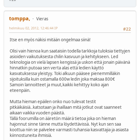
tomppa,
Vieras
helmikuu 02, 2012, 12:46:44 IP
#22
Itse en myös näkisi mitään ongelmaa siinä!
Olisi vain hienoa kun saataisiin todella tarkkoja tuloksia tiettyjen
asioiden vaikutuksesta chilin kasvuun ja kehitykseen. Led
teknologia on vielä lapsen kengissä ja uskon että jonain päivänä
hinnatkin putoaa sen verta alas että ledien käyttö
kasvatuksessa yleistyy. Toki alkuun pääsee pienemmilläkin
sijoituksilla kuin ostamalla 600w ledin joka maksaa 800€
Samoin lannoitteet ja muut,kaikki kehittyy koko ajan
eteenpäin.
Mutta hieman epäilen onko nuo tulevat testit
pitkäikäisiä..katsotaan ja ihaillaan mitä jotkut ovat saanneet
aikaan vaikka vuoden päästä.
Tällä foorumilla on ääretön määrä tietoa joka on hieman
hajonnut sinne tänne mutta löydettävissä. Nyt kun sen saa
koottua niin se palvelee varmasti tuhansia kasvattajia ja asiasta
kiinnostuneita ihmisiä.