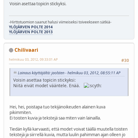
Voisin asettaa topicin stickyksi.
-Hirttotuomion saanut halusi viimeiseksi toiveekseen sätkiä-
YLÖJÄRVEN POLTE 2014
YLÖJÄRVEN POLTE 2013
Chilivaari
helmikuu 03, 2012, 09:33:01 AP
#30
Lainaus käyttäjältä: jaolsten - helmikuu 03, 2012, 08:55:11 AP
Voisin asettaa topicin stickyksi:
Niitä eivät modet vääntele. Enää.
Hei, hei, poistapa tuo tekijänoikeuden alainen kuva
pikimmiten.
Ei toisten kuvia ja tekstejä saa miten vain lainailla.
Tiedän kyllä karvaasti, että modet voivat täällä muutella toisten
tekstejä ja siirrellä kuvia, mutta luulin pahimman ajan olleen jo