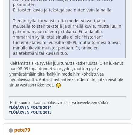
pikimmiten.
Ei toisten kuvia ja tekstejä saa miten vain lainailla.
Tiedän kyllä karvaasti, että modet voivat täällä
muutella toisten tekstejä ja siirrellä kuvia, mutta luulin
pahimman ajan olleen jo takana. Ei taida olla.
Ymmärrän kyllä, että sinulla ei ole "historian"
tuntemusta esim. vuosilta 08-09, mutta toimesi tuovat
minulla ikävät muistot pintaan. Ei, tänne en
asiatekstiäni tai kuviani tuo.
Kieltämättä aika syvään juurtunutta katkeruutta. Olen lukenut
nuo 08-09 tapahtuneet vääryydet, mutten pysty
ymmärtämään tätä "kaikkiin modeihin" kohdistuvaa
negatiivisuutta. Antaisit nyt anteeksi edes niille, jotka eivät ole
sinua vastaan rikkoneet.
-Hirttotuomion saanut halusi viimeiseksi toiveekseen sätkiä-
YLÖJÄRVEN POLTE 2014
YLÖJÄRVEN POLTE 2013
pete79