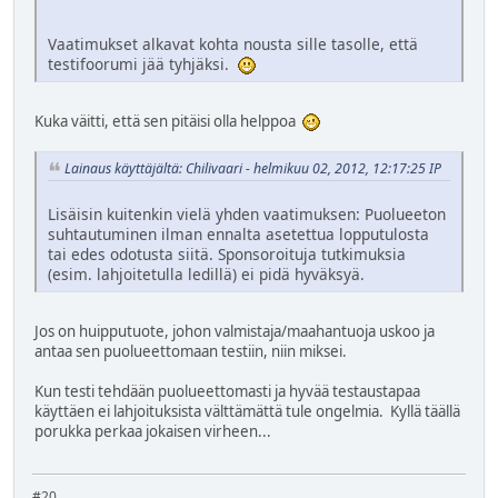
Vaatimukset alkavat kohta nousta sille tasolle, että
testifoorumi jää tyhjäksi.
Kuka väitti, että sen pitäisi olla helppoa
Lainaus käyttäjältä: Chilivaari - helmikuu 02, 2012, 12:17:25 IP
Lisäisin kuitenkin vielä yhden vaatimuksen: Puolueeton
suhtautuminen ilman ennalta asetettua lopputulosta
tai edes odotusta siitä. Sponsoroituja tutkimuksia
(esim. lahjoitetulla ledillä) ei pidä hyväksyä.
Jos on huipputuote, johon valmistaja/maahantuoja uskoo ja
antaa sen puolueettomaan testiin, niin miksei.
Kun testi tehdään puolueettomasti ja hyvää testaustapaa
käyttäen ei lahjoituksista välttämättä tule ongelmia. Kyllä täällä
porukka perkaa jokaisen virheen...
#20