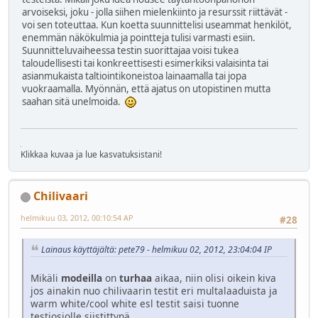
arvoiseksi, joku - jolla siihen mielenkiinto ja resurssit riittävät -
voi sen toteuttaa. Kun koetta suunnittelisi useammat henkilöt,
enemmän näkökulmia ja pointteja tulisi varmasti esiin.
Suunnitteluvaiheessa testin suorittajaa voisi tukea
taloudellisesti tai konkreettisesti esimerkiksi valaisinta tai
asianmukaista taltiointikoneistoa lainaamalla tai jopa
vuokraamalla. Myönnän, että ajatus on utopistinen mutta
saahan sitä unelmoida.
Klikkaa kuvaa ja lue kasvatuksistani!
Chilivaari
helmikuu 03, 2012, 00:10:54 AP
#28
Lainaus käyttäjältä: pete79 - helmikuu 02, 2012, 23:04:04 IP
Mikäli
modeilla
on
turhaa
aikaa, niin olisi oikein kiva
jos ainakin nuo chilivaarin testit eri multalaaduista ja
warm white/cool white esl testit saisi tuonne
testiosiolle siistittynä..