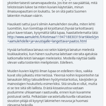
yksinkertaisesti sananvapaudesta. Jos itse en saa päättää, mitä
teksteissäni lukee tai miten kuviani käytetään, minun
ilmaisuvapauttani on loukattu. Se on sitä paitsi Suomen
lakienkin mukaan väärin.
Hauskasti sattui juurii silmiin Aamulehden sivuilta, miten lehti
tuomittiin, kun toimittaja oli kirjoittanut (hyvää tarkoittavan)
jutun kaveristaan, kysymättä tältä lupaa, haastattelematta tätä:
http://www.aamulehti.fi/Kotimaa/1194718830319/artikkeli/jsn
+aamulehdelle+ja+avustajalle+langettava+paatos.html
Hyvää tarkoittava lainaus voi sekin kääntyä lainatun mielestä
loukkaukseksi, kun hänen suuhunsa laitetaan vieraita ajatuksia
katkomalla teksti lainaajan mieleiseksi. Modeilla näyttää täällä
olevan valta toistenkin mielipiteisiin. Edelleen.
Muiden kuvien käyttö ilman lupaa on edelleen rikos, vaikka
kuvat olisi julkaistu internetissä. Yleensä noihin kopiointeihin tai
lainauksiin liittyy taloudellinen hyötymistarkoitus, kävijöiden ja
mainostajien houkuttelu esimerkiksi. Sitä sinulla ei ollut, mutta
ei se tee siitä silti laillista. Erästä kissasivustoa vastaan
jouduimme uhkaamaan raastuvalla, ennen kuin kuvamme
poistuivat sieltä. Pelkästään varastetuilla kuvilla ratsastava
sivuston pitäjä oli kysynyt lakimiehen neuvoa ja huomasi
olevansa heikoilla.