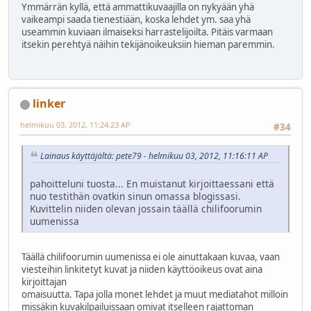
Ymmärrän kyllä, että ammattikuvaajilla on nykyään yhä
vaikeampi saada tienestiään, koska lehdet ym. saa yhä
useammin kuviaan ilmaiseksi harrastelijoilta. Pitäis varmaan
itsekin perehtyä näihin tekijänoikeuksiin hieman paremmin.
linker
helmikuu 03, 2012, 11:24:23 AP
#34
Lainaus käyttäjältä: pete79 - helmikuu 03, 2012, 11:16:11 AP
pahoitteluni tuosta... En muistanut kirjoittaessani että
nuo testithän ovatkin sinun omassa blogissasi.
Kuvittelin niiden olevan jossain täällä chilifoorumin
uumenissa
Täällä chilifoorumin uumenissa ei ole ainuttakaan kuvaa, vaan
viesteihin linkitetyt kuvat ja niiden käyttöoikeus ovat aina
kirjoittajan
omaisuutta. Tapa jolla monet lehdet ja muut mediatahot milloin
missäkin kuvakilpailuissaan omivat itselleen rajattoman