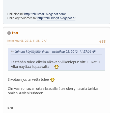
Chiliblogini:
http://chilivaari.blogspot.com/
Chilblogit Suomessa:
http://chiliblogit.blogspot.fi/
tso
helmikuu 03, 2012, 11:38:10 AP
#38
Lainaus käyttäjältä: linker - helmikuu 03, 2012, 11:27:06 AP
Tästähän tulee oikein alkavan viikonlopun vittuiluketju.
Alku näyttää lupaavalta
Siivotaan jos tarvetta tulee
Chilivaari on aivan oikealla asialla. Itse olen yhtälailla tarkka
omien kuvieni suhteen.
#20