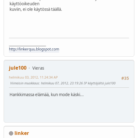
käyttöoikeuden
kuviin, ei ole käytössä täällä.
________________________
http://linkerquu.blogspot.com
jule100
Vieras
helmikuu 03, 2012, 11:24:34 AP
#35
Viimeisin muokkaus
: helmikuu 07, 2012, 23:19:26 IP käyttäjältä jule100
Hankkimassa elämää, kun mode käski...
linker