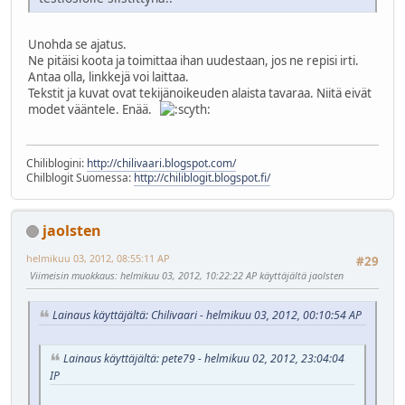
Unohda se ajatus.
Ne pitäisi koota ja toimittaa ihan uudestaan, jos ne repisi irti.
Antaa olla, linkkejä voi laittaa.
Tekstit ja kuvat ovat tekijänoikeuden alaista tavaraa. Niitä eivät
modet vääntele. Enää.
Chiliblogini:
http://chilivaari.blogspot.com/
Chilblogit Suomessa:
http://chiliblogit.blogspot.fi/
jaolsten
helmikuu 03, 2012, 08:55:11 AP
#29
Viimeisin muokkaus
: helmikuu 03, 2012, 10:22:22 AP käyttäjältä jaolsten
Lainaus käyttäjältä: Chilivaari - helmikuu 03, 2012, 00:10:54 AP
Lainaus käyttäjältä: pete79 - helmikuu 02, 2012, 23:04:04
IP