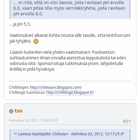
... ei riitä, että on viisi kasvia, joita ravitaan pH arvolla
6.0, vaan pitää olla myös verrokkiryhmä, joita ravitaan
pH arvolla 8.0.
.. ja pH 5,5.
Vaatimukset alkavat kohta nousta sille tasolle, että testifoorumi
jää tyhjäksi.
Lisäisin kuitenkin vielä yhden vaatimuksen: Puolueeton
suhtautuminen ilman ennalta asetettua lopputulosta tai edes
odotusta siitä. Sponsoroituja tutkimuksia (esim. lahjoitetulla
ledillä) ei pidä hyväksyä.
Chiliblogini:
http://chilivaari.blogspot.com/
Chilblogit Suomessa:
http://chiliblogit.blogspot.fi/
tso
helmikuu 02, 2012, 12:40:20 IP
#21
Lainaus käyttäjältä: Chilivaari - helmikuu 02, 2012, 12:17:25 IP