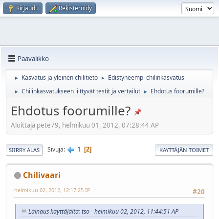
Kirjaudu
Rekisteröidy
Päävalikko
Kasvatus ja yleinen chilitieto
Edistyneempi chilinkasvatus
►
►
Chilinkasvatukseen liittyvät testit ja vertailut
Ehdotus foorumille?
►
►
Ehdotus foorumille?
Aloittaja pete79, helmikuu 01, 2012, 07:28:44 AP
1
Sivuja
2
SIIRRY ALAS
KÄYTTÄJÄN TOIMET
Chilivaari
helmikuu 02, 2012, 12:17:25 IP
#20
Lainaus käyttäjältä: tso - helmikuu 02, 2012, 11:44:51 AP