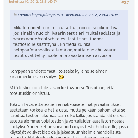
helmikuu 02, 2012, 23:51:40 IP
#27
Lainaus käyttäjältä: pete79 - helmikuu 02, 2012, 23:04:04 IP
Mikäli modeilla on turhaa aikaa, niin olisi oikein kiva
jos ainakin nuo chilivaarin testit eri multalaaduista ja
warm white/cool white esl testit saisi tuonne
testiosiolle siistittynä.. En tiedä kuinka
helppoa/mahdollista tämä on,mutta nuo chilivaarin
testit ovat tehty huolella ja säästämisen arvoisia.
Komppaan ehdottomasti, toisaalta kyllä ne selaimen
kirjanmerkeissäkin säilyy.
Mitä testiosioon tule: aivan loistava idea. Toivotaan, että
toteutuskin onnistuu.
Toki on hyvä, että testien ennakkoasetelmat ja vaatimukset
asetetaan korkealle heti alusta, mutta pelkään pahoin, että se
rajoittaa testien lukumäärää melko lailla. Jos standardit olisivat
astetta alemmat voisi testien ja vertailuiden aateliston nostaa
stickyksi. Yhden ketjun voisi luoda myös testiehdotuksille, jossa
käyttäjät voisivat ideoida ja jakaa suunnitelmia mahdollisista
testeistä. Mikäli joku idea nousee täytäntöönpanonon