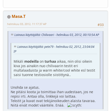
Masa.T
helmikuu 03, 2012, 11:17:37 AP
#33
Lainaus käyttäjältä: Chilivaari - helmikuu 03, 2012, 00:10:54 AP
Lainaus käyttäjältä: pete79 - helmikuu 02, 2012, 23:04:04
IP
Mikäli
modeilla
on
turhaa
aikaa, niin olisi oikein
kiva jos ainakin nuo chilivaarin testit eri
multalaaduista ja warm white/cool white esl testit
saisi tuonne testiosiolle siistittynä..
Unohda se ajatus.
Ne pitäisi koota ja toimittaa ihan uudestaan, jos ne
repisi irti. Antaa olla, linkkejä voi laittaa.
Tekstit ja kuvat ovat tekijänoikeuden alaista tavaraa.
Niitä eivät modet vääntele. Enää.