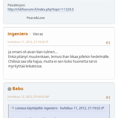
Päiväkirjani:
http://chilifoorumi.fi/index.php?topic=11329.0
Peace&Love
ingeniero
Vieras
huhtikuu 11, 2012, 21:19:02 IP
#2
Ja omani oli aivan liian tulinen...
Enkä pitänyt muutenkaan, lemusi ihan liikaa jollekin hedelmälle.
Chilissä saa olla hajua, mutta ei sen koko huonetta tarvii
myrkyttää leikatessa.
Babu
huhtikuu 12, 2012, 07:43:52 AP
#3
Lainaus käyttäjältä: ingeniero - huhtikuu 11, 2012, 21:19:02 IP