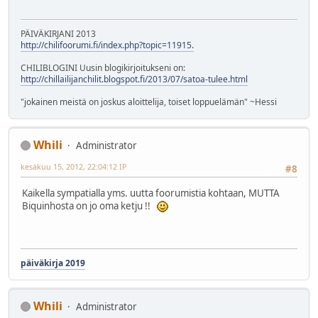
PÄIVÄKIRJANI 2013
http://chilifoorumi.fi/index.php?topic=11915.
CHILIBLOGINI Uusin blogikirjoitukseni on:
http://chillailijanchilit.blogspot.fi/2013/07/satoa-tulee.html
"jokainen meistä on joskus aloittelija, toiset loppuelämän" ~Hessi
Whili
Administrator
kesäkuu 15, 2012, 22:04:12 IP
#8
Kaikella sympatialla yms. uutta foorumistia kohtaan, MUTTA
Biquinhosta on jo oma ketju !!
päiväkirja 2019
Whili
Administrator