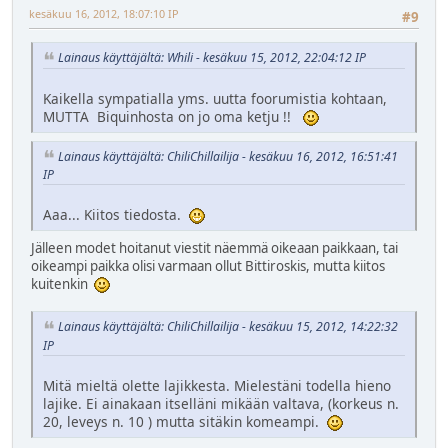
kesäkuu 16, 2012, 18:07:10 IP
#9
Lainaus käyttäjältä: Whili - kesäkuu 15, 2012, 22:04:12 IP
Kaikella sympatialla yms. uutta foorumistia kohtaan,
MUTTA Biquinhosta on jo oma ketju !!
Lainaus käyttäjältä: ChiliChillailija - kesäkuu 16, 2012, 16:51:41
IP
Aaa... Kiitos tiedosta.
Jälleen modet hoitanut viestit näemmä oikeaan paikkaan, tai
oikeampi paikka olisi varmaan ollut Bittiroskis, mutta kiitos
kuitenkin
Lainaus käyttäjältä: ChiliChillailija - kesäkuu 15, 2012, 14:22:32
IP
Mitä mieltä olette lajikkesta. Mielestäni todella hieno
lajike. Ei ainakaan itselläni mikään valtava, (korkeus n.
20, leveys n. 10 ) mutta sitäkin komeampi.