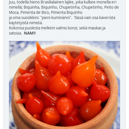
Juu, todella hieno Brasilialainen lajike, joka kulkee monella eri
nimellä; Biquinha, Biquinho, Chupetinha, Chupetinho, Peito de
Moca, Pimenta de Bico, Pimenta Biquinho
ja oma suosikkini: "pieni kuminänni". Tässä vain osa kaverista
käytetyistä nimistä.
Kokonsa puolesta melkein valmis bonzi, sekä maukas ja
satoisa.
NAM!!