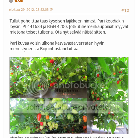
elokuu 29, 2012, 23:52:05 IP
#12
Tullut pohdittua taas kyseisen lajikkeen nimeä. Pari koodiakin
löysin: PI 441634 ja BGH 4200. Jotkut siemenkauppiaat myyvät
mietona toiset tulisena. Ota nyt selvää näistä sitten.
Pari kuvaa voisin ulkona kasvavasta verraten hyvin
menestyneestä Biquinhostani laittaa.