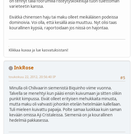
on tehnyt tällä foorumilla risteytyskokeiluja tuon tulettoman
varieteetin kanssa.
Eivätkä chinensen haju tai maku olleet meikäläisen podeissa
dominoivia. Voi olla, että kesällä asia muuttuu. Nyt olisi taas
kourallinen kypsiä, raportoidaan jos niissä on hajontaa.
Klikkaa kuvaa ja lue kasvatuksistani!
InkRose
toukokuu 22, 2012, 20:56:40 IP
#5
Minulla oli Chilivaarin siemenistä Biquinho viime vuonna.
Talvella se menehtyi kun pääsi ensin kuivumaan ja sitten olikin
punkit kimpussa. Eivät olleet erityisen mehukkaita minusta,
mutta maku oli vahvasti johonkin etelän hetelmään kallellaan.
Tuli mieleen kuivattu papaija. Polte samaa luokkaa kuin saman
kevään omissa Aji Cristaleissa. Siemeniä on ja kourallinen
hedelmiä pakkasessa.