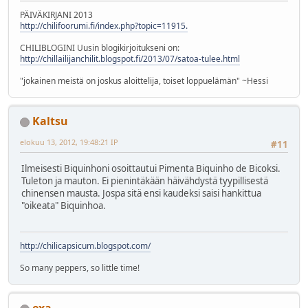
PÄIVÄKIRJANI 2013
http://chilifoorumi.fi/index.php?topic=11915.
CHILIBLOGINI Uusin blogikirjoitukseni on:
http://chillailijanchilit.blogspot.fi/2013/07/satoa-tulee.html
"jokainen meistä on joskus aloittelija, toiset loppuelämän" ~Hessi
Kaltsu
elokuu 13, 2012, 19:48:21 IP
#11
Ilmeisesti Biquinhoni osoittautui Pimenta Biquinho de Bicoksi.
Tuleton ja mauton. Ei pienintäkään häivähdystä tyypillisestä
chinensen mausta. Jospa sitä ensi kaudeksi saisi hankittua
"oikeata" Biquinhoa.
http://chilicapsicum.blogspot.com/
So many peppers, so little time!
exa