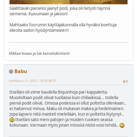
Säälittävän pieneksi jäänyt podi, joka oli tietysti täynnä
siemeniä. Kuivumaan ja jakoon!
Mahtaako foorumin käyttäjäkunnalla olla hyväksi koettuja
ideoita sadon hyödyntämiseen?
Klikkaa kuvaa ja lue kasvatuksistani!
Babu
huhtikuu 11, 2012, 18:28:48 IP
#1
Itselläni oli viime kaudella Biquinhoja pari kappaletta.
Muodoltaan podit olivat tuollaisia kuin chiliwikissä... todella
pieniä podit olivat. Omissa podeissa ei ollut poltetta ollenkaan..
ei haitannut minua. Maku oli mukavan makea ja hedelmäinen.
Jopa lapseni niitä maisteli mielellään, kun ei poltetta löytynyt..
Itselläni sato meni patojen ja muiden ruokien seassa
kokonaan. Varmaan myös jotain mössöä niistä voisi tehdä..