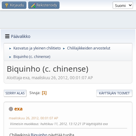
Kirjaudu
Rekisteröidy
Päävalikko
Kasvatus ja yleinen chilitieto
Chililajikkeiden arvostelut
►
►
Biquinho (c. chinense)
►
Biquinho (c. chinense)
Aloittaja exa, maaliskuu 26, 2012, 00:01:07 AP
Sivuja
1
SIIRRY ALAS
KÄYTTÄJÄN TOIMET
exa
maaliskuu 26, 2012, 00:01:07 AP
Viimeisin muokkaus
: huhtikuu 11, 2012, 13:12:21 IP käyttäjältä exa
Chiliwikissä
Biquinho
näyttää tuolta.