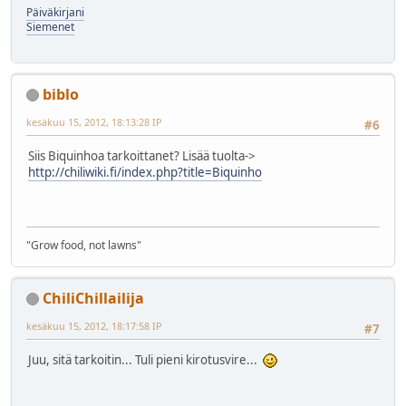
Päiväkirjani
Siemenet
biblo
kesäkuu 15, 2012, 18:13:28 IP
#6
Siis Biquinhoa tarkoittanet? Lisää tuolta->
http://chiliwiki.fi/index.php?title=Biquinho
"Grow food, not lawns"
ChiliChillailija
kesäkuu 15, 2012, 18:17:58 IP
#7
Juu, sitä tarkoitin... Tuli pieni kirotusvire...