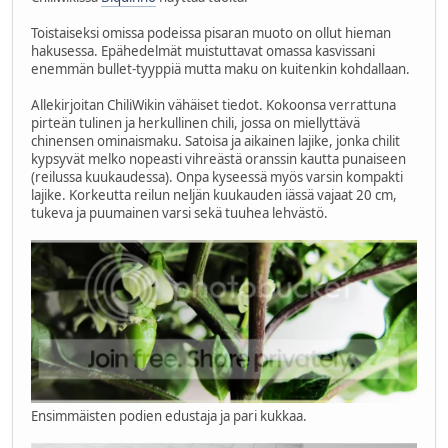
Toistaiseksi omissa podeissa pisaran muoto on ollut hieman
hakusessa. Epähedelmät muistuttavat omassa kasvissani
enemmän bullet-tyyppiä mutta maku on kuitenkin kohdallaan.
Allekirjoitan ChiliWikin vähäiset tiedot. Kokoonsa verrattuna
pirteän tulinen ja herkullinen chili, jossa on miellyttävä
chinensen ominaismaku. Satoisa ja aikainen lajike, jonka chilit
kypsyvät melko nopeasti vihreästä oranssin kautta punaiseen
(reilussa kuukaudessa). Onpa kyseessä myös varsin kompakti
lajike. Korkeutta reilun neljän kuukauden iässä vajaat 20 cm,
tukeva ja puumainen varsi sekä tuuhea lehvästö.
Ensimmäisten podien edustaja ja pari kukkaa.