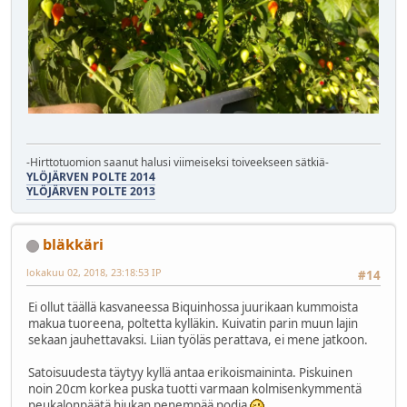
-Hirttotuomion saanut halusi viimeiseksi toiveekseen sätkiä-
YLÖJÄRVEN POLTE 2014
YLÖJÄRVEN POLTE 2013
bläkkäri
lokakuu 02, 2018, 23:18:53 IP
#14
Ei ollut täällä kasvaneessa Biquinhossa juurikaan kummoista
makua tuoreena, poltetta kylläkin. Kuivatin parin muun lajin
sekaan jauhettavaksi. Liian työläs perattava, ei mene jatkoon.
Satoisuudesta täytyy kyllä antaa erikoismaininta. Piskuinen
noin 20cm korkea puska tuotti varmaan kolmisenkymmentä
peukalonpäätä hiukan penempää podia
.