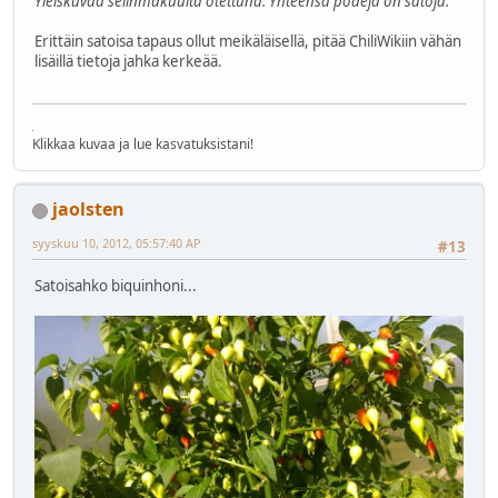
Yleiskuvaa selinmakuulta otettuna. Yhteensä podeja on satoja.
Erittäin satoisa tapaus ollut meikäläisellä, pitää ChiliWikiin vähän
lisäillä tietoja jahka kerkeää.
Klikkaa kuvaa ja lue kasvatuksistani!
jaolsten
syyskuu 10, 2012, 05:57:40 AP
#13
Satoisahko biquinhoni...