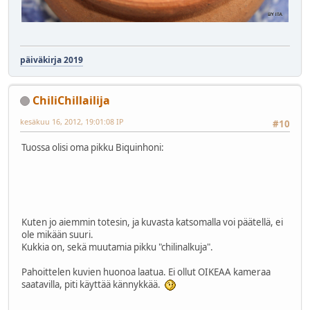
päiväkirja 2019
ChiliChillailija
kesäkuu 16, 2012, 19:01:08 IP
#10
Tuossa olisi oma pikku Biquinhoni:
Kuten jo aiemmin totesin, ja kuvasta katsomalla voi päätellä, ei
ole mikään suuri.
Kukkia on, sekä muutamia pikku "chilinalkuja".
Pahoittelen kuvien huonoa laatua. Ei ollut OIKEAA kameraa
saatavilla, piti käyttää kännykkää.