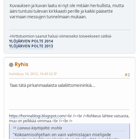
Kuvauksen ja kuvan laatu ei nyt ole mitään herkullista, mutta
ääni tuntuisi tulevan kirkkaasti perille ja kaikki pääsette
varmaan messujen tunnelmaan mukaan.
-Hirttotuomion saanut halusi viimeiseksi toiveekseen sätkiä-
YLÖJÄRVEN POLTE 2014
YLÖJÄRVEN POLTE 2013
Ryhis
huhtikuu 16, 2012, 16:45:52 IP
#2
Taas tätä pirkanmaalaista salaliittomeininkiä...
https://horinablogi.blogspot.com/
<br /><br />Rohkeus lähtee vatsasta,
muu on pelkkää vimmaa.<br /><br />
Lainaus käyttäjältä: mohla
"Kokoamisohjehan on vain valmistajan mielipide