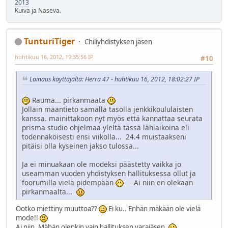
2013
Kuiva ja Naseva.
TunturiTiger
Chiliyhdistyksen jäsen
huhtikuu 16, 2012, 19:35:56 IP
#10
Lainaus käyttäjältä: Herra 47 - huhtikuu 16, 2012, 18:02:27 IP
Rauma... pirkanmaata
Jollain maantieto samalla tasolla jenkkikoululaisten
kanssa. mainittakoon nyt myös että kannattaa seurata
prisma studio ohjelmaa yleltä tässä lähiaikoina eli
todennäköisesti ensi viikolla... 24.4 muistaakseni
pitäisi olla kyseinen jakso tulossa...
Ja ei minuakaan ole modeksi päästetty vaikka jo
useamman vuoden yhdistyksen hallituksessa ollut ja
foorumilla vielä pidempään
Ai niin en olekaan
pirkanmaalta...
Ootko miettiny muuttoa??
Ei ku.. Enhän mäkään ole vielä
mode!!
Ai niin. Mähän olenkin vain hallituksen varajäsen.