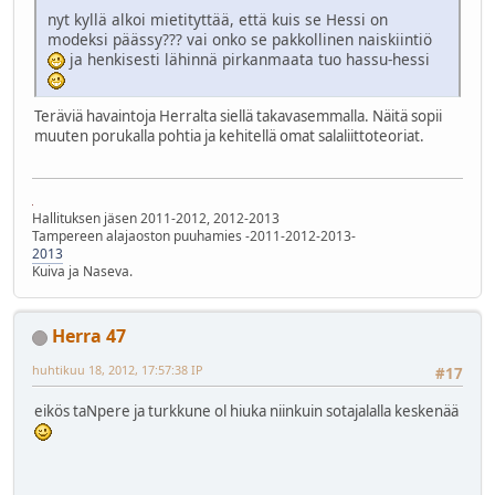
nyt kyllä alkoi mietityttää, että kuis se Hessi on
modeksi päässy??? vai onko se pakkollinen naiskiintiö
ja henkisesti lähinnä pirkanmaata tuo hassu-hessi
Teräviä havaintoja Herralta siellä takavasemmalla. Näitä sopii
muuten porukalla pohtia ja kehitellä omat salaliittoteoriat.
Hallituksen jäsen 2011-2012, 2012-2013
Tampereen alajaoston puuhamies -2011-2012-2013-
2013
Kuiva ja Naseva.
Herra 47
huhtikuu 18, 2012, 17:57:38 IP
#17
eikös taNpere ja turkkune ol hiuka niinkuin sotajalalla keskenää