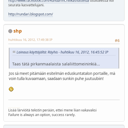
http://www.facebook.com/RundarinChilikasvattelua
osoitteessa voi
seurata kasvattelujani.
http://rundari.blogspot.com/
shp
huhtikuu 16, 2012, 17:49:38 IP
#6
Lainaus käyttäjältä: Räyhis - huhtikuu 16, 2012, 16:45:52 IP
Taas tätä pirkanmaalaista salaliittomeininkiä...
Jos sä meet pitämään esitelmän eduskuntatalon portaille, mä
voin tulla kuvaamaan, saadaan sunkin puhe juutuubiin!
Lisää lärviöitä tekstin perään, ettei mene liian vakavaksi
Failure is always an option, success rarely.