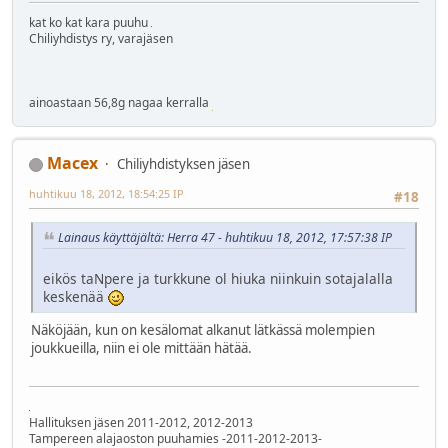
kat ko kat kara puuhu
Chiliyhdistys ry, varajäsen
ainoastaan 56,8g nagaa kerralla
Macex
Chiliyhdistyksen jäsen
huhtikuu 18, 2012, 18:54:25 IP
#18
Lainaus käyttäjältä: Herra 47 - huhtikuu 18, 2012, 17:57:38 IP
eikös taNpere ja turkkune ol hiuka niinkuin sotajalalla
keskenää
Näköjään, kun on kesälomat alkanut lätkässä molempien
joukkueilla, niin ei ole mittään hätää.
Hallituksen jäsen 2011-2012, 2012-2013
Tampereen alajaoston puuhamies -2011-2012-2013-