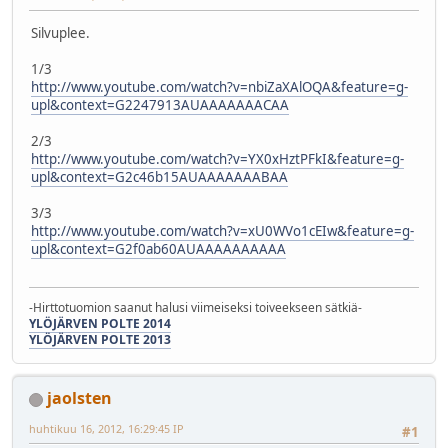
Silvuplee.
1/3
http://www.youtube.com/watch?v=nbiZaXAlOQA&feature=g-
upl&context=G2247913AUAAAAAAACAA
2/3
http://www.youtube.com/watch?v=YX0xHztPFkI&feature=g-
upl&context=G2c46b15AUAAAAAAABAA
3/3
http://www.youtube.com/watch?v=xU0WVo1cEIw&feature=g-
upl&context=G2f0ab60AUAAAAAAAAAA
-Hirttotuomion saanut halusi viimeiseksi toiveekseen sätkiä-
YLÖJÄRVEN POLTE 2014
YLÖJÄRVEN POLTE 2013
jaolsten
huhtikuu 16, 2012, 16:29:45 IP
#1