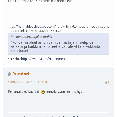
Eli pirkanmaalta..? Pääseks mä modeksi?
https://horinablogi.blogspot.com/
<br /><br />Rohkeus lähtee vatsasta,
muu on pelkkää vimmaa.<br /><br />
Lainaus käyttäjältä: mohla
"Kokoamisohjehan on vain valmistajan mielipide
asiasta ja kaikki mielipiteet eivät ole yhtä arvokkaita
kuin toiset
<br><br>
https://twitter.com/Yrtithepreaa
Rundari
huhtikuu 16, 2012, 17:39:30 IP
#5
Perunallako kuvasit
onneks ääni sentäs hyvä.