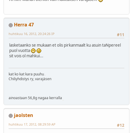
Herra 47
huhtikuu 16, 2012, 20:24:26 IP
#11
lasketaanko se mukaan et olis pirkanmaalt ku asuin taNpereel
puol vuotta
sit vois ol mahkui...
kat ko kat kara puuhu
Chiliyhdistys ry, varajäsen
ainoastaan 56,8g nagaa kerralla
jaolsten
huhtikuu 17, 2012, 08:29:59 AP
#12