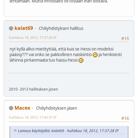
lentämään. Mutta infosisältö oli tosiaan ihan loistava.
kalat69
Chiliyhdistyksen hallitus
huhtikuu 18, 2012, 17:37:28 IP
#15
nyt kyllä alkoi mietityttää, että kuis se Hessi on modeksi
päässy??? vai onko se pakkollinen naiskiintiö
ja henkisesti
lähinnä pirkanmaata tuo hassu-hessi
2010- 2013 hallituksen jäsen
Macex
Chiliyhdistyksen jäsen
huhtikuu 18, 2012, 17:42:37 IP
#16
Lainaus käyttäjältä: kalat69 - huhtikuu 18, 2012, 17:37:28 IP