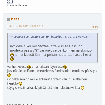
2013
Kuiva ja Naseva.
hessi
huhtikuu 20, 2012, 18:02:02 IP
#19
Lainaus käyttäjältä: kalat69 - huhtikuu 18, 2012, 17:37:28 IP
nyt kyllä alkoi mietityttää, että kuis se Hessi on
modeksi päässy??? vai onko se pakkollinen naiskiintiö
ja henkisesti lähinnä pirkanmaata tuo hassu-hessi
vai henkisesti
en ainakaan fyysisesti
ja siinähän teillä on ihmettelemistä miksi olen modeksi päässyt?
Onneksi sen on mulle antanut erittäin vaikutusvaltainen
henkilö
täytyis vissiin alkaa käyttää tätä niin haluttua virkaa