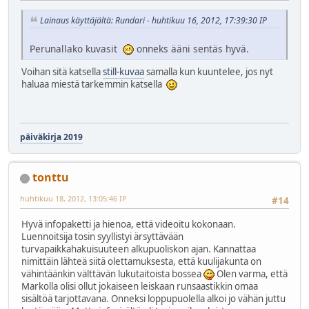
Lainaus käyttäjältä: Rundari - huhtikuu 16, 2012, 17:39:30 IP
Perunallako kuvasit
onneks ääni sentäs hyvä.
Voihan sitä katsella
still-kuvaa
samalla kun kuuntelee, jos nyt
haluaa miestä tarkemmin katsella
päiväkirja 2019
tonttu
huhtikuu 18, 2012, 13:05:46 IP
#14
Hyvä infopaketti ja hienoa, että videoitu kokonaan.
Luennoitsija tosin syyllistyi ärsyttävään
turvapaikkahakuisuuteen alkupuoliskon ajan. Kannattaa
nimittäin lähteä siitä olettamuksesta, että kuulijakunta on
vähintäänkin välttävän lukutaitoista bossea
Olen varma, että
Markolla olisi ollut jokaiseen leiskaan runsaastikkin omaa
sisältöä tarjottavana. Onneksi loppupuolella alkoi jo vähän juttu