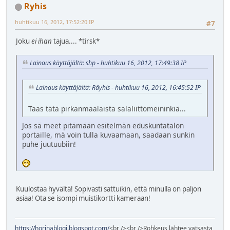
Ryhis
huhtikuu 16, 2012, 17:52:20 IP
#7
Joku
ei ihan
tajua.... *tirsk*
Lainaus käyttäjältä: shp - huhtikuu 16, 2012, 17:49:38 IP
Lainaus käyttäjältä: Räyhis - huhtikuu 16, 2012, 16:45:52 IP
Taas tätä pirkanmaalaista salaliittomeininkiä...
Jos sä meet pitämään esitelmän eduskuntatalon
portaille, mä voin tulla kuvaamaan, saadaan sunkin
puhe juutuubiin!
Kuulostaa hyvältä! Sopivasti sattuikin, että minulla on paljon
asiaa! Ota se isompi muistikortti kameraan!
https://horinablogi.blogspot.com/
<br /><br />Rohkeus lähtee vatsasta,