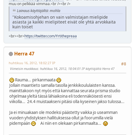
muu on pelkkää vimmaa.<br /><br />
Lainaus käyttäjältä: mohla
"Kokoamisohjehan on vain valmistajan mielipide
asiasta ja kaikki mielipiteet eivät ole yhtä arvokkaita
kuin toiset
<br><br>
https://twitter.com/Yrtithepreaa
Herra 47
huhtikuu 16, 2012, 18:02:27 IP
#8
Viimeisin muokkaus
: huhtikuu 16, 2012, 18:04:01 IP käyttäjältä Herra 47
Rauma... pirkanmaata
Jollain maantieto samalla tasolla jenkkikoululaisten kanssa.
mainittakoon nyt myös että kannattaa seurata prisma studio
ohjelmaa yleltä tässä lähiaikoina eli todennäköisesti ensi
viikolla... 24.4 muistaakseni pitäisi olla kyseinen jakso tulossa...
Ja ei minuakaan ole modeksi päästetty vaikka jo useamman
vuoden yhdistyksen hallituksessa ollut ja foorumilla vielä
pidempään
Ai niin en olekaan pirkanmaalta...