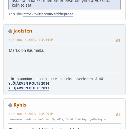
asiasta ja kaikki mielipiteet eivät ole yhtä arvokkaita
kuin toiset
<br><br>
https://twitter.com/Yrtithepreaa
jaolsten
huhtikuu 16, 2012, 17:33:14 IP
#3
Marko on Raumalta.
-Hirttotuomion saanut halusi viimeiseksi toiveekseen sätkiä-
YLÖJÄRVEN POLTE 2014
YLÖJÄRVEN POLTE 2013
Ryhis
huhtikuu 16, 2012, 17:35:45 IP
#4
Viimeisin muokkaus
: huhtikuu 16, 2012, 17:38:36 IP käyttäjältä Räyhis