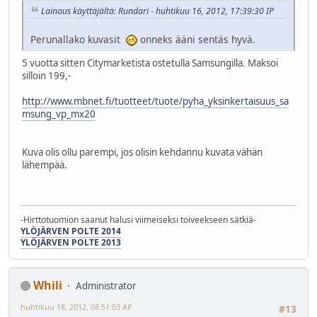
Lainaus käyttäjältä: Rundari - huhtikuu 16, 2012, 17:39:30 IP
Perunallako kuvasit
onneks ääni sentäs hyvä.
5 vuotta sitten Citymarketista ostetulla Samsungilla. Maksoi
silloin 199,-
http://www.mbnet.fi/tuotteet/tuote/pyha_yksinkertaisuus_sa
msung_vp_mx20
Kuva olis ollu parempi, jos olisin kehdannu kuvata vähän
lähempää.
-Hirttotuomion saanut halusi viimeiseksi toiveekseen sätkiä-
YLÖJÄRVEN POLTE 2014
YLÖJÄRVEN POLTE 2013
Whili
Administrator
huhtikuu 18, 2012, 08:51:03 AP
#13