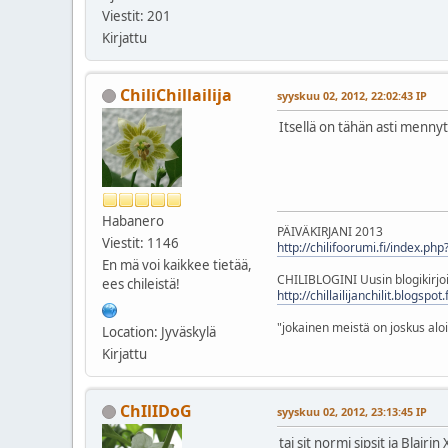
Viestit: 201
Kirjattu
ChiliChillailija
syyskuu 02, 2012, 22:02:43 IP
Itsellä on tähän asti mennyt B
Habanero
PÄIVÄKIRJANI 2013
Viestit: 1146
http://chilifoorumi.fi/index.ph
En mä voi kaikkee tietää,
CHILIBLOGINI Uusin blogikirjoi
ees chileistä!
http://chillailijanchilit.blogspo
"jokainen meistä on joskus aloi
Location: Jyväskylä
Kirjattu
ChIlIDoG
syyskuu 02, 2012, 23:13:45 IP
tai sit normi sipsit ja Blairi