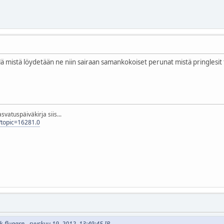
ä mistä löydetään ne niin sairaan samankokoiset perunat mistä pringlesit 
svatuspäiväkirja siis...
p?topic=16281.0
ik-flugarn - syyskuu 19, 2012, 13:49:45 IP