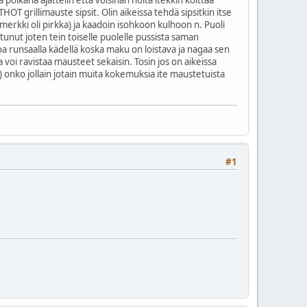
 grillimauste sipsit. Olin aikeissa tehdä sipsitkin itse
(merkki oli pirkka) ja kaadoin isohkoon kulhoon n. Puoli
tunut joten tein toiselle puolelle pussista saman
a runsaalla kädellä koska maku on loistava ja nagaa sen
a voi ravistaa mausteet sekaisin. Tosin jos on aikeissa
 onko jollain jotain muita kokemuksia ite maustetuista
#1