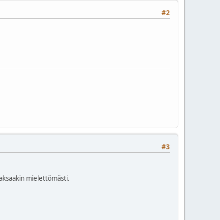
#2
#3
 maksaakin mielettömästi.