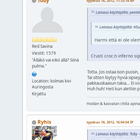
Toby
syyskuu 18, 2012, 11:33:18 AP
Lainaus käyttäjältä: pente
Lainaus käyttäjältä: HS
Harmi että ei ole olem
Red Savina
Viestit: 1579
Crusti croc:n inferno sip
"Älläkö vai eikö ällä? Siinä
pulma."
Totta. Jos ostaa ison pussin,
Tai sitten löytyy hyviä sipse
Location: kolmas kivi
pakkauskaasun takia... Ei vo
Auringosta
Huh huh! Heti kun alettiin p
Kirjattu
Hoidan & kasvatan chiliä apinan
Ryhis
syyskuu 18, 2012, 16:04:04 IP
Lainaus käyttäjältä: Toby 