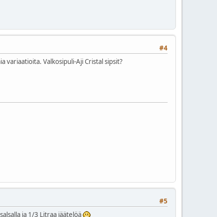
#4
 variaatioita. Valkosipuli-Aji Cristal sipsit?
#5
salsalla ja 1/3 Litraa jäätelöä