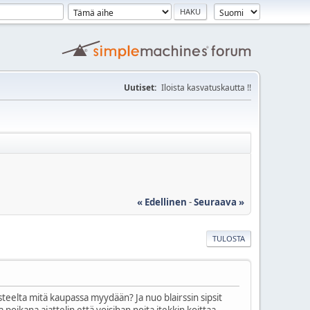
Uutiset:
Iloista kasvatuskautta !!
« Edellinen
-
Seuraava »
TULOSTA
teelta mitä kaupassa myydään? Ja nuo blairssin sipsit
oikana ajattelin että voisihan noita itekkin koittaa