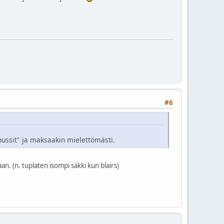
#6
epussit" ja maksaakin mielettömästi.
taan. (n. tuplaten isompi säkki kun blairs)