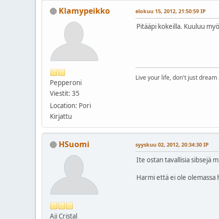
Klamypeikko
elokuu 15, 2012, 21:50:59 IP
Pitääpi kokeilla. Kuuluu myö
Live your life, don't just dream 
Pepperoni
Viestit: 35
Location: Pori
Kirjattu
HSuomi
syyskuu 02, 2012, 20:34:30 IP
Ite ostan tavallisia sibsejä
Harmi että ei ole olemassa h
Aji Cristal