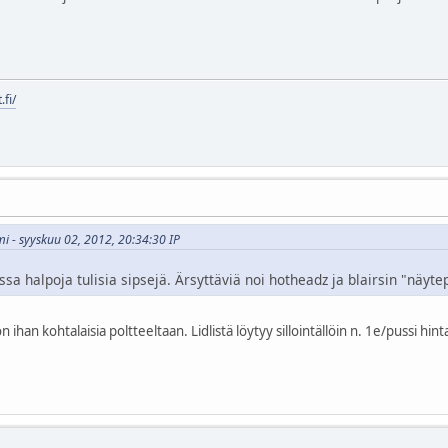
.fi/
i - syyskuu 02, 2012, 20:34:30 IP
sa halpoja tulisia sipsejä. Ärsyttäviä noi hotheadz ja blairsin "näyt
n ihan kohtalaisia poltteeltaan. Lidlistä löytyy sillointällöin n. 1e/pussi hin