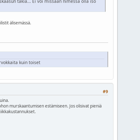
kaasun takia... Ei voi missään nimessä olla iso
listit älisemässä.
vokkaita kuin toiset
#9
uina.
tuohon murskaantumisen estämiseen. Jos olisivat pieniä
stiikkakustannukset.