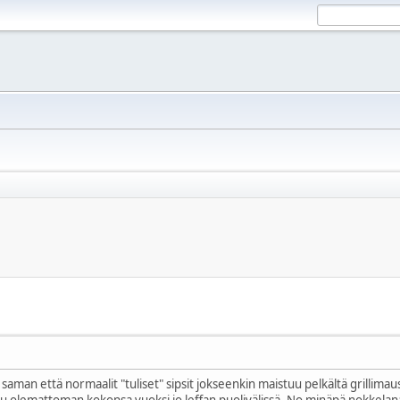
an että normaalit "tuliset" sipsit jokseenkin maistuu pelkältä grillimaus
u olemattoman kokonsa vuoksi jo leffan puolivälissä. No minäpä nokkelana p