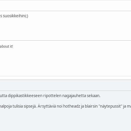
s suosikkeihini;)
about it!
 mutta dippikastikkeeseen ripottelen nagajauhetta sekaan.
alpoja tulisia sipsejä. Ärsyttäviä noi hotheadz ja blairsin "näytepussit" ja