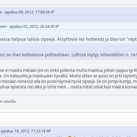
le - syyskuu 08, 2012, 17:09:36 IP
uomi - syyskuu 02, 2012, 20:34:30 IP
assa halpoja tulisia sipsejä. Ärsyttäviä noi hotheadz ja blairsin "nä
sit on ihan kohtalaisia poltteeltaan. Lidlistä löytyy sillointällöin n. 1
 se ei maistu miltään (eli on
ehkä
poltetta mutta maistuu joltain pippurigril
jä. On tulisuutta ja maistuukin hyvältä. Mutta sitten se pussi on prkl täytet
i missään nimessä olla iso pussi täynnä hyviä sipsejä. Se on jompi kumpi, mu
uhua sipseistä niin alko jo tehä mieli... mutta mitäs ostat kun määrä korva
 raivolla.
- syyskuu 18, 2012, 11:33:18 AP