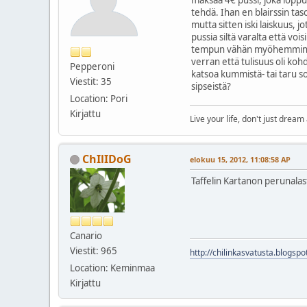
tehdä. Ihan en blairssin ta
mutta sitten iski laiskuus, 
pussia siltä varalta että vo
tempun vähän myöhemmin. Kun
verran että tulisuus oli koh
Pepperoni
katsoa kummistä- tai taru s
Viestit: 35
sipseistä?
Location: Pori
Kirjattu
Live your life, don't just dream 
ChIlIDoG
elokuu 15, 2012, 11:08:58 AP
Taffelin Kartanon perunalast
Canario
Viestit: 965
http://chilinkasvatusta.blogspot
Location: Keminmaa
Kirjattu