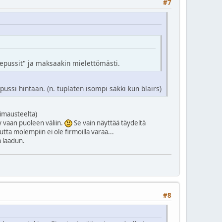
#7
ytepussit" ja maksaakin mielettömästi.
e/pussi hintaan. (n. tuplaten isompi säkki kun blairs)
limausteelta)
ty vaan puoleen väliin.
Se vain näyttää täydeltä
tta molempiin ei ole firmoilla varaa...
a laadun.
#8