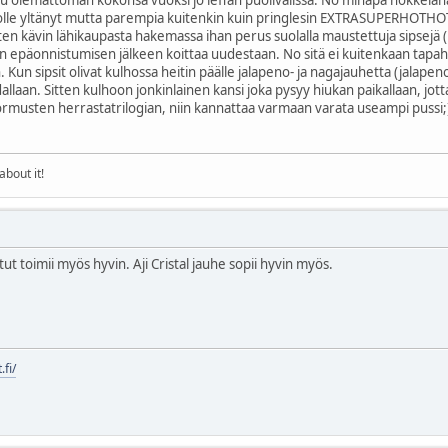
solle yltänyt mutta parempia kuitenkin kuin pringlesin EXTRASUPERHOTHOTHOT
joten kävin lähikaupasta hakemassa ihan perus suolalla maustettuja sipsejä 
isin epäonnistumisen jälkeen koittaa uudestaan. No sitä ei kuitenkaan tapah
 sipsit olivat kulhossa heitin päälle jalapeno- ja nagajauhetta (jalapeno
dallaan. Sitten kulhoon jonkinlainen kansi joka pysyy hiukan paikallaan, jott
ormusten herrastatrilogian, niin kannattaa varmaan varata useampi pussi;)
about it!
ut toimii myös hyvin. Aji Cristal jauhe sopii hyvin myös.
.fi/