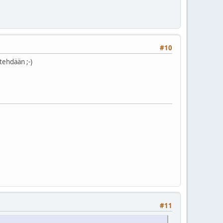
#10
tehdään ;-)
#11