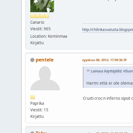
Canario
Viestit: 965
http://chilinkasvatusta.blogspot
Location: Keminmaa
Kirjattu
pentele
syyskuu 08, 2012, 17:09:36 IP
Lainaus käyttäjältä: HSuom
Harmi että ei ole olemas
Crusti croc:n inferno sipsit o
Paprika
Viestit: 15
Kirjattu