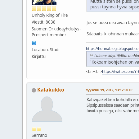
Mutta sitten se pussi on
pussi täynnä hyviä sipse
Unholy Ring of Fire
Viestit: 8038
Jos se pussi olisi aivan täyn
Suomen Orkideayhdistys -
Sitäpaitsi kilohinnan mukaa
Prospect member
https://horinablogi.blogspot.c
Location: Stadi
Lainaus käyttäjältä: mohla
Kirjattu
"Kokoamisohjehan on vain
<br><br>
https://twitter.com/Y
Kalakukko
syyskuu 19, 2012, 13:12:50 IP
Kahvipakettien kohdalla ei 
Sipsipusseissa saadaan prin
tiiviitä pusseja, olisi väh
Serrano