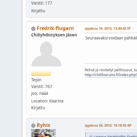
Viestit: 177
Kirjattu
Fredrik-flugarn
syyskuu 19, 2012, 13:49:45 IP
Chiliyhdistyksen jäsen
Seuraavaksi voidaan pähkäil
Rehut ja revitetyt pelihousut, ka
http://chilifoorumi.fi/index.ph
Tepin
Viestit: 767
joo, näää
Location: Kaarina
Kirjattu
Ryhis
syyskuu 20, 2012, 10:18:35 AP
Lainaus käyttäjältä: Fredr