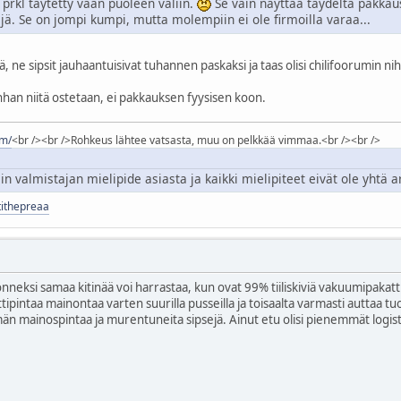
 prkl täytetty vaan puoleen väliin.
Se vain näyttää täydeltä pakkaus
jä. Se on jompi kumpi, mutta molempiin ei ole firmoilla varaa...
nä, ne sipsit jauhaantuisivat tuhannen paskaksi ja taas olisi chilifoorumin nihi
nhan niitä ostetaan, ei pakkauksen fyysisen koon.
om/
<br /><br />Rohkeus lähtee vatsasta, muu on pelkkää vimmaa.<br /><br />
 valmistajan mielipide asiasta ja kaikki mielipiteet eivät ole yhtä ar
rtithepreaa
onneksi samaa kitinää voi harrastaa, kun ovat 99% tiiliskiviä vakuumipakatt
ttipintaa mainontaa varten suurilla pusseilla ja toisaalta varmasti auttaa 
emmän mainospintaa ja murentuneita sipsejä. Ainut etu olisi pienemmät logi