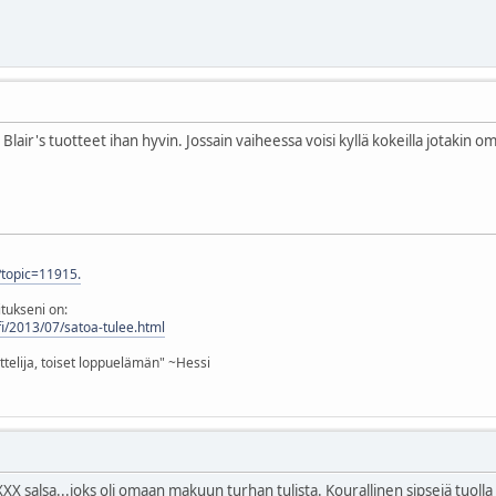
lair's tuotteet ihan hyvin. Jossain vaiheessa voisi kyllä kokeilla jotakin omia
p?topic=11915.
tukseni on:
t.fi/2013/07/satoa-tulee.html
ttelija, toiset loppuelämän" ~Hessi
n XXX salsa...joks oli omaan makuun turhan tulista. Kourallinen sipsejä tuolla 