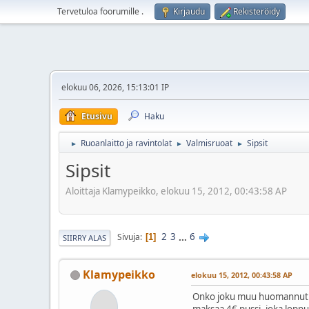
Tervetuloa foorumille
.
Kirjaudu
Rekisteröidy
elokuu 06, 2026, 15:13:01 IP
Etusivu
Haku
Ruoanlaitto ja ravintolat
Valmisruoat
Sipsit
►
►
►
Sipsit
Aloittaja Klamypeikko, elokuu 15, 2012, 00:43:58 AP
2
3
...
6
Sivuja
1
SIIRRY ALAS
Klamypeikko
elokuu 15, 2012, 00:43:58 AP
Onko joku muu huomannut sam
maksaa 4€ pussi, joka loppu