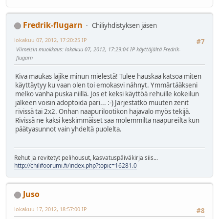
Fredrik-flugarn
Chiliyhdistyksen jäsen
lokakuu 07, 2012, 17:20:25 IP
#7
Viimeisin muokkaus
: lokakuu 07, 2012, 17:29:04 IP käyttäjältä Fredrik-
flugarn
Kiva maukas lajike minun mielestä! Tulee hauskaa katsoa miten
käyttäytyy ku vaan olen toi emokasvi nähnyt. Ymmärtääkseni
melko vanha puska niillä. Jos et keksi käyttöä rehuille kokeilun
jälkeen voisin adoptoida pari... :-) Järjestätkö muuten zenit
rivissä tai 2x2. Onhan naapurilootikon hajavalo myös tekijä.
Rivissä ne kaksi keskimmäiset saa molemmilta naapureilta kun
päätyasunnot vain yhdeltä puolelta.
Rehut ja revitetyt pelihousut, kasvatuspäiväkirja siis...
http://chilifoorumi.fi/index.php?topic=16281.0
Juso
lokakuu 17, 2012, 18:57:00 IP
#8