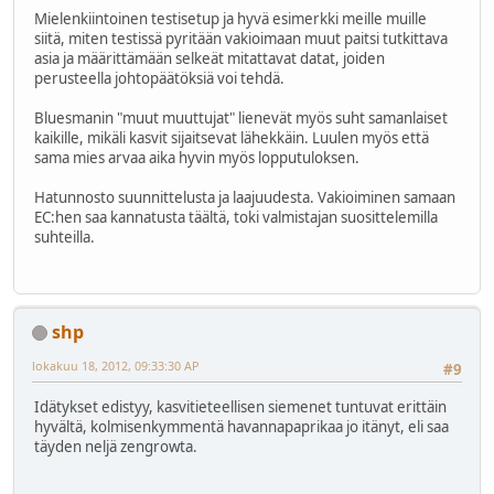
Mielenkiintoinen testisetup ja hyvä esimerkki meille muille
siitä, miten testissä pyritään vakioimaan muut paitsi tutkittava
asia ja määrittämään selkeät mitattavat datat, joiden
perusteella johtopäätöksiä voi tehdä.
Bluesmanin "muut muuttujat" lienevät myös suht samanlaiset
kaikille, mikäli kasvit sijaitsevat lähekkäin. Luulen myös että
sama mies arvaa aika hyvin myös lopputuloksen.
Hatunnosto suunnittelusta ja laajuudesta. Vakioiminen samaan
EC:hen saa kannatusta täältä, toki valmistajan suosittelemilla
suhteilla.
shp
lokakuu 18, 2012, 09:33:30 AP
#9
Idätykset edistyy, kasvitieteellisen siemenet tuntuvat erittäin
hyvältä, kolmisenkymmentä havannapaprikaa jo itänyt, eli saa
täyden neljä zengrowta.