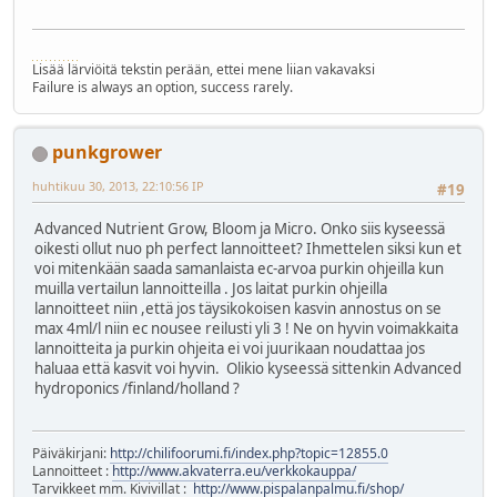
Lisää lärviöitä tekstin perään, ettei mene liian vakavaksi
Failure is always an option, success rarely.
punkgrower
huhtikuu 30, 2013, 22:10:56 IP
#19
Advanced Nutrient Grow, Bloom ja Micro. Onko siis kyseessä
oikesti ollut nuo ph perfect lannoitteet? Ihmettelen siksi kun et
voi mitenkään saada samanlaista ec-arvoa purkin ohjeilla kun
muilla vertailun lannoitteilla . Jos laitat purkin ohjeilla
lannoitteet niin ,että jos täysikokoisen kasvin annostus on se
max 4ml/l niin ec nousee reilusti yli 3 ! Ne on hyvin voimakkaita
lannoitteita ja purkin ohjeita ei voi juurikaan noudattaa jos
haluaa että kasvit voi hyvin. Olikio kyseessä sittenkin Advanced
hydroponics /finland/holland ?
Päiväkirjani:
http://chilifoorumi.fi/index.php?topic=12855.0
Lannoitteet :
http://www.akvaterra.eu/verkkokauppa/
Tarvikkeet mm. Kivivillat :
http://www.pispalanpalmu.fi/shop/