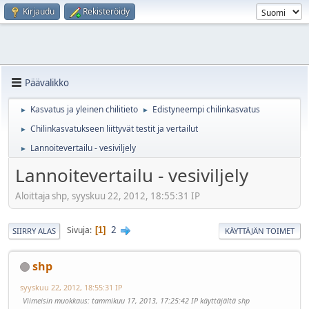
Kirjaudu
Rekisteröidy
Päävalikko
Kasvatus ja yleinen chilitieto
Edistyneempi chilinkasvatus
►
►
Chilinkasvatukseen liittyvät testit ja vertailut
►
Lannoitevertailu - vesiviljely
►
Lannoitevertailu - vesiviljely
Aloittaja shp, syyskuu 22, 2012, 18:55:31 IP
2
Sivuja
1
SIIRRY ALAS
KÄYTTÄJÄN TOIMET
shp
syyskuu 22, 2012, 18:55:31 IP
Viimeisin muokkaus
: tammikuu 17, 2013, 17:25:42 IP käyttäjältä shp