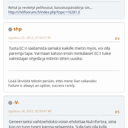
Rehut ja revitetyt pelihousut, kasvatuspäiväkirja siis...
http://chilifoorumi.fi/index.php?topic=16281.0
shp
syyskuu 22, 2012, 21:50:57 IP
#4
Tuota EC:n säätämistä samaksi kaikille mietin myös, voi olla
parempi tapa. Varmaan katson ensin minkälaiset EC:t tulee
valmistajan ohjeilla ja mitetin sitten uusiksi.
Lisää lärviöitä tekstin perään, ettei mene liian vakavaksi
Failure is always an option, success rarely.
-V-
syyskuu 24, 2012, 02:59:47 AP
#5
Geneeriseksi vaihtoehdoksi voisin ehdottaa Nutrifortea, siinä
kun on tuon typen kanssa pelaamista. Sulla taisi olla kyllä