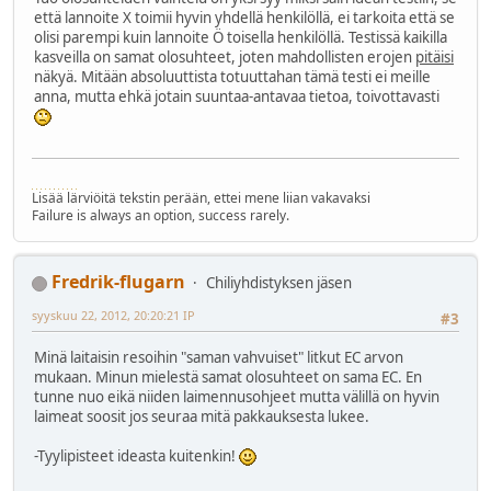
että lannoite X toimii hyvin yhdellä henkilöllä, ei tarkoita että se
olisi parempi kuin lannoite Ö toisella henkilöllä. Testissä kaikilla
kasveilla on samat olosuhteet, joten mahdollisten erojen
pitäisi
näkyä. Mitään absoluuttista totuuttahan tämä testi ei meille
anna, mutta ehkä jotain suuntaa-antavaa tietoa, toivottavasti
Lisää lärviöitä tekstin perään, ettei mene liian vakavaksi
Failure is always an option, success rarely.
Fredrik-flugarn
Chiliyhdistyksen jäsen
syyskuu 22, 2012, 20:20:21 IP
#3
Minä laitaisin resoihin "saman vahvuiset" litkut EC arvon
mukaan. Minun mielestä samat olosuhteet on sama EC. En
tunne nuo eikä niiden laimennusohjeet mutta välillä on hyvin
laimeat soosit jos seuraa mitä pakkauksesta lukee.
-Tyylipisteet ideasta kuitenkin!