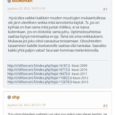
bluesman
syyskuu 22, 2012, 19:57:15 IP
#1
Hyvä idea vaikkei kaikkien muiden muuttujien mukaantullessa
ole järin oleellinen seikka mitä lannoitetta käytät. Ts. jos on
kylmää on ihan sama mitä juotat chilillesi, ei se kasva
kuitenkaan. Jos on ötököitä; sama juttu. Optimiolosuhteissa
saattaa löytyä minimaalisia eroja. Tämä siis oma veikkaukseni.
Mukavaa jos joku viitsii vaivautua testaamaan. Olosuhteiden
tasaaminen kaikille koekasveille saattaa olla hankalaa. Saavatko
kaikki yhtä paljon valoa? Seuraan hommaa mielenkiinnolla.
http://chilifoorumi.fi/index.php?topic=6187.0
Kausi 2009
http://chilifoorumi.fi/index.php?topic=6715.0
Kausi 2010
http://chilifoorumi.fi/index.php?topic=8479.0
Kausi 2011
http://chilifoorumi.fi/index.php?topic=10822.0
Kausi 2012
http://chilifoorumi.fi/index.php?topic=12678.0
Kausi 2013
shp
syyskuu 22, 2012, 20:12:11 IP
#2
Tuo olosuhteiden vaihtelu on yksi syy miksi sain idean testiin, se