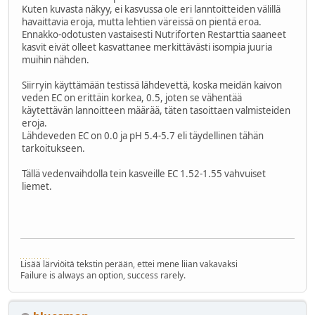
Kuten kuvasta näkyy, ei kasvussa ole eri lanntoitteiden välillä
havaittavia eroja, mutta lehtien väreissä on pientä eroa.
Ennakko-odotusten vastaisesti Nutriforten Restarttia saaneet
kasvit eivät olleet kasvattanee merkittävästi isompia juuria
muihin nähden.
Siirryin käyttämään testissä lähdevettä, koska meidän kaivon
veden EC on erittäin korkea, 0.5, joten se vähentää
käytettävän lannoitteen määrää, täten tasoittaen valmisteiden
eroja.
Lähdeveden EC on 0.0 ja pH 5.4-5.7 eli täydellinen tähän
tarkoitukseen.
Tällä vedenvaihdolla tein kasveille EC 1.52-1.55 vahvuiset
liemet.
Lisää lärviöitä tekstin perään, ettei mene liian vakavaksi
Failure is always an option, success rarely.