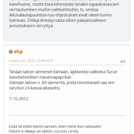
kasvihuone, mutta itseä kiinnostaisi siinäkin tapauksessa sen
vertautuminen muihin vaihtoehtoihin, ts. omissa
ikkunalautapuuhissa nuo ohjeistukset eivät oikein tunnu
toimivan. Chilejä ilmestyi vasta siihen pääsatovaiheen
annostukseen siirryttyä.
shp
lokakuu 07, 2012, 16:48:33 IP
#6
Tänään laitoin siemenet itämään, lajikkeeksi valikoitui Turun
kasvitieteellisen Havannapaprikat.
Itämään laitoin n. 60 siementä, joista toivottavasti saa sen
tarvitun 24 kasvia aikaiseksi.
7.10.2012
Lisää lärviöitä tekstin perään, ettei mene liian vakavaksi
Failure is always an option, success rarely.