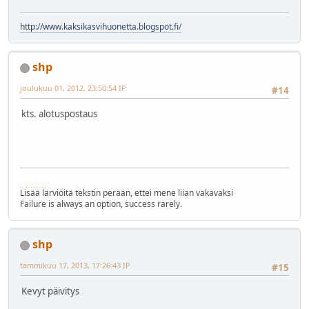
http://www.kaksikasvihuonetta.blogspot.fi/
shp
joulukuu 01, 2012, 23:50:54 IP
#14
kts. alotuspostaus
Lisää lärviöitä tekstin perään, ettei mene liian vakavaksi
Failure is always an option, success rarely.
shp
tammikuu 17, 2013, 17:26:43 IP
#15
Kevyt päivitys