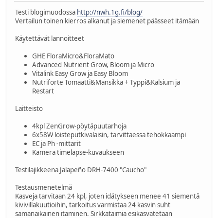
Testi blogimuodossa
http://nwh.1g.fi/blog/
Vertailun toinen kierros alkanut ja siemenet päässeet itämään
Käytettävät lannoitteet
GHE FloraMicro&FloraMato
Advanced Nutrient Grow, Bloom ja Micro
Vitalink Easy Grow ja Easy Bloom
Nutriforte Tomaatti&Mansikka + Typpi&Kalsium ja
Restart
Laitteisto
4kpl ZenGrow-pöytäpuutarhoja
6x58W loisteputkivalaisin, tarvittaessa tehokkaampi
EC ja Ph -mittarit
Kamera timelapse-kuvaukseen
Testilajikkeena Jalapeño DRH-7400 "Caucho"
Testausmenetelmä
Kasveja tarvitaan 24 kpl, joten idätykseen menee 41 siementä
kivivillakuutioihin, tarkoitus varmistaa 24 kasvin suht
samanaikainen itäminen. Sirkkataimia esikasvatetaan