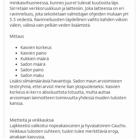
minikasvihuoneessa, kunnes juuret tulevat kuutioista läpi.
Siirretään verkkoruukkuun ja laitteisiin. Joka laitteessa on eri
ravinneliuos, joka sekoitetaan valmistajan ohjeiden mukaan pH
5.5 vedestä. Ravinneliuosten täydellinen vaihto kahden viikoin
välein, välissä vain pelkän veden lisäämistä.
Mittaus
Kasvien korkeus
Kasvien paino
Kukkien määrä
Sadon määrä
Sadon paino
Sadon maku
Lisäksi silmämääräisiä havaintoja. Sadon maun arvioimiseen
testiryhmä, ettei arviot mene liian yksipuoleiseksi. Kasvien
korkeus ei kerro absoluuttista totuutta, mutta auttaa
arvioimaan lainnoitteen toimivuutta yhdessä muiden tulosten
kanssa.
Mietteitä ja veikkauksia
Lajikkeeksi valikoitui nopeakasvuinen ja hyväsatoinen Caucho.
Veikkaus tulosten suhteen; tuskin tulee merkittäviä eroja,
ainakaan kasvussa.