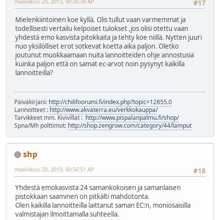
maaliskuu 20, 2013, 00:26:39 AP
#17
Mielenkiintoinen koe kyllä. Olis tullut vaan varmemmat ja
todellisesti vertailu kelpoiset tulokset ,jos olisi otettu vaan
yhdestä emo kasvista pitokkaita ja tehty koe niillä. Nytten juuri
nuo yksilölliset erot sotkevat koetta aika paljon. Oletko
joutunut muokkaamaan nuita lannoitteiden ohje annostusia
kuinka paljon että on samat ec-arvot noin pysynyt kaikilla
lannoitteilla?
Päiväkirjani:
http://chilifoorumi.fi/index.php?topic=12855.0
Lannoitteet :
http://www.akvaterra.eu/verkkokauppa/
Tarvikkeet mm. Kivivillat :
http://www.pispalanpalmu.fi/shop/
Spna/Mh polttimot:
http://shop.zengrow.com/category/44/lamput
shp
maaliskuu 20, 2013, 00:56:51 AP
#18
Yhdestä emokasvista 24 samankokoisen ja samanlaisen
pistokkaan saaminen on pitkälti mahdotonta.
Olen kaikilla lannoitteilla laittanut saman EC:n, moniosaisilla
valmistajan ilmoittamalla suhteella.