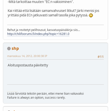
-Mitä tarkoittaa muuten "EC:n vakioiminen".
Kai riittää että lisätään samanvahvuiset litkut? Järki menisi jos
yrittäisi pidä ECn jatkuvasti samall tasolla joka pytyssä.
Rehut ja revitetyt pelihousut, kasvatuspäiväkirja siis...
http://chilifoorumi.fi/index.php?topic=16281.0
shp
marraskuu 14, 2012, 20:00:38 IP
#11
Aloituspostausta päivitetty
Lisää lärviöitä tekstin perään, ettei mene liian vakavaksi
Failure is always an option, success rarely.