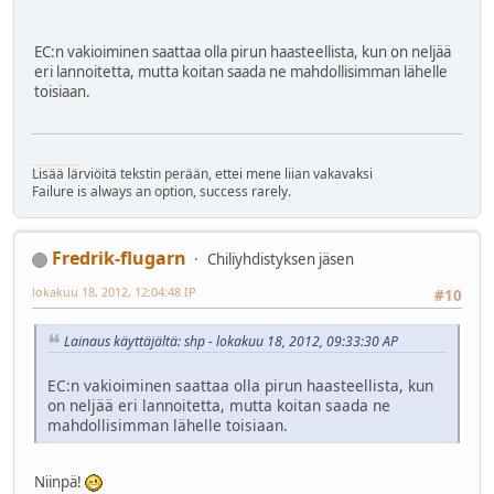
EC:n vakioiminen saattaa olla pirun haasteellista, kun on neljää
eri lannoitetta, mutta koitan saada ne mahdollisimman lähelle
toisiaan.
Lisää lärviöitä tekstin perään, ettei mene liian vakavaksi
Failure is always an option, success rarely.
Fredrik-flugarn
Chiliyhdistyksen jäsen
lokakuu 18, 2012, 12:04:48 IP
#10
Lainaus käyttäjältä: shp - lokakuu 18, 2012, 09:33:30 AP
EC:n vakioiminen saattaa olla pirun haasteellista, kun
on neljää eri lannoitetta, mutta koitan saada ne
mahdollisimman lähelle toisiaan.
Niinpä!