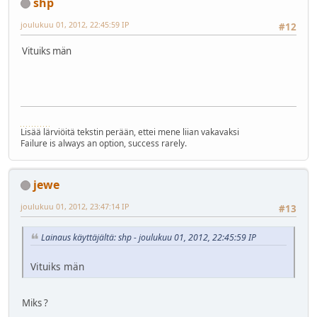
shp
joulukuu 01, 2012, 22:45:59 IP
#12
Vituiks män
Lisää lärviöitä tekstin perään, ettei mene liian vakavaksi
Failure is always an option, success rarely.
jewe
joulukuu 01, 2012, 23:47:14 IP
#13
Lainaus käyttäjältä: shp - joulukuu 01, 2012, 22:45:59 IP
Vituiks män
Miks ?