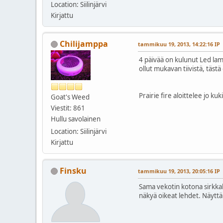
Location: Siilinjärvi
Kirjattu
Chilijamppa
tammikuu 19, 2013, 14:22:16 IP
4 päivää on kulunut Led lamp
ollut mukavan tiivistä, tästä
Prairie fire aloittelee jo k
Goat's Weed
Viestit: 861
Hullu savolainen
Location: Siilinjärvi
Kirjattu
Finsku
tammikuu 19, 2013, 20:05:16 IP
Sama vekotin kotona sirkkale
näkyä oikeat lehdet. Näyttäi