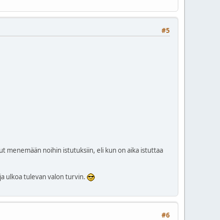
#5
ut menemään noihin istutuksiin, eli kun on aika istuttaa
 ja ulkoa tulevan valon turvin.
#6