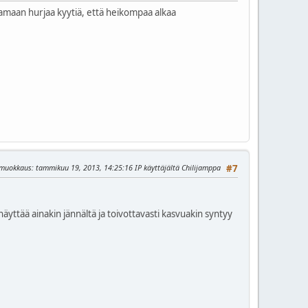
vamaan hurjaa kyytiä, että heikompaa alkaa
 muokkaus
: tammikuu 19, 2013, 14:25:16 IP käyttäjältä Chilijamppa
#7
näyttää ainakin jännältä ja toivottavasti kasvuakin syntyy