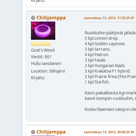
Kirjattu
Chilijamppa
tammikuu 13, 2013, 17:25:35 IP
Ruukkuihin päätyivät jatko
5 kpl Lemon drop.
4 kpl Golden cayenne.
3 kpl Serrano.
Goat's Weed
4 kpl Padron.
Viestit: 861
3 kpl Fatalii.
Hullu savolainen
2 kpl Hungarian black.
Location: Siilinjärvi
3 kpl Krakatoa F1 hybrid.
2 kpl Prairie firea.(Yksi P
Kirjattu
1 kpl Starfish.
Kävin paikallisesta Agrimark
kasvit isompiin ruukkuihin, n
Koska tilaamiani valoja ei o
Chilijamppa
tammikuu 13, 2013, 20:06:25 IP