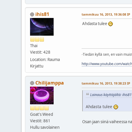
ihis81
tammikuu 16, 2013, 19:36:08 IP
Ahdasta tulee
Thai
Viestit: 428
-Tiedän kyllä sen, en vain muist
Location: Rauma
http://www.youtube.com/watc
Kirjattu
Chilijamppa
tammikuu 16, 2013, 19:38:23 IP
Lainaus käyttäjältä: ihis8
Ahdasta tulee
Goat's Weed
Viestit: 861
Osan jaan siinä vaiheessa naa
Hullu savolainen