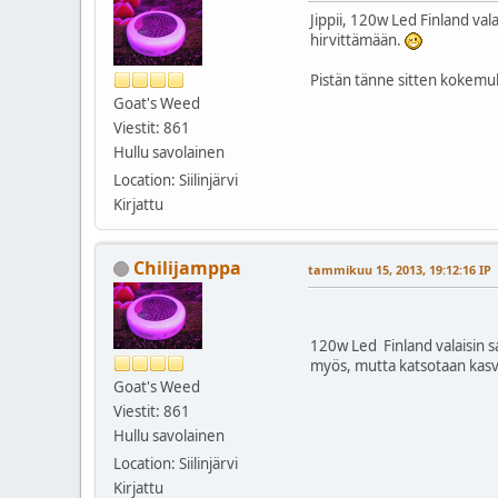
Jippii, 120w Led Finland va
hirvittämään.
Pistän tänne sitten kokemuk
Goat's Weed
Viestit: 861
Hullu savolainen
Location: Siilinjärvi
Kirjattu
Chilijamppa
tammikuu 15, 2013, 19:12:16 IP
120w Led Finland valaisin sa
myös, mutta katsotaan kasvu
Goat's Weed
Viestit: 861
Hullu savolainen
Location: Siilinjärvi
Kirjattu