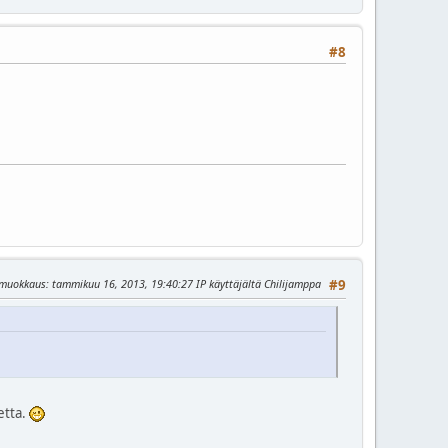
#8
 muokkaus
: tammikuu 16, 2013, 19:40:27 IP käyttäjältä Chilijamppa
#9
etta.