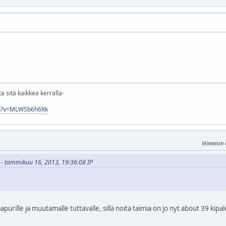
a sitä kaikkea kerralla-
h?v=MLWSb6h6ltk
Viimeisin
1 - tammikuu 16, 2013, 19:36:08 IP
purille ja muutamalle tuttavalle, sillä noita taimia on jo nyt about 39 kipal