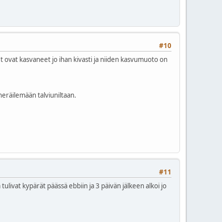
#10
met ovat kasvaneet jo ihan kivasti ja niiden kasvumuoto on
 heräilemään talviuniltaan.
#11
ulivat kypärät päässä ebbiin ja 3 päivän jälkeen alkoi jo