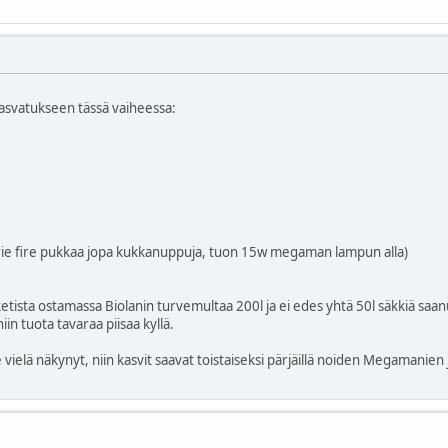
kasvatukseen tässä vaiheessa:
rairie fire pukkaa jopa kukkanuppuja, tuon 15w megaman lampun alla)
etista ostamassa Biolanin turvemultaa 200l ja ei edes yhtä 50l säkkiä saan
iin tuota tavaraa piisaa kyllä.
le vielä näkynyt, niin kasvit saavat toistaiseksi pärjäillä noiden Megamanien