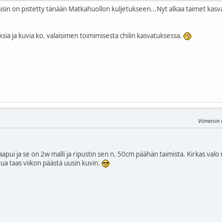
laisin on pistetty tänään Matkahuollon kuljetukseen...Nyt alkaa taimet kas
sia ja kuvia ko. valaisimen toimimisesta chilin kasvatuksessa.
Viimeisin
apui ja se on 2w malli ja ripustin sen n. 50cm päähän taimista. Kirkas valo 
a taas viikon päästä uusin kuvin.