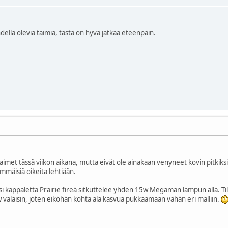
ehdellä olevia taimia, tästä on hyvä jatkaa eteenpäin.
taimet tässä viikon aikana, mutta eivät ole ainakaan venyneet kovin pitkik
mmäisiä oikeita lehtiään.
si kappaletta Prairie fireä sitkuttelee yhden 15w Megaman lampun alla. Tila
alaisin, joten eiköhän kohta ala kasvua pukkaamaan vähän eri malliin.