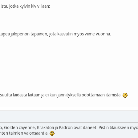
sta, jotka kylvin kivivillaan:
kapea jalopenon tapainen, jota kasvatin myös viime vuonna.
lisuutta laidasta laitaan ja ei kun jännityksellä odottamaan itämistä.
p, Golden cayenne, Krakatoa ja Padron ovat itäneet. Pistin tilaukseen myö
ten taimien valonsaantia.