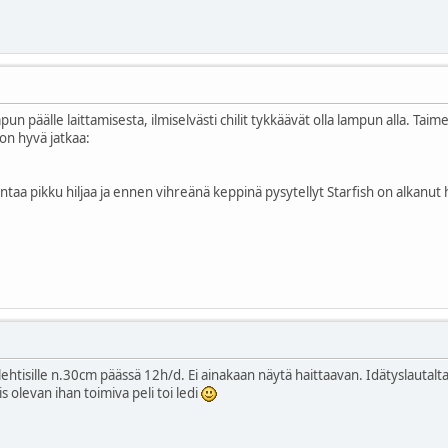
un päälle laittamisesta, ilmiselvästi chilit tykkäävät olla lampun alla. Tai
 on hyvä jatkaa:
ukintaa pikku hiljaa ja ennen vihreänä keppinä pysytellyt Starfish on alkanut
htisille n.30cm päässä 12h/d. Ei ainakaan näytä haittaavan. Idätyslautalta t
s olevan ihan toimiva peli toi ledi