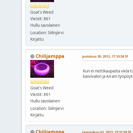
Goat's Weed
Viestit: 861
Hullu savolainen
Location: Siilinjärvi
Kirjattu
Chilijamppa
joulukuu 30, 2012, 17:10:58 IP
Kun ei nettikaupasta vielä 
kasvivalon ja Airam työpöyt
Goat's Weed
Viestit: 861
Hullu savolainen
Location: Siilinjärvi
Kirjattu
Chilijamppa
tammikuu 01, 2013, 23:31:58 IP