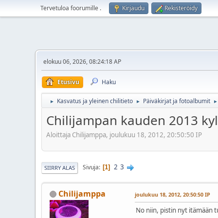
Tervetuloa foorumille
.
Kirjaudu
Rekisteröidy
elokuu 06, 2026, 08:24:18 AP
Etusivu
Haku
Kasvatus ja yleinen chilitieto
Päiväkirjat ja fotoalbumit
►
►
►
Chilijampan kauden 2013 kylv
Aloittaja Chilijamppa, joulukuu 18, 2012, 20:50:50 IP
2
3
Sivuja
1
SIIRRY ALAS
Chilijamppa
joulukuu 18, 2012, 20:50:50 IP
No niin, pistin nyt itämään 