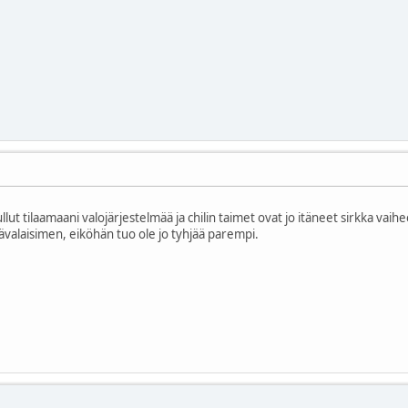
tullut tilaamaani valojärjestelmää ja chilin taimet ovat jo itäneet sirkka 
ävalaisimen, eiköhän tuo ole jo tyhjää parempi.