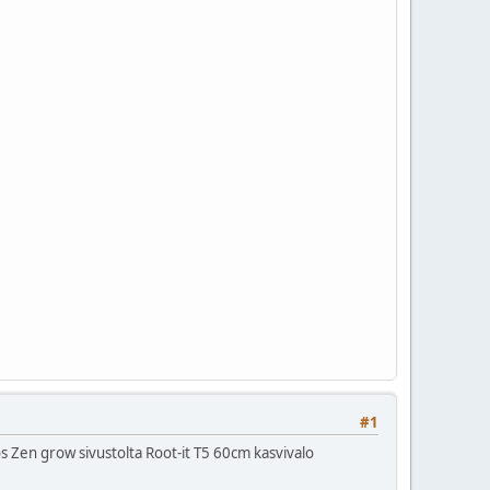
#1
s Zen grow sivustolta Root-it T5 60cm kasvivalo