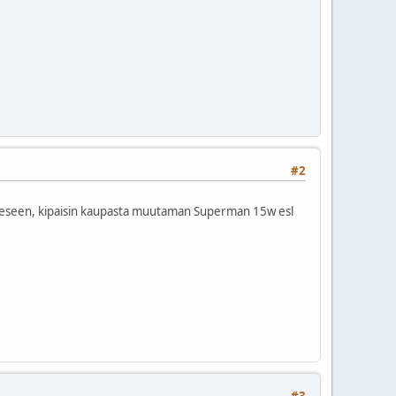
#2
vaiheeseen, kipaisin kaupasta muutaman Superman 15w esl
#3