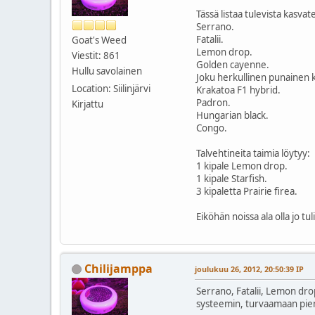
Tässä listaa tulevista kasvatei
Serrano.
Fatalii.
Goat's Weed
Lemon drop.
Viestit: 861
Golden cayenne.
Hullu savolainen
Joku herkullinen punainen 
Location: Siilinjärvi
Krakatoa F1 hybrid.
Padron.
Kirjattu
Hungarian black.
Congo.
Talvehtineita taimia löytyy:
1 kipale Lemon drop.
1 kipale Starfish.
3 kipaletta Prairie firea.
Eiköhän noissa ala olla jo tu
Chilijamppa
joulukuu 26, 2012, 20:50:39 IP
Serrano, Fatalii, Lemon dro
systeemin, turvaamaan pien