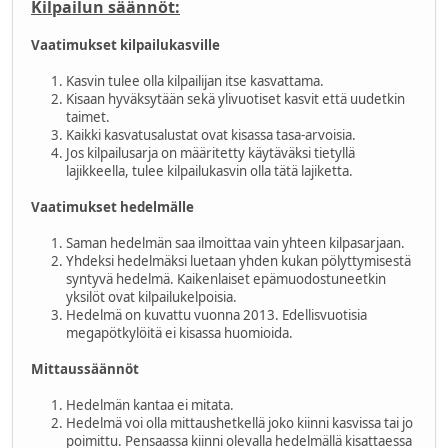
Kilpailun säännöt:
Vaatimukset kilpailukasville
Kasvin tulee olla kilpailijan itse kasvattama.
Kisaan hyväksytään sekä ylivuotiset kasvit että uudetkin
taimet.
Kaikki kasvatusalustat ovat kisassa tasa-arvoisia.
Jos kilpailusarja on määritetty käytäväksi tietyllä
lajikkeella, tulee kilpailukasvin olla tätä lajiketta.
Vaatimukset hedelmälle
Saman hedelmän saa ilmoittaa vain yhteen kilpasarjaan.
Yhdeksi hedelmäksi luetaan yhden kukan pölyttymisestä
syntyvä hedelmä. Kaikenlaiset epämuodostuneetkin
yksilöt ovat kilpailukelpoisia.
Hedelmä on kuvattu vuonna 2013. Edellisvuotisia
megapötkylöitä ei kisassa huomioida.
Mittaussäännöt
Hedelmän kantaa ei mitata.
Hedelmä voi olla mittaushetkellä joko kiinni kasvissa tai jo
poimittu. Pensaassa kiinni olevalla hedelmällä kisattaessa