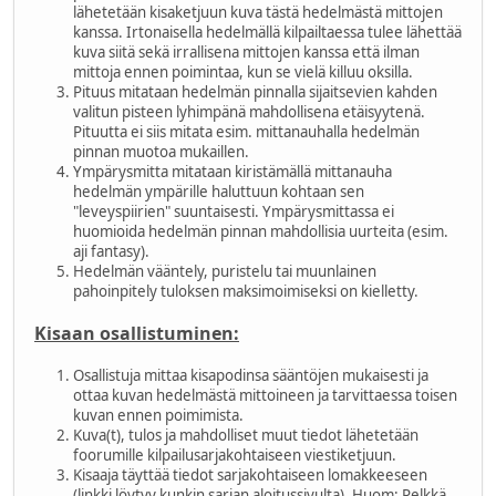
lähetetään kisaketjuun kuva tästä hedelmästä mittojen
kanssa. Irtonaisella hedelmällä kilpailtaessa tulee lähettää
kuva siitä sekä irrallisena mittojen kanssa että ilman
mittoja ennen poimintaa, kun se vielä killuu oksilla.
Pituus mitataan hedelmän pinnalla sijaitsevien kahden
valitun pisteen lyhimpänä mahdollisena etäisyytenä.
Pituutta ei siis mitata esim. mittanauhalla hedelmän
pinnan muotoa mukaillen.
Ympärysmitta mitataan kiristämällä mittanauha
hedelmän ympärille haluttuun kohtaan sen
"leveyspiirien" suuntaisesti. Ympärysmittassa ei
huomioida hedelmän pinnan mahdollisia uurteita (esim.
aji fantasy).
Hedelmän vääntely, puristelu tai muunlainen
pahoinpitely tuloksen maksimoimiseksi on kielletty.
Kisaan osallistuminen:
Osallistuja mittaa kisapodinsa sääntöjen mukaisesti ja
ottaa kuvan hedelmästä mittoineen ja tarvittaessa toisen
kuvan ennen poimimista.
Kuva(t), tulos ja mahdolliset muut tiedot lähetetään
foorumille kilpailusarjakohtaiseen viestiketjuun.
Kisaaja täyttää tiedot sarjakohtaiseen lomakkeeseen
(linkki löytyy kunkin sarjan aloitussivulta). Huom: Pelkkä