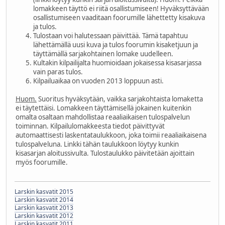
lomakkeen täyttö ei riitä osallistumiseen! Hyväksyttävään
osallistumiseen vaaditaan foorumille lähettetty kisakuva
ja tulos.
Tulostaan voi halutessaan päivittää. Tämä tapahtuu
lähettämällä uusi kuva ja tulos foorumin kisaketjuun ja
täyttämällä sarjakohtainen lomake uudelleen.
Kultakin kilpailijalta huomioidaan jokaisessa kisasarjassa
vain paras tulos.
Kilpailuaikaa on vuoden 2013 loppuun asti.
Huom.
Suoritus hyväksytään, vaikka sarjakohtaista lomaketta
ei täytettäisi. Lomakkeen täyttämisellä jokainen kuitenkin
omalta osaltaan mahdollistaa reaaliaikaisen tulospalvelun
toiminnan. Kilpailulomakkeesta tiedot päivittyvät
automaattisesti laskentataulukkoon, joka toimii reaaliaikaisena
tulospalveluna. Linkki tähän taulukkoon löytyy kunkin
kisasarjan aloitussivulta. Tulostaulukko päivitetään ajoittain
myös foorumille.
Larskin kasvatit 2015
Larskin kasvatit 2014
Larskin kasvatit 2013
Larskin kasvatit 2012
Larskin kasvatit 2011