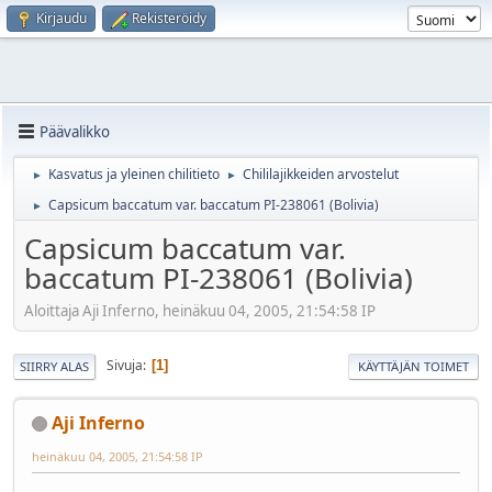
Kirjaudu
Rekisteröidy
Päävalikko
Kasvatus ja yleinen chilitieto
Chililajikkeiden arvostelut
►
►
Capsicum baccatum var. baccatum PI-238061 (Bolivia)
►
Capsicum baccatum var.
baccatum PI-238061 (Bolivia)
Aloittaja Aji Inferno, heinäkuu 04, 2005, 21:54:58 IP
Sivuja
1
SIIRRY ALAS
KÄYTTÄJÄN TOIMET
Aji Inferno
heinäkuu 04, 2005, 21:54:58 IP