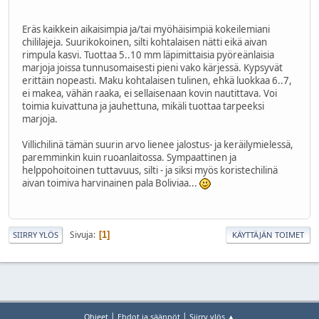
Eräs kaikkein aikaisimpia ja/tai myöhäisimpiä kokeilemiani
chililajeja. Suurikokoinen, silti kohtalaisen nätti eikä aivan
rimpula kasvi. Tuottaa 5..10 mm läpimittaisia pyöreänlaisia
marjoja joissa tunnusomaisesti pieni vako kärjessä. Kypsyvät
erittäin nopeasti. Maku kohtalaisen tulinen, ehkä luokkaa 6..7,
ei makea, vähän raaka, ei sellaisenaan kovin nautittava. Voi
toimia kuivattuna ja jauhettuna, mikäli tuottaa tarpeeksi
marjoja.
Villichilinä tämän suurin arvo lienee jalostus- ja keräilymielessä,
paremminkin kuin ruoanlaitossa. Sympaattinen ja
helppohoitoinen tuttavuus, silti - ja siksi myös koristechilinä
aivan toimiva harvinainen pala Boliviaa...
Sivuja
1
SIIRRY YLÖS
KÄYTTÄJÄN TOIMET
|
|
Ohjeet
Ehdot ja säännöt
Siirry ylös ▲