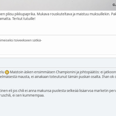
en pliisu pikkupaprika. Mukava rouskuteltava ja maistuu muksuillekin. Pakk
matta. Terkut tutuille!
iimeiseksi toiveekseen sätkiä-
telu
Maistoin äsken ensimmäisen Championini ja johtopäätös: ei jatkoon. M
lmäisestä mausta, ei ainakaan toteutunut tämän puskan osalta. Ihan ok chil
tinen eli jos chili ei anna makunsa puolesta selkeää lisäarvoa marketin perus
ruschili, ei sen kummempaa.