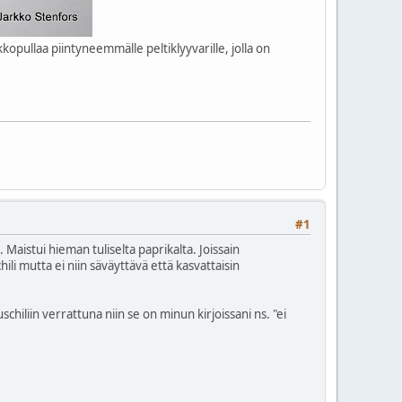
opullaa piintyneemmälle peltiklyyvarille, jolla on
#1
aistui hieman tuliselta paprikalta. Joissain
i mutta ei niin säväyttävä että kasvattaisin
chiliin verrattuna niin se on minun kirjoissani ns. "ei