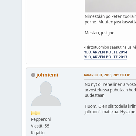
Nimestään poiketen tuollain
perhe. Muuten jäisi kasvatta
Mestari, just joo.
-Hirttotuomion saanut halusi v
YLÖJÄRVEN POLTE 2014
YLÖJÄRVEN POLTE 2013
johniemi
lokakuu 01, 2018, 20:11:03 IP
No nyt oli rehellinen arvos
arvosteluissa puhutaan hede
uudestaan.
Huom. Olen siis todella kriit
jatkoon"- matskua. Hyvä pe
Pepperoni
Viestit: 55
Kirjattu