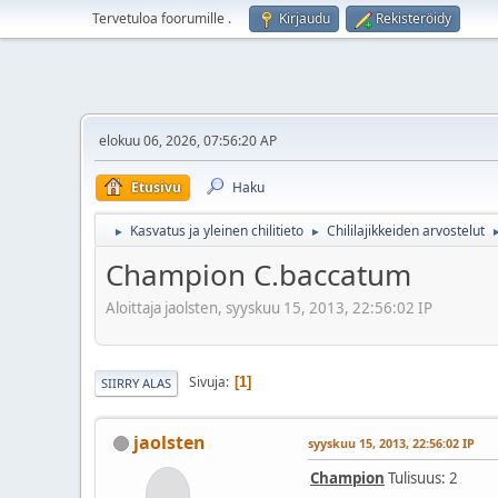
Tervetuloa foorumille
.
Kirjaudu
Rekisteröidy
elokuu 06, 2026, 07:56:20 AP
Etusivu
Haku
Kasvatus ja yleinen chilitieto
Chililajikkeiden arvostelut
►
►
Champion C.baccatum
Aloittaja jaolsten, syyskuu 15, 2013, 22:56:02 IP
Sivuja
1
SIIRRY ALAS
jaolsten
syyskuu 15, 2013, 22:56:02 IP
Champion
Tulisuus: 2