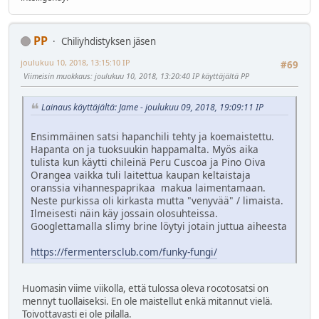
PP
Chiliyhdistyksen jäsen
joulukuu 10, 2018, 13:15:10 IP
#69
Viimeisin muokkaus
: joulukuu 10, 2018, 13:20:40 IP käyttäjältä PP
Lainaus käyttäjältä: Jame - joulukuu 09, 2018, 19:09:11 IP
Ensimmäinen satsi hapanchili tehty ja koemaistettu.
Hapanta on ja tuoksuukin happamalta. Myös aika
tulista kun käytti chileinä Peru Cuscoa ja Pino Oiva
Orangea vaikka tuli laitettua kaupan keltaistaja
oranssia vihannespaprikaa makua laimentamaan.
Neste purkissa oli kirkasta mutta "venyvää" / limaista.
Ilmeisesti näin käy jossain olosuhteissa.
Googlettamalla slimy brine löytyi jotain juttua aiheesta
https://fermentersclub.com/funky-fungi/
Huomasin viime viikolla, että tulossa oleva rocotosatsi on
mennyt tuollaiseksi. En ole maistellut enkä mitannut vielä.
Toivottavasti ei ole pilalla.