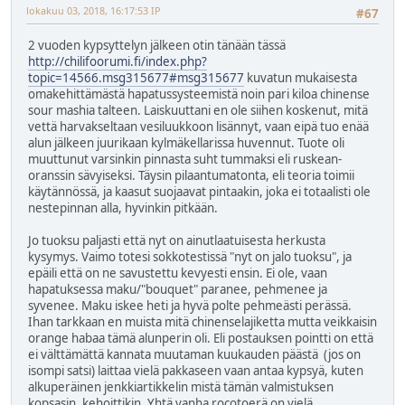
lokakuu 03, 2018, 16:17:53 IP
#67
2 vuoden kypsyttelyn jälkeen otin tänään tässä
http://chilifoorumi.fi/index.php?
topic=14566.msg315677#msg315677
kuvatun mukaisesta
omakehittämästä hapatussysteemistä noin pari kiloa chinense
sour mashia talteen. Laiskuuttani en ole siihen koskenut, mitä
vettä harvakseltaan vesiluukkoon lisännyt, vaan eipä tuo enää
alun jälkeen juurikaan kylmäkellarissa huvennut. Tuote oli
muuttunut varsinkin pinnasta suht tummaksi eli ruskean-
oranssin sävyiseksi. Täysin pilaantumatonta, eli teoria toimii
käytännössä, ja kaasut suojaavat pintaakin, joka ei totaalisti ole
nestepinnan alla, hyvinkin pitkään.
Jo tuoksu paljasti että nyt on ainutlaatuisesta herkusta
kysymys. Vaimo totesi sokkotestissä "nyt on jalo tuoksu", ja
epäili että on ne savustettu kevyesti ensin. Ei ole, vaan
hapatuksessa maku/"bouquet" paranee, pehmenee ja
syvenee. Maku iskee heti ja hyvä polte pehmeästi perässä.
Ihan tarkkaan en muista mitä chinenselajiketta mutta veikkaisin
orange habaa tämä alunperin oli. Eli postauksen pointti on että
ei välttämättä kannata muutaman kuukauden päästä (jos on
isompi satsi) laittaa vielä pakkaseen vaan antaa kypsyä, kuten
alkuperäinen jenkkiartikkelin mistä tämän valmistuksen
kopsasin, kehoittikin. Yhtä vanha rocotoerä on vielä