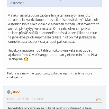
asteessa.
Minäkin uskaltauduin tuota eilen ja tänään syömään jutun
perusteella, vaikka koostumus olikin "semisti slimy". Maku oli
kuitenkin hyvä enkä vielä ole ainakaan mitään vatsanväänteitä
saanut. pH täytyy vielä mitata. Oma satsi oli ensin jonkun
nelisen päivää sisällä huoneenlämmössä ja sen jälkeen reilun
neljä viikkoa puolilämpimässä tallissa. 1/3 on nyt jääkaapissa
kannellisessa lasipurkissa ja loput pakkasessa.
Hauskoja muuten nuo tabletin oikoluvun keksimät uudet
lajikkeet: Pino Oiva Orange tunnetaan yleisemmin Puno Pica
Orangena
Failure is simply the opportunity to begin again - this time more
intelligently.
Juso
lokakuu 01, 2021, 07:58:03 AP
#71
Tervehdys pitkästä aikaa. Viljelyt ovat supistuneet ja tänä