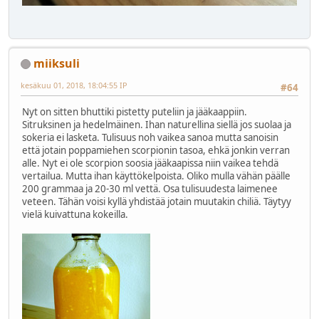
miiksuli
kesäkuu 01, 2018, 18:04:55 IP
#64
Nyt on sitten bhuttiki pistetty puteliin ja jääkaappiin.
Sitruksinen ja hedelmäinen. Ihan naturellina siellä jos suolaa ja
sokeria ei lasketa. Tulisuus noh vaikea sanoa mutta sanoisin
että jotain poppamiehen scorpionin tasoa, ehkä jonkin verran
alle. Nyt ei ole scorpion soosia jääkaapissa niin vaikea tehdä
vertailua. Mutta ihan käyttökelpoista. Oliko mulla vähän päälle
200 grammaa ja 20-30 ml vettä. Osa tulisuudesta laimenee
veteen. Tähän voisi kyllä yhdistää jotain muutakin chiliä. Täytyy
vielä kuivattuna kokeilla.