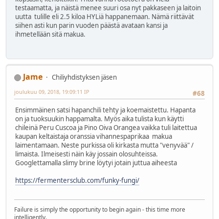
testaamatta, ja näistä menee suuri osa nyt pakkaseen ja laitoin
uutta tulille eli 2.5 kiloa HYLiä happanemaan. Nämä riittävät
siihen asti kun parin vuoden päästä avataan kansi ja
ihmetellään sitä makua.
Jame
Chiliyhdistyksen jäsen
joulukuu 09, 2018, 19:09:11 IP
#68
Ensimmäinen satsi hapanchili tehty ja koemaistettu. Hapanta
on ja tuoksuukin happamalta. Myös aika tulista kun käytti
chileinä Peru Cuscoa ja Pino Oiva Orangea vaikka tuli laitettua
kaupan keltaistaja oranssia vihannespaprikaa makua
laimentamaan. Neste purkissa oli kirkasta mutta "venyvää" /
limaista. Ilmeisesti näin käy jossain olosuhteissa.
Googlettamalla slimy brine löytyi jotain juttua aiheesta
https://fermentersclub.com/funky-fungi/
Failure is simply the opportunity to begin again - this time more
intelligently.