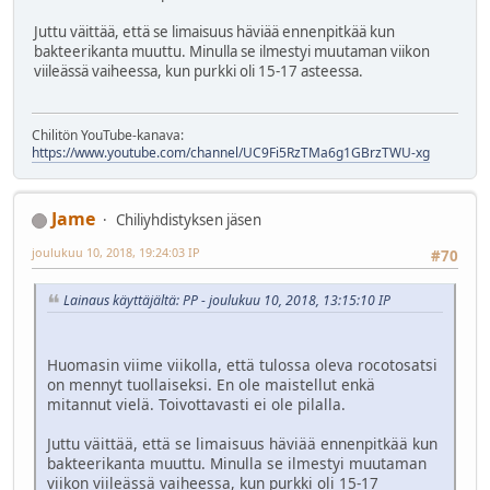
Juttu väittää, että se limaisuus häviää ennenpitkää kun
bakteerikanta muuttu. Minulla se ilmestyi muutaman viikon
viileässä vaiheessa, kun purkki oli 15-17 asteessa.
Chilitön YouTube-kanava:
https://www.youtube.com/channel/UC9Fi5RzTMa6g1GBrzTWU-xg
Jame
Chiliyhdistyksen jäsen
joulukuu 10, 2018, 19:24:03 IP
#70
Lainaus käyttäjältä: PP - joulukuu 10, 2018, 13:15:10 IP
Huomasin viime viikolla, että tulossa oleva rocotosatsi
on mennyt tuollaiseksi. En ole maistellut enkä
mitannut vielä. Toivottavasti ei ole pilalla.
Juttu väittää, että se limaisuus häviää ennenpitkää kun
bakteerikanta muuttu. Minulla se ilmestyi muutaman
viikon viileässä vaiheessa, kun purkki oli 15-17