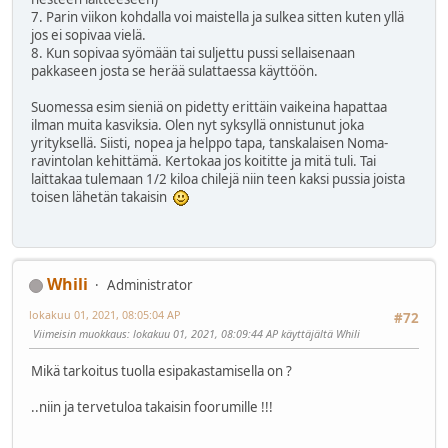
7. Parin viikon kohdalla voi maistella ja sulkea sitten kuten yllä
jos ei sopivaa vielä.
8. Kun sopivaa syömään tai suljettu pussi sellaisenaan
pakkaseen josta se herää sulattaessa käyttöön.
Suomessa esim sieniä on pidetty erittäin vaikeina hapattaa
ilman muita kasviksia. Olen nyt syksyllä onnistunut joka
yrityksellä. Siisti, nopea ja helppo tapa, tanskalaisen Noma-
ravintolan kehittämä. Kertokaa jos koititte ja mitä tuli. Tai
laittakaa tulemaan 1/2 kiloa chilejä niin teen kaksi pussia joista
toisen lähetän takaisin
Whili
Administrator
lokakuu 01, 2021, 08:05:04 AP
#72
Viimeisin muokkaus
: lokakuu 01, 2021, 08:09:44 AP käyttäjältä Whili
Mikä tarkoitus tuolla esipakastamisella on ?
..niin ja tervetuloa takaisin foorumille !!!