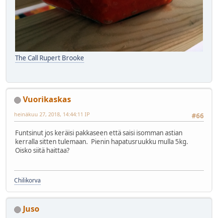
The Call Rupert Brooke
Vuorikaskas
heinäkuu 27, 2018, 14:44:11 IP
#66
Funtsinut jos keräisi pakkaseen että saisi isomman astian
kerralla sitten tulemaan. Pienin hapatusruukku mulla 5kg.
Oisko siitä haittaa?
Chilikorva
Juso