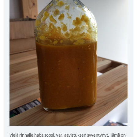
Vielä rinnalle haba soosi. Väri aavistuksen syventynyt. Tämä on