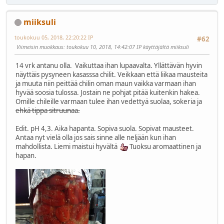
miiksuli
toukokuu 05, 2018, 22:20:22 IP
#62
Viimeisin muokkaus
: toukokuu 10, 2018, 14:42:07 IP käyttäjältä miiksuli
14 vrk antanu olla. Vaikuttaa ihan lupaavalta. Yllättävän hyvin
näyttäis pysyneen kasasssa chilit. Veikkaan että liikaa mausteita
ja muuta niin peittää chilin oman maun vaikka varmaan ihan
hyvää soosia tulossa. Jostain ne pohjat pitää kuitenkin hakea.
Omille chileille varmaan tulee ihan vedettyä suolaa, sokeria ja
ehkä tippa sitruunaa.
Edit. pH 4,3. Aika hapanta. Sopiva suola. Sopivat mausteet.
Antaa nyt vielä olla jos sais sinne alle neljään kun ihan
mahdollista. Liemi maistui hyvältä
Tuoksu aromaattinen ja
hapan.