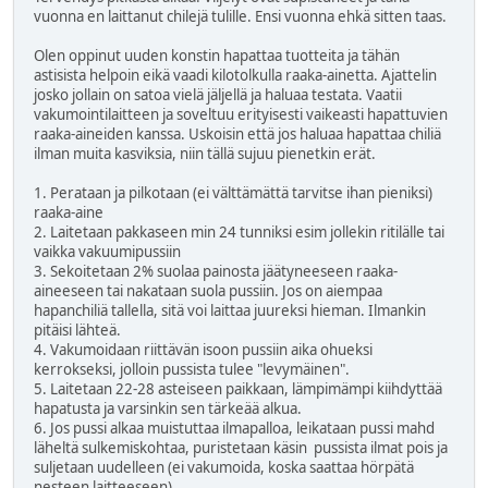
vuonna en laittanut chilejä tulille. Ensi vuonna ehkä sitten taas.
Olen oppinut uuden konstin hapattaa tuotteita ja tähän
astisista helpoin eikä vaadi kilotolkulla raaka-ainetta. Ajattelin
josko jollain on satoa vielä jäljellä ja haluaa testata. Vaatii
vakumointilaitteen ja soveltuu erityisesti vaikeasti hapattuvien
raaka-aineiden kanssa. Uskoisin että jos haluaa hapattaa chiliä
ilman muita kasviksia, niin tällä sujuu pienetkin erät.
1. Perataan ja pilkotaan (ei välttämättä tarvitse ihan pieniksi)
raaka-aine
2. Laitetaan pakkaseen min 24 tunniksi esim jollekin ritilälle tai
vaikka vakuumipussiin
3. Sekoitetaan 2% suolaa painosta jäätyneeseen raaka-
aineeseen tai nakataan suola pussiin. Jos on aiempaa
hapanchiliä tallella, sitä voi laittaa juureksi hieman. Ilmankin
pitäisi lähteä.
4. Vakumoidaan riittävän isoon pussiin aika ohueksi
kerrokseksi, jolloin pussista tulee "levymäinen".
5. Laitetaan 22-28 asteiseen paikkaan, lämpimämpi kiihdyttää
hapatusta ja varsinkin sen tärkeää alkua.
6. Jos pussi alkaa muistuttaa ilmapalloa, leikataan pussi mahd
läheltä sulkemiskohtaa, puristetaan käsin pussista ilmat pois ja
suljetaan uudelleen (ei vakumoida, koska saattaa hörpätä
nesteen laitteeseen)