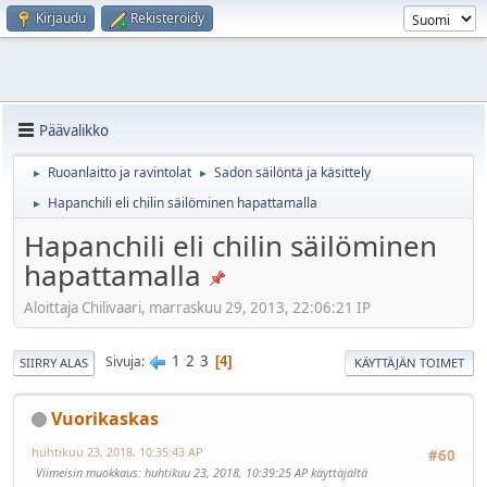
Kirjaudu
Rekisteröidy
Päävalikko
Ruoanlaitto ja ravintolat
Sadon säilöntä ja käsittely
►
►
Hapanchili eli chilin säilöminen hapattamalla
►
Hapanchili eli chilin säilöminen
hapattamalla
Aloittaja Chilivaari, marraskuu 29, 2013, 22:06:21 IP
1
2
3
Sivuja
4
SIIRRY ALAS
KÄYTTÄJÄN TOIMET
Vuorikaskas
huhtikuu 23, 2018, 10:35:43 AP
#60
Viimeisin muokkaus
: huhtikuu 23, 2018, 10:39:25 AP käyttäjältä