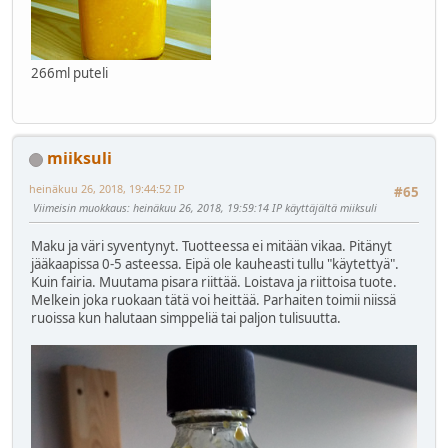
266ml puteli
miiksuli
heinäkuu 26, 2018, 19:44:52 IP
#65
Viimeisin muokkaus
: heinäkuu 26, 2018, 19:59:14 IP käyttäjältä miiksuli
Maku ja väri syventynyt. Tuotteessa ei mitään vikaa. Pitänyt
jääkaapissa 0-5 asteessa. Eipä ole kauheasti tullu "käytettyä".
Kuin fairia. Muutama pisara riittää. Loistava ja riittoisa tuote.
Melkein joka ruokaan tätä voi heittää. Parhaiten toimii niissä
ruoissa kun halutaan simppeliä tai paljon tulisuutta.