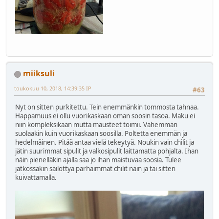
miiksuli
toukokuu 10, 2018, 14:39:35 IP
#63
Nyt on sitten purkitettu. Tein enemmänkin tommosta tahnaa.
Happamuus ei ollu vuorikaskaan oman soosin tasoa. Maku ei
niin kompleksikaan mutta mausteet toimii. Vähemmän
suolaakin kuin vuorikaskaan soosilla. Poltetta enemmän ja
hedelmäinen. Pitää antaa vielä tekeytyä. Noukin vain chilit ja
jätin suurimmat sipulit ja valkosipulit laittamatta pohjalta. Ihan
näin pienelläkin ajalla saa jo ihan maistuvaa soosia. Tulee
jatkossakin säilöttyä parhaimmat chilit näin ja tai sitten
kuivattamalla.