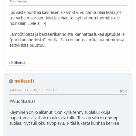
Vuorikaskas
Jos vasta odottaa käymisen alkamista, voihan suolaa lisätä jos
tuli virhe määrään. Mutta eihän toi nyt tuhoon tuomittu ole
noinkaan.. .vielä. :-)
Lämpötiloista ja bakteerikannoista kannattaa lukea ajatuksella
"porkkanatiedosto" edeltä. Siinä on tietoa, mikä huonommista
esityksistä puuttuu.
Chilikorva
miiksuli
huhtikuu 23, 2018, 10:57:27 AP
#61
@Vuorikaskas
Käyminen on jo alkanut. Oon kyllä tehny suolakurkkuja
hapattamalla ja ihan maukkaita tullu. Tosiaan sillo oli enempi
suolaa. Nyt tuli joku aivopieru. Pitää lukasta kunhan kerkee.