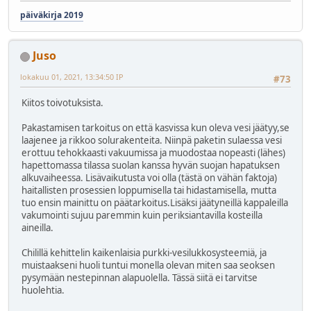
päiväkirja 2019
Juso
lokakuu 01, 2021, 13:34:50 IP
#73
Kiitos toivotuksista.
Pakastamisen tarkoitus on että kasvissa kun oleva vesi jäätyy,se
laajenee ja rikkoo solurakenteita. Niinpä paketin sulaessa vesi
erottuu tehokkaasti vakuumissa ja muodostaa nopeasti (lähes)
hapettomassa tilassa suolan kanssa hyvän suojan hapatuksen
alkuvaiheessa. Lisävaikutusta voi olla (tästä on vähän faktoja)
haitallisten prosessien loppumisella tai hidastamisella, mutta
tuo ensin mainittu on päätarkoitus.Lisäksi jäätyneillä kappaleilla
vakumointi sujuu paremmin kuin periksiantavilla kosteilla
aineilla.
Chilillä kehittelin kaikenlaisia purkki-vesilukkosysteemiä, ja
muistaakseni huoli tuntui monella olevan miten saa seoksen
pysymään nestepinnan alapuolella. Tässä siitä ei tarvitse
huolehtia.