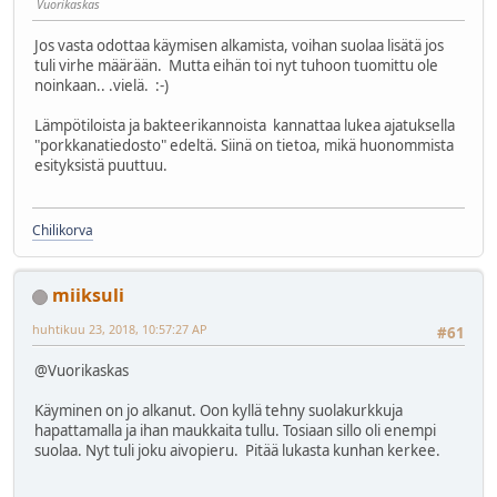
Vuorikaskas
Jos vasta odottaa käymisen alkamista, voihan suolaa lisätä jos
tuli virhe määrään. Mutta eihän toi nyt tuhoon tuomittu ole
noinkaan.. .vielä. :-)
Lämpötiloista ja bakteerikannoista kannattaa lukea ajatuksella
"porkkanatiedosto" edeltä. Siinä on tietoa, mikä huonommista
esityksistä puuttuu.
Chilikorva
miiksuli
huhtikuu 23, 2018, 10:57:27 AP
#61
@Vuorikaskas
Käyminen on jo alkanut. Oon kyllä tehny suolakurkkuja
hapattamalla ja ihan maukkaita tullu. Tosiaan sillo oli enempi
suolaa. Nyt tuli joku aivopieru. Pitää lukasta kunhan kerkee.