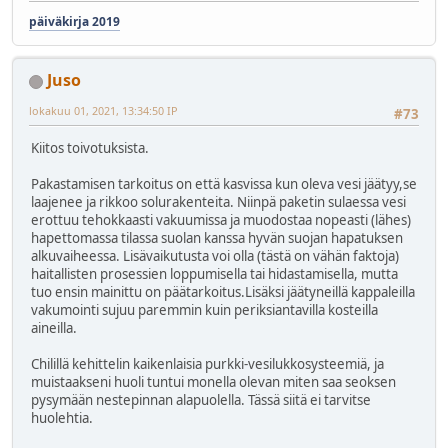
päiväkirja 2019
Juso
lokakuu 01, 2021, 13:34:50 IP
#73
Kiitos toivotuksista.
Pakastamisen tarkoitus on että kasvissa kun oleva vesi jäätyy,se
laajenee ja rikkoo solurakenteita. Niinpä paketin sulaessa vesi
erottuu tehokkaasti vakuumissa ja muodostaa nopeasti (lähes)
hapettomassa tilassa suolan kanssa hyvän suojan hapatuksen
alkuvaiheessa. Lisävaikutusta voi olla (tästä on vähän faktoja)
haitallisten prosessien loppumisella tai hidastamisella, mutta
tuo ensin mainittu on päätarkoitus.Lisäksi jäätyneillä kappaleilla
vakumointi sujuu paremmin kuin periksiantavilla kosteilla
aineilla.
Chilillä kehittelin kaikenlaisia purkki-vesilukkosysteemiä, ja
muistaakseni huoli tuntui monella olevan miten saa seoksen
pysymään nestepinnan alapuolella. Tässä siitä ei tarvitse
huolehtia.