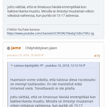
Juttu väittää, että se limaisuus häviää ennenpitkää kun
bakteerikanta muuttu. Minulla se ilmestyi muutaman viikon
viileässä vaiheessa, kun purkki oli 15-17 asteessa.
Chilitön YouTube-kanava:
https://www.youtube.com/channel/UC9Fi5RzTMa6g1GBrzTWU-xg
Jame
Chiliyhdistyksen jäsen
joulukuu 10, 2018, 19:24:03 IP
#70
Lainaus käyttäjältä: PP - joulukuu 10, 2018, 13:15:10 IP
Huomasin viime viikolla, että tulossa oleva rocotosatsi
on mennyt tuollaiseksi. En ole maistellut enkä
mitannut vielä. Toivottavasti ei ole pilalla.
Juttu väittää, että se limaisuus häviää ennenpitkää kun
bakteerikanta muuttu. Minulla se ilmestyi muutaman
viikon viileässä vaiheessa, kun purkki oli 15-17