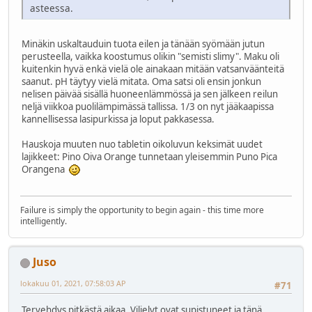
asteessa.
Minäkin uskaltauduin tuota eilen ja tänään syömään jutun
perusteella, vaikka koostumus olikin "semisti slimy". Maku oli
kuitenkin hyvä enkä vielä ole ainakaan mitään vatsanväänteitä
saanut. pH täytyy vielä mitata. Oma satsi oli ensin jonkun
nelisen päivää sisällä huoneenlämmössä ja sen jälkeen reilun
neljä viikkoa puolilämpimässä tallissa. 1/3 on nyt jääkaapissa
kannellisessa lasipurkissa ja loput pakkasessa.
Hauskoja muuten nuo tabletin oikoluvun keksimät uudet
lajikkeet: Pino Oiva Orange tunnetaan yleisemmin Puno Pica
Orangena
Failure is simply the opportunity to begin again - this time more
intelligently.
Juso
lokakuu 01, 2021, 07:58:03 AP
#71
Tervehdys pitkästä aikaa. Viljelyt ovat supistuneet ja tänä