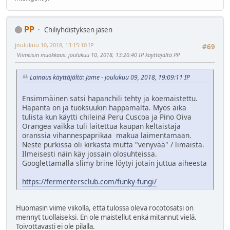
PP
Chiliyhdistyksen jäsen
joulukuu 10, 2018, 13:15:10 IP
#69
Viimeisin muokkaus
: joulukuu 10, 2018, 13:20:40 IP käyttäjältä PP
Lainaus käyttäjältä: Jame - joulukuu 09, 2018, 19:09:11 IP
Ensimmäinen satsi hapanchili tehty ja koemaistettu.
Hapanta on ja tuoksuukin happamalta. Myös aika
tulista kun käytti chileinä Peru Cuscoa ja Pino Oiva
Orangea vaikka tuli laitettua kaupan keltaistaja
oranssia vihannespaprikaa makua laimentamaan.
Neste purkissa oli kirkasta mutta "venyvää" / limaista.
Ilmeisesti näin käy jossain olosuhteissa.
Googlettamalla slimy brine löytyi jotain juttua aiheesta
https://fermentersclub.com/funky-fungi/
Huomasin viime viikolla, että tulossa oleva rocotosatsi on
mennyt tuollaiseksi. En ole maistellut enkä mitannut vielä.
Toivottavasti ei ole pilalla.