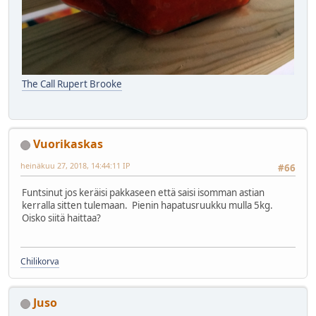
The Call Rupert Brooke
Vuorikaskas
heinäkuu 27, 2018, 14:44:11 IP
#66
Funtsinut jos keräisi pakkaseen että saisi isomman astian
kerralla sitten tulemaan. Pienin hapatusruukku mulla 5kg.
Oisko siitä haittaa?
Chilikorva
Juso