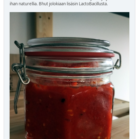
ihan naturellia. Bhut jolokiaan lisäsin LactoBacillusta.