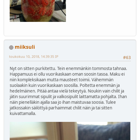
miiksuli
toukokuu 10, 2018, 14:39:35 IP
#63
Nyt on sitten purkitettu. Tein enemmänkin tommosta tahnaa.
Happamuus ei ollu vuorikaskaan oman soosin tasoa. Maku ei
niin kompleksikaan mutta mausteet toimii. Vähemmän
suolaakin kuin vuorikaskaan soosilla. Poltetta enemmän ja
hedelmäinen. Pitää antaa vielä tekeytyä. Noukin vain chilit ja
jätin suurimmat sipulit ja valkosipulit laittamatta pohjalta. Ihan
näin pienelläkin ajalla saa jo ihan maistuvaa soosia. Tulee
jatkossakin säilöttyä parhaimmat chilit näin ja tai sitten
kuivattamalla.