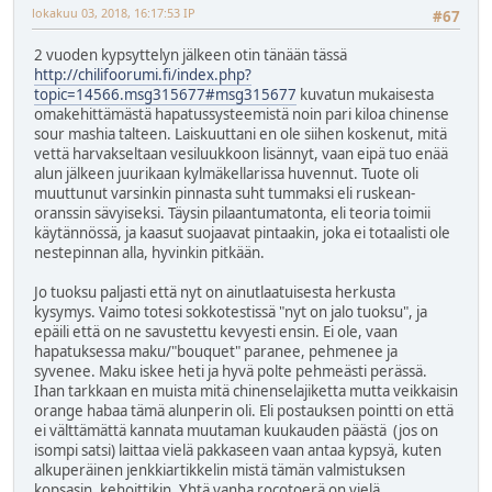
lokakuu 03, 2018, 16:17:53 IP
#67
2 vuoden kypsyttelyn jälkeen otin tänään tässä
http://chilifoorumi.fi/index.php?
topic=14566.msg315677#msg315677
kuvatun mukaisesta
omakehittämästä hapatussysteemistä noin pari kiloa chinense
sour mashia talteen. Laiskuuttani en ole siihen koskenut, mitä
vettä harvakseltaan vesiluukkoon lisännyt, vaan eipä tuo enää
alun jälkeen juurikaan kylmäkellarissa huvennut. Tuote oli
muuttunut varsinkin pinnasta suht tummaksi eli ruskean-
oranssin sävyiseksi. Täysin pilaantumatonta, eli teoria toimii
käytännössä, ja kaasut suojaavat pintaakin, joka ei totaalisti ole
nestepinnan alla, hyvinkin pitkään.
Jo tuoksu paljasti että nyt on ainutlaatuisesta herkusta
kysymys. Vaimo totesi sokkotestissä "nyt on jalo tuoksu", ja
epäili että on ne savustettu kevyesti ensin. Ei ole, vaan
hapatuksessa maku/"bouquet" paranee, pehmenee ja
syvenee. Maku iskee heti ja hyvä polte pehmeästi perässä.
Ihan tarkkaan en muista mitä chinenselajiketta mutta veikkaisin
orange habaa tämä alunperin oli. Eli postauksen pointti on että
ei välttämättä kannata muutaman kuukauden päästä (jos on
isompi satsi) laittaa vielä pakkaseen vaan antaa kypsyä, kuten
alkuperäinen jenkkiartikkelin mistä tämän valmistuksen
kopsasin, kehoittikin. Yhtä vanha rocotoerä on vielä