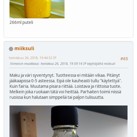
266ml puteli
miiksuli
heinäkuu 26, 2018, 19:44:52 IP
#65
Viimeisin muokkaus
: heinäkuu 26, 2018, 19:59:14 IP käyttäjältä miiksuli
Maku ja väri syventynyt. Tuotteessa ei mitään vikaa. Pitänyt
jääkaapissa 0-5 asteessa. Eipä ole kauheasti tullu "käytettyä".
Kuin fairia. Muutama pisara riittää. Loistava ja riittoisa tuote.
Melkein joka ruokaan tätä voi heittää. Parhaiten toimii niissä
ruoissa kun halutaan simppeliä tai paljon tulisuutta.