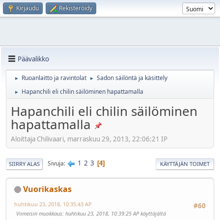
Kirjaudu
Rekisteröidy
Päävalikko
Ruoanlaitto ja ravintolat
Sadon säilöntä ja käsittely
►
►
Hapanchili eli chilin säilöminen hapattamalla
►
Hapanchili eli chilin säilöminen
hapattamalla
Aloittaja Chilivaari, marraskuu 29, 2013, 22:06:21 IP
1
2
3
Sivuja
4
SIIRRY ALAS
KÄYTTÄJÄN TOIMET
Vuorikaskas
huhtikuu 23, 2018, 10:35:43 AP
#60
Viimeisin muokkaus
: huhtikuu 23, 2018, 10:39:25 AP käyttäjältä