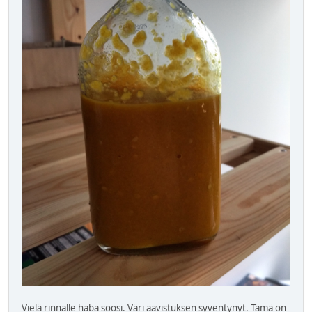
Vielä rinnalle haba soosi. Väri aavistuksen syventynyt. Tämä on