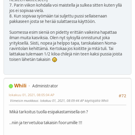
7. Parin viikon kohdalla voi maistella ja sulkea sitten kuten yllä
jos ei sopivaa vielä.
8. Kun sopivaa syömään tai suljettu pussi sellaisenaan
pakkaseen josta se herää sulattaessa käyttöön.
Suomessa esim sieniä on pidetty erittäin vaikeina hapattaa
ilman muita kasviksia. Olen nyt syksyllä onnistunut joka
yrityksellä. Siisti, nopea ja helppo tapa, tanskalaisen Noma-
ravintolan kehittämä. Kertokaa jos koititte ja mitä tuli. Tai
laittakaa tulemaan 1/2 kiloa chilejä niin teen kaksi pussia joista
toisen lähetän takaisin
Whili
Administrator
lokakuu 01, 2021, 08:05:04 AP
#72
Viimeisin muokkaus
: lokakuu 01, 2021, 08:09:44 AP käyttäjältä Whili
Mikä tarkoitus tuolla esipakastamisella on ?
..niin ja tervetuloa takaisin foorumille !!!