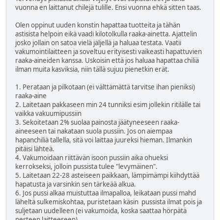
vuonna en laittanut chilejä tulille. Ensi vuonna ehkä sitten taas.
Olen oppinut uuden konstin hapattaa tuotteita ja tähän
astisista helpoin eikä vaadi kilotolkulla raaka-ainetta. Ajattelin
josko jollain on satoa vielä jäljellä ja haluaa testata. Vaatii
vakumointilaitteen ja soveltuu erityisesti vaikeasti hapattuvien
raaka-aineiden kanssa. Uskoisin että jos haluaa hapattaa chiliä
ilman muita kasviksia, niin tällä sujuu pienetkin erät.
1. Perataan ja pilkotaan (ei välttämättä tarvitse ihan pieniksi)
raaka-aine
2. Laitetaan pakkaseen min 24 tunniksi esim jollekin ritilälle tai
vaikka vakuumipussiin
3. Sekoitetaan 2% suolaa painosta jäätyneeseen raaka-
aineeseen tai nakataan suola pussiin. Jos on aiempaa
hapanchiliä tallella, sitä voi laittaa juureksi hieman. Ilmankin
pitäisi lähteä.
4. Vakumoidaan riittävän isoon pussiin aika ohueksi
kerrokseksi, jolloin pussista tulee "levymäinen".
5. Laitetaan 22-28 asteiseen paikkaan, lämpimämpi kiihdyttää
hapatusta ja varsinkin sen tärkeää alkua.
6. Jos pussi alkaa muistuttaa ilmapalloa, leikataan pussi mahd
läheltä sulkemiskohtaa, puristetaan käsin pussista ilmat pois ja
suljetaan uudelleen (ei vakumoida, koska saattaa hörpätä
nesteen laitteeseen)