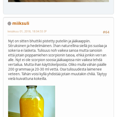
miiksuli
kesäkuu 01, 2018, 18:04:55 IP
#64
Nyt on sitten bhuttiki pistetty puteliin ja jääkaappiin.
Sitruksinen ja hedelmäinen. Ihan naturellina siellä jos suolaa ja
sokeria ei lasketa. Tulisuus noh vaikea sanoa mutta sanoisin
että jotain poppamiehen scorpionin tasoa, ehkä jonkin verran
alle. Nyt ei ole scorpion soosia jääkaapissa niin vaikea tehdä
vertailua. Mutta ihan käyttökelpoista. Oliko mulla vähän päälle
200 grammaa ja 20-30 ml vettä. Osa tulisuudesta laimenee
veteen. Tähän voisi kyllä yhdistää jotain muutakin chiliä. Täytyy
vielä kuivattuna kokeilla.