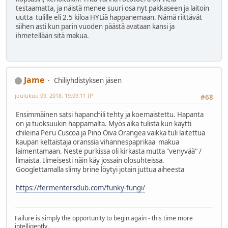
testaamatta, ja näistä menee suuri osa nyt pakkaseen ja laitoin
uutta tulille eli 2.5 kiloa HYLiä happanemaan. Nämä riittävät
siihen asti kun parin vuoden päästä avataan kansi ja
ihmetellään sitä makua.
Jame
Chiliyhdistyksen jäsen
joulukuu 09, 2018, 19:09:11 IP
#68
Ensimmäinen satsi hapanchili tehty ja koemaistettu. Hapanta
on ja tuoksuukin happamalta. Myös aika tulista kun käytti
chileinä Peru Cuscoa ja Pino Oiva Orangea vaikka tuli laitettua
kaupan keltaistaja oranssia vihannespaprikaa makua
laimentamaan. Neste purkissa oli kirkasta mutta "venyvää" /
limaista. Ilmeisesti näin käy jossain olosuhteissa.
Googlettamalla slimy brine löytyi jotain juttua aiheesta
https://fermentersclub.com/funky-fungi/
Failure is simply the opportunity to begin again - this time more
intelligently.