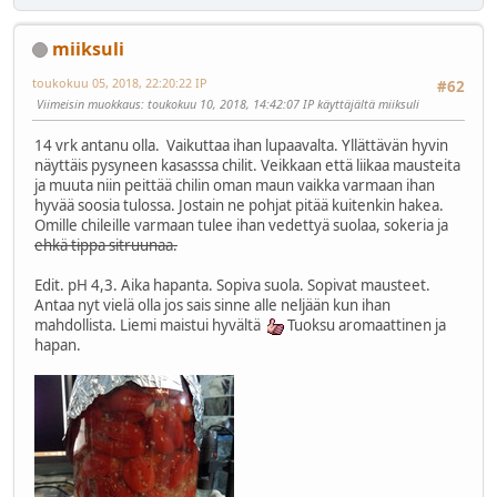
miiksuli
toukokuu 05, 2018, 22:20:22 IP
#62
Viimeisin muokkaus
: toukokuu 10, 2018, 14:42:07 IP käyttäjältä miiksuli
14 vrk antanu olla. Vaikuttaa ihan lupaavalta. Yllättävän hyvin
näyttäis pysyneen kasasssa chilit. Veikkaan että liikaa mausteita
ja muuta niin peittää chilin oman maun vaikka varmaan ihan
hyvää soosia tulossa. Jostain ne pohjat pitää kuitenkin hakea.
Omille chileille varmaan tulee ihan vedettyä suolaa, sokeria ja
ehkä tippa sitruunaa.
Edit. pH 4,3. Aika hapanta. Sopiva suola. Sopivat mausteet.
Antaa nyt vielä olla jos sais sinne alle neljään kun ihan
mahdollista. Liemi maistui hyvältä
Tuoksu aromaattinen ja
hapan.