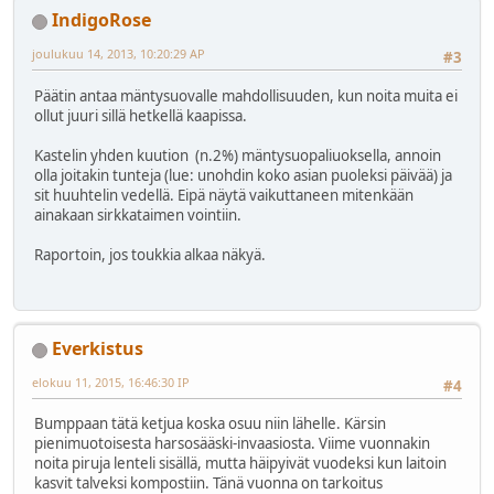
IndigoRose
joulukuu 14, 2013, 10:20:29 AP
#3
Päätin antaa mäntysuovalle mahdollisuuden, kun noita muita ei
ollut juuri sillä hetkellä kaapissa.
Kastelin yhden kuution (n.2%) mäntysuopaliuoksella, annoin
olla joitakin tunteja (lue: unohdin koko asian puoleksi päivää) ja
sit huuhtelin vedellä. Eipä näytä vaikuttaneen mitenkään
ainakaan sirkkataimen vointiin.
Raportoin, jos toukkia alkaa näkyä.
Everkistus
elokuu 11, 2015, 16:46:30 IP
#4
Bumppaan tätä ketjua koska osuu niin lähelle. Kärsin
pienimuotoisesta harsosääski-invaasiosta. Viime vuonnakin
noita piruja lenteli sisällä, mutta häipyivät vuodeksi kun laitoin
kasvit talveksi kompostiin. Tänä vuonna on tarkoitus