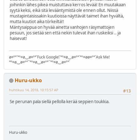
joihinkin lähes pikeä muistuttava kerros levää! En muutakaan
syytä keksi, eikä sitä levääntymistä ole ennen ollut. Niissä
mustapintaisissakin kuutioissa näyttävät taimet ihan hyvältä,
mutta kuutiot aika törkeiltä!!
Mäntysaippua on hyvää ainetta vanhojen räsymattojen
pesuun, jos sietää sen että nekin tulevat ihan ruskeiksi .. ja
haisevat!
ø¤º°`°º¤ø,¸¸,ø¤º°`Fuck Google!`°º¤ø,¸¸,ø¤º°`°º¤øø¤º°`Ask Me!
°º¤ø,¸¸,ø¤º°``°º¤ø,¸¸,ø¤º°``°º¤ø,¸¸,ø¤º°`
Huru-ukko
huhtikuu 14, 2018, 10:15:57 AP
#13
Se perunan pala siellä pellolla kerää seppien toukkia.
Huru-ukko