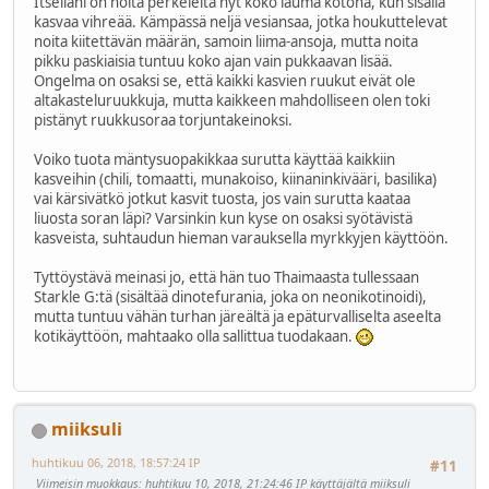
Itselläni on noita perkeleitä nyt koko lauma kotona, kun sisällä
kasvaa vihreää. Kämpässä neljä vesiansaa, jotka houkuttelevat
noita kiitettävän määrän, samoin liima-ansoja, mutta noita
pikku paskiaisia tuntuu koko ajan vain pukkaavan lisää.
Ongelma on osaksi se, että kaikki kasvien ruukut eivät ole
altakasteluruukkuja, mutta kaikkeen mahdolliseen olen toki
pistänyt ruukkusoraa torjuntakeinoksi.
Voiko tuota mäntysuopakikkaa surutta käyttää kaikkiin
kasveihin (chili, tomaatti, munakoiso, kiinaninkivääri, basilika)
vai kärsivätkö jotkut kasvit tuosta, jos vain surutta kaataa
liuosta soran läpi? Varsinkin kun kyse on osaksi syötävistä
kasveista, suhtaudun hieman varauksella myrkkyjen käyttöön.
Tyttöystävä meinasi jo, että hän tuo Thaimaasta tullessaan
Starkle G:tä (sisältää dinotefurania, joka on neonikotinoidi),
mutta tuntuu vähän turhan järeältä ja epäturvalliselta aseelta
kotikäyttöön, mahtaako olla sallittua tuodakaan.
miiksuli
huhtikuu 06, 2018, 18:57:24 IP
#11
Viimeisin muokkaus
: huhtikuu 10, 2018, 21:24:46 IP käyttäjältä miiksuli