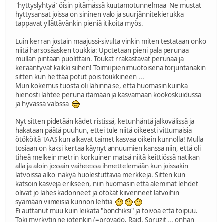
"hyttyslyhtyä" öisin pitämässä kuutamotunnelmaa. Ne mustat
hyttysansat joissa on sininen valo ja suurjännitekierukka
tappavat yllättävänkin pieniä itikoita myös.
Luin kerran jostain maajussi-sivulta vinkin miten testataan onko
niitä harsosääsken toukkia: Upotetaan pieni pala perunaa
mullan pintaan puolittain. Toukat rrakastavat perunaa ja
kerääntyvät kaikki siihen! Toimii pienimuotoisena torjuntanakin
sitten kun heittää potut pois toukkineen ...
Mun kokemus tuosta oli lähinnä se, että huomasin kuinka
hienosti lähtee peruna itämään ja kasvamaan kookoskuidussa
ja hyvässä valossa
Nyt sitten pidetään kädet ristissä, ketunhäntä jalkovälissä ja
hakataan päätä puuhun, ettei tule niitä oikeesti vittumaisia
ötököitä TAAS kun alkavat taimet kasvaa oikein kunnolla! Mulla
tosiaan on kaksi kertaa käynyt annuumien kanssa niin, että oli
tiheä melkein metrin korkuinen matsä niitä keittiössä natikan
alla ja aloin jossain vaiheessa ihmettelemään kun joissakin
latvoissa alkoi näkyä huolestuttavia merkkejä. Sitten kun
katsoin kasveja erikseen, niin huomasin että alemmat lehdet
olivat jo lähes kadonneet ja ötökät kiivenneet latvoihin
syämään viimeisiä kunnon lehtiä
Ei auttanut muu kuin leikata "bonchiksi" ja toivoa että toipuu.
Toki myrkytin ne jotenkin (=provado, Raid, Spruzit ... onhan