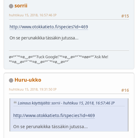
sorrii
huhtikuu 15, 2018, 16:57:46 IP
#15
http://www.otokkatieto.fi/species?id=469
On se perunakikka tässäkin jutussa...
ø¤º°`°º¤ø,¸¸,ø¤º°`Fuck Google!`°º¤ø,¸¸,ø¤º°`°º¤øø¤º°`Ask Me!
°º¤ø,¸¸,ø¤º°``°º¤ø,¸¸,ø¤º°``°º¤ø,¸¸,ø¤º°`
Huru-ukko
huhtikuu 15, 2018, 19:31:50 IP
#16
Lainaus käyttäjältä: sorrii - huhtikuu 15, 2018, 16:57:46 IP
http://www.otokkatieto.fi/species?id=469
On se perunakikka tässäkin jutussa...