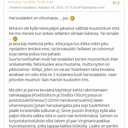
huhtikuu 14, 2018, 10:08:14 AP
#12
Viimeisin muokkaus
: huhtikuu 14, 2018, 10:13:26 AP käyttäjältä sorrii
Harsosääsket on vittumaisia ... juu
Minä en ole kyllä niistä paljon jaksanut välittää muutoinkuin että
hermo menee kun änkee sellainen silmään lukiessa. Tai nenään
..
Ja aina käy mielessä pelko, että jospa tuo itikka onkin joku
ripsiäisten lentävä emo, tai kirvaisukki! Sellaiset on tuhonnut
isoja taimia joskus tosi pahasti.
Suurta tuohoahan eivät harsosääsket kai tee muutoinkuin ihan
sirkkataimilla. Niitä kuolee aina muutama, mutta nytkin on
pikkutaimia ~60kpl, joten on varaa! Toisekseen tänä keväänä
ainakaan en usko että ne 3 itutaimea kuoli harsosääskiin, vaan
johonkin muuhun: liian märkiin kuutioihin tms.
Mä olen jo parina keväänä käyttänyt kahta rakentamaani
taimikaappia [45x60x90cm ja 50x80x100cm] joissa on
poistotuulettimessa [120mm tietokonetuuletin] Siwan
vihannespussi [jotain harsokangasta joka sopi tuulettimen
päälle kiristämällä sulkunaru]: Sinne pussiin ilmestyy kyllä aika
paljon itikoita vaikka niitä ei usein näe lentelemässä. Samoin on
torjuntatarkoituksiin ollut talven yli pari Virginiantupakkaa
huonekasveina, jotka tappaa kaikkia ötököitä. Lisäksi on parikin