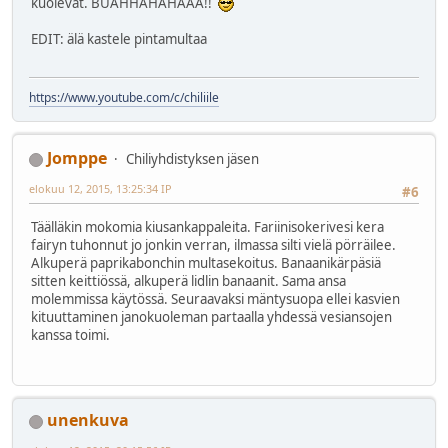
kuolevat. BUAHHAHAHAAA!!
EDIT: älä kastele pintamultaa
https://www.youtube.com/c/chiliile
Jomppe
Chiliyhdistyksen jäsen
elokuu 12, 2015, 13:25:34 IP
#6
Täälläkin mokomia kiusankappaleita. Fariinisokerivesi kera
fairyn tuhonnut jo jonkin verran, ilmassa silti vielä pörräilee.
Alkuperä paprikabonchin multasekoitus. Banaanikärpäsiä
sitten keittiössä, alkuperä lidlin banaanit. Sama ansa
molemmissa käytössä. Seuraavaksi mäntysuopa ellei kasvien
kituuttaminen janokuoleman partaalla yhdessä vesiansojen
kanssa toimi.
unenkuva