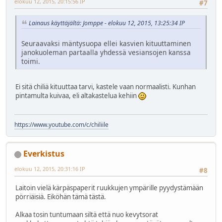
elokuu 12, 2015, 20:15:56 IP
#7
Lainaus käyttäjältä: Jomppe - elokuu 12, 2015, 13:25:34 IP
Seuraavaksi mäntysuopa ellei kasvien kituuttaminen
janokuoleman partaalla yhdessä vesiansojen kanssa
toimi.
Ei sitä chiliä kituuttaa tarvi, kastele vaan normaalisti. Kunhan
pintamulta kuivaa, eli altakastelua kehiin
https://www.youtube.com/c/chiliile
Everkistus
elokuu 12, 2015, 20:31:16 IP
#8
Laitoin vielä kärpäspaperit ruukkujen ympärille pyydystämään
pörriäisiä. Eiköhän tämä tästä.
Alkaa tosin tuntumaan siltä että nuo kevytsorat