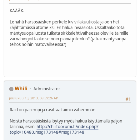
KÄÄÄK.
Lehähti harsosääsken perkele kivivillakuutiosta ja oon heti
räjähtämässä atomeiksi. En halua invaasiota. Uskaltaako tota
mäntysuopaliuosta tuikata sirkkalehtivaiheessa oleville taimille
vai vahingoittaako se noin piäniä jotenkin? (ja kai mäntysuopa
tehos noihin matovaiheessa?)
Whili
Administrator
joulukuu 13, 2013, 08:59:26 AP
#1
Raid on parempi ja rasittaa taimia vähemmän.
Noista harsosääskistä löytyy myös hakua käyttämällä paljon
tarinaa, esim:
http://chilifoorumi.fi/index.php?
topic=10480.msg173148#msg173148