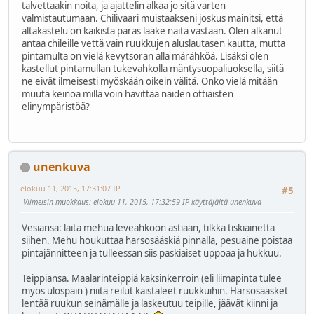
talvettaakin noita, ja ajattelin alkaa jo sitä varten
valmistautumaan. Chilivaari muistaakseni joskus mainitsi, että
altakastelu on kaikista paras lääke näitä vastaan. Olen alkanut
antaa chileille vettä vain ruukkujen aluslautasen kautta, mutta
pintamulta on vielä kevytsoran alla märähköä. Lisäksi olen
kastellut pintamullan tukevahkolla mäntysuopaliuoksella, siitä
ne eivät ilmeisesti myöskään oikein välitä. Onko vielä mitään
muuta keinoa millä voin hävittää näiden öttiäisten
elinympäristöä?
unenkuva
elokuu 11, 2015, 17:31:07 IP
#5
Viimeisin muokkaus
: elokuu 11, 2015, 17:32:59 IP käyttäjältä unenkuva
Vesiansa: laita mehua leveähköön astiaan, tilkka tiskiainetta
siihen. Mehu houkuttaa harsosääskiä pinnalla, pesuaine poistaa
pintajännitteen ja tulleessan siis paskiaiset uppoaa ja hukkuu.
Teippiansa. Maalarinteippiä kaksinkerroin (eli liimapinta tulee
myös ulospäin ) niitä reilut kaistaleet ruukkuihin. Harsosääsket
lentää ruukun seinämälle ja laskeutuu teipille, jäävät kiinni ja