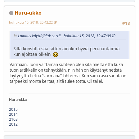
Huru-ukko
huhtikuu 15, 2018, 20:42:22 IP
#18
Lainaus käyttäjältä: sorrii - huhtikuu 15, 2018, 19:47:09 IP
Sillä konstilla saa sitten ainakin hyviä perunantaimia
kun ajoittaa oikein
Varmaan. Tuon väittämän suhteen olen sitä mieltä että kuka
tuon artikkelin on tehnytkään, niin hän on käyttänyt netistä
löytynyttä tietoa "varmana" lähteenä. Kun sama asia sanotaan
tarpeeksi monta kertaa, siitä tulee totta. Oli tai ei.
Huru-ukko
2015
2014
2103
2012