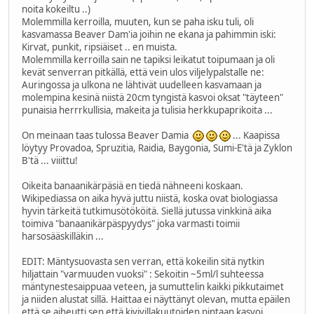
noita kokeiltu ..)
Molemmilla kerroilla, muuten, kun se paha isku tuli, oli
kasvamassa Beaver Dam'ia joihin ne ekana ja pahimmin iski:
Kirvat, punkit, ripsiäiset .. en muista.
Molemmilla kerroilla sain ne tapiksi leikatut toipumaan ja oli
kevät senverran pitkällä, että vein ulos viljelypalstalle ne:
Auringossa ja ulkona ne lähtivät uudelleen kasvamaan ja
molempina kesinä niistä 20cm tyngistä kasvoi oksat "täyteen"
punaisia herrrkullisia, makeita ja tulisia herkkupaprikoita ...
On meinaan taas tulossa Beaver Damia
... Kaapissa
löytyy Provadoa, Spruzitia, Raidia, Baygonia, Sumi-E'tä ja Zyklon
B'tä ... viiittu!
Oikeita banaanikärpäsiä en tiedä nähneeni koskaan.
Wikipediassa on aika hyvä juttu niistä, koska ovat biologiassa
hyvin tärkeitä tutkimusötököitä. Siellä jutussa vinkkinä aika
toimiva "banaanikärpäspyydys" joka varmasti toimii
harsosääskilläkin ...
EDIT: Mäntysuovasta sen verran, että kokeilin sitä nytkin
hiljattain "varmuuden vuoksi" : Sekoitin ~5ml/l suhteessa
mäntynestesaippuaa veteen, ja sumuttelin kaikki pikkutaimet
ja niiden alustat sillä. Haittaa ei näyttänyt olevan, mutta epäilen
että se aiheutti sen että kivivillakuutoiden pintaan kasvoi