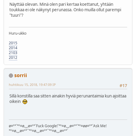
Näyttää olevan. Minä olen pari kertaa koettanut, yhtään
toukkaa ei ole näkynyt perunassa. Onko muilla ollut parempi
"tuuri"?
Huru-ukko
2015
2014
2103
2012
sorrii
huhtikuu 15, 2018, 19:47:09 IP
#17
Sillä konstilla saa sitten ainakin hyviä perunantaimia kun ajoittaa
oikein
ø¤º°`°º¤ø,¸¸,ø¤º°`Fuck Google!`°º¤ø,¸¸,ø¤º°`°º¤øø¤º°`Ask Me!
°º¤ø,¸¸,ø¤º°``°º¤ø,¸¸,ø¤º°``°º¤ø,¸¸,ø¤º°`