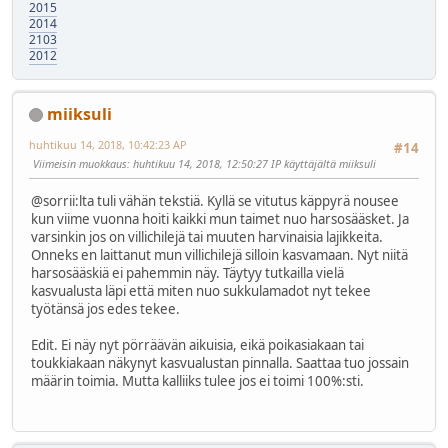
2015
2014
2103
2012
miiksuli
huhtikuu 14, 2018, 10:42:23 AP
#14
Viimeisin muokkaus
: huhtikuu 14, 2018, 12:50:27 IP käyttäjältä miiksuli
@sorrii:lta tuli vähän tekstiä. Kyllä se vitutus käppyrä nousee
kun viime vuonna hoiti kaikki mun taimet nuo harsosääsket. Ja
varsinkin jos on villichilejä tai muuten harvinaisia lajikkeita.
Onneks en laittanut mun villichilejä silloin kasvamaan. Nyt niitä
harsosääskiä ei pahemmin näy. Täytyy tutkailla vielä
kasvualusta läpi että miten nuo sukkulamadot nyt tekee
työtänsä jos edes tekee.
Edit. Ei näy nyt pörräävän aikuisia, eikä poikasiakaan tai
toukkiakaan näkynyt kasvualustan pinnalla. Saattaa tuo jossain
määrin toimia. Mutta kalliiks tulee jos ei toimi 100%:sti.