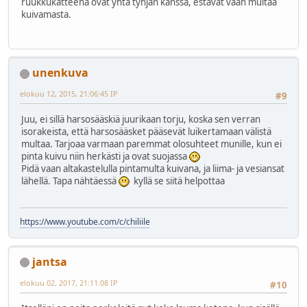
ruukkukatteena ovat yhtä tyhjän kanssa, estävät vaan multaa
kuivamasta.
unenkuva
elokuu 12, 2015, 21:06:45 IP
#9
Juu, ei sillä harsosääskiä juurikaan torju, koska sen verran
isorakeista, että harsosääsket pääsevät luikertamaan välistä
multaa. Tarjoaa varmaan paremmat olosuhteet munille, kun ei
pinta kuivu niin herkästi ja ovat suojassa
Pidä vaan altakastelulla pintamulta kuivana, ja liima- ja vesiansat
lähellä. Tapa nähtäessä
kyllä se siitä helpottaa
https://www.youtube.com/c/chiliile
jantsa
elokuu 02, 2017, 21:11:08 IP
#10