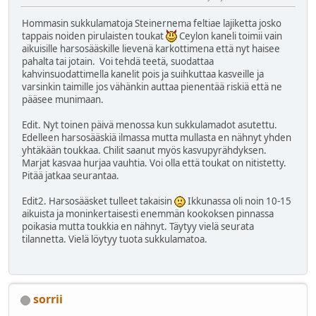
Hommasin sukkulamatoja Steinernema feltiae lajiketta josko
tappais noiden pirulaisten toukat
Ceylon kaneli toimii vain
aikuisille harsosääskille lievenä karkottimena että nyt haisee
pahalta tai jotain. Voi tehdä teetä, suodattaa
kahvinsuodattimella kanelit pois ja suihkuttaa kasveille ja
varsinkin taimille jos vähänkin auttaa pienentää riskiä että ne
pääsee munimaan.
Edit. Nyt toinen päivä menossa kun sukkulamadot asutettu.
Edelleen harsosääskiä ilmassa mutta mullasta en nähnyt yhden
yhtäkään toukkaa. Chilit saanut myös kasvupyrähdyksen.
Marjat kasvaa hurjaa vauhtia. Voi olla että toukat on nitistetty.
Pitää jatkaa seurantaa.
Edit2. Harsosääsket tulleet takaisin
Ikkunassa oli noin 10-15
aikuista ja moninkertaisesti enemmän kookoksen pinnassa
poikasia mutta toukkia en nähnyt. Täytyy vielä seurata
tilannetta. Vielä löytyy tuota sukkulamatoa.
sorrii