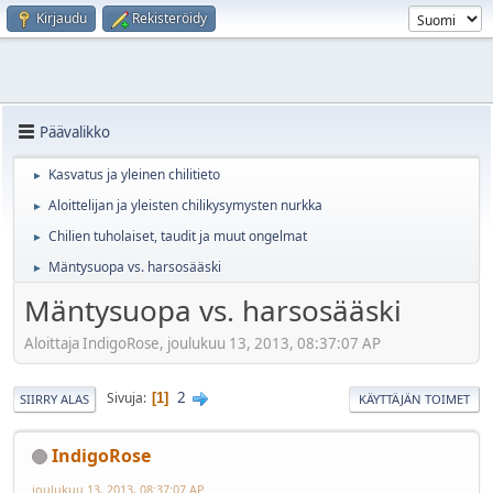
Kirjaudu
Rekisteröidy
Päävalikko
Kasvatus ja yleinen chilitieto
►
Aloittelijan ja yleisten chilikysymysten nurkka
►
Chilien tuholaiset, taudit ja muut ongelmat
►
Mäntysuopa vs. harsosääski
►
Mäntysuopa vs. harsosääski
Aloittaja IndigoRose, joulukuu 13, 2013, 08:37:07 AP
2
Sivuja
1
SIIRRY ALAS
KÄYTTÄJÄN TOIMET
IndigoRose
joulukuu 13, 2013, 08:37:07 AP