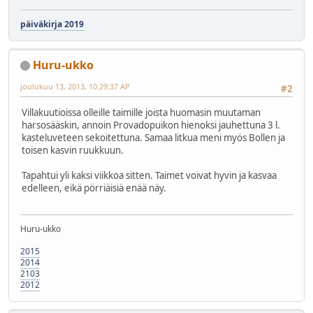
päiväkirja 2019
Huru-ukko
joulukuu 13, 2013, 10:29:37 AP
#2
Villakuutioissa olleille taimille joista huomasin muutaman
harsosääskin, annoin Provadopuikon hienoksi jauhettuna 3 l.
kasteluveteen sekoitettuna. Samaa litkua meni myös Bollen ja
toisen kasvin ruukkuun.
Tapahtui yli kaksi viikkoa sitten. Taimet voivat hyvin ja kasvaa
edelleen, eikä pörriäisiä enää näy.
Huru-ukko
2015
2014
2103
2012