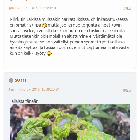
joulukuu 08, 2015, 17:00:49 IP
#54
Niinkuin kaikissa muissakin harrastuksissa, chilinkasvatuksessa
on omat riskinsä
mutta joo, ei nuo torjunta-aineet kovin
suuta myrkkyä voi olla koska muuten olisi tuskin markkinoilla.
Mutta tietenkin pidempiaikan altistumine ei välttämättä ole
hyväkis ja siksi itse oon vältellyt podien syömistä jos tuollaisia
aineita käyttää. Ja tosiaan oon ruvennut käyttämään niitä vasta
kun on kaikki syöty
sorrii
tammikuu 07, 2016, 13:39:20 IP
#55
Tällaista tänään: