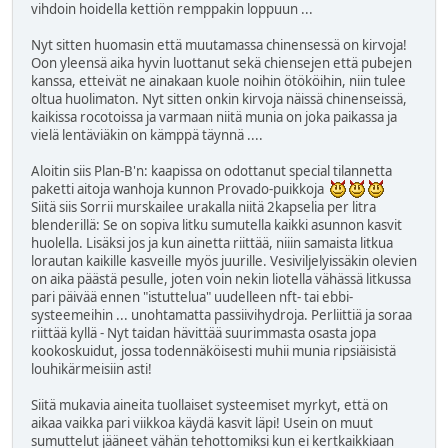
vihdoin hoidella kettiön remppakin loppuun ...
Nyt sitten huomasin että muutamassa chinensessä on kirvoja!
Oon yleensä aika hyvin luottanut sekä chiensejen että pubejen
kanssa, etteivät ne ainakaan kuole noihin ötököihin, niin tulee
oltua huolimaton. Nyt sitten onkin kirvoja näissä chinenseissä,
kaikissa rocotoissa ja varmaan niitä munia on joka paikassa ja
vielä lentäviäkin on kämppä täynnä ....
Aloitin siis Plan-B'n: kaapissa on odottanut special tilannetta
paketti aitoja wanhoja kunnon Provado-puikkoja
Siitä siis Sorrii murskailee urakalla niitä 2kapselia per litra
blenderillä: Se on sopiva litku sumutella kaikki asunnon kasvit
huolella. Lisäksi jos ja kun ainetta riittää, niiin samaista litkua
lorautan kaikille kasveille myös juurille. Vesiviljelyissäkin olevien
on aika päästä pesulle, joten voin nekin liotella vähässä litkussa
pari päivää ennen "istuttelua" uudelleen nft- tai ebbi-
systeemeihin ... unohtamatta passiivihydroja. Perliittiä ja soraa
riittää kyllä - Nyt taidan hävittää suurimmasta osasta jopa
kookoskuidut, jossa todennäköisesti muhii munia ripsiäisistä
louhikärmeisiin asti!
Siitä mukavia aineita tuollaiset systeemiset myrkyt, että on
aikaa vaikka pari viikkoa käydä kasvit läpi! Usein on muut
sumuttelut jääneet vähän tehottomiksi kun ei kertkaikkiaan