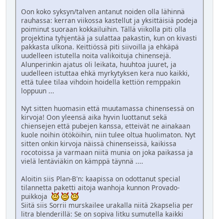
Oon koko syksyn/talven antanut noiden olla lähinnä
rauhassa: kerran viikossa kastellut ja yksittäisiä podeja
poiminut suoraan kokkailuihin. Tällä viikolla piti olla
projektina tyhjentää ja sulattaa pakastin, kun on kivasti
pakkasta ulkona. Keittiössä piti siivoilla ja ehkäpä
uudelleen istutella noita valikoituja chinensejä.
Alunperinkin ajatus oli leikata, huuhtoa juuret, ja
uudelleen istuttaa ehkä myrkytyksen kera nuo kaikki,
että tulee tilaa vihdoin hoidella kettiön remppakin
loppuun ...
Nyt sitten huomasin että muutamassa chinensessä on
kirvoja! Oon yleensä aika hyvin luottanut sekä
chiensejen että pubejen kanssa, etteivät ne ainakaan
kuole noihin ötököihin, niin tulee oltua huolimaton. Nyt
sitten onkin kirvoja näissä chinenseissä, kaikissa
rocotoissa ja varmaan niitä munia on joka paikassa ja
vielä lentäviäkin on kämppä täynnä ....
Aloitin siis Plan-B'n: kaapissa on odottanut special
tilannetta paketti aitoja wanhoja kunnon Provado-
puikkoja
Siitä siis Sorrii murskailee urakalla niitä 2kapselia per
litra blenderillä: Se on sopiva litku sumutella kaikki