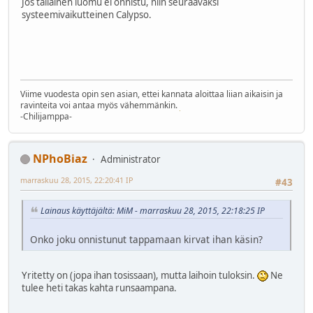
Jos tällainen luomu ei onnistu, niin seuraavaksi
systeemivaikutteinen Calypso.
Viime vuodesta opin sen asian, ettei kannata aloittaa liian aikaisin ja
ravinteita voi antaa myös vähemmänkin.
-Chilijamppa-
NPhoBiaz
Administrator
marraskuu 28, 2015, 22:20:41 IP
#43
Lainaus käyttäjältä: MiM - marraskuu 28, 2015, 22:18:25 IP
Onko joku onnistunut tappamaan kirvat ihan käsin?
Yritetty on (jopa ihan tosissaan), mutta laihoin tuloksin.
Ne
tulee heti takas kahta runsaampana.