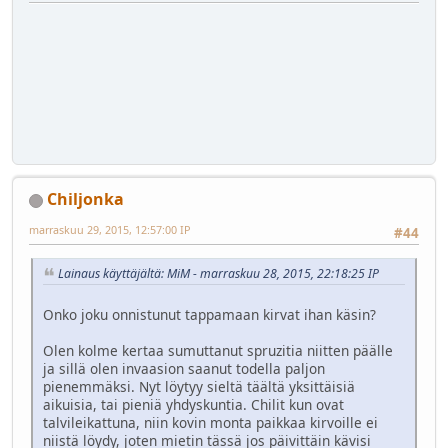
Chiljonka
marraskuu 29, 2015, 12:57:00 IP
#44
Lainaus käyttäjältä: MiM - marraskuu 28, 2015, 22:18:25 IP
Onko joku onnistunut tappamaan kirvat ihan käsin?
Olen kolme kertaa sumuttanut spruzitia niitten päälle
ja sillä olen invaasion saanut todella paljon
pienemmäksi. Nyt löytyy sieltä täältä yksittäisiä
aikuisia, tai pieniä yhdyskuntia. Chilit kun ovat
talvileikattuna, niin kovin monta paikkaa kirvoille ei
niistä löydy, joten mietin tässä jos päivittäin kävisi