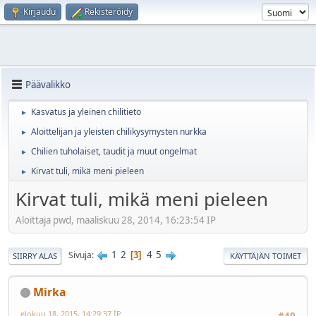
Kirjaudu
Rekisteröidy
Päävalikko
Kasvatus ja yleinen chilitieto
►
Aloittelijan ja yleisten chilikysymysten nurkka
►
Chilien tuholaiset, taudit ja muut ongelmat
►
Kirvat tuli, mikä meni pieleen
►
Kirvat tuli, mikä meni pieleen
Aloittaja pwd, maaliskuu 28, 2014, 16:23:54 IP
1
2
4
5
Sivuja
3
SIIRRY ALAS
KÄYTTÄJÄN TOIMET
Mirka
elokuu 18, 2015, 14:29:37 IP
#40