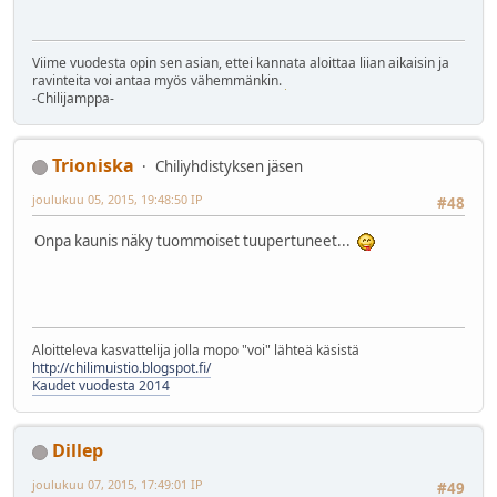
Viime vuodesta opin sen asian, ettei kannata aloittaa liian aikaisin ja
ravinteita voi antaa myös vähemmänkin.
-Chilijamppa-
Trioniska
Chiliyhdistyksen jäsen
joulukuu 05, 2015, 19:48:50 IP
#48
Onpa kaunis näky tuommoiset tuupertuneet...
Aloitteleva kasvattelija jolla mopo "voi" lähteä käsistä
http://chilimuistio.blogspot.fi/
Kaudet vuodesta 2014
Dillep
joulukuu 07, 2015, 17:49:01 IP
#49