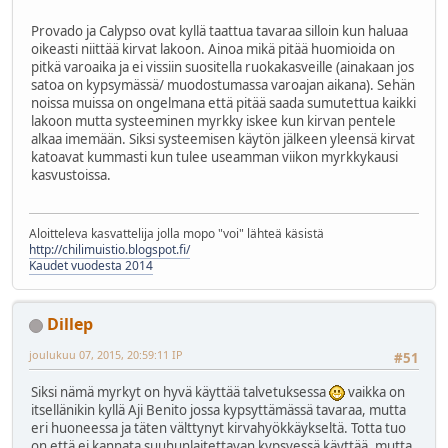
Provado ja Calypso ovat kyllä taattua tavaraa silloin kun haluaa
oikeasti niittää kirvat lakoon. Ainoa mikä pitää huomioida on
pitkä varoaika ja ei vissiin suositella ruokakasveille (ainakaan jos
satoa on kypsymässä/ muodostumassa varoajan aikana). Sehän
noissa muissa on ongelmana että pitää saada sumutettua kaikki
lakoon mutta systeeminen myrkky iskee kun kirvan pentele
alkaa imemään. Siksi systeemisen käytön jälkeen yleensä kirvat
katoavat kummasti kun tulee useamman viikon myrkkykausi
kasvustoissa.
Aloitteleva kasvattelija jolla mopo "voi" lähteä käsistä
http://chilimuistio.blogspot.fi/
Kaudet vuodesta 2014
Dillep
joulukuu 07, 2015, 20:59:11 IP
#51
Siksi nämä myrkyt on hyvä käyttää talvetuksessa
vaikka on
itsellänikin kyllä Aji Benito jossa kypsyttämässä tavaraa, mutta
eri huoneessa ja täten välttynyt kirvahyökkäykseltä. Totta tuo
on että ei kannata suuhunlaitettavan kypsyessä käyttää, mutta