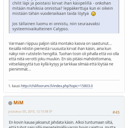
chilit läpi ja poistaisi kirvat ihan käsipelillä - onkohan
mitään mahiksia onnistua? leppäkerttuja kun ei oikein
mistään tähän vuodenaikaan taida löytyä
Jos tällainen luomu ei onnistu, niin seuraavaksi
systeemivaikutteinen Calypso.
Varmaan riippuu paljon siitä montako kasvia on saastunut...
Kesällä nitistin pienestä ruususta kirvat ihan käsin, aina kun
näkyi niin rutistelin hengiltä. Tuohan tosin oli pihalla että voi olla
että niitä verotti joku muukin. En siis pitäisi mahdottomana,
viitseliäisyyttä tuo kyllä kysyy ja tarkkaa silmää että löytää ne
pienimmät...
1. kausi
http://chilifoorumi.fi/index.php?topic=15803.0
MiM
joulukuu 05, 2015, 12:15:08 IP
#45
En kovin kauaa jaksanut jahdata käsin. Alkoi tuntumaan siltä,
että tuhot saisi sillä menetelmällä varsin hyvin rajattua, mutta